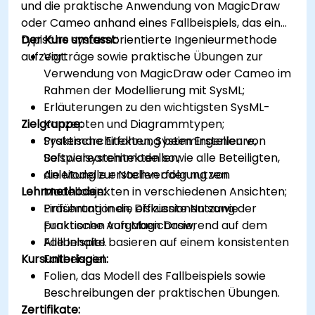
und die praktische Anwendung von MagicDraw
oder Cameo anhand eines Fallbeispiels, das eine
typische systemorientierte Ingenieurmethode
Der Kurs umfasst:
aufzeigt.
Vorträge sowie praktische Übungen zur
Verwendung von MagicDraw oder Cameo im
Rahmen der Modellierung mit SysML;
Erläuterungen zu den wichtigsten SysML-
Zielgruppe:
Konzepten und Diagrammtypen;
Praktische Erfahrung beim Erstellen von
Systemarchitekten, Systemingenieure,
Beispielsystemmodellen;
Softwarearchitekten sowie alle Beteiligten,
Anleitung zur Nachverfolgung von
die Modelle erstellen oder nutzen.
Lehrmethoden:
Modellobjekten in verschiedenen Ansichten;
Einführung in die effiziente Nutzung der
Präsentationen, Diskussionen sowie
Funktionen von MagicDraw;
praktische Aufgaben basierend auf dem
Alle Inhalte basieren auf einem konsistenten
Fallbeispiel.
Kursunterlagen:
Fallbeispiel.
Folien, das Modell des Fallbeispiels sowie
Beschreibungen der praktischen Übungen.
Zertifikate: