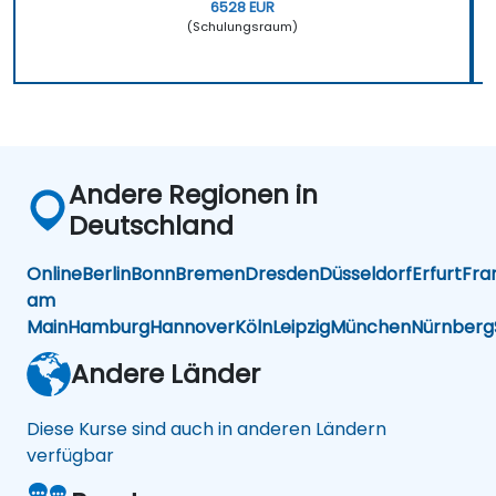
6528 EUR
(Schulungsraum)
Andere Regionen in
Deutschland
Online
Berlin
Bonn
Bremen
Dresden
Düsseldorf
Erfurt
Fra
am
Main
Hamburg
Hannover
Köln
Leipzig
München
Nürnberg
Andere Länder
Diese Kurse sind auch in anderen Ländern
verfügbar