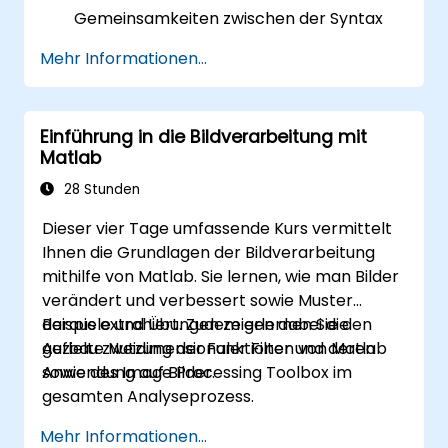
Gemeinsamkeiten zwischen der Syntax
von Matlab und Python zu verstehen.
Mehr Informationen...
Python zur Gewinnung von Erkenntnissen
aus verschiedenen Datensätzen
einzusetzen.
Einführung in die Bildverarbeitung mit
Bestehende Matlab-Anwendungen in
Matlab
Python umzuwandeln.
Matlab- und Python-Anwendungen
28 Stunden
miteinander zu integrieren.
Dieser vier Tage umfassende Kurs vermittelt
Ihnen die Grundlagen der Bildverarbeitung
mithilfe von Matlab. Sie lernen, wie man Bilder
verändert und verbessert sowie Muster
daraus extrahiert. Zudem erlernen Sie den
Beispiele und Übungen zeigen dabei die
Aufbau zweidimensionaler Filter und deren
gezielte Nutzung der Funktionen von Matlab
Anwendung auf Bilder.
sowie des Image Processing Toolbox im
gesamten Analyseprozess.
Mehr Informationen...