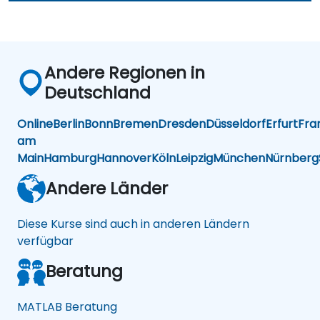
Andere Regionen in
Deutschland
Online
Berlin
Bonn
Bremen
Dresden
Düsseldorf
Erfurt
Fra
am
Main
Hamburg
Hannover
Köln
Leipzig
München
Nürnberg
Andere Länder
Diese Kurse sind auch in anderen Ländern
verfügbar
Beratung
MATLAB Beratung