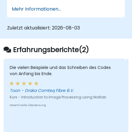
MATLAB nicht nur als allgemeine
Mehr Informationen...
Programmiersprache vorzustellen, sondern
insbesondere dessen hohe Fähigkeiten als
Simulationsumgebung hervorzuheben. Die
Zuletzt aktualisiert:
2026-08-03
zum Verständnis der Lehrinhalte beispielhaft
dargestellten Aufgaben basieren meist nicht
auf bloßer Ausführung von MATLAB-Befehlen,
Erfahrungsberichte(2)
sondern stellen reale Problemstellungen dar.
Die vielen Beispiele und das Schreiben des Codes
von Anfang bis Ende.
Toon - Draka Comteq Fibre B.V.
Kurs - Introduction to Image Processing using Matlab
Maschinelle Übersetzung