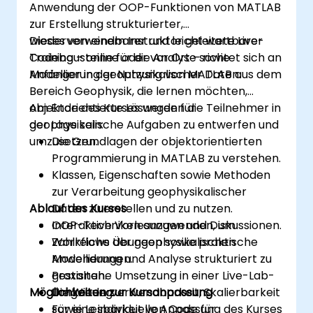
Anwendung der OOP-Funktionen von MATLAB
zur Erstellung strukturierter,
wiederverwendbarer und leicht wartbarer
Dieses von einem Instruktor geleitete Live-
Codebausteine für die Analyse sowie
Training – online oder vor Ort – richtet sich an
Modellierung geophysikalischer Daten.
Anfänger in der Nutzung von MATLAB aus dem
Bereich Geophysik, die lernen möchten,
objektorientierte Lösungen für
Am Ende des Kurses werden die Teilnehmer in
geophysikalische Aufgaben zu entwerfen und
der Lage sein:
umzusetzen.
Die Grundlagen der objektorientierten
Programmierung in MATLAB zu verstehen.
Klassen, Eigenschaften sowie Methoden
zur Verarbeitung geophysikalischer
Ablauf des Kurses
Daten zu erstellen und zu nutzen.
OOP-Techniken anzuwenden, um
Interaktive Vorlesungen und Diskussionen.
Workflows der geophysikalischen
Zahlreiche Übungen sowie praktische
Modellierung und Analyse strukturiert zu
Anwendungen.
gestalten.
Praxisnahe Umsetzung in einer Live-Lab-
Möglichkeiten zur Kursanpassung
Die Wiederverwendbarkeit, Skalierbarkeit
Umgebung.
sowie Lesbarkeit von Code für
Für eine individuelle Anpassung des Kurses