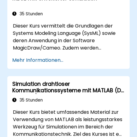
Programmierung behandelt.
35 Stunden
Dieser Kurs vermittelt die Grundlagen der
Systems Modeling Language (SysML) sowie
deren Anwendung in der Software
MagicDraw/Cameo. Zudem werden
grundlegende Techniken des MBSE-basierten
Mehr Informationen...
Simulierens gelehrt, ebenso wie bewährte
Vorgehensweisen im Rahmen von
Modellbasiertem Systems Engineering.
Simulation drahtloser
Absolventen erhalten außerdem Einblicke in
Kommunikationssysteme mit MATLAB (Dr.
Architektur-Simulationen, eine Einführung in
Shehata)
das Plugin Simulation Toolkit, die Simulation
35 Stunden
verschiedener Diagrammtypen sowie deren
Dieser Kurs bietet umfassendes Material zur
Vernetzung zur Automatisierung des
Verwendung von MATLAB als leistungsstarkes
Architekturentwurfs.
Werkzeug für Simulationen im Bereich der
Kommunikationstechnik. Ziel des Kurses ist es,