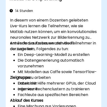
Befehle automatisieren mittels Skripten
Programme schreiben unter Verwendung
14 Stunden
von Logik- und Steuerungsstrukturen
In diesem von einem Dozenten geleiteten
Funktionen entwickeln
Live-Kurs lernen die Teilnehmer, wie sie
Matlab nutzen können, um ein konvolutionales
neuronales Netzwerk zur Bilderkennung zu
entwerfen, aufzubauen und visuell
Am Ende des Kurses werden die Teilnehmer in
darzustellen.
der Lage sein, Folgendes zu tun:
Ein Deep-Learning-Modell zu erstellen
Die Datengenerierung automatisch
vorzunehmen
Mit Modellen aus Caffe sowie TensorFlow-
Zielgruppe
Keras zu arbeiten
Daten mit Hilfe mehrerer GPUs, der Cloud
Entwickler
oder von Rechenclustern zu trainieren
Ingenieure
Fachleute aus spezifischen Bereichen
Ablauf des Kurses
Eine Mischung aus Vorlesungen,