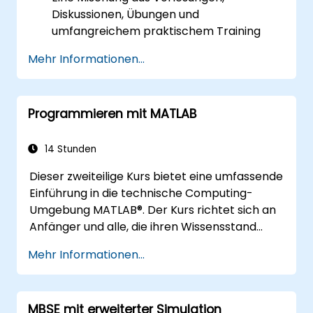
Diskussionen, Übungen und
umfangreichem praktischem Training
Mehr Informationen...
Programmieren mit MATLAB
14 Stunden
Dieser zweiteilige Kurs bietet eine umfassende
Einführung in die technische Computing-
Umgebung MATLAB®. Der Kurs richtet sich an
Anfänger und alle, die ihren Wissensstand
auffrischen möchten. Es werden keine
Mehr Informationen...
Vorkenntnisse in Programmierung oder mit
MATLAB vorausgesetzt. Im gesamten Kurs
werden Themen wie Datenanalyse,
MBSE mit erweiterter Simulation
Visualisierung, Modellierung und