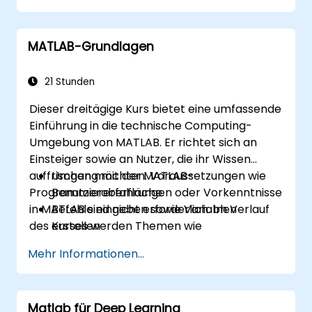
MATLAB-Grundlagen
21 Stunden
Dieser dreitägige Kurs bietet eine umfassende
Einführung in die technische Computing-
Umgebung von MATLAB. Er richtet sich an
Einsteiger sowie an Nutzer, die ihr Wissen
auffrischen möchten. Voraussetzungen wie
Umgang mit der MATLAB-
Programmiererfahrungen oder Vorkenntnisse
Benutzeroberfläche
in MATLAB sind nicht erforderlich. Im Verlauf
Befehle eingeben sowie Variablen
des Kurses werden Themen wie
erstellen
Datenanalyse, Visualisierung, Modellierung und
Analyse von Vektoren und Matrizen
Mehr Informationen...
Programmierung behandelt. Zu den
Visualisierung von Vektor- und
behandelten Inhalten zählen:
Matrixdaten
Arbeiten mit Datendateien
Matlab für Deep Learning
Umgang mit verschiedenen Datentypen