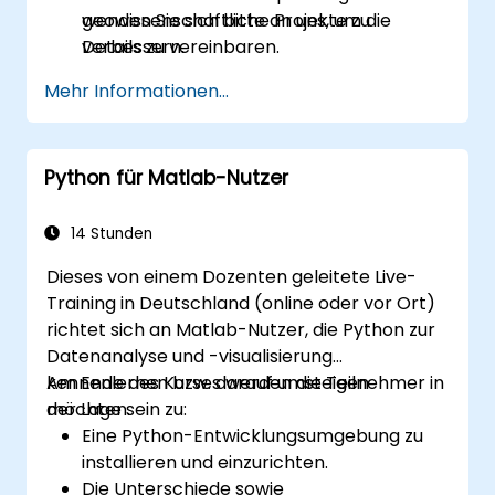
geowissenschaftliche Projekte zu
wenden Sie sich bitte an uns, um die
verbessern.
Details zu vereinbaren.
Mehr Informationen...
Python für Matlab-Nutzer
14 Stunden
Dieses von einem Dozenten geleitete Live-
Training in Deutschland (online oder vor Ort)
richtet sich an Matlab-Nutzer, die Python zur
Datenanalyse und -visualisierung
kennenlernen bzw. darauf umsteigen
Am Ende des Kurses werden die Teilnehmer in
möchten.
der Lage sein zu:
Eine Python-Entwicklungsumgebung zu
installieren und einzurichten.
Die Unterschiede sowie