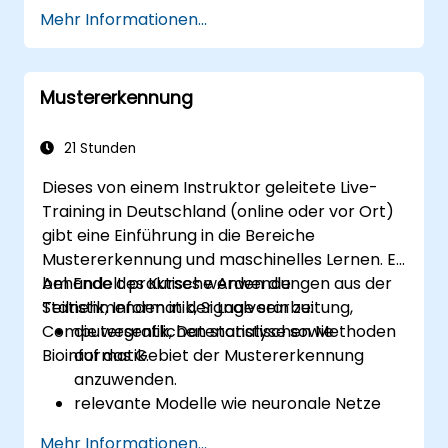
effiziente Entwicklung von Modellen in der
Mehr Informationen...
Cloud einzusetzen.
Bildvorverarbeitungstechniken für
Aufgaben im Bereich Computer Vision zu
Mustererkennung
implementieren.
Bildverarbeitungsmodelle für reale
Anwendungen bereitzustellen.
21 Stunden
Transfer Learning anzuwenden, um die
Dieses von einem Instruktor geleitete Live-
Leistung von CNN-Modellen zu
Training in Deutschland (online oder vor Ort)
verbessern.
gibt eine Einführung in die Bereiche
Ergebnisse von
Mustererkennung und maschinelles Lernen. Es
Bildklassifikationsmodellen visualisieren
behandelt praktische Anwendungen aus der
Am Ende des Kurses werden die
und interpretieren können.
Statistik, Informatik, Signalverarbeitung,
Teilnehmenden in der Lage sein zu:
Computergrafik, Datenanalyse sowie
die wesentlichen statistischen Methoden
Bioinformatik.
auf das Gebiet der Mustererkennung
anzuwenden.
relevante Modelle wie neuronale Netze
sowie Kernel-Methoden zur Datenanalyse
Mehr Informationen...