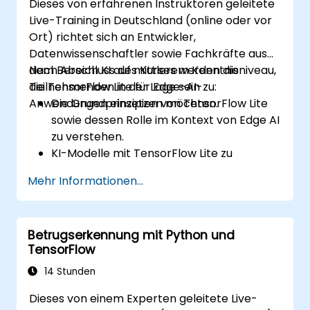
Dieses von erfahrenen Instruktoren geleitete
Live-Training in Deutschland (online oder vor
Ort) richtet sich an Entwickler,
Datenwissenschaftler sowie Fachkräfte aus
dem Bereich KI auf mittlerem Kenntnisniveau,
Nach Abschluss des Kurses werden die
die TensorFlow Lite für Edge-AI-
Teilnehmenden in der Lage sein zu:
Anwendungen einsetzen möchten.
Die Grundprinzipien von TensorFlow Lite
sowie dessen Rolle im Kontext von Edge AI
zu verstehen.
KI-Modelle mit TensorFlow Lite zu
entwickeln und zu optimieren.
Mehr Informationen...
TensorFlow-Lite-Modelle auf
unterschiedlichen Edge-Geräten
einzusetzen.
Betrugserkennung mit Python und
Werkzeuge sowie Verfahren zur
TensorFlow
Modellkonvertierung und -optimierung zu
nutzen.
14 Stunden
Praktische Edge-AI-Anwendungen
Dieses von einem Experten geleitete Live-
mithilfe von TensorFlow Lite umzusetzen.