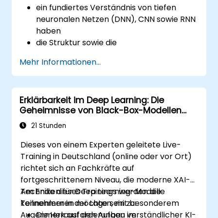
ein fundiertes Verständnis von tiefen
neuronalen Netzen (DNN), CNN sowie RNN
haben
die Struktur sowie die
Einsatzmechanismen von TensorFlow
Mehr Informationen...
verstehen
in der Lage sein, Installationen
durchzuführen, Produktivumgebungen
Erklärbarkeit im Deep Learning: Die
einzurichten und entsprechende
Geheimnisse von Black-Box-Modellen
Architekturen zu konfigurieren
enthüllt
die Qualität von Code bewerten sowie
21 Stunden
Debugging- und Überwachungsprozesse
Dieses von einem Experten geleitete Live-
ausführen können
Training in Deutschland (online oder vor Ort)
fortgeschrittene Produktionsaufgaben
richtet sich an Fachkräfte auf
umsetzen, wie etwa Training von
fortgeschrittenem Niveau, die moderne XAI-
Modellen, Erstellung von
Techniken für Deep Learning-Modelle
Am Ende dieses Trainings werden die
Berechnungsgraphen und Protokollierung
kennenlernen möchten, mit besonderem
Teilnehmer in der Lage sein zu:
Augenmerk auf den Aufbau verständlicher KI-
Die Herausforderungen im