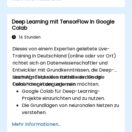
einzusetzen.
fortgeschrittene Techniken zur Lösung
komplexer Probleme zu implementieren.
Deep Learning mit TensorFlow in Google
die Vorhersagegenauigkeit zu verbessern,
Colab
indem verschiedene Modelle kombiniert
werden.
14 Stunden
Dieses von einem Experten geleitete Live-
Training in Deutschland (online oder vor Ort)
richtet sich an Datenwissenschaftler und
Entwickler mit Grundkenntnissen, die Deep-
Learning-Techniken mithilfe der Google
Nach Abschluss des Kurses werden die
Colab-Umgebung erlernen möchten.
Teilnehmer in der Lage sein:
Google Colab für Deep-Learning-
Projekte einzurichten und zu nutzen.
Die Grundlagen von neuronalen Netzen zu
verstehen.
Deep-Learning-Modelle mithilfe von
Mehr Informationen...
TensorFlow zu implementieren.