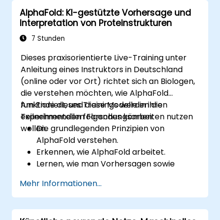
Geschichte der KI, Methoden zur
AlphaFold: KI-gestützte Vorhersage und
Problemlösung, Wissensrepräsentation,
Interpretation von Proteinstrukturen
probabilistisches Schließen und verschiedene
Ansätze des maschinellen Lernens – sowie
7 Stunden
Aspekte wie Kommunikation, Wahrnehmung
Dieses praxisorientierte Live-Training unter
und autonomes Handeln. Dieses Angebot hilft
Anleitung eines Instruktors in Deutschland
Führungskräften und Architekten dabei,
(online oder vor Ort) richtet sich an Biologen,
Chancen für eine KI-gestützte
die verstehen möchten, wie AlphaFold
Transformation zu erkennen, aktuelle
funktioniert, und diese Modelle in ihren
Am Ende dieses Trainings werden die
technologische Entwicklungen zu bewerten
experimentellen Forschungsarbeiten nutzen
Teilnehmenden folgendes können:
sowie praktikable intelligente Lösungen zur
wollen.
Die grundlegenden Prinzipien von
Steigerung der Geschäftsagilität zu
AlphaFold verstehen.
implementieren.
Erkennen, wie AlphaFold arbeitet.
Lernen, wie man Vorhersagen sowie
Ergebnisse von AlphaFold korrekt
Mehr Informationen...
interpretiert.