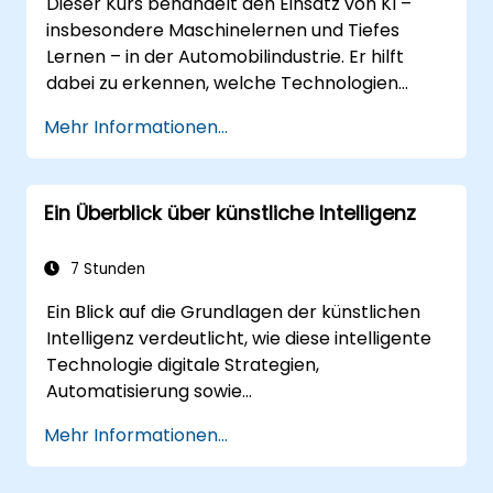
Dieser Kurs behandelt den Einsatz von KI –
insbesondere Maschinelernen und Tiefes
Lernen – in der Automobilindustrie. Er hilft
dabei zu erkennen, welche Technologien
potenziell in vielen verschiedenen
Mehr Informationen...
Anwendungsbereichen im Auto eingesetzt
werden können: von einfacher
Automatisierung über Bildverarbeitung bis hin
Ein Überblick über künstliche Intelligenz
zur autonomen Entscheidungsfindung.
7 Stunden
Ein Blick auf die Grundlagen der künstlichen
Intelligenz verdeutlicht, wie diese intelligente
Technologie digitale Strategien,
Automatisierung sowie
Entscheidungsprozesse in Unternehmen
Mehr Informationen...
nachhaltig prägt. Dabei werden zentrale
Konzepte behandelt – darunter die