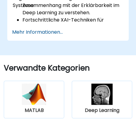
Systeme.
Zusammenhang mit der Erklärbarkeit im
Deep Learning zu verstehen.
Fortschrittliche XAI-Techniken für
neuronale Netze erfolgreich anzuwenden.
Mehr Informationen...
Entscheidungen von Deep Learning-
Modellen nachvollziehbar interpretieren
zu können.
Die Abwägungen zwischen
Leistungsfähigkeit und Transparenz zu
Verwandte Kategorien
bewerten.
MATLAB
Deep Learning