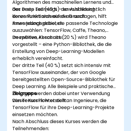
Algorithmen des maschinellen Lernens und
des Deep Learnings – sowohl hinsichtlich
Der erste Teil (40 %) der Ausbildung
deren Funktionsweisen als auch
konzentriert sich auf die Grundlagen, hilft
Anwendungsgebieten.
Ihnen jedoch dabei, die passende Technologie
auszuwählen: TensorFlow, Caffe, Theano,
DeepDrive, Keras usw.
Im zweiten Abschnitt (20 %) wird Theano
vorgestellt – eine Python-Bibliothek, die die
Erstellung von Deep-Learning-Modellen
erheblich vereinfacht.
Der dritte Teil (40 %) setzt sich intensiv mit
TensorFlow auseinander, der von Google
bereitgestellten Open-Source-Bibliothek für
Deep Learning. Alle Beispiele und praktischen
Übungen werden dabei unter Verwendung
Zielgruppe
von TensorFlow erstellt.
Dieser Kurs richtet sich an Ingenieure, die
TensorFlow für ihre Deep-Learning-Projekte
einsetzen möchten.
Nach Abschluss dieses Kurses werden die
Teilnehmenden: