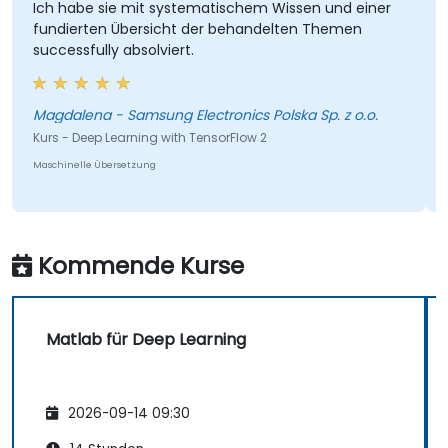
Ich habe sie mit systematischem Wissen und einer
fundierten Übersicht der behandelten Themen
R
successfully absolviert.
a
k
Magdalena - Samsung Electronics Polska Sp. z o.o.
Kurs - Deep Learning with TensorFlow 2
K
Maschinelle Übersetzung
M
Kommende Kurse
Matlab für Deep Learning
2026-09-14 09:30