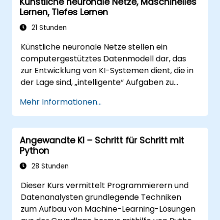
Künstliche neuronale Netze, Maschinelles
Lernen, Tiefes Lernen
21 Stunden
Künstliche neuronale Netze stellen ein
computergestütztes Datenmodell dar, das
zur Entwicklung von KI-Systemen dient, die in
der Lage sind, „intelligente“ Aufgaben zu
erledigen. Solche Netze finden häufig
Mehr Informationen...
Anwendung in Verfahren des maschinellen
Lernens, welche wiederum eine Form der
künstlichen Intelligenz darstellen. Tiefes
Angewandte KI – Schritt für Schritt mit
Lernen bildet dabei ein Untergebiet des
Python
maschinellen Lernens.
28 Stunden
Dieser Kurs vermittelt Programmierern und
Datenanalysten grundlegende Techniken
zum Aufbau von Machine-Learning-Lösungen