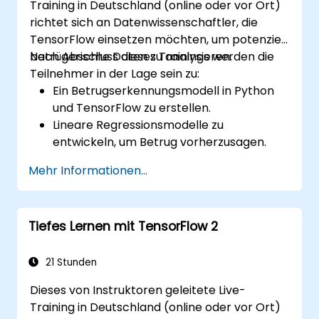
Training in Deutschland (online oder vor Ort)
richtet sich an Datenwissenschaftler, die
TensorFlow einsetzen möchten, um potenziell
betrügerische Daten zu analysieren.
Nach Abschluss dieses Trainings werden die
Teilnehmer in der Lage sein zu:
Ein Betrugserkennungsmodell in Python
und TensorFlow zu erstellen.
Lineare Regressionsmodelle zu
entwickeln, um Betrug vorherzusagen.
Eine vollständige KI-Anwendung zur
Mehr Informationen...
Analyse betrügerischer Daten zu
realisieren.
Tiefes Lernen mit TensorFlow 2
21 Stunden
Dieses von Instruktoren geleitete Live-
Training in Deutschland (online oder vor Ort)