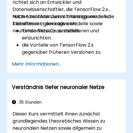
richtet sich an Entwickler und
Datenwissenschaftler, die TensorFlow 2.x
nutzen möchten, um Vorhersagemodelle,
Nach Abschluss dieses Trainings werden die
Klassifizierer, generative Modelle sowie
Teilnehmer in der Lage sein:
neuronale Netze zu erstellen.
TensorFlow 2.x zu installieren und
einzurichten.
die Vorteile von TensorFlow 2.x
gegenüber früheren Versionen zu
erkennen.
Mehr Informationen...
Tiefen Lernmodelle zu entwickeln.
einen fortschrittlichen Bildklassifizierer
umzusetzen.
Verständnis tiefer neuronaler Netze
Tiefen Lernsysteme in die Cloud, auf
mobile Geräte sowie IoT-Systeme zu
implementieren.
35 Stunden
Dieser Kurs vermittelt Ihnen zunächst
grundlegendes theoretisches Wissen zu
neuronalen Netzen sowie allgemein zu