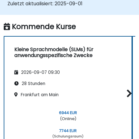
SLMs in Umgebungen mit begrenzten
Zuletzt aktualisiert:
2025-09-01
Ressourcen bereitzustellen.
Die Leistung von SLMs in realen Szenarien
zu bewerten und zu interpretieren.
Kommende Kurse
Kleine Sprachmodelle (SLMs) für
anwendungsspezifische Zwecke
2026-09-07 09:30
28 Stunden
Frankfurt am Main
6944 EUR
(Online)
7744 EUR
(Schulungsraum)