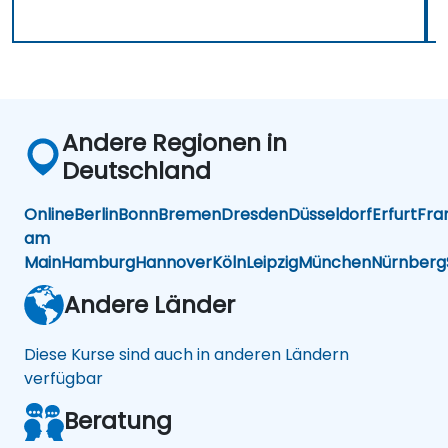
Andere Regionen in
Deutschland
Online
Berlin
Bonn
Bremen
Dresden
Düsseldorf
Erfurt
Fra
am
Main
Hamburg
Hannover
Köln
Leipzig
München
Nürnberg
Andere Länder
Diese Kurse sind auch in anderen Ländern
verfügbar
Beratung