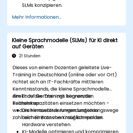
SLMs konzipieren.
SLMs in unterschiedlichen
Mehr Informationen...
bildungsrelevanten Kontexten
implementieren.
Die Wirksamkeit kleiner Sprachmodelle
Kleine Sprachmodelle (SLMs) für KI direkt
hinsichtlich Lernergebnissen bewerten.
auf Geräten
21 Stunden
Dieses von einem Dozenten geleitete Live-
Training in Deutschland (online oder vor Ort)
richtet sich an IT-Fachkräfte mittleren
Kenntnisstands, die kleine Sprachmodelle
direkt auf Geräten mit begrenzten
Am Ende des Trainings können die
Rechenkapazitäten einsetzen möchten –
Teilnehmer:
wodurch innovative Anwendungen in
Die Herausforderungen und Lösungswege
zahlreichen Branchen möglich werden.
beim Einsatz von KI auf kompakter
Hardware verstehen.
KI-Modelle optimieren und komprimieren,