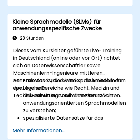
Anwendungen zu entwickeln und zu
trainieren.
Kleine Sprachmodelle (SLMs) für
Die Wirksamkeit der Kommunikation
anwendungsspezifische Zwecke
zwischen Menschen und KI mithilfe
geeigneter Kennzahlen zu bewerten und
28 Stunden
zu verbessern.
Dieses vom Kursleiter geführte Live-Training
Skalierbare sowie ethisch vertretbare
in Deutschland (online oder vor Ort) richtet
konversationelle Schnittstellen in realen
sich an Datenwissenschaftler sowie
Szenarien einzusetzen.
Maschinenlern-Ingenieure mittleren
Kenntnisstands, die kleine Sprachmodelle für
Am Ende des Kurses werden die Teilnehmer in
spezifische Bereiche wie Recht, Medizin und
der Lage sein:
Technik entwickeln und einsetzen möchten.
die Bedeutung sowie den Einsatz von
anwendungsorientierten Sprachmodellen
zu verstehen;
spezialisierte Datensätze für das
Modelltraining sorgfältig auszuwählen und
Mehr Informationen...
vorzubereiten;