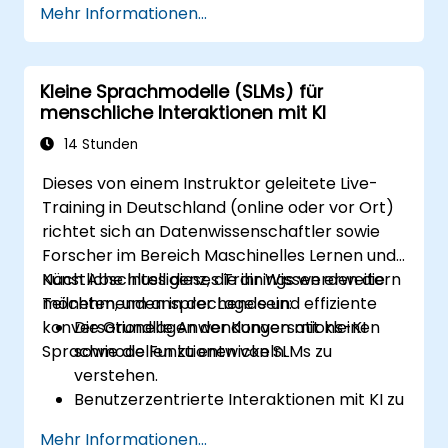
Mehr Informationen...
sowie Energieverbrauch von KI-Modellen
zu reduzieren.
Energieeffiziente Hardware- und
Kleine Sprachmodelle (SLMs) für
Software-Frameworks für die
menschliche Interaktionen mit KI
Implementierung von KI nutzen zu
können.
14 Stunden
Bewährte Verfahren für eine nachhaltige
Dieses von einem Instruktor geleitete Live-
Entwicklung von KI umzusetzen.
Training in Deutschland (online oder vor Ort)
Für nachhaltige Praktiken in der KI-
richtet sich an Datenwissenschaftler sowie
Branche einzutreten und dazu
Forscher im Bereich Maschinelles Lernen und
beizutragen.
Künstliche Intelligenz, die ihr Wissen erweitern
Nach Abschluss dieses Trainings werden die
möchten, um ansprechende und effiziente
Teilnehmenden in der Lage sein:
konversationelle Anwendungen mit kleinen
Die Grundlagen der Konversations-KI
Sprachmodellen zu entwickeln.
sowie die Funktionen von SLMs zu
verstehen.
Benutzerzentrierte Interaktionen mit KI zu
konzipieren und umzusetzen.
Mehr Informationen...
Kleine Sprachmodelle für interaktive