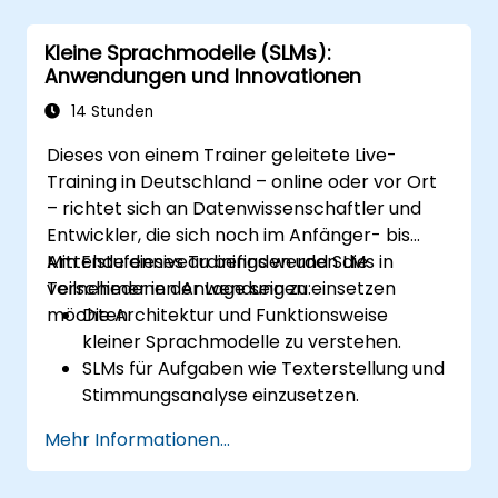
Sprachmodelle im Kontext bestimmter
Anwendungsbereiche zu trainieren sowie
Kleine Sprachmodelle (SLMs):
weiterzuoptimieren;
Anwendungen und Innovationen
Modelle anhand relevanter Kennzahlen
für die jeweiligen Bereiche zu bewerten
14 Stunden
und vergleichen;
Dieses von einem Trainer geleitete Live-
anwendungsspezifische Sprachmodelle in
Training in Deutschland – online oder vor Ort
realen Szenarien erfolgreich einzusetzen.
– richtet sich an Datenwissenschaftler und
Entwickler, die sich noch im Anfänger- bis
Mittelstufenniveau befinden und SLMs in
Am Ende dieses Trainings werden die
verschiedenen Anwendungen einsetzen
Teilnehmer in der Lage sein zu:
möchten.
Die Architektur und Funktionsweise
kleiner Sprachmodelle zu verstehen.
SLMs für Aufgaben wie Texterstellung und
Stimmungsanalyse einzusetzen.
Kleine Sprachmodelle für spezifische
Mehr Informationen...
Anwendungsfälle zu optimieren und
feinzustimmen.