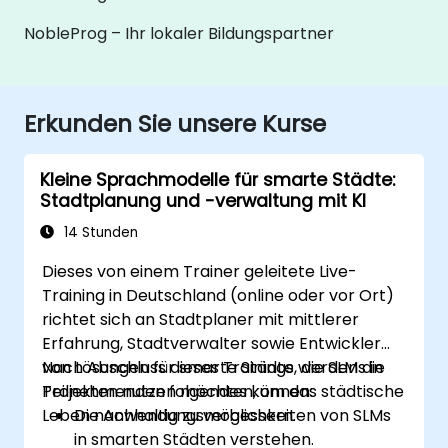
NobleProg – Ihr lokaler Bildungspartner
Erkunden Sie unsere Kurse
Kleine Sprachmodelle für smarte Städte:
Stadtplanung und -verwaltung mit KI
14 Stunden
Dieses von einem Trainer geleitete Live-
Training in Deutschland (online oder vor Ort)
richtet sich an Stadtplaner mit mittlerer
Erfahrung, Stadtverwalter sowie Entwickler
von Lösungen für smarte Städte, die SLMs in
Nach Abschluss dieses Trainings werden die
Projekten nutzen möchten, um das städtische
Teilnehmenden folgendes können:
Leben nachhaltig zu verbessern.
Die Anwendungsmöglichkeiten von SLMs
in smarten Städten verstehen.