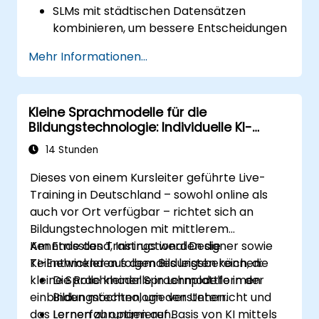
SLMs mit städtischen Datensätzen
kombinieren, um bessere Entscheidungen
zu treffen.
Mehr Informationen...
Strategien zur Einführung von SLMs in
städtische Verwaltungssysteme
entwickeln.
Kleine Sprachmodelle für die
Die Auswirkungen von SLMs auf die
Bildungstechnologie: Individuelle KI-
Stadtplanung sowie Lösungen für smarte
Lösungen für Lernen und Entwicklung
Städte bewerten.
14 Stunden
Dieses von einem Kursleiter geführte Live-
Training in Deutschland – sowohl online als
auch vor Ort verfügbar – richtet sich an
Bildungstechnologen mit mittlerem
Kenntnisstand, Instructional Designer sowie
Am Ende des Trainings werden die
KI-Entwickler aus dem Bildungsbereich, die
Teilnehmenden folgendes leisten können:
kleine Sprachmodelle in Lernplattformen
Die Rolle kleiner Sprachmodelle in der
einbinden möchten, um den Unterricht und
Bildungstechnologie verstehen.
das Lernen zu optimieren.
Lernerfahrungen auf Basis von KI mittels