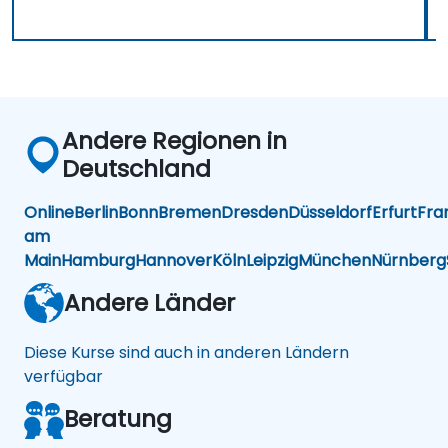
Andere Regionen in
Deutschland
Online
Berlin
Bonn
Bremen
Dresden
Düsseldorf
Erfurt
Fra
am
Main
Hamburg
Hannover
Köln
Leipzig
München
Nürnberg
Andere Länder
Diese Kurse sind auch in anderen Ländern
verfügbar
Beratung