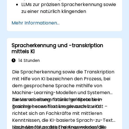
LLMs zur präzisen Spracherkennung sowie
zu einer natürlich klingenden
Sprachsynthese einsetzen.
Mehr Informationen...
LLMs mit Spracherkennungs-Engines und
Sprachsynthesizern integrieren.
Die Leistungsfähigkeit von
Spracherkennung und -transkription
Sprachsystemen mithilfe von LLMs
mittels KI
bewerten und verbessern.
Sich über aktuelle Entwicklungen und
14 Stunden
zukünftige Richtungen der
Die Spracherkennung sowie die Transkription
Sprachtechnologie informieren.
mit Hilfe von KI bezeichnen den Prozess, bei
dem gesprochene Sprache mithilfe von
Machine-Learning-Modellen und Systemen
zur Verarbeitung natürlicher Sprache in
Dieses von einem Trainer geleitete Live-
geschriebenen Text umgewandelt wird.
Training – sowohl online als auch vor Ort –
richtet sich an Fachkräfte mit mittleren
Kenntnissen, die KI-basierte Sprach-zu-Text-
Lösungen für praktische Anwendungsfälle
Nach Abschluss des Trainings werden die