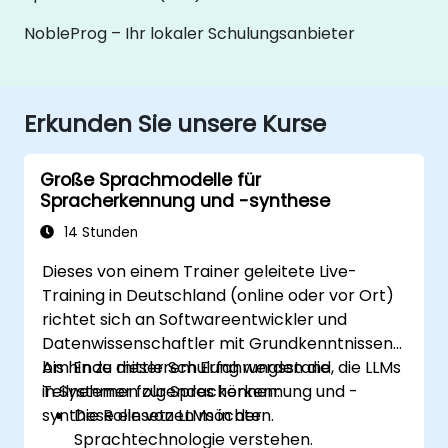
NobleProg – Ihr lokaler Schulungsanbieter
Erkunden Sie unsere Kurse
Große Sprachmodelle für
Spracherkennung und -synthese
14 Stunden
Dieses von einem Trainer geleitete Live-
Training in Deutschland (online oder vor Ort)
richtet sich an Softwareentwickler und
Datenwissenschaftler mit Grundkenntnissen
bis hin zu mittlerem Erfahrungsstand, die LLMs
Am Ende dieser Schulung werden die
in Systemen zur Spracherkennung und -
Teilnehmer folgendes können:
synthese einsetzen möchten.
Die Rolle von LLMs in der
Sprachtechnologie verstehen.