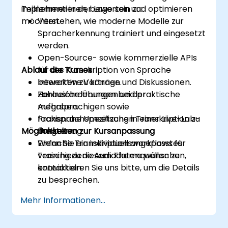
implementieren, bewerten und optimieren
Teilnehmer in der Lage sein zu:
möchten.
Verstehen, wie moderne Modelle zur
Spracherkennung trainiert und eingesetzt
werden.
Open-Source- sowie kommerzielle APIs
Ablauf des Kurses
für die Transkription von Sprache
bewerten zu können.
Interaktive Vorträge und Diskussionen.
Herausforderungen bei der
Zahlreiche Übungen und praktische
mehrsprachigen sowie
Aufgaben.
fachsprachspezifischen Transkription zu
Praxisnahe Umsetzung in einer Live-Lab-
Möglichkeiten zur Kursanpassung
meistern.
Umgebung.
Einfache Transkriptionsworkflows für
Wenn Sie ein individuell angepasstes
verschiedene Audiodatenquellen zu
Training zu diesem Thema wünschen,
entwickeln.
kontaktieren Sie uns bitte, um die Details
zu besprechen.
Mehr Informationen...