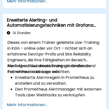
Mehr Informationen...
den Zustand sowie die Leistung des Clusters
darzustellen.
Warnstrategien zu implementieren, damit
Erweiterte Alerting- und
Probleme frühzeitig erkannt werden können.
Automatisierungstechniken mit Grafana
Bewährte Vorgehensweisen zur Skalierung
und Prometheus
der Monitoring-Lösungen in Kubernetes-
14 Stunden
Umgebungen anzuwenden.
Dieses von einem Trainer geleitete Live-Training
in Köln – online oder vor Ort – richtet sich an
erfahrene DevOps-Profis und Site Reliability
Engineers, die ihre Fähigkeiten im Bereich
Alerting und Automatisierung mit Grafana und
Nach Abschluss dieses Trainings werden die
Prometheus ausbauen möchten.
Teilnehmer in der Lage sein:
Erweiterte Alarmregeln in Prometheus zu
erstellen und zu verwalten.
Den Prometheus Alertmanager mit externen
Tools über Webhooks zu verknüpfen.
Automatisierte Reaktionen auf Alarme
Mehr Informationen...
einzurichten, um Probleme schneller zu