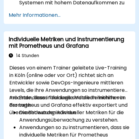
Systemen mit hohem Datenaufkommen zu
optimieren.
Mehr Informationen...
Grafana für große Datensätze und komplexe
Visualisierungen einzurichten.
Fortgeschrittene Strategien zur
Individuelle Metriken und Instrumentierung
Fehlerbehebung sowie zur Skalierung zu
mit Prometheus und Grafana
implementieren.
14 Stunden
Dieses von einem Trainer geleitete Live-Training
in Köln (online oder vor Ort) richtet sich an
Entwickler sowie DevOps-Ingenieure mittleren
Levels, die ihre Anwendungen so instrumentieren
möchten, dass individuelle Metriken mithilfe von
Am Ende dieses Trainings sind die Teilnehmer in
Prometheus und Grafana effektiv exportiert und
der Lage:
überwacht werden können.
Die Bedeutung individueller Metriken für die
Anwendungsüberwachung zu verstehen.
Anwendungen so zu instrumentieren, dass sie
individuelle Metriken für Prometheus