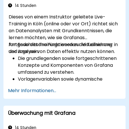
14 Stunden
Dieses von einem Instruktor geleitete Live-
Training in Köln (online oder vor Ort) richtet sich
an Datenanalysten mit Grundkenntnissen, die
lernen möchten, wie sie Grafanas
fortgeschrittene Funktionen zur Visualisierung
Am Ende des Trainings werden die Teilnehmer in
und Analyse von Daten effektiv nutzen können.
der Lage sein:
Die grundlegenden sowie fortgeschrittenen
Konzepte und Komponenten von Grafana
umfassend zu verstehen.
Vorlagenvariablen sowie dynamische
Dashboards einzusetzen, um die
Mehr Informationen...
Datenvisualisierung zu optimieren.
Die Grafana-Abfragesprache zur Erstellung
komplexer Abfragen zu verwenden.
Überwachung mit Grafana
Bewährte Methoden zum Skalieren von
Grafana, zur Leistungsoptimierung sowie zur
Gewährleistung hoher Verfügbarkeit
14 Stunden