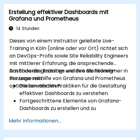
können.
Erstellung effektiver Dashboards mit
Cloud-native Tools und Integrationen zur
Grafana und Prometheus
Skalierung des Monitorings effektiv nutzen.
14 Stunden
Dieses von einem Instruktor geleitete Live-
Training in Köln (online oder vor Ort) richtet sich
an DevOps-Profis sowie Site Reliability Engineers
mit mittlerer Erfahrung, die ansprechende
Dashboards gestalten und ihre Monitoring-
Am Ende des Trainings werden die Teilnehmer in
Prozesse mithilfe von Grafana und Prometheus
der Lage sein:
optimieren möchten.
Die bewährten Praktiken für die Gestaltung
effektiver Dashboards zu verstehen.
Fortgeschrittene Elemente von Grafana-
Dashboards zu erstellen und zu
konfigurieren.
Mehr Informationen...
Vorlagenfunktionen in Grafana für
dynamische und wiederverwendbare
Dashboards zu nutzen.