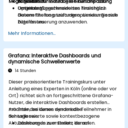
Möglichkeiten zur individuellen Kursanpassung
zu gestalten.
Praktische Umsetzung in einer Live-Lab-
Optimale Vorgehensweisen hinsichtlich
Umgebung.
Um ein maßgeschneidertes Training zu
Datenerstellung, Leistungsoptimierung sowie
diesem Thema anzufordern, wenden Sie sich
Zugriffssteuerung anzuwenden.
bitte an uns.
Mehr Informationen...
Grafana: Interaktive Dashboards und
dynamische Schwellenwerte
14 Stunden
Dieser praxisorientierte Trainingskurs unter
Anleitung eines Experten in Köln (online oder vor
Ort) richtet sich an fortgeschrittene Grafana-
Nutzer, die interaktive Dashboards erstellen
möchten, bei denen dynamische
Am Ende des Kurses werden die Teilnehmer in
Schwellenwerte sowie kontextbezogene
der Lage sein:
Aktualisierungen zum Einsatz kommen.
Dashboards zu erstellen, die auf