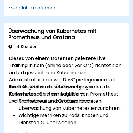
exportieren können.
Mehr Informationen...
Dashboards in Grafana zu erstellen und
einzurichten, um individuelle Metriken visuell
darzustellen.
Überwachung von Kubernetes mit
Best Practices für die Integration der
Prometheus und Grafana
Überwachung in den Entwicklungszyklus
anzuwenden.
14 Stunden
Dieses von einem Dozenten geleitete Live-
Training in Köln (online oder vor Ort) richtet sich
an fortgeschrittene Kubernetes-
Administratoren sowie DevOps-Ingenieure, die
ihre Fähigkeiten zur Überwachung von
Nach Abschluss dieses Trainings werden die
Kubernetes-Clustern mit Hilfe von Prometheus
Teilnehmenden in der Lage sein:
und Grafana weiter ausbauen möchten.
Prometheus und Grafana für die
Überwachung von Kubernetes einzurichten.
Wichtige Metriken zu Pods, Knoten und
Diensten zu überwachen.
Dynamische Dashboards zu erstellen, um