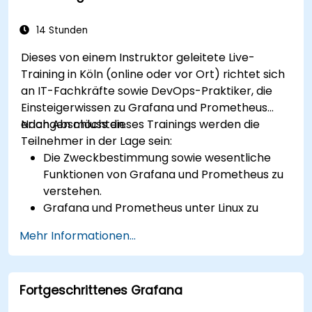
Best Practices für die Überwachung der
Systemverfügbarkeit und -performance
14 Stunden
anzuwenden.
Dieses von einem Instruktor geleitete Live-
Training in Köln (online oder vor Ort) richtet sich
an IT-Fachkräfte sowie DevOps-Praktiker, die
Einsteigerwissen zu Grafana und Prometheus
erlangen möchten.
Nach Abschluss dieses Trainings werden die
Teilnehmer in der Lage sein:
Die Zweckbestimmung sowie wesentliche
Funktionen von Grafana und Prometheus zu
verstehen.
Grafana und Prometheus unter Linux zu
installieren und einzurichten.
Mehr Informationen...
Grundlegende Datenquellen sowie
Dashboards in Grafana zu konfigurieren.
Systemmetriken zu überwachen und die
Fortgeschrittenes Grafana
gesammelten Daten mithilfe von
Prometheus darzustellen.