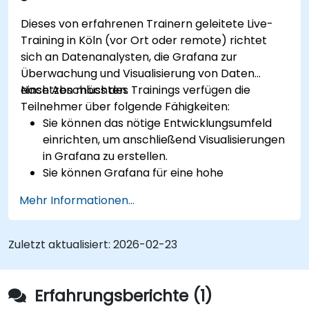
kennenzulernen.
Dieses von erfahrenen Trainern geleitete Live-
Training in Köln (vor Ort oder remote) richtet
sich an Datenanalysten, die Grafana zur
Überwachung und Visualisierung von Daten
einsetzen möchten.
Nach Abschluss des Trainings verfügen die
Teilnehmer über folgende Fähigkeiten:
Sie können das nötige Entwicklungsumfeld
einrichten, um anschließend Visualisierungen
in Grafana zu erstellen.
Sie können Grafana für eine hohe
Verfügbarkeit konfigurieren.
Mehr Informationen...
Sie wissen, wie man Panels und Dashboards
individuell anhand von Daten gestaltet.
Sie können ein Reverse Proxy so
Zuletzt aktualisiert:
2026-02-23
konfigurieren, dass Grafana besonders
schnell lädt.
Erfahrungsberichte (1)