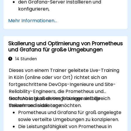
den Grafana-Server installieren und
konfigurieren,
Datenquellen wie Prometheus, InfluxDB und
Mehr Informationen...
ElasticSearch mit Grafana verknüpfen,
Dashboards sowie Diagramme erstellen,
gestalten und anpassen,
Skalierung und Optimierung von Prometheus
mittels Variablen und Abfragen dynamische
und Grafana für große Umgebungen
Dashboards generieren,
Benachrichtigungen und Alerts in Grafana
14 Stunden
einrichten,
Dieses von einem Trainer geleitete Live-Training
Plugins installieren und verwalten, um die
in Köln (online oder vor Ort) richtet sich an
Funktionalität von Grafana zu erweitern.
fortgeschrittene DevOps-Ingenieure und Site-
Reliability-Engineers, die Prometheus und
Grafana in großen Umgebungen erfolgreich
Nach Abschluss dieses Trainings sind die
steuern und skalieren möchten.
Teilnehmer in der Lage:
Prometheus und Grafana für groß angelegte
sowie verteilte Umgebungen zu konzipieren.
Die Leistungsfähigkeit von Prometheus in