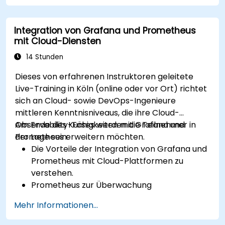
lösen.
Grafana zur effektiven Visualisierung und
Integration von Grafana und Prometheus
Verwaltung von Alarmen zu nutzen.
mit Cloud-Diensten
14 Stunden
Dieses von erfahrenen Instruktoren geleitete
Live-Training in Köln (online oder vor Ort) richtet
sich an Cloud- sowie DevOps-Ingenieure
mittleren Kenntnisniveaus, die ihre Cloud-
Observability-Fähigkeiten mit Grafana und
Am Ende des Kurses werden die Teilnehmer in
Prometheus erweitern möchten.
der Lage sein:
Die Vorteile der Integration von Grafana und
Prometheus mit Cloud-Plattformen zu
verstehen.
Prometheus zur Überwachung
cloudbasierter Ressourcen einzurichten.
Mehr Informationen...
Grafana so zu konfigurieren, dass Metriken
von Cloud-Diensten dargestellt werden