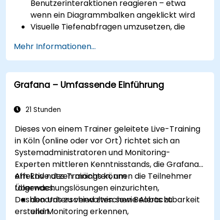
Benutzerinteraktionen reagieren – etwa
wenn ein Diagrammbalken angeklickt wird
Visuelle Tiefenabfragen umzusetzen, die
direkt im Dashboard aktualisiert werden
Mehr Informationen...
(ohne das Öffnen neuer Reiter)
Kreisdiagramme sowie detaillierte Ansichten
basierend auf Auswahlfiltern zu konfigurieren
Grafana – Umfassende Einführung
Dynamische Schwellenwerte einzusetzen,
die sich in Echtzeit nach Benutzereingaben
und Datenveränderungen anpassen
21 Stunden
Dieses von einem Trainer geleitete Live-Training
in Köln (online oder vor Ort) richtet sich an
Systemadministratoren und Monitoring-
Experten mittleren Kenntnisstands, die Grafana
effektiv nutzen möchten, um
Am Ende des Trainings können die Teilnehmer
Überwachungslösungen einzurichten,
folgendes:
Dashboards zu verwalten sowie Alerts zu
den Unterschied zwischen Beobachtbarkeit
erstellen.
und Monitoring erkennen,