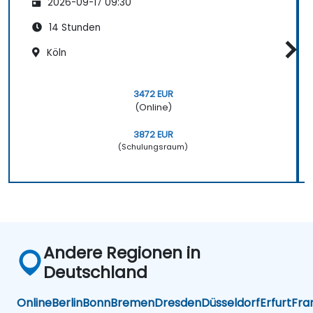
2026-09-17 09:30
14 Stunden
Köln
3472 EUR
(Online)
3872 EUR
(Schulungsraum)
Andere Regionen in
Deutschland
Online
Berlin
Bonn
Bremen
Dresden
Düsseldorf
Erfurt
Fra