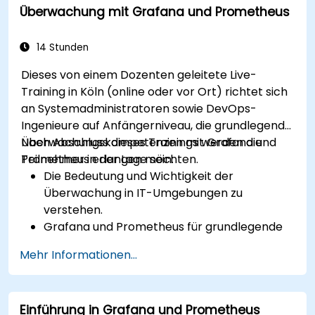
Überwachung mit Grafana und Prometheus
Alerting-Mechanismen einzurichten, um die
operative Wahrnehmung zu verbessern.
14 Stunden
Dieses von einem Dozenten geleitete Live-
Training in Köln (online oder vor Ort) richtet sich
an Systemadministratoren sowie DevOps-
Ingenieure auf Anfängerniveau, die grundlegende
Überwachungskompetenzen mit Grafana und
Nach Abschluss dieses Trainings werden die
Prometheus erlangen möchten.
Teilnehmer in der Lage sein:
Die Bedeutung und Wichtigkeit der
Überwachung in IT-Umgebungen zu
verstehen.
Grafana und Prometheus für grundlegende
Überwachungsaufgaben zu installieren und
Mehr Informationen...
zu konfigurieren.
Einfache Dashboards sowie
Benachrichtigungen zur Visualisierung der
Einführung in Grafana und Prometheus
Systemleistung zu erstellen.