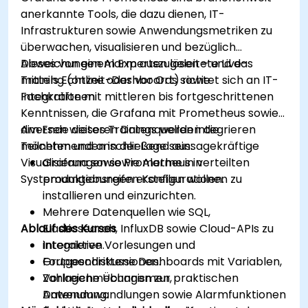
anerkannte Tools, die dazu dienen, IT-
Infrastrukturen sowie Anwendungsmetriken zu
überwachen, visualisieren und bezüglich
Abweichungen Alarm auszulösen – und das
Dieses von einem Experten geleitete Live-
mittels Echtzeit-Dashboards sowie
Training (online oder vor Ort) richtet sich an IT-
Integrationen.
Fachkräfte mit mittleren bis fortgeschrittenen
Kenntnissen, die Grafana mit Prometheus sowie
diversen weiteren Datenquellen integrieren
Am Ende dieses Trainings werden die
möchten und anschließend aussagekräftige
Teilnehmenden in der Lage sein:
Visualisierungen sowie Alarme in verteilten
Grafana sowie Prometheus in
Systemumgebungen erstellen wollen.
produktionsreifen Konfigurationen zu
installieren und einzurichten.
Mehrere Datenquellen wie SQL,
Ablauf des Kurses
Elasticsearch, InfluxDB sowie Cloud-APIs zu
integrieren.
Interaktive Vorlesungen und
Fortgeschrittene Dashboards mit Variablen,
Gruppendiskussionen.
Vorlagenmechanismen,
Zahlreiche Übungen zur praktischen
Datenumwandlungen sowie Alarmfunktionen
Anwendung.