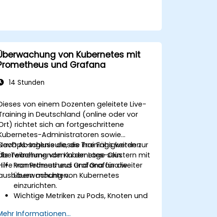
Überwachung von Kubernetes mit
Prometheus und Grafana
14 Stunden
Dieses von einem Dozenten geleitete Live-
Training in Deutschland (online oder vor
Ort) richtet sich an fortgeschrittene
Kubernetes-Administratoren sowie
DevOps-Ingenieure, die ihre Fähigkeiten zur
Nach Abschluss dieses Trainings werden
Überwachung von Kubernetes-Clustern mit
die Teilnehmenden in der Lage sein:
Hilfe von Prometheus und Grafana weiter
Prometheus und Grafana für die
ausbauen möchten.
Überwachung von Kubernetes
einzurichten.
Wichtige Metriken zu Pods, Knoten und
Diensten zu überwachen.
Mehr Informationen...
Dynamische Dashboards zu erstellen,