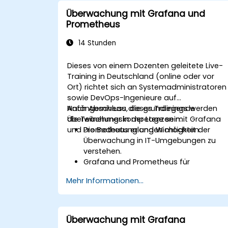
Grafana zur effektiven Visualisierung
Überwachung mit Grafana und
und Verwaltung von Alarmen zu nutzen
Prometheus
14 Stunden
Dieses von einem Dozenten geleitete Live-
Training in Deutschland (online oder vor
Ort) richtet sich an Systemadministratoren
sowie DevOps-Ingenieure auf
Anfängerniveau, die grundlegende
Nach Abschluss dieses Trainings werden
Überwachungskompetenzen mit Grafana
die Teilnehmer in der Lage sein:
und Prometheus erlangen möchten.
Die Bedeutung und Wichtigkeit der
Überwachung in IT-Umgebungen zu
verstehen.
Grafana und Prometheus für
grundlegende
Mehr Informationen...
Überwachungsaufgaben zu installieren
und zu konfigurieren.
Einfache Dashboards sowie
Benachrichtigungen zur Visualisierung
Überwachung mit Grafana
der Systemleistung zu erstellen.