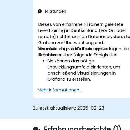
Best Practices für die Überwachung de
Systemverfügbarkeit und -
14 Stunden
performance anzuwenden.
Dieses von erfahrenen Trainern geleitete
Live-Training in Deutschland (vor Ort oder
remote) richtet sich an Datenanalysten, di
Grafana zur Überwachung und
Visualisierung von Daten einsetzen
Nach Abschluss des Trainings verfügen die
möchten.
Teilnehmer über folgende Fähigkeiten:
Sie können das nötige
Entwicklungsumfeld einrichten, um
anschließend Visualisierungen in
Grafana zu erstellen.
Sie können Grafana für eine hohe
Mehr Informationen...
Verfügbarkeit konfigurieren.
Sie wissen, wie man Panels und
Dashboards individuell anhand von
Zuletzt aktualisiert:
2026-02-23
Daten gestaltet.
Sie können ein Reverse Proxy so
konfigurieren, dass Grafana besonder
Erfahrungsberichte (1)
schnell lädt.