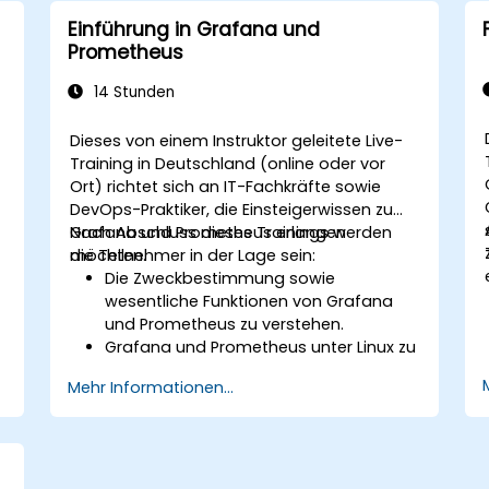
dargestellt werden können.
Einführung in Grafana und
.
Cloud-native Tools und Integrationen
Prometheus
zur Skalierung des Monitorings effektiv
nutzen.
14 Stunden
Dieses von einem Instruktor geleitete Live-
Training in Deutschland (online oder vor
Ort) richtet sich an IT-Fachkräfte sowie
DevOps-Praktiker, die Einsteigerwissen zu
Grafana und Prometheus erlangen
Nach Abschluss dieses Trainings werden
möchten.
die Teilnehmer in der Lage sein:
Die Zweckbestimmung sowie
wesentliche Funktionen von Grafana
und Prometheus zu verstehen.
Grafana und Prometheus unter Linux zu
installieren und einzurichten.
Mehr Informationen...
Grundlegende Datenquellen sowie
Dashboards in Grafana zu
konfigurieren.
Systemmetriken zu überwachen und
die gesammelten Daten mithilfe von