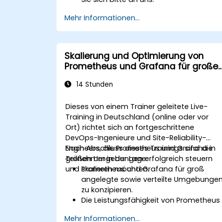
Mehr Informationen...
Skalierung und Optimierung von
Prometheus und Grafana für große
Umgebungen
14 Stunden
Dieses von einem Trainer geleitete Live-
Training in Deutschland (online oder vor
Ort) richtet sich an fortgeschrittene
DevOps-Ingenieure und Site-Reliability-
Engineers, die Prometheus und Grafana in
Nach Abschluss dieses Trainings sind die
großen Umgebungen erfolgreich steuern
Teilnehmer in der Lage:
und skalieren möchten.
Prometheus und Grafana für groß
angelegte sowie verteilte Umgebunge
zu konzipieren.
Die Leistungsfähigkeit von Prometheus
in Systemen mit hohem
Mehr Informationen...
Datenaufkommen zu optimieren.