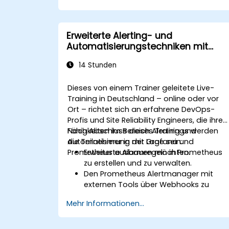
Grafana für große Datensätze und
komplexe Visualisierungen einzurichten
Fortgeschrittene Strategien zur
Erweiterte Alerting- und
Fehlerbehebung sowie zur Skalierung z
Automatisierungstechniken mit
implementieren.
Grafana und Prometheus
14 Stunden
Dieses von einem Trainer geleitete Live-
Training in Deutschland – online oder vor
Ort – richtet sich an erfahrene DevOps-
Profis und Site Reliability Engineers, die ihre
Fähigkeiten im Bereich Alerting und
Nach Abschluss dieses Trainings werden
Automatisierung mit Grafana und
die Teilnehmer in der Lage sein:
Prometheus ausbauen möchten.
Erweiterte Alarmregeln in Prometheus
zu erstellen und zu verwalten.
Den Prometheus Alertmanager mit
externen Tools über Webhooks zu
verknüpfen.
Mehr Informationen...
Automatisierte Reaktionen auf Alarme
einzurichten, um Probleme schneller zu
lösen.