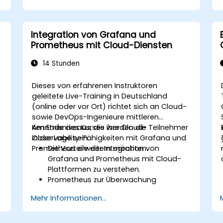
Dashboards in Grafana zu erstellen
.
und einzurichten, um individuelle
Metriken visuell darzustellen.
Integration von Grafana und
u
Best Practices für die Integration der
Prometheus mit Cloud-Diensten
Überwachung in den Entwicklungszyklus
anzuwenden.
14 Stunden
Dieses von erfahrenen Instruktoren
geleitete Live-Training in Deutschland
(online oder vor Ort) richtet sich an Cloud-
sowie DevOps-Ingenieure mittleren
Kenntnisniveaus, die ihre Cloud-
Am Ende des Kurses werden die Teilnehmer
Observability-Fähigkeiten mit Grafana und
in der Lage sein:
Prometheus erweitern möchten.
Die Vorteile der Integration von
Grafana und Prometheus mit Cloud-
Plattformen zu verstehen.
Prometheus zur Überwachung
cloudbasierter Ressourcen
Mehr Informationen...
einzurichten.
Grafana so zu konfigurieren, dass
Metriken von Cloud-Diensten