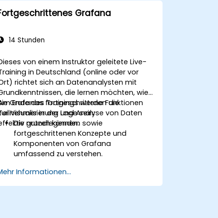
Dashboards zu nutzen.
Fortgeschrittenes Grafana
Alerting-Mechanismen einzurichten, um
die operative Wahrnehmung zu
verbessern.
14 Stunden
Dieses von einem Instruktor geleitete Live-
Training in Deutschland (online oder vor
Ort) richtet sich an Datenanalysten mit
Grundkenntnissen, die lernen möchten, wie
sie Grafanas fortgeschrittene Funktionen
Am Ende des Trainings werden die
zur Visualisierung und Analyse von Daten
Teilnehmer in der Lage sein:
effektiv nutzen können.
Die grundlegenden sowie
fortgeschrittenen Konzepte und
Komponenten von Grafana
umfassend zu verstehen.
Vorlagenvariablen sowie dynamische
Mehr Informationen...
Dashboards einzusetzen, um die
Datenvisualisierung zu optimieren.
Die Grafana-Abfragesprache zur
Erstellung komplexer Abfragen zu
verwenden.