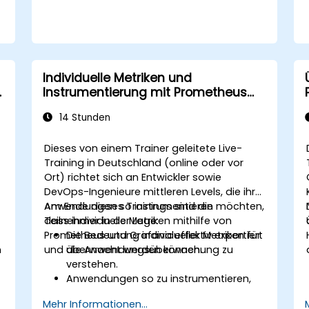
Individuelle Metriken und
Instrumentierung mit Prometheus
und Grafana
14 Stunden
Dieses von einem Trainer geleitete Live-
Training in Deutschland (online oder vor
Ort) richtet sich an Entwickler sowie
DevOps-Ingenieure mittleren Levels, die ihre
Anwendungen so instrumentieren möchten,
Am Ende dieses Trainings sind die
dass individuelle Metriken mithilfe von
Teilnehmer in der Lage:
Prometheus und Grafana effektiv exportiert
Die Bedeutung individueller Metriken für
n
und überwacht werden können.
die Anwendungsüberwachung zu
verstehen.
Anwendungen so zu instrumentieren,
dass sie individuelle Metriken für
Mehr Informationen...
Prometheus exportieren können.