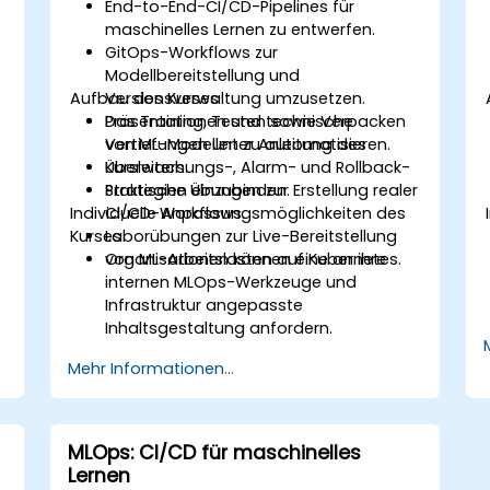
.
End-to-End-CI/CD-Pipelines für
s
maschinelles Lernen zu entwerfen.
GitOps-Workflows zur
Modellbereitstellung und
u
Aufbau des Kurses
Versionsverwaltung umzusetzen.
Das Training, Testen sowie Verpacken
Präsentationen und technische
von ML-Modellen zu automatisieren.
Vertiefungen unter Anleitung des
Überwachungs-, Alarm- und Rollback-
Kursleiters.
Strategien einzubinden.
Praktische Übungen zur Erstellung realer
Individuelle Anpassungsmöglichkeiten des
CI/CD-Workflows.
Kurses
Laborübungen zur Live-Bereitstellung
von ML-Arbeitslasten auf Kubernetes.
Organisationen können eine an ihre
internen MLOps-Werkzeuge und
Infrastruktur angepasste
Inhaltsgestaltung anfordern.
Mehr Informationen...
MLOps: CI/CD für maschinelles
Lernen