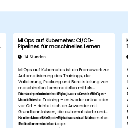
MLOps auf Kubernetes: CI/CD-
Pipelines für maschinelles Lernen
14 Stunden
MLOps auf Kubernetes ist ein Framework zur
Automatisierung des Trainings, der
Validierung, Packung und Bereitstellung von
maschinellen Lernsmodellen mittels
containerbasierter Pipelines sowie GitOps-
Dieses praxisorientierte, vom Kursleiter
Workflows.
moderierte Training – entweder online oder
vor Ort – richtet sich an Anwender mit
Grundkenntnissen, die automatisierte und
skalierbare MLOps-Pipelines auf Kubernetes
Nach Abschluss des Kurses sind die
erstellen möchten.
Teilnehmer in der Lage: