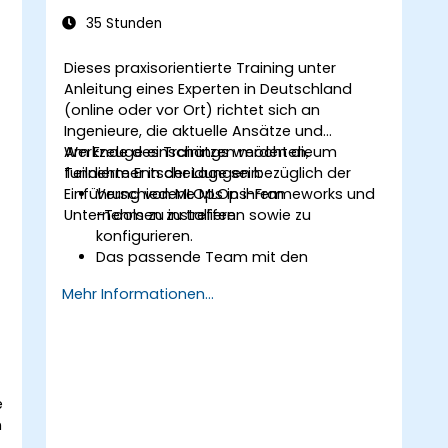
35 Stunden
Dieses praxisorientierte Training unter
Anleitung eines Experten in Deutschland
(online oder vor Ort) richtet sich an
Ingenieure, die aktuelle Ansätze und
Werkzeuge einschätzen möchten, um
Am Ende des Trainings werden die
fundierte Entscheidungen bezüglich der
Teilnehmer in der Lage sein:
Einführung von MLOps in ihrem
Verschiedene MLOps-Frameworks und
Unternehmen zu treffen.
-Tools zu installieren sowie zu
konfigurieren.
Das passende Team mit den
erforderlichen Fachkenntnissen
Mehr Informationen...
zusammenzustellen, um ein MLOps-
System aufzubauen und zu
unterstützen.
Daten vorzubereiten, zu validieren
sowie versionsbasiert zu verwalten,
e
damit sie von ML-Modellen genutzt
n
werden können.
Die Bestandteile einer ML-Pipeline sowie