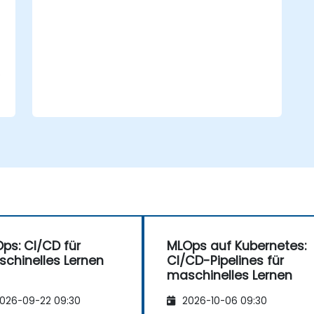
die erforderlichen Werkzeuge zum
Aufbauen derselben zu verstehen.
Unterschiedliche maschinelle
Lernframeworks und Server
e
auszuprobieren, um diese in
Produktivumgebungen einzusetzen.
Den gesamten Prozess des
maschinellen Lernens so zu
operationalisieren, dass er
reproduzierbar und wartbar bleibt.
ps: CI/CD für
MLOps auf Kubernetes:
chinelles Lernen
CI/CD-Pipelines für
maschinelles Lernen
026-09-22 09:30
2026-10-06 09:30