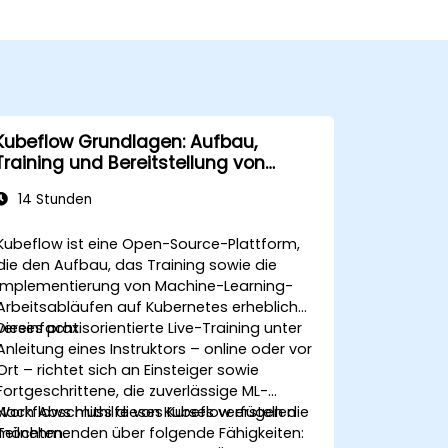
Kubeflow Grundlagen: Aufbau,
Training und Bereitstellung von
Machine Learning mit Kubernetes
14 Stunden
Kubeflow ist eine Open-Source-Plattform,
die den Aufbau, das Training sowie die
Implementierung von Machine-Learning-
Arbeitsabläufen auf Kubernetes erheblich
vereinfacht.
Dieses praxisorientierte Live-Training unter
Anleitung eines Instruktors – online oder vor
Ort – richtet sich an Einsteiger sowie
Fortgeschrittene, die zuverlässige ML-
Workflows mithilfe von Kubeflow erstellen
Nach Abschluss dieses Kurses verfügen die
möchten.
Teilnehmenden über folgende Fähigkeiten: