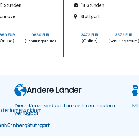
5 Stunden
14 Stunden
annover
Stuttgart
680 EUR
9680 EUR
3472 EUR
3872 EUR
Online)
(Online)
(Schulungsraum)
(Schulungsraum
Andere Länder
Diese Kurse sind auch in anderen Ländern
ML
rf
Erfurt
Frankfurt
verfügbar
en
Nürnberg
Stuttgart