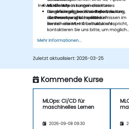
Individuelle Anpassungen des Kurses
ML-Dienste in konteinerisierten
entwickeln.
Umgebungen bereitzustellen, zu
Durchführung von Live-Experimenten
Für eine maßgeschneiderte Schulung,
überwachen und zu skalieren.
zur Umsetzung kompletter
die Ihren spezifischen Bedürfnissen im
konteinerisierter Arbeitsabläufe.
Bereich der ML-Infrastruktur entspricht,
kontaktieren Sie uns bitte, um möglich
Varianten zu besprechen.
Mehr Informationen...
Zuletzt aktualisiert:
2026-03-25
Kommende Kurse
MLOps: CI/CD für
MLO
maschinelles Lernen
mas
2026-09-08 09:30
2