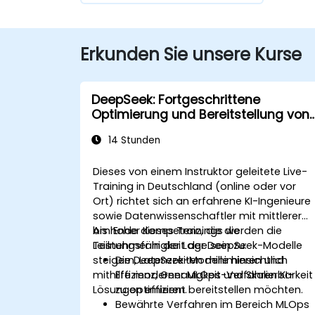
Erkunden Sie unsere Kurse
DeepSeek: Fortgeschrittene
Optimierung und Bereitstellung von
Modellen
14 Stunden
Dieses von einem Instruktor geleitete Live-
Training in Deutschland (online oder vor
Ort) richtet sich an erfahrene KI-Ingenieure
sowie Datenwissenschaftler mit mittlerer
bis hoher Kompetenz, die die
Am Ende dieses Trainings werden die
Leistungsfähigkeit der DeepSeek-Modelle
Teilnehmer in der Lage sein zu:
steigern, Latenzzeiten minimieren und
Die DeepSeek-Modelle hinsichtlich
mithilfe moderner MLOps-Verfahren KI-
Effizienz, Genauigkeit und Skalierbarkeit
Lösungen effizient bereitstellen möchten.
zu optimieren.
Bewährte Verfahren im Bereich MLOps