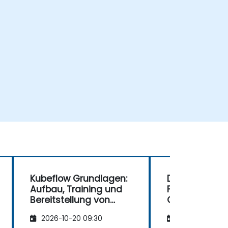
Kubeflow Grundlagen:
DeepSeek:
Aufbau, Training und
Fortgeschritt
Bereitstellung von
Optimierung 
Machine Learning mit
Bereitstellun
2026-10-20 09:30
2026-11-03 09
Kubernetes
Modellen