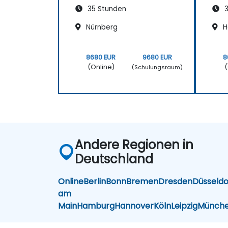
35 Stunden
3
Nürnberg
H
8680 EUR
9680 EUR
8
(Online)
(
(Schulungsraum)
Andere Regionen in
Deutschland
Online
Berlin
Bonn
Bremen
Dresden
Düsseldo
am
Main
Hamburg
Hannover
Köln
Leipzig
Münch