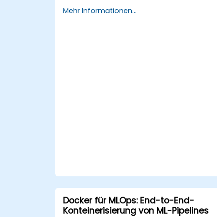
sowie Modellversionierung umzusetzen
Mehr Informationen...
DeepSeek-Modelle sowohl in Cloud- al
auch lokalen Infrastrukturen
einzusetzen.
KI-Lösungen effektiv zu überwachen, z
warten und zu skalieren.
Docker für MLOps: End-to-End-
Konteinerisierung von ML-Pipelines