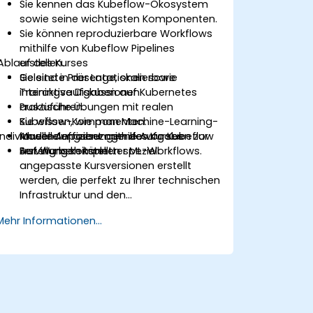
Sie kennen das Kubeflow-Ökosystem
sowie seine wichtigsten Komponenten.
Sie können reproduzierbare Workflows
mithilfe von Kubeflow Pipelines
Ablauf des Kurses
erstellen.
Sie sind in der Lage, skalierbare
Geleitete Präsentationen sowie
Trainingsaufgaben auf Kubernetes
interaktive Diskussionen.
auszuführen.
Praktische Übungen mit realen
Sie wissen, wie man Machine-Learning-
Kubeflow-Komponenten.
Individuelle Anpassungen des Kurses
Modelle effizient mithilfe von Kubeflow
Anwendungsbezogene Aufgaben zur
Serving bereitstellt.
Erstellung kompletter ML-Workflows.
Auf Wunsch können speziell
angepasste Kursversionen erstellt
werden, die perfekt zu Ihrer technischen
Infrastruktur und den
Projektanforderungen passen.
Mehr Informationen...