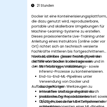
21 Stunden
Docker ist eine Konteinerisierungsplattform,
die dazu genutzt wird, reproduzierbare,
portable und skalierbare Umgebungen für
Machine-Learning-Systeme zu erstellen.
Dieses praxisorientierte Live-Training unter
Anleitung eines Instruktors (online oder vor
Ort) richtet sich an technisch versierte
Fachkräfte mittleren bis fortgeschrittenen
Niveaus, die ihre gesamten ML-Pipelines
Nach Abschluss dieses Trainings werden
mithilfe von Docker konteinerisieren und in
die Teilnehmenden in der Lage sein:
den Betrieb bringen möchten.
ML-Trainings-, Validierungs- sowie
Inferenz-Prozesse zu konteinerisieren.
End-to-End-ML-Pipelines unter
Verwendung von Docker und
Aufbau des Kurses
dazugehörigen Werkzeugen zu
entwerfen und zu orchestrieren.
Interaktive Vorträge ergänzt durch
Versionierung, Reproduzierbarkeit sowi
praktische Demonstrationen.
CI/CD-Prozesse für ML-Komponenten
Übungen, bei denen die Teilnehmende
umzusetzen.
echte Komponenten einer ML-Pipeline