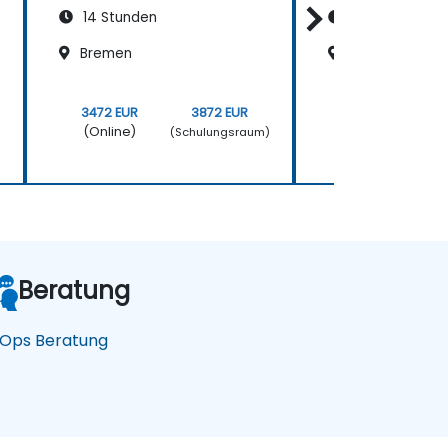
14 Stunden
14 Stunden
Bremen
Erfurt
3472 EUR
3872 EUR
3472 EUR
(Online)
(Online)
)
(Schulungsraum)
(
Beratung
Ops Beratung