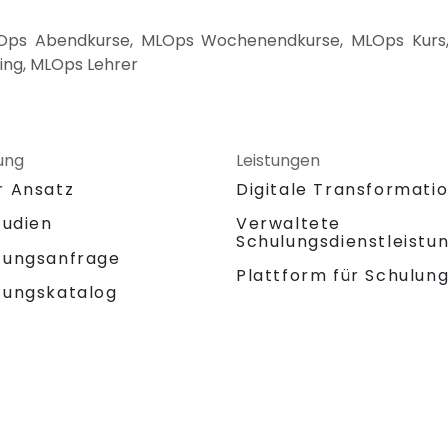
ps Abendkurse, MLOps Wochenendkurse, MLOps Kurs,
ing, MLOps Lehrer
ung
Leistungen
r Ansatz
Digitale Transformati
tudien
Verwaltete
Schulungsdienstleistu
tungsanfrage
Plattform für Schulun
tungskatalog