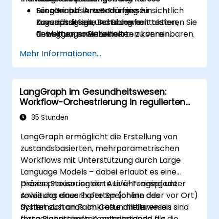
LangGraph-Anwendungen hinsichtlich
Szenariobasiertes Training zu
Für eine auf Ihre Bedürfnisse
Zuverlässigkeit und Sicherheit testen,
Konzeptdesign, Tests sowie
zugeschnittene Schulung kontaktieren Sie
debuggen sowie bewerten können.
Bewertungsmethoden.
uns bitte, um Einzelheiten zu vereinbaren.
Mehr Informationen...
LangGraph im Gesundheitswesen:
Workflow-Orchestrierung in regulierten
Umgebungen
35 Stunden
LangGraph ermöglicht die Erstellung von
zustandsbasierten, mehrparametrischen
Workflows mit Unterstützung durch Large
Language Models – dabei erlaubt es eine
präzise Steuerung der Ausführungspfade
Dieses praxisorientierte Live-Training unter
sowie das dauerhafte Speichern des
Anleitung eines Experten (online oder vor Ort)
Systemzustands. Im Gesundheitswesen sind
richtet sich an Fachkräfte mittleren bis
diese Eigenschaften entscheidend für die
fortgeschrittenen Kenntnisstands, die