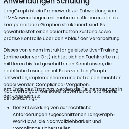
Anwendungen Schulung
LangGraph ist ein Framework zur Entwicklung von
LLM-Anwendungen mit mehreren Akteuren, die als
komponierbare Graphen strukturiert sind. Es
gewährleistet einen dauerhaften Zustand sowie
präzise Kontrolle über den Ablauf der Verarbeitung.
Dieses von einem Instruktor geleitete Live-Training
(online oder vor Ort) richtet sich an Fachkräfte mit
mittleren bis fortgeschrittenen Kenntnissen, die
rechtliche Lösungen auf Basis von LangGraph
entwerfen, implementieren und betreiben möchten –
dabei werden Compliance-Vorgaben,
Am Ende des Trainings werden die Teilnehmenden in
Nachverfolgbarkeit sowie Governance-Standards
der Lage sein zu:
berücksichtigt.
Der Entwicklung von auf rechtliche
Anforderungen zugeschnittenen LangGraph-
Workflows, die Nachvollziehbarkeit und
Compliance sicherstellen.