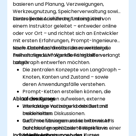
basieren und Planung, Verzweigungen,
Werkzeugnutzung, Speicherverwaltung sowie
kontrollierte Ausführung unterstützen.
Dieses praxisorientierte Training wird von
einem Instruktor geleitet – entweder online
oder vor Ort – und richtet sich an Entwickler
mit ersten Erfahrungen, Prompt-Ingenieure
sowie Datenfachkräfte, die zuverlässige,
Nach Abschluss dieses Kurses werden die
mehrstufige LLM-Workflows mithilfe von
Teilnehmenden folgende Fähigkeiten erlangt
LangGraph entwerfen möchten.
haben:
Die zentralen Konzepte von LangGraph –
Knoten, Kanten und Zustand – sowie
deren Anwendungsfälle verstehen.
Prompt-Ketten erstellen können, die
Ablauf des Kurses
Verzweigungen aufweisen, externe
Werkzeuge nutzen und den Zustand
Interaktive Vorträge kombiniert mit
beibehalten.
moderierten Diskussionen.
Suchmechanismen sowie externe APIs
Geführte Übungen und schrittweises
nahtlos in graphbasierte Workflows
Durchlaufen von Code-Beispielen in einer
Individuelle Anpassungen des Kurses
integrieren.
isolierten Testumgebung.