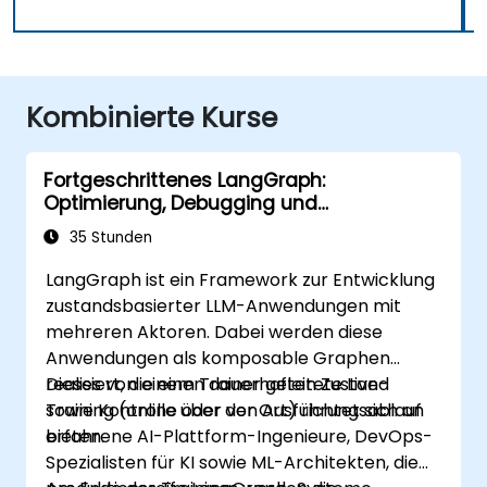
Kombinierte Kurse
Fortgeschrittenes LangGraph:
Optimierung, Debugging und
Überwachung komplexer Graphen
35 Stunden
LangGraph ist ein Framework zur Entwicklung
zustandsbasierter LLM-Anwendungen mit
mehreren Aktoren. Dabei werden diese
Anwendungen als komposable Graphen
realisiert, die einen dauerhaften Zustand
Dieses von einem Trainer geleitete Live-
sowie Kontrolle über den Ausführungsablauf
Training (online oder vor Ort) richtet sich an
bieten.
erfahrene AI-Plattform-Ingenieure, DevOps-
Spezialisten für KI sowie ML-Architekten, die