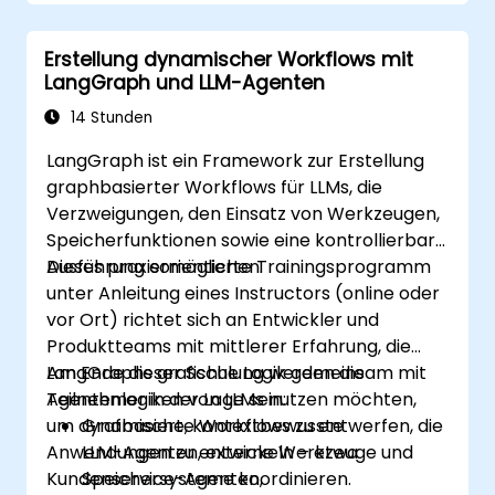
Erstellung dynamischer Workflows mit
LangGraph und LLM-Agenten
14 Stunden
LangGraph ist ein Framework zur Erstellung
graphbasierter Workflows für LLMs, die
Verzweigungen, den Einsatz von Werkzeugen,
Speicherfunktionen sowie eine kontrollierbare
Ausführung ermöglichen.
Dieses praxisorientierte Trainingsprogramm
unter Anleitung eines Instructors (online oder
vor Ort) richtet sich an Entwickler und
Produktteams mit mittlerer Erfahrung, die
LangGraphs grafische Logik gemeinsam mit
Am Ende dieser Schulung werden die
Agentenlogiken von LLMs nutzen möchten,
Teilnehmer in der Lage sein:
um dynamische, kontextbewusste
Grafbasierte Workflows zu entwerfen, die
Anwendungen zu entwickeln – etwa
LLM-Agenten, externe Werkzeuge und
Kundenservice-Agenten,
Speichersysteme koordinieren.