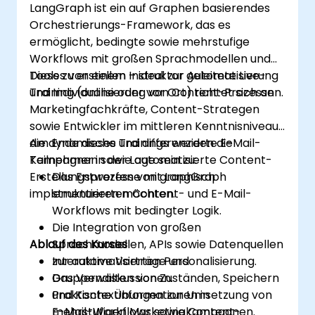
LangGraph ist ein auf Graphen basierendes
Orchestrierungs-Framework, das es
ermöglicht, bedingte sowie mehrstufige
Workflows mit großen Sprachmodellen und
Tools zu erstellen – ideal zur Automatisierung
Dieses von einem Instruktor geleitete Live-
und Individualisierung von Content-Prozessen.
Training (online oder vor Ort) richtet sich an
Marketingfachkräfte, Content-Strategen
sowie Entwickler im mittleren Kenntnisniveau,
die dynamische und differenzierte E-Mail-
Am Ende dieses Trainings werden die
Kampagnen sowie automatisierte Content-
Teilnehmer in der Lage sein zu:
Erstellungsprozesse mit LangGraph
Das Entwerfen von graphisch
implementieren möchten.
strukturierten Content- und E-Mail-
Workflows mit bedingter Logik.
Die Integration von großen
Ablauf des Kurses
Sprachmodellen, APIs sowie Datenquellen
zur automatisierten Personalisierung.
Interaktive Vorträge und
Das Verwalten von Zuständen, Speichern
Gruppendiskussionen.
und Kontextinformationen in
Praktische Übungen zur Umsetzung von
mehrstufigen Marketingkampagnen.
E-Mail-Workflows sowie Content-