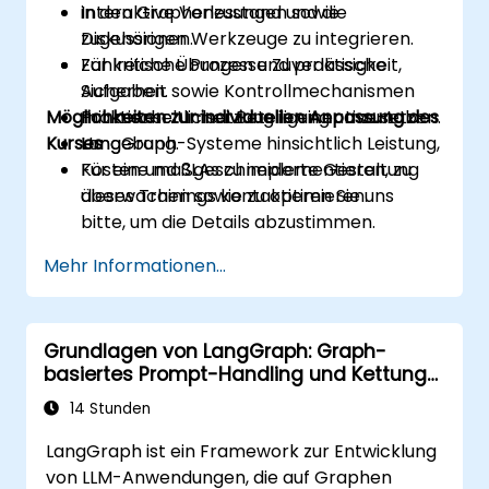
in den Graphenzustand und die
Interaktive Vorlesungen sowie
zugehörigen Werkzeuge zu integrieren.
Diskussionen.
Für kritische Prozesse Zuverlässigkeit,
Zahlreiche Übungen und praktische
Sicherheit sowie Kontrollmechanismen
Aufgaben.
Möglichkeiten zur individuellen Anpassung des
mit menschlicher Beteiligung umzusetzen.
Praktische Umsetzung in einer Live-Lab-
Kurses
LangGraph-Systeme hinsichtlich Leistung,
Umgebung.
Kosten und SLAs zu implementieren, zu
Für eine maßgeschneiderte Gestaltung
überwachen sowie zu optimieren.
dieses Trainings kontaktieren Sie uns
bitte, um die Details abzustimmen.
Mehr Informationen...
Grundlagen von LangGraph: Graph-
basiertes Prompt-Handling und Kettung
bei LLMs
14 Stunden
LangGraph ist ein Framework zur Entwicklung
von LLM-Anwendungen, die auf Graphen