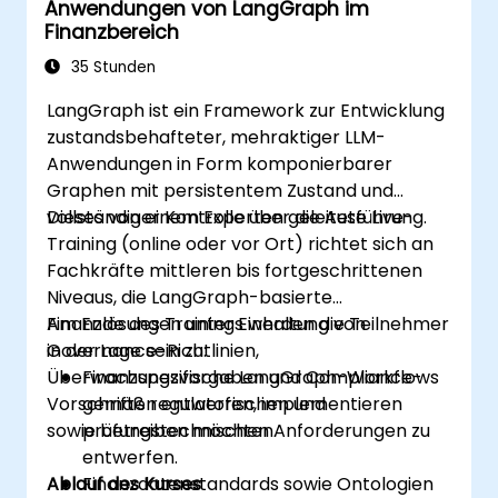
Anwendungen von LangGraph im
überwachen.
Finanzbereich
35 Stunden
LangGraph ist ein Framework zur Entwicklung
zustandsbehafteter, mehraktiger LLM-
Anwendungen in Form komponierbarer
Graphen mit persistentem Zustand und
vollständiger Kontrolle über die Ausführung.
Dieses von einem Experten geleitete Live-
Training (online oder vor Ort) richtet sich an
Fachkräfte mittleren bis fortgeschrittenen
Niveaus, die LangGraph-basierte
Finanzlösungen unter Einhaltung von
Am Ende des Trainings werden die Teilnehmer
Governance-Richtlinien,
in der Lage sein zu:
Überwachungsvorgaben und Compliance-
Finanzspezifische LangGraph-Workflows
Vorschriften entwerfen, implementieren
gemäß regulatorischen und
sowie betreiben möchten.
prüfungstechnischen Anforderungen zu
entwerfen.
Ablauf des Kurses
Finanzdatenstandards sowie Ontologien