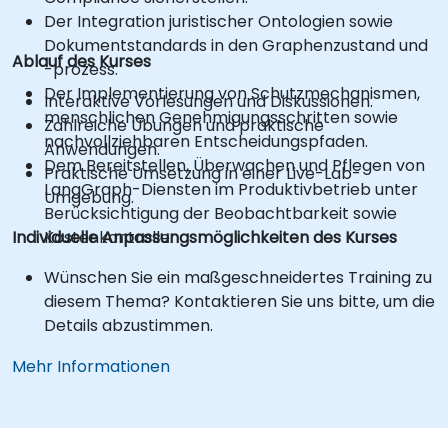
Der Integration juristischer Ontologien sowie
Dokumentstandards in den Graphenzustand und
Ablauf des Kurses
-prozess.
Der Implementierung von Schutzmechanismen,
Interaktive Vorlesungen und Diskussionen.
menschlichen Genehmigungsschritten sowie
Zahlreiche Übungen und praktische
nachvollziehbaren Entscheidungspfaden.
Anwendungen.
Dem Bereitstellen, Überwachen und Pflegen von
Praktische Umsetzung in einer Live-Lab-
LangGraph-Diensten im Produktivbetrieb unter
Umgebung.
Berücksichtigung der Beobachtbarkeit sowie
Individuelle Anpassungsmöglichkeiten des Kurses
Kostenkontrolle.
Wünschen Sie ein maßgeschneidertes Training zu
diesem Thema? Kontaktieren Sie uns bitte, um die
Details abzustimmen.
Mehr Informationen