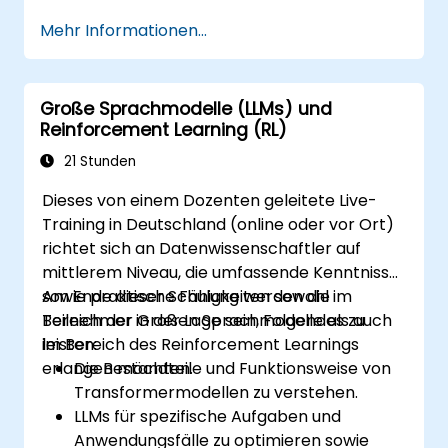
Vorhersage von Daten in verschiedenen
Mehr Informationen...
Branchen einsetzen.
Die Effektivität von Prädiktionsmodellen
unter Verwendung von LLMs bewerten.
Große Sprachmodelle (LLMs) und
Große Sprachmodelle in bestehende
Reinforcement Learning (RL)
Datenverarbeitungspipelines integrieren.
21 Stunden
Dieses von einem Dozenten geleitete Live-
Training in Deutschland (online oder vor Ort)
richtet sich an Datenwissenschaftler auf
mittlerem Niveau, die umfassende Kenntnisse
sowie praktische Fähigkeiten sowohl im
Am Ende dieser Schulung werden die
Bereich der Großen Sprachmodelle als auch
Teilnehmer in der Lage sein, Folgendes zu
im Bereich des Reinforcement Learnings
leisten:
erlangen möchten.
Die Bestandteile und Funktionsweise von
Transformermodellen zu verstehen.
LLMs für spezifische Aufgaben und
Anwendungsfälle zu optimieren sowie