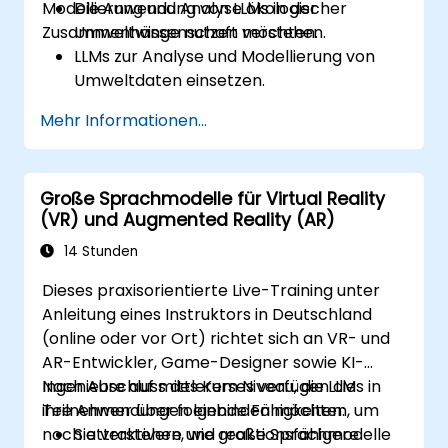
Modellierung und Analyse ökologischer
Die Anwendung von LLMs in der
Zusammenhänge nutzen möchten.
Umweltwissenschaft verstehen.
LLMs zur Analyse und Modellierung von
Umweltdaten einsetzen.
Ergebnisse der LLM-Auswertungen für
Mehr Informationen...
Bewertungen zur Umweltauswirkung
interpretieren.
Erkenntnisse verständlich kommunizieren,
Große Sprachmodelle für Virtual Reality
um politische Entscheidungen und
(VR) und Augmented Reality (AR)
Naturschutzmaßnahmen zu beeinflussen.
14 Stunden
Dieses praxisorientierte Live-Training unter
Anleitung eines Instruktors in Deutschland
(online oder vor Ort) richtet sich an VR- und
AR-Entwickler, Game-Designer sowie KI-
Ingenieure auf mittlerem Niveau, die LLMs in
Nach Abschluss des Kurses verfügen die
ihre Anwendungen einbinden möchten, um
Teilnehmer über folgende Fähigkeiten:
noch attraktivere und reaktionsfähigere
Sie verstehen, wie große Sprachmodelle