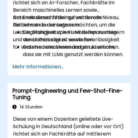
richtet sich an AI-Forscher, Fachkräfte im
Bereitstellung von Anwendungen, die auf
Bereich maschinelles Lernen sowie
großen Sprachmodellen basieren, zu
Datenwissenschaftler auf mittlerem Niveau,
Am Ende dieses Trainings werden die
erkennen und berücksichtigen.
die LlamaIndex einsetzen möchten, um die
Teilnehmer in der Lage sein:
Leistungsfähigkeit von KI-Modellen zu steigern
Die Grundprinzipien und Komponenten
und deren Genauigkeit sowie Zuverlässigkeit
von LlamaIndex zu verstehen.
für verschiedene Anwendungen zu erhöhen.
Daten so einzulesen und strukturieren,
dass sie mit LLMs genutzt werden können.
Eine Kontextanreicherung umzusetzen,
Mehr Informationen...
um die Leistungsfähigkeit von KI-Modellen
zu verbessern.
LlamaIndex in bestehende KI-Systeme
Prompt-Engineering und Few-Shot-Fine-
und Arbeitsabläufe zu integrieren.
Tuning
14 Stunden
Diese von einem Dozenten geleitete Live-
Schulung in Deutschland (online oder vor Ort)
richtet sich an Fachkräfte auf mittlerem