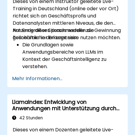
Dieses von einem Instruktor geleitete Live-
Qualitätsstandards für Dokumentationen
Training in Deutschland (online oder vor Ort)
aufrechtzuerhalten.
richtet sich an Geschäftsprofis und
Die ethischen Aspekte sowie bewährte
Datenanalysten mittleren Niveaus, die den
Verfahren bei der Anwendung von KI in
Nutzen großer Sprachmodelle zur Gewinnung
Am Ende dieses Kurses werden die
der Softwareentwicklung zu beachten.
geschäftlicher Erkenntnisse nutzen möchten.
Teilnehmer in der Lage sein:
Die Grundlagen sowie
Anwendungsbereiche von LLMs im
Kontext der Geschäftsintelligenz zu
verstehen.
LLMs zur Analyse großer Datensätze und
Mehr Informationen...
zur Extraktion relevanter Erkenntnisse
einzusetzen.
Analysen auf Basis großer Sprachmodelle
LlamaIndex: Entwicklung von
in strategische Entscheidungsprozesse
Anwendungen mit Unterstützung durch
integrieren zu können.
große Sprachmodelle
Die ethischen Aspekte sowie bewährte
42 Stunden
Verfahren bei der Nutzung von LLMs im
Dieses von einem Dozenten geleitete Live-
Geschäftsbereich zu bewerten.