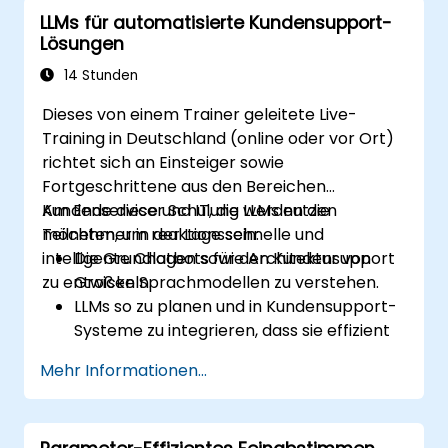
Die Leistungsfähigkeit von
LLMs für automatisierte Kundensupport-
Sprachsystemen mithilfe von LLMs
Lösungen
bewerten und verbessern.
Sich über aktuelle Entwicklungen und
14 Stunden
zukünftige Richtungen der
Dieses von einem Trainer geleitete Live-
Sprachtechnologie informieren.
Training in Deutschland (online oder vor Ort)
richtet sich an Einsteiger sowie
Fortgeschrittene aus den Bereichen
Kundenservice und IT, die LLMs nutzen
Am Ende dieser Schulung werden die
möchten, um reaktionsschnelle und
Teilnehmer in der Lage sein:
intelligente Chatbots für den Kundensupport
Die Grundlagen sowie Architektur von
zu entwickeln.
Großen Sprachmodellen zu verstehen.
LLMs so zu planen und in Kundensupport-
Systeme zu integrieren, dass sie effizient
funktionieren.
Mehr Informationen...
Die Reaktionsfähigkeit sowie das
Nutzererlebnis von Chatbots nachhaltig
zu verbessern.