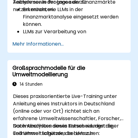
Analyse sowie Prognose der Finanzmärkte
Teilnehmer in der Lage sein zu:
nutzen möchten.
Erkennen, wie LLMs in der
Finanzmarktanalyse eingesetzt werden
können.
LLMs zur Verarbeitung von
Finanznachrichten, Berichten und Daten
Mehr Informationen...
für marktbezogene Erkenntnisse zu
nutzen.
Vorhersagemodelle für Aktienkurse,
Großsprachmodelle für die
Markttrends sowie wirtschaftliche
Umweltmodellierung
Indikatoren zu entwickeln.
LLM-gestützte Erkenntnisse in
14 Stunden
Entscheidungsprozesse im Bereich
Dieses praxisorientierte Live-Training unter
Investitionen einzubinden.
Anleitung eines Instruktors in Deutschland
(online oder vor Ort) richtet sich an
erfahrene Umweltwissenschaftler, Forscher,
Datenanalysten sowie Entscheidungsträger
Nach Abschluss dieses Kurses werden die
und Umweltschützer, die LLMs zur
Teilnehmer folgendes beherrschen: