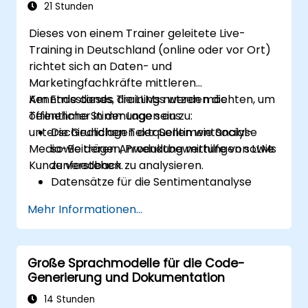
begrenzten Rechenressourcen zu
21 Stunden
optimieren.
Dieses von einem Trainer geleitete Live-
Feinabgestimmte Modelle effizient in
Training in Deutschland (online oder vor Ort)
realen Anwendungen einzusetzen und zu
richtet sich an Daten- und
bewerten.
Marketingfachkräfte mittleren
Kenntnisstands, die LLMs nutzen möchten, um
Am Ende dieses Trainings werden die
öffentliche Stimmungen aus
Teilnehmer in der Lage sein zu:
unterschiedlichen Textquellen wie Social-
Die Grundlagen der Sentimentanalyse
Media-Beiträgen, Produktbewertungen sowie
sowie deren Anwendung mithilfe von LLMs
Kundenfeedback zu analysieren.
zu verstehen.
Datensätze für die Sentimentanalyse
vorzubereiten und aufzuarbeiten.
Mehr Informationen...
LLMs zu trainieren und feinzustimmen,
sodass sie Stimmungen in Texten präzise
erkennen können.
Große Sprachmodelle für die Code-
In Echtzeit Stimmungen aus sozialen
Generierung und Dokumentation
Medien sowie anderen Textquellen zu
analysieren.
14 Stunden