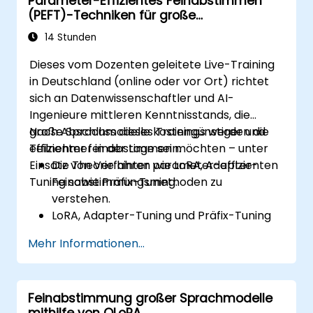
Parameter-Effizientes Feinabstimmen
Ethische Aspekte zu berücksichtigen und
(PEFT)-Techniken für große
die Einhaltung branchenrelevanter
Sprachmodelle
Standards sicherzustellen.
14 Stunden
Einen auf LLMs basierenden Chatbot für
Dieses vom Dozenten geleitete Live-Training
reale Anwendungsfälle bereitzustellen
in Deutschland (online oder vor Ort) richtet
und weiterzuentwickeln.
sich an Datenwissenschaftler und AI-
Ingenieure mittleren Kenntnisstands, die
große Sprachmodelle kostengünstiger und
Nach Abschluss dieses Trainings werden die
effizienter feinabstimmen möchten – unter
Teilnehmer in der Lage sein:
Einsatz von Verfahren wie LoRA, Adapter-
Die Theorie hinter parameter-effizienten
Tuning sowie Präfix-Tuning.
Feinabstimmungsmethoden zu
verstehen.
LoRA, Adapter-Tuning und Präfix-Tuning
mithilfe von Hugging Face PEFT
Mehr Informationen...
umzusetzen.
Leistungsmerkmale sowie Kostenvorteile
der PEFT-Methoden im Vergleich zum
Feinabstimmung großer Sprachmodelle
vollständigen Feinabstimmen zu
mithilfe von QLoRA