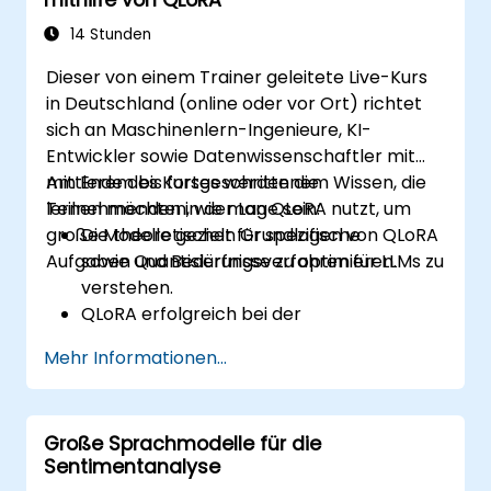
vergleichen.
Feinabgestimmte große Sprachmodelle
14 Stunden
unter reduzierten Anforderungen an
Dieser von einem Trainer geleitete Live-Kurs
Rechenkapazität und Speicherplatz
in Deutschland (online oder vor Ort) richtet
bereitzustellen und skalierbar zu nutzen.
sich an Maschinenlern-Ingenieure, KI-
Entwickler sowie Datenwissenschaftler mit
mittlerem bis fortgeschrittenem Wissen, die
Am Ende des Kurses werden die
lernen möchten, wie man QLoRA nutzt, um
Teilnehmenden in der Lage sein:
große Modelle gezielt für spezifische
Die theoretischen Grundlagen von QLoRA
Aufgaben und Bedürfnisse zu optimieren.
sowie Quantisierungsverfahren für LLMs zu
verstehen.
QLoRA erfolgreich bei der
Feinabstimmung großer Sprachmodelle
Mehr Informationen...
für branchenspezifische Anwendungen
einzusetzen.
Die Leistung des
Große Sprachmodelle für die
Feinabstimmungsprozesses unter
Sentimentanalyse
Verwendung von Quantisierung selbst auf