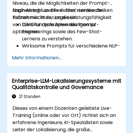
Niveau, die die Möglichkeiten der Prompt-
Engineering- und Few-Shot-Lerntechniken
Nach Abschluss des Kurses werden die
nutzen möchten, um die Leistungsfähigkeit
Teilnehmer in der Lage sein:
von LLMs für reale Anwendungen zu
Die Grundprinzipien des Prompt-
optimieren.
Engineerings sowie des Few-Shot-
Lernens zu verstehen.
Wirksame Prompts für verschiedene NLP-
Aufgaben zu entwerfen.
Mehr Informationen...
Mit wenig Daten mittels Few-Shot-
Techniken LLMs anzupassen.
Die Leistung von LLMs für praktische
Enterprise-LLM-Lokalisierungssysteme mit
Anwendungen zu optimieren.
Qualitätskontrolle und Governance
21 Stunden
Dieses von einem Dozenten geleitete Live-
Training (online oder vor Ort) richtet sich an
erfahrene Ingenieure, KI-Spezialisten sowie
Leiter der Lokalisierung, die große