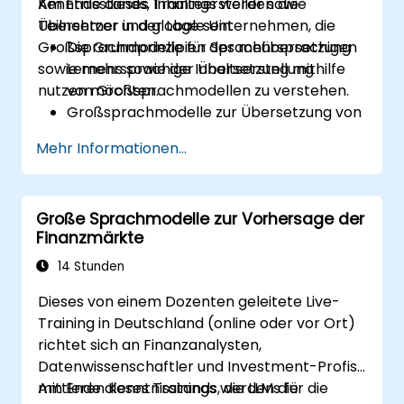
Kenntnisstands, Inhalteersteller sowie
Am Ende dieses Trainings werden die
Übersetzer und globale Unternehmen, die
Teilnehmer in der Lage sein:
Großsprachmodelle für Sprachübersetzung
Die Grundprinzipien des mehrsprachigen
sowie mehrsprachige Inhaltserstellung
Lernens sowie der Übersetzung mithilfe
nutzen möchten.
von Großsprachmodellen zu verstehen.
Großsprachmodelle zur Übersetzung von
Inhalten zwischen verschiedenen
Mehr Informationen...
Sprachen einzusetzen.
Mehrsprachige Datensätze zum Training
solcher Modelle zu erstellen und zu
Große Sprachmodelle zur Vorhersage der
verwalten.
Finanzmärkte
Strategien zur Gewährleistung von
Konsistenz und Qualität bei
14 Stunden
Übersetzungen zu entwickeln.
Dieses von einem Dozenten geleitete Live-
Training in Deutschland (online oder vor Ort)
richtet sich an Finanzanalysten,
Datenwissenschaftler und Investment-Profis
mittleren Kenntnisstands, die LLMs für die
Am Ende dieses Trainings werden die