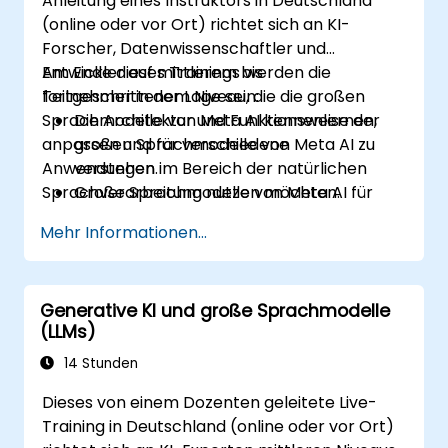
Anleitung eines Instruktors in Deutschland
lizenziellen Aspekte bei der Einführung
(online oder vor Ort) richtet sich an KI-
großer Sprachmodelle zu bewerten.
Forscher, Datenwissenschaftler und
Entwickler auf mittlerem bis
Am Ende dieses Trainings werden die
fortgeschrittenem Niveau, die die großen
Teilnehmer in der Lage sein:
Sprachmodelle von Meta AI kennenlernen,
Die Architektur und Funktionsweise der
anpassen und für verschiedene
großen Sprachmodelle von Meta AI zu
Anwendungen im Bereich der natürlichen
verstehen.
Sprachverarbeitung nutzen möchten.
Große Sprachmodelle von Meta AI für
spezifische Anwendungsfälle einzurichten
Mehr Informationen...
und anzupassen.
LLM-basierte Anwendungen wie
Textzusammenfassung, Chatbots sowie
Generative KI und große Sprachmodelle
Sentimentanalyse zu implementieren.
(LLMs)
Große Sprachmodelle effizient zu
optimieren und bereitzustellen.
14 Stunden
Dieses von einem Dozenten geleitete Live-
Training in Deutschland (online oder vor Ort)