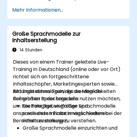
feinzustellen.
Mehr Informationen...
Die grundlegenden Prinzipien und
Methoden des Reinforcement Learnings
nachvollziehen zu können.
Große Sprachmodelle zur
Zu verstehen, wie Techniken aus dem
Inhaltserstellung
Bereich des Reinforcement Learnings die
Leistungsfähigkeit von LLMs verbessern
14 Stunden
können.
Dieses von einem Trainer geleitete Live-
Training in Deutschland (online oder vor Ort)
richtet sich an fortgeschrittene
Inhaltsschöpfer, Marketingexperten sowie
Bildungstechnologen, die die Möglichkeiten
Am Ende dieses Trainings werden die
der großen Sprachmodelle nutzen möchten,
Teilnehmer in der Lage sein:
um hochwertige, vielfältige und
Die Fähigkeiten großer Sprachmodelle
ansprechende Inhalte in verschiedenen
sowie deren Einsatzmöglichkeiten bei der
Bereichen zu erzeugen.
Inhaltserstellung zu verstehen.
Große Sprachmodelle einzurichten und
für die Erstellung unterschiedlicher