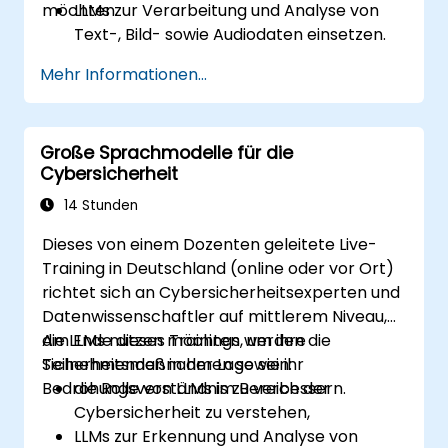
möchten.
LLMs zur Verarbeitung und Analyse von
Text-, Bild- sowie Audiodaten einsetzen.
Anwendungen entwickeln, die die Vorteile
Mehr Informationen...
der Integration multimedialer Daten
nutzen.
Die Leistungsfähigkeit multimodaler LLM-
Große Sprachmodelle für die
Systeme bewerten.
Cybersicherheit
14 Stunden
Dieses von einem Dozenten geleitete Live-
Training in Deutschland (online oder vor Ort)
richtet sich an Cybersicherheitsexperten und
Datenwissenschaftler auf mittlerem Niveau,
die LLMs nutzen möchten, um ihre
Am Ende dieses Trainings werden die
Sicherheitsmaßnahmen sowie ihr
Teilnehmenden in der Lage sein:
Bedrohungsverständnis zu verbessern.
die Rolle von LLMs im Bereich der
Cybersicherheit zu verstehen,
LLMs zur Erkennung und Analyse von