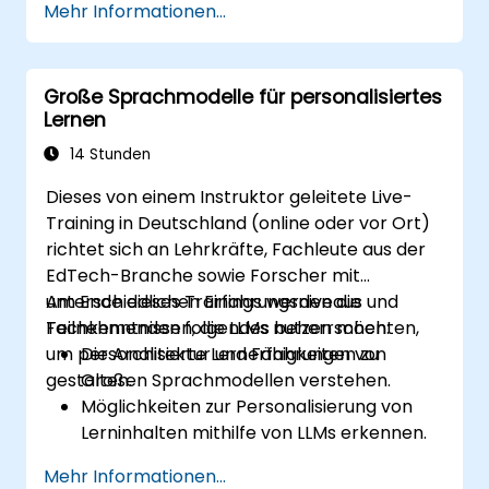
Mehr Informationen...
Inhaltstypen zu nutzen.
Bewährte Methoden beim Formulieren
von Anfragen sowie bei der
Große Sprachmodelle für personalisiertes
Feinabstimmung von Modellen
Lernen
anzuwenden, um gewünschte Ergebnisse
zu erzielen.
14 Stunden
Die Qualität künstlich generierter Inhalte
Dieses von einem Instruktor geleitete Live-
zu bewerten und diese entsprechend für
Training in Deutschland (online oder vor Ort)
spezifische Zielgruppen
richtet sich an Lehrkräfte, Fachleute aus der
weiterzuentwickeln.
EdTech-Branche sowie Forscher mit
Fortgeschrittene Techniken zur kreativen
unterschiedlichen Erfahrungsniveaus und
Am Ende dieses Trainings werden die
und multimodalen Inhaltserstellung
Fachkenntnissen, die LLMs nutzen möchten,
Teilnehmenden folgendes beherrschen:
mithilfe von großen Sprachmodellen
um personalisierte Lernerfahrungen zu
Die Architektur und Fähigkeiten von
kennenzulernen.
gestalten.
Großen Sprachmodellen verstehen.
Möglichkeiten zur Personalisierung von
Lerninhalten mithilfe von LLMs erkennen.
Adaptive Lernplattformen konzipieren,
Mehr Informationen...
die LLMs zur individuellen Anpassung von