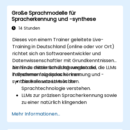
Bibliotheken Hugging Face Transformers
Große Sprachmodelle für
und PEFT durchführen.
Spracherkennung und -synthese
Feinabgestimmte Modelle bewerten,
speichern sowie in sicheren Umgebungen
14 Stunden
bereitstellen.
Dieses von einem Trainer geleitete Live-
Training in Deutschland (online oder vor Ort)
richtet sich an Softwareentwickler und
Datenwissenschaftler mit Grundkenntnissen
bis hin zu mittlerem Erfahrungsstand, die LLMs
Am Ende dieser Schulung werden die
in Systemen zur Spracherkennung und -
Teilnehmer folgendes können:
synthese einsetzen möchten.
Die Rolle von LLMs in der
Sprachtechnologie verstehen.
LLMs zur präzisen Spracherkennung sowie
zu einer natürlich klingenden
Sprachsynthese einsetzen.
Mehr Informationen...
LLMs mit Spracherkennungs-Engines und
Sprachsynthesizern integrieren.