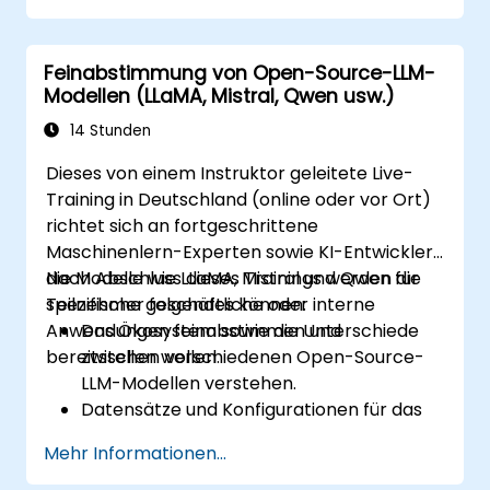
Inhalten einsetzen.
Strategien auf Basis von LLMs umsetzen,
Feinabstimmung von Open-Source-LLM-
um die Schülerbeteiligung und
Modellen (LLaMA, Mistral, Qwen usw.)
Lernergebnisse zu verbessern.
Die Wirksamkeit von LLMs im
14 Stunden
Bildungsbereich bewerten sowie
Dieses von einem Instruktor geleitete Live-
datenbasierte Entscheidungen treffen
Training in Deutschland (online oder vor Ort)
richtet sich an fortgeschrittene
Maschinenlern-Experten sowie KI-Entwickler,
die Modelle wie LLaMA, Mistral und Qwen für
Nach Abschluss dieses Trainings werden die
spezifische geschäftliche oder interne
Teilnehmer folgendes können:
Anwendungen feinabstimmen und
Das Ökosystem sowie die Unterschiede
bereitstellen wollen.
zwischen verschiedenen Open-Source-
LLM-Modellen verstehen.
Datensätze und Konfigurationen für das
Feinabstimmen von Modellen wie LLaMA,
Mehr Informationen...
Mistral und Qwen vorbereiten.
Feinabstimmungsprozesse mithilfe der