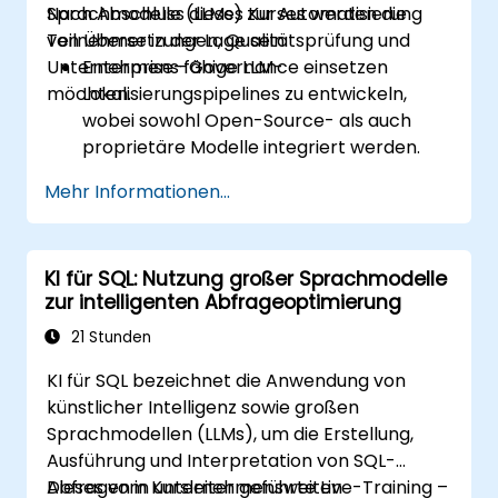
Sprachmodelle (LLMs) zur Automatisierung
Nach Abschluss dieses Kurses werden die
von Übersetzungen, Qualitätsprüfung und
Teilnehmer in der Lage sein:
Unternehmens-Governance einsetzen
Enterprise-fähige LLM-
möchten.
Lokalisierungspipelines zu entwickeln,
wobei sowohl Open-Source- als auch
proprietäre Modelle integriert werden.
Automatisierte QA-Arbeitsabläufe sowie
Mehr Informationen...
qualitätsrelevante Kennzahlen zur
Sicherstellung der
Übersetzungskonsistenz einzurichten.
KI für SQL: Nutzung großer Sprachmodelle
Governance- und
zur intelligenten Abfrageoptimierung
Genehmigungsmechanismen für die
Erstellung mehrsprachiger Inhalte zu
21 Stunden
implementieren.
KI für SQL bezeichnet die Anwendung von
Skalierbare, nachvollziehbare LLM-
künstlicher Intelligenz sowie großen
basierte Lokalisierungssysteme in
Sprachmodellen (LLMs), um die Erstellung,
sicheren Umgebungen bereitzustellen.
Ausführung und Interpretation von SQL-
Abfragen in unternehmensweiten
Dieses vom Kursleiter geführte Live-Training –