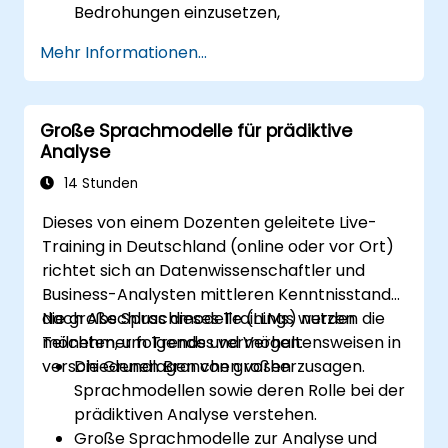
Bedrohungen einzusetzen,
LLMs für die Automatisierung und Reaktion
Mehr Informationen...
auf Sicherheitsvorfälle zu nutzen,
LLMs in bestehende
Sicherheitsinfrastrukturen zu integrieren.
Große Sprachmodelle für prädiktive
Analyse
14 Stunden
Dieses von einem Dozenten geleitete Live-
Training in Deutschland (online oder vor Ort)
richtet sich an Datenwissenschaftler und
Business-Analysten mittleren Kenntnisstands,
die große Sprachmodelle (LLMs) nutzen
Nach Abschluss dieses Trainings werden die
möchten, um Trends und Verhaltensweisen in
Teilnehmer folgendes vermögen:
verschiedenen Branchen vorherzusagen.
Die Grundlagen von großen
Sprachmodellen sowie deren Rolle bei der
prädiktiven Analyse verstehen.
Große Sprachmodelle zur Analyse und