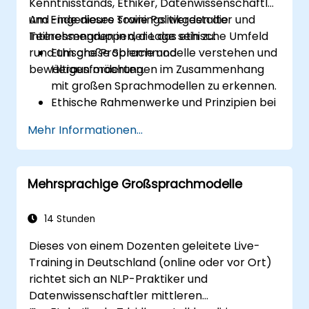
Kenntnisstands, Ethiker, Datenwissenschaftler
und -ingenieure sowie Politikgestalter und
Am Ende dieses Trainings werden die
Interessengruppen, die das ethische Umfeld
Teilnehmenden in der Lage sein zu:
rund um große Sprachmodelle verstehen und
Ethische Probleme und
bewältigen möchten.
Herausforderungen im Zusammenhang
mit großen Sprachmodellen zu erkennen.
Ethische Rahmenwerke und Prinzipien bei
der Implementierung solcher Modelle
Mehr Informationen...
anzuwenden.
Die gesellschaftlichen Auswirkungen von
großen Sprachmodellen zu bewerten und
Mehrsprachige Großsprachmodelle
potenzielle Risiken abzumildern.
Strategien für eine verantwortungsvolle
Entwicklung und Nutzung von KI
14 Stunden
auszuarbeiten.
Dieses von einem Dozenten geleitete Live-
Training in Deutschland (online oder vor Ort)
richtet sich an NLP-Praktiker und
Datenwissenschaftler mittleren