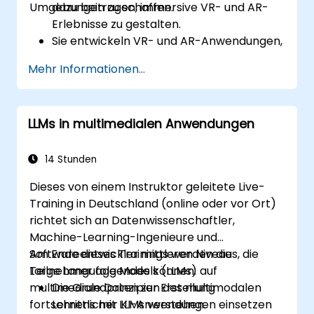
Umgebungen zu schaffen.
dazu beitragen, immersive VR- und AR-
Erlebnisse zu gestalten.
Sie entwickeln VR- und AR-Anwendungen,
die LLMs für interaktive Dialoge sowie die
Mehr Informationen...
Erstellung von Inhalten nutzen.
Sie integrieren LLMs in gängige
Entwicklungswerkzeuge für VR und AR, um
LLMs in multimedialen Anwendungen
die Nutzerbindung zu stärken.
Sie wenden bewährte Methoden an, um
KI-gesteuerte Erzählungen und
14 Stunden
Interaktionen in virtuellen Räumen zu
Dieses von einem Instruktor geleitete Live-
entwerfen.
Training in Deutschland (online oder vor Ort)
richtet sich an Datenwissenschaftler,
Machine-Learning-Ingenieure und
Softwareentwickler mittleren Niveaus, die
Am Ende dieses Trainings werden die
Large Language Models (LLMs) auf
Teilnehmer folgendes können:
multimediale Daten zur Erstellung
Die Grundprinzipien des multimodalen
fortschrittlicher KI-Anwendungen einsetzen
Lernens mit LLMs verstehen.