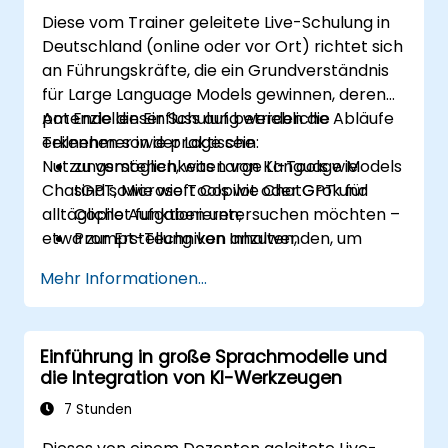
Diese vom Trainer geleitete Live-Schulung in
Deutschland (online oder vor Ort) richtet sich
an Führungskräfte, die ein Grundverständnis
für Large Language Models gewinnen, deren
potenziellen Einfluss auf betriebliche Abläufe
Am Ende dieser Schulung werden die
erkennen sowie praktische
Teilnehmer in der Lage sein:
Nutzungsmöglichkeiten von KI-Tools wie
zu verstehen, was Large Language Models
ChatGPT, Microsoft Copilot oder Grok für
sind sowie wie Tools wie ChatGPT und
alltägliche Aufgaben untersuchen möchten –
Copilot funktionieren;
etwa zur Erstellung von Inhalten,
Prompt-Techniken anzuwenden, um
Zusammenfassung von Daten oder
zuverlässige Ergebnisse mittels LLMs zu
Mehr Informationen...
Unterstützung bei Entscheidungen.
erzielen;
konkrete Anwendungsfälle wie das
Entwerfen von E-Mails, die
Einführung in große Sprachmodelle und
Zusammenfassung von Dokumenten oder
die Integration von KI-Werkzeugen
automatisierte Produktivitätsprozesse zu
beurteilen;
7 Stunden
geeignete Investitionsmöglichkeiten