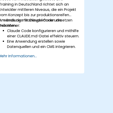
Training in Deutschland richtet sich an
Entwickler mittleren Niveaus, die ein Projekt
vom Konzept bis zur produktionsreifen
Anwendung mit Claude Code umsetzen
Am Ende des Trainings können die
möchten.
Teilnehmer:
Claude Code konfigurieren und mithilfe
einer CLAUDE.md-Datei effektiv steuern.
Eine Anwendung erstellen sowie
Datenquellen und ein CMS integrieren.
Tests entwickeln und die
Mehr Informationen...
Qualitätssicherung mit Unteragenten
realisieren.
Eine automatische Bereitstellung auf
Vercel oder Cloud Run einrichten.