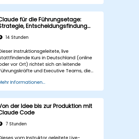
Claude für die Führungsetage:
Strategie, Entscheidungsfindung
und Wettbewerbsvorteil
14 Stunden
Dieser instruktionsgeleitete, live
stattfindende Kurs in Deutschland (online
oder vor Ort) richtet sich an leitende
Führungskräfte und Executive Teams, die
Claude als strategischen Geschäftspartner
Mehr Informationen...
nutzen möchten, um die
Entscheidungsfindung zu verbessern,
Planungsprozesse zu beschleunigen und
durch KI-unterstützte Führung einen
Von der Idee bis zur Produktion mit
Wettbewerbsvorteil aufzubauen.
Claude Code
7 Stunden
Dieses vom Instruktor geleitete Live-