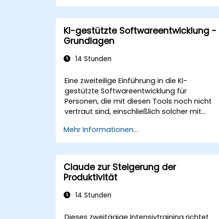
Teams erhöhen.
Claude AI mit bestehenden
Geschäftswerkzeugen und Plattforme
KI-gestützte Softwareentwicklung -
integrieren.
Grundlagen
Entscheidungsfindung sowie
Aufgabenverwaltung mithilfe der KI
14 Stunden
optimieren.
Eine zweiteilige Einführung in die KI-
gestützte Softwareentwicklung für
Personen, die mit diesen Tools noch nicht
vertraut sind, einschließlich solcher mit
wenigen oder keinen
Mehr Informationen...
Programmierkenntnissen. Das
Schulungsmaterial behandelt die
Funktionsweise der Tools, die Steuerung
durch Prompts sowie deren Anwendung be
Claude zur Steigerung der
gängigen Aufgaben: Erstellung eines kleine
Produktivität
Projekts von Grund auf, Arbeit an einer
bestehenden Codebasis und Bewertung
14 Stunden
der Ergebnisse. Die Inhalte sind tool-
agnostisch und gelten für Cursor, Claude
Dieses zweitägige Intensivtraining richtet