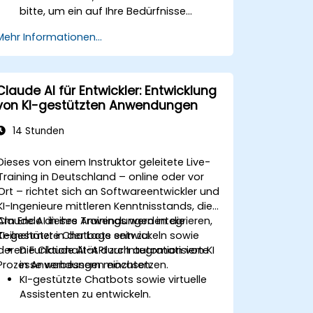
bitte, um ein auf Ihre Bedürfnisse
zugeschnittenes Kursformat zu
Mehr Informationen...
vereinbaren.
Claude AI für Entwickler: Entwicklung
von KI-gestützten Anwendungen
14 Stunden
Dieses von einem Instruktor geleitete Live-
Training in Deutschland – online oder vor
Ort – richtet sich an Softwareentwickler und
KI-Ingenieure mittleren Kenntnisstands, die
Claude AI in ihre Anwendungen integrieren,
Am Ende dieses Trainings werden die
KI-gestützte Chatbots entwickeln sowie
Teilnehmer in der Lage sein zu:
deren Funktionalität durch automatisierte
Die Claude AI-API zur Integration von KI
Prozesse verbessern möchten.
in Anwendungen einzusetzen.
KI-gestützte Chatbots sowie virtuelle
Assistenten zu entwickeln.
Anwendungen durch automatisierte