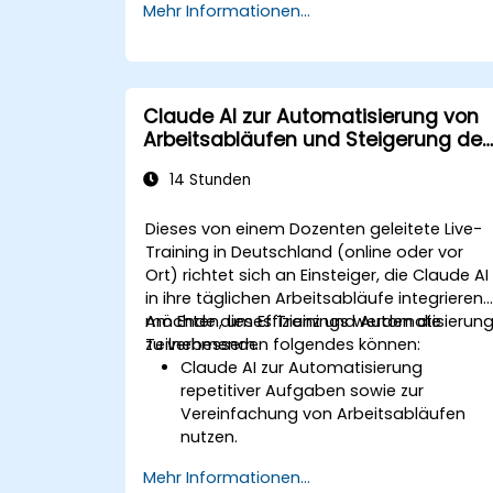
Mehr Informationen...
zusammenzufassen.
Wichtige Erkenntnisse sowie Trends
sowohl aus strukturierten als auch
unstrukturierten Daten zu extrahieren.
Claude AI in bestehende Forschungs-
Claude AI zur Automatisierung von
und Wissensverwaltungsprozesse zu
Arbeitsabläufen und Steigerung der
integrieren.
Produktivität
14 Stunden
Dieses von einem Dozenten geleitete Live-
Training in Deutschland (online oder vor
Ort) richtet sich an Einsteiger, die Claude AI
in ihre täglichen Arbeitsabläufe integrieren
möchten, um Effizienz und Automatisierun
Am Ende dieses Trainings werden die
zu verbessern.
Teilnehmenden folgendes können:
Claude AI zur Automatisierung
repetitiver Aufgaben sowie zur
Vereinfachung von Arbeitsabläufen
nutzen.
Durch KI-gesteuerte Automatisierung
Mehr Informationen...
die eigene Produktivität sowie die des