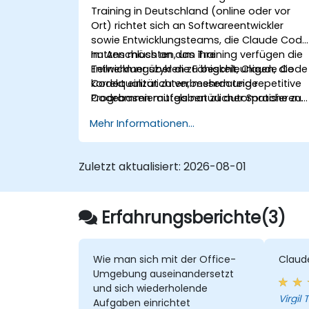
über die Cowork-Funktion, dem Model
Training in Deutschland (online oder vor
Context Protocol sowie einer nahtlose
Ort) richtet sich an Softwareentwickler
Integration mit Microsoft 365-
sowie Entwicklungsteams, die Claude Code
Produkten wie Word, Excel, PowerPoint,
nutzen möchten, um ihre
Im Anschluss an das Training verfügen die
Teams, SharePoint und OneDrive.
Entwicklungszyklen zu beschleunigen, die
Teilnehmer über die Fähigkeit, Claude Code
Codequalität zu verbessern und repetitive
korrekt einzurichten, mehrdateige
Programmieraufgaben zu automatisieren.
Codebasen mittels natürlicher Sprache zu
bearbeiten sowie Freigabemodi sinnvoll
Mehr Informationen...
anzuwenden und die Software mit Git sowi
CI/CD-Systemen zu verknüpfen.
Zuletzt aktualisiert:
2026-08-01
Erfahrungsberichte(3)
Wie man sich mit der Office-
Claude
Umgebung auseinandersetzt
und sich wiederholende
Aufgaben einrichtet