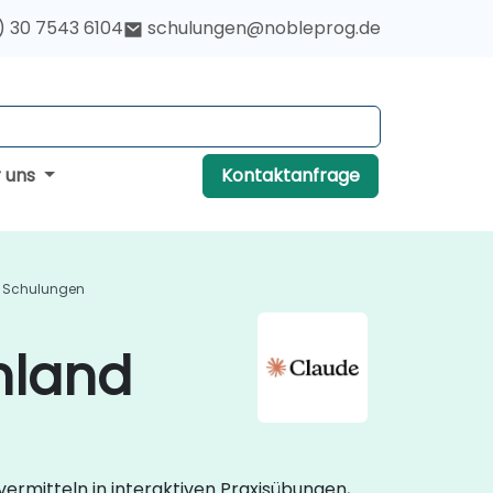
) 30 7543 6104
schulungen@nobleprog.de
r uns
Kontaktanfrage
I Schulungen
hland
ermitteln in interaktiven Praxisübungen,