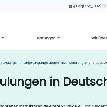
English
+49 (0
g
Leistungen
Wir übe
P Schulungen
Large Language Models (LLMs) Schulungen
Claude A
hulungen in Deutsc
erfahrenen Instruktoren geleiteten Claude AI-Schulungen v