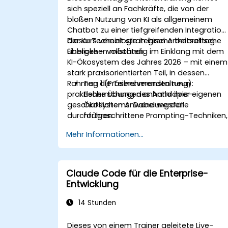
Code, Copilot und ähnliche Lösungen. Dies
sich speziell an Fachkräfte, die von der
Schulung geht der Weiterbildung "Agentic A
bloßen Nutzung von KI als allgemeinem
Development: Advanced Workflows"
Chatbot zu einer tiefgreifenden Integration
voraus.
dieser Technologie in ihren Arbeitsalltag
Der Kurs vereint strategische theoretische
übergehen möchten.
Einblicke – vollständig im Einklang mit dem
KI-Ökosystem des Jahres 2026 – mit einem
stark praxisorientierten Teil, in dessen
Rahmen die Teilnehmenden neun
Tag 1 (Präsenzveranstaltung):
praktische Übungen anhand ihrer eigenen
Beherrschung des Anthropic-
geschäftlichen Anwendungsfälle
Ökosystems. Dabei werden
durchführen.
fortgeschrittene Prompting-Techniken,
die Personalisierung der Profile mittels
Mehr Informationen...
benutzerdefinierter Anweisungen sowi
der Einsatz persistenter Arbeitsräume
wie Projekte, Artefakte und Skills zur
Verwaltung interner
Claude Code für die Enterprise-
Wissensdatenbanken behandelt.
Entwicklung
Tag 2 (Online): Automatisierung und
Integration in das Ökosystem.
14 Stunden
Schwerpunkt liegt hier auf der
Hintergrundausführung von Claude
Dieses von einem Trainer geleitete Live-