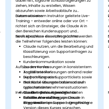
dabei hilft, logische Schlussfolgerungen zu
ziehen, Inhalte zu erstellen, Wissen
abzurufen sowie Arbeitsabläufe zu
automatisieren.
Dieses von einem Instruktor geleitete Live-
Training – entweder online oder vor Ort –
richtet sich an Einsteiger, die Claude AI in
den Bereichen Kundensupport und
Serviceprozesse einsetzen möchten.
Nach Abschluss dieses Programms werden
die Teilnehmer folgendes leisten können:
Claude nutzen, um die Bearbeitung und
Klassifizierung von Supportanfragen zu
beschleunigen.
Kundenkommunikation sowie
Aufbau des Kurses
Zusammenfassungen in konsistentem
-
Tonfall erstellen.
Angeleitete Vorlesungen anhand realer
Die Erstellung von Supporttickets sowie
Support-Szenarien.
den Abruf relevanter Informationen
Praktische Übungen basierend auf
automatisieren.
typischen Unternehmenssituationen
Individuelle Anpassungsmöglichkeiten
Claude nahtlos in bestehende
aus dem Servicebereich.
Kundenunterstützungsprozesse
Gezielte Anwendung von Claude in
Falls Sie eine auf Ihre
integrieren.
einer simulierten Support-Umgebung.
Organisationsprozesse zugeschnittene
Version dieses Kurses wünschen,