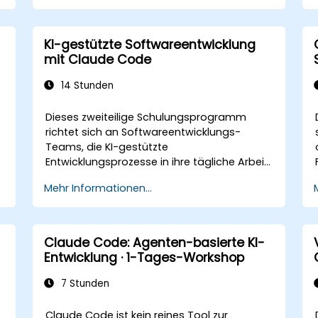
automatisieren.
Kundenbindung sowie Support durch
n
KI-gestützte Lösungen verbessern.
KI-gestützte Softwareentwicklung
mit Claude Code
14 Stunden
Dieses zweiteilige Schulungsprogramm
richtet sich an Softwareentwicklungs-
Teams, die KI-gestützte
Entwicklungsprozesse in ihre tägliche Arbeit
mithilfe von Claude Code integrieren
Mehr Informationen...
möchten.
i
Claude Code: Agenten-basierte KI-
n
Entwicklung · 1-Tages-Workshop
7 Stunden
Claude Code ist kein reines Tool zur