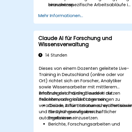
einzusetzen.
branchenspezifische Arbeitsabläufe in
den Kurs integriert werden.
Mehr Informationen...
Claude AI für Forschung und
Wissensverwaltung
14 Stunden
Dieses von einem Dozenten geleitete Live-
Training in Deutschland (online oder vor
Ort) richtet sich an Forscher, Analytiker
sowie Wissensarbeiter mit mittlerem
Erfahrungsstand, die Claude AI nutzen
Am Ende des Trainings werden die
möchten, um große Datenmengen zu
Teilnehmenden in der Lage sein:
verarbeiten, Informationen zu synthetisiere
Claude AI für Literaturrecherchen sowi
und Forschungsaufgaben zu
die Synthese wissenschaftlicher
automatisieren.
Ergebnisse einzusetzen.
Berichte, Forschungsarbeiten und
umfangreiche Dokumente