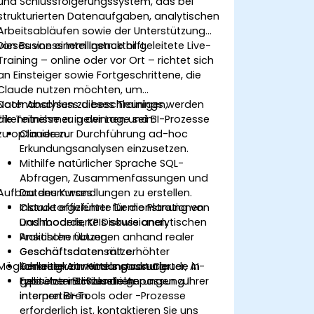
und Schlussfolgerungssystem, das bei
strukturierten Datenaufgaben, analytischen
Arbeitsabläufen sowie der Unterstützung
von Business Intelligence hilft.
Dieses von einem Instruktor geleitete Live-
Training – online oder vor Ort – richtet sich
an Einsteiger sowie Fortgeschrittene, die
Claude nutzen möchten, um
Datenanalysen zu beschleunigen,
Nach Abschluss dieses Trainings werden
Erkenntnisse zu gewinnen und BI-Prozesse
die Teilnehmer in der Lage sein:
zu optimieren.
Claude zur Durchführung ad-hoc
Erkundungsanalysen einzusetzen.
Mithilfe natürlicher Sprache SQL-
Abfragen, Zusammenfassungen und
Aufbau des Kurses
Datenumwandlungen zu erstellen.
Claude effizienter für die Planung von
Instruktorgeführte Demonstrationen
Dashboards, KPIs sowie analytischen
und moderierte Diskussionen.
Ansichten nutzen.
Praktische Übungen anhand realer
Geschäftsdaten mit erhöhter
Geschäftsdatensätze.
Möglichkeiten zur Kursanpassung
Genauigkeit mittels strukturierter, AI-
Konkrete Anwendung von Claude in
gestützter Schlussfolgerungen zu
typischen BI-Szenarien.
Falls eine individuelle Anpassung Ihrer
interpretieren.
internen BI-Tools oder -Prozesse
erforderlich ist, kontaktieren Sie uns