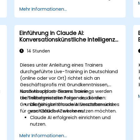
verbessern – durch automatisierte
Mehr Informationen...
Korrekturen und Lektorate.
Aus langen Texten und ausführlichen
Berichten übersichtliche
Zusammenfassungen erstellen.
Einführung in Claude AI:
Marketingtexte für unterschiedliche
Konversationskünstliche Intelligenz
Kanäle automatisiert verfassen.
und geschäftliche Anwendungen
14 Stunden
Dieses unter Anleitung eines Trainers
durchgeführte Live-Training in Deutschland
(online oder vor Ort) richtet sich an
Geschäftsprofis mit Grundkenntnissen,
g
Kundensupport-Teams sowie
Nach Abschluss dieses Trainings werden
technikbegeisterte Personen, die die
die Teilnehmenden folgendes können:
Grundlagen von Claude AI verstehen und es
Die Fähigkeiten sowie Einsatzbereiche
für geschäftliche Zwecke nutzen möchten.
von Claude AI erkennen.
Claude AI erfolgreich einrichten und
nutzen.
Geschäftliche Prozesse mithilfe von
Mehr Informationen...
konversationsbasierter KI