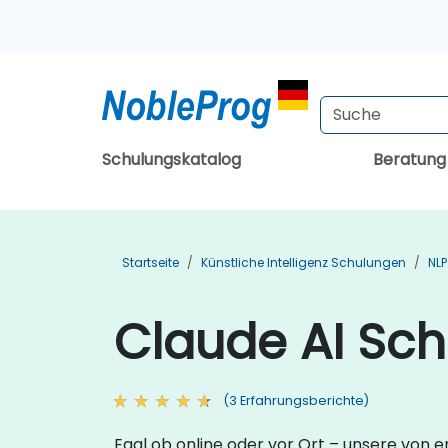
Schulungskatalog
Beratun
Startseite
Künstliche Intelligenz Schulungen
NL
Claude AI Sc
(3 Erfahrungsberichte)
Egal ob online oder vor Ort – unsere von 