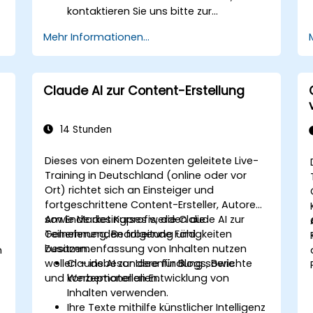
kontaktieren Sie uns bitte zur
Besprechung der Anpassungen.
Mehr Informationen...
Claude AI zur Content-Erstellung
14 Stunden
Dieses von einem Dozenten geleitete Live-
Training in Deutschland (online oder vor
Ort) richtet sich an Einsteiger und
fortgeschrittene Content-Ersteller, Autoren
sowie Marketingprofis, die Claude AI zur
Am Ende des Kurses werden die
Generierung, Bearbeitung und
Teilnehmenden folgende Fähigkeiten
Zusammenfassung von Inhalten nutzen
besitzen:
n
e
wollen – insbesondere für Blogs, Berichte
Claude AI zur Ideenfindung sowie
und Werbematerialien.
konzeptionellen Entwicklung von
Inhalten verwenden.
Ihre Texte mithilfe künstlicher Intelligenz