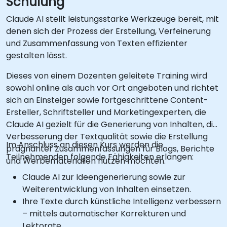
Schulung
Claude AI stellt leistungsstarke Werkzeuge bereit, mit
denen sich der Prozess der Erstellung, Verfeinerung
und Zusammenfassung von Texten effizienter
gestalten lässt.
Dieses von einem Dozenten geleitete Training wird
sowohl online als auch vor Ort angeboten und richtet
sich an Einsteiger sowie fortgeschrittene Content-
Ersteller, Schriftsteller und Marketingexperten, die
Claude AI gezielt für die Generierung von Inhalten, die
Verbesserung der Textqualität sowie die Erstellung
Im Anschluss an diesen Kurs werden die
prägnanter Zusammenfassungen für Blogs, Berichte
Teilnehmenden folgende Fähigkeiten erlangen:
und Werbematerialien nutzen möchten.
Claude AI zur Ideengenerierung sowie zur
Weiterentwicklung von Inhalten einsetzen.
Ihre Texte durch künstliche Intelligenz verbessern
– mittels automatischer Korrekturen und
Lektorate.