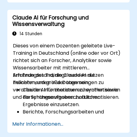
Claude AI für Forschung und
Wissensverwaltung
14 Stunden
Dieses von einem Dozenten geleitete Live-
Training in Deutschland (online oder vor Ort)
richtet sich an Forscher, Analytiker sowie
Wissensarbeiter mit mittlerem
Erfahrungsstand, die Claude AI nutzen
Am Ende des Trainings werden die
möchten, um große Datenmengen zu
Teilnehmenden in der Lage sein:
verarbeiten, Informationen zu synthetisieren
Claude AI für Literaturrecherchen sowie
und Forschungsaufgaben zu automatisieren.
die Synthese wissenschaftlicher
Ergebnisse einzusetzen.
Berichte, Forschungsarbeiten und
umfangreiche Dokumente
Mehr Informationen...
zusammenzufassen.
Wichtige Erkenntnisse sowie Trends