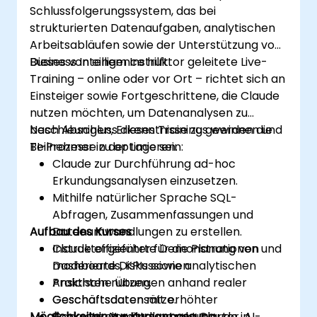
Schlussfolgerungssystem, das bei
strukturierten Datenaufgaben, analytischen
Arbeitsabläufen sowie der Unterstützung von
Business Intelligence hilft.
Dieses von einem Instruktor geleitete Live-
Training – online oder vor Ort – richtet sich an
Einsteiger sowie Fortgeschrittene, die Claude
nutzen möchten, um Datenanalysen zu
beschleunigen, Erkenntnisse zu gewinnen und
Nach Abschluss dieses Trainings werden die
BI-Prozesse zu optimieren.
Teilnehmer in der Lage sein:
Claude zur Durchführung ad-hoc
Erkundungsanalysen einzusetzen.
Mithilfe natürlicher Sprache SQL-
Abfragen, Zusammenfassungen und
Aufbau des Kurses
Datenumwandlungen zu erstellen.
Claude effizienter für die Planung von
Instruktorgeführte Demonstrationen und
Dashboards, KPIs sowie analytischen
moderierte Diskussionen.
Ansichten nutzen.
Praktische Übungen anhand realer
Geschäftsdaten mit erhöhter
Geschäftsdatensätze.
Möglichkeiten zur Kursanpassung
Genauigkeit mittels strukturierter, AI-
Konkrete Anwendung von Claude in