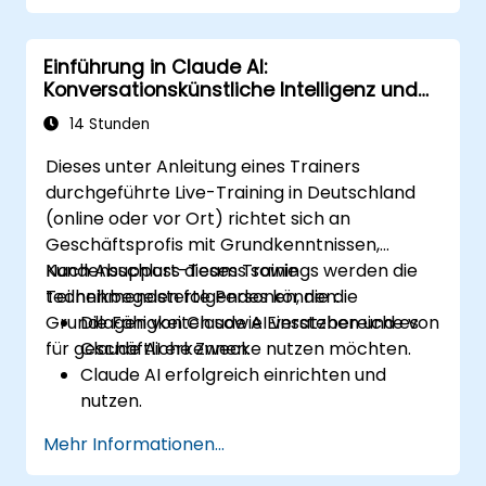
CI/CD-Systemen zu verknüpfen.
Einführung in Claude AI:
Konversationskünstliche Intelligenz und
geschäftliche Anwendungen
14 Stunden
Dieses unter Anleitung eines Trainers
durchgeführte Live-Training in Deutschland
(online oder vor Ort) richtet sich an
Geschäftsprofis mit Grundkenntnissen,
Kundensupport-Teams sowie
Nach Abschluss dieses Trainings werden die
technikbegeisterte Personen, die die
Teilnehmenden folgendes können:
Grundlagen von Claude AI verstehen und es
Die Fähigkeiten sowie Einsatzbereiche von
für geschäftliche Zwecke nutzen möchten.
Claude AI erkennen.
Claude AI erfolgreich einrichten und
nutzen.
Geschäftliche Prozesse mithilfe von
Mehr Informationen...
konversationsbasierter KI automatisieren.
Kundenbindung sowie Support durch KI-