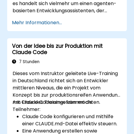
es handelt sich vielmehr um einen agenten-
die Cowork-Funktion, dem Model Context
basierten Entwicklungsassistenten, der
Protocol sowie einer nahtlosen
speziell für die Kommandozeile konzipiert
Integration mit Microsoft 365-Produkten
Mehr Informationen...
wurde. Er versteht Ihren Code-Bestand, plant
wie Word, Excel, PowerPoint, Teams,
mehrere Schritte zur Umsetzung von
SharePoint und OneDrive.
Anforderungen, föhrt Tests durch und erledigt
Von der Idee bis zur Produktion mit
Aufgaben – alles basierend auf einer einzigen
Claude Code
Anweisung. In diesem eintägigen Workshop
erhalten die Teilnehmer praxisnahe Einblicke:
7 Stunden
Sie lernen, Claude Code für echte Projekte zu
Dieses vom Instruktor geleitete Live-Training
konfigurieren, Delegationsbefehle so zu
in Deutschland richtet sich an Entwickler
formulieren, dass sie reproduzierbare
mittleren Niveaus, die ein Projekt vom
Ergebnisse liefern, CLAUDE.md als
Konzept bis zur produktionsreifen Anwendung
dauerhaftes Gedächtnis für das Projekt
mit Claude Code umsetzen möchten.
Am Ende des Trainings können die
einzusetzen sowie interne Tools mithilfe des
Teilnehmer:
Model Context Protocol anzubinden.
Claude Code konfigurieren und mithilfe
einer CLAUDE.md-Datei effektiv steuern.
Eine Anwendung erstellen sowie