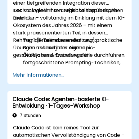
einer tiefgreifenden Integration dieser
Technologie in ihren Arbeitsalltag übergehen
Der Kurs vereint strategische theoretische
möchten.
Einblicke – vollständig im Einklang mit dem KI-
Ökosystem des Jahres 2026 – mit einem
stark praxisorientierten Teil, in dessen
Rahmen die Teilnehmenden neun praktische
Tag 1 (Präsenzveranstaltung):
Übungen anhand ihrer eigenen
Beherrschung des Anthropic-
geschäftlichen Anwendungsfälle durchführen.
Ökosystems. Dabei werden
fortgeschrittene Prompting-Techniken,
die Personalisierung der Profile mittels
Mehr Informationen...
benutzerdefinierter Anweisungen sowie
der Einsatz persistenter Arbeitsräume wie
Projekte, Artefakte und Skills zur
Claude Code: Agenten-basierte KI-
Verwaltung interner
Entwicklung · 1-Tages-Workshop
Wissensdatenbanken behandelt.
Tag 2 (Online): Automatisierung und
7 Stunden
Integration in das Ökosystem.
Claude Code ist kein reines Tool zur
Schwerpunkt liegt hier auf der
automatischen Vervollständigung von Code –
Hintergrundausführung von Claude über