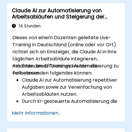
sowohl aus strukturierten als auch
Claude AI zur Automatisierung von
unstrukturierten Daten zu extrahieren.
Arbeitsabläufen und Steigerung der
Claude AI in bestehende Forschungs- und
Produktivität
Wissensverwaltungsprozesse zu
14 Stunden
integrieren.
Dieses von einem Dozenten geleitete Live-
Training in Deutschland (online oder vor Ort)
richtet sich an Einsteiger, die Claude AI in ihre
täglichen Arbeitsabläufe integrieren
möchten, um Effizienz und Automatisierung zu
Am Ende dieses Trainings werden die
verbessern.
Teilnehmenden folgendes können:
Claude AI zur Automatisierung repetitiver
Aufgaben sowie zur Vereinfachung von
Arbeitsabläufen nutzen.
Durch KI-gesteuerte Automatisierung die
eigene Produktivität sowie die des Teams
Mehr Informationen...
erhöhen.
Claude AI mit bestehenden
Geschäftswerkzeugen und Plattformen