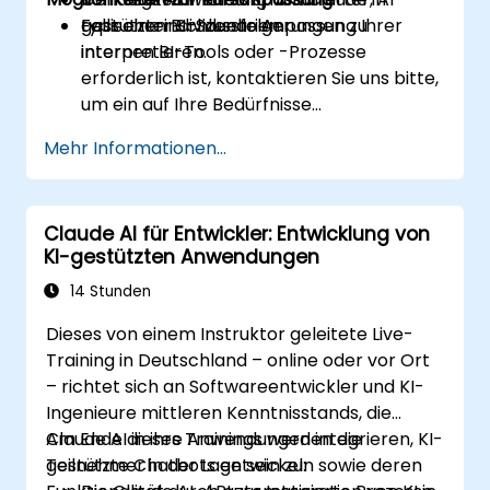
gestützter Schlussfolgerungen zu
typischen BI-Szenarien.
Falls eine individuelle Anpassung Ihrer
interpretieren.
internen BI-Tools oder -Prozesse
erforderlich ist, kontaktieren Sie uns bitte,
um ein auf Ihre Bedürfnisse
zugeschnittenes Kursformat zu
Mehr Informationen...
vereinbaren.
Claude AI für Entwickler: Entwicklung von
KI-gestützten Anwendungen
14 Stunden
Dieses von einem Instruktor geleitete Live-
Training in Deutschland – online oder vor Ort
– richtet sich an Softwareentwickler und KI-
Ingenieure mittleren Kenntnisstands, die
Claude AI in ihre Anwendungen integrieren, KI-
Am Ende dieses Trainings werden die
gestützte Chatbots entwickeln sowie deren
Teilnehmer in der Lage sein zu: