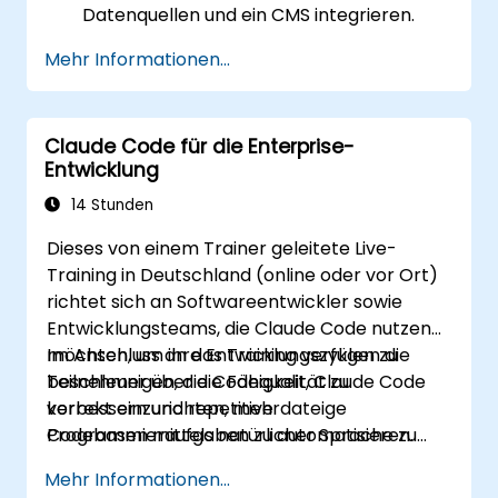
Datenquellen und ein CMS integrieren.
Tests entwickeln und die
Mehr Informationen...
Qualitätssicherung mit Unteragenten
realisieren.
Eine automatische Bereitstellung auf
Claude Code für die Enterprise-
Vercel oder Cloud Run einrichten.
Entwicklung
14 Stunden
Dieses von einem Trainer geleitete Live-
Training in Deutschland (online oder vor Ort)
richtet sich an Softwareentwickler sowie
Entwicklungsteams, die Claude Code nutzen
möchten, um ihre Entwicklungszyklen zu
Im Anschluss an das Training verfügen die
beschleunigen, die Codequalität zu
Teilnehmer über die Fähigkeit, Claude Code
verbessern und repetitive
korrekt einzurichten, mehrdateige
Programmieraufgaben zu automatisieren.
Codebasen mittels natürlicher Sprache zu
bearbeiten sowie Freigabemodi sinnvoll
Mehr Informationen...
anzuwenden und die Software mit Git sowie