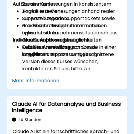
Aufbau des Kurses
Zusammenfassungen in konsistentem
Tonfall erstellen.
Angeleitete Vorlesungen anhand realer
Die Erstellung von Supporttickets sowie
Support-Szenarien.
den Abruf relevanter Informationen
Praktische Übungen basierend auf
automatisieren.
typischen Unternehmenssituationen aus
Individuelle Anpassungsmöglichkeiten
Claude nahtlos in bestehende
dem Servicebereich.
Kundenunterstützungsprozesse
Gezielte Anwendung von Claude in einer
Falls Sie eine auf Ihre
integrieren.
simulierten Support-Umgebung.
Organisationsprozesse zugeschnittene
Version dieses Kurses wünschen,
kontaktieren Sie uns bitte zur
Besprechung der Anpassungen.
Mehr Informationen...
Claude AI für Datenanalyse und Business
Intelligence
14 Stunden
Claude AI ist ein fortschrittliches Sprach- und