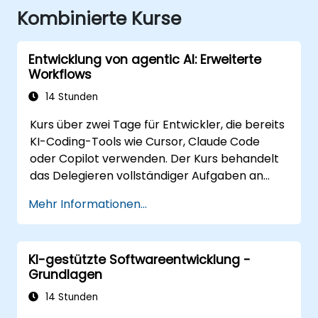
Kombinierte Kurse
Entwicklung von agentic AI: Erweiterte
Workflows
14 Stunden
Kurs über zwei Tage für Entwickler, die bereits
KI-Coding-Tools wie Cursor, Claude Code
oder Copilot verwenden. Der Kurs behandelt
das Delegieren vollständiger Aufgaben an
Agenten, den Aufbau des Personalisierung-
Mehr Informationen...
Stacks (Rules, AGENTS.md, Skills, MCP,
Agents), das Anbinden und Erstellen von
MCP-Servern, das parallele Ausführen von
KI-gestützte Softwareentwicklung -
Agenten sowie strukturierte agentic
Grundlagen
Workflows. Die Materialien sind tool-
agnostisch. Der Kurs baut auf dem
14 Stunden
Foundations-Kurs auf.