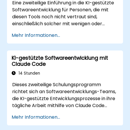
Eine zweiteilige Einführung in die KI-gestützte
Softwareentwicklung für Personen, die mit
diesen Tools noch nicht vertraut sind,
einschließlich solcher mit wenigen oder
keinen Programmierkenntnissen. Das
Mehr Informationen...
Schulungsmaterial behandelt die
Funktionsweise der Tools, die Steuerung durch
Prompts sowie deren Anwendung bei
KI-gestützte Softwareentwicklung mit
gängigen Aufgaben: Erstellung eines kleinen
Claude Code
Projekts von Grund auf, Arbeit an einer
bestehenden Codebasis und Bewertung der
14 Stunden
Ergebnisse. Die Inhalte sind tool-agnostisch
Dieses zweiteilige Schulungsprogramm
und gelten für Cursor, Claude Code, Copilot
richtet sich an Softwareentwicklungs-Teams,
und ähnliche Lösungen. Diese Schulung geht
die KI-gestützte Entwicklungsprozesse in ihre
der Weiterbildung "Agentic AI Development:
tägliche Arbeit mithilfe von Claude Code
Advanced Workflows" voraus.
integrieren möchten.
Mehr Informationen...