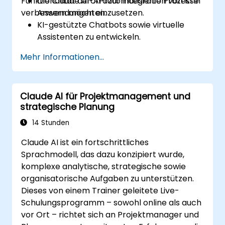
Funktionalität durch automatisierte Prozesse
Die Claude AI-API zur Integration von KI in
verbessern möchten.
Anwendungen einzusetzen.
KI-gestützte Chatbots sowie virtuelle
Assistenten zu entwickeln.
Anwendungen durch automatisierte
Mehr Informationen...
Prozesse und Verarbeitung natürlicher
Sprache zu erweitern.
Claude AI-Modelle für verschiedene
Claude AI für Projektmanagement und
Anwendungsfälle zu optimieren und
strategische Planung
feinabzustimmen.
14 Stunden
Claude AI ist ein fortschrittliches
Sprachmodell, das dazu konzipiert wurde,
komplexe analytische, strategische sowie
organisatorische Aufgaben zu unterstützen.
Dieses von einem Trainer geleitete Live-
Schulungsprogramm – sowohl online als auch
vor Ort – richtet sich an Projektmanager und