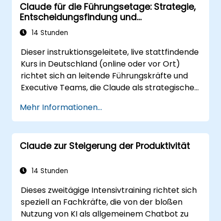
Claude für die Führungsetage: Strategie,
integrieren.
Entscheidungsfindung und
Entscheidungsfindung sowie
Wettbewerbsvorteil
Aufgabenverwaltung mithilfe der KI
14 Stunden
optimieren.
Dieser instruktionsgeleitete, live stattfindende
Kurs in Deutschland (online oder vor Ort)
richtet sich an leitende Führungskräfte und
Executive Teams, die Claude als strategischen
Geschäftspartner nutzen möchten, um die
Mehr Informationen...
Entscheidungsfindung zu verbessern,
Planungsprozesse zu beschleunigen und
durch KI-unterstützte Führung einen
Claude zur Steigerung der Produktivität
Wettbewerbsvorteil aufzubauen.
14 Stunden
Dieses zweitägige Intensivtraining richtet sich
speziell an Fachkräfte, die von der bloßen
Nutzung von KI als allgemeinem Chatbot zu