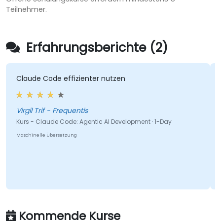
Teilnehmer.
Erfahrungsberichte (2)
Claude Code effizienter nutzen
I
F
e
Virgil Trif - Frequentis
Kurs - Claude Code: Agentic AI Development · 1-Day
A
Maschinelle Übersetzung
K
A
Ma
Kommende Kurse