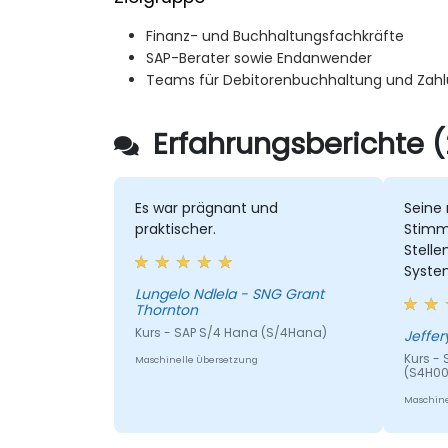
Finanz- und Buchhaltungsfachkräfte
SAP-Berater sowie Endanwender
Teams für Debitorenbuchhaltung und Zah
Erfahrungsberichte (
Es war prägnant und
Seine 
praktischer.
Stimm
Stelle
System
Ruhe…
Lungelo Ndlela - SNG Grant
Thornton
Kurs - SAP S/4 Hana (S/4Hana)
Jeffer
Kurs -
Maschinelle Übersetzung
(S4H00
Maschine