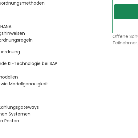
 Zuordnungsmethoden
/4HANA
gshinweisen
Offene Sch
uordnungsregeln
Teilnehmer.
Zuordnung
nde KI-Technologie bei SAP
modellen
wie Modellgenauigkeit
e Zahlungsgateways
ernen Systemen
n Posten