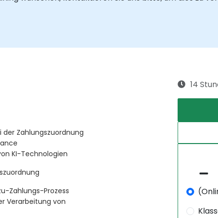
14 Stu
ei der Zahlungszuordnung
inance
von KI-Technologien
gszuordnung
(Onli
zu-Zahlungs-Prozess
r Verarbeitung von
Klas