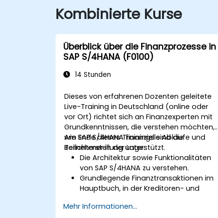
Kombinierte Kurse
Überblick über die Finanzprozesse in
SAP S/4HANA (F0100)
14 Stunden
Dieses von erfahrenen Dozenten geleitete
Live-Training in Deutschland (online oder
vor Ort) richtet sich an Finanzexperten mit
Grundkenntnissen, die verstehen möchten,
wie SAP S/4HANA finanzielle Abläufe und
Am Ende dieses Trainings sind die
Berichterstellung unterstützt.
Teilnehmer in der Lage:
Die Architektur sowie Funktionalitäten
von SAP S/4HANA zu verstehen.
Grundlegende Finanztransaktionen im
Hauptbuch, in der Kreditoren- und
Debitorenbuchhaltung durchzuführen.
Mehr Informationen...
Mit Kostenstellen, Ergebnisbereichen