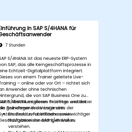
Einführung in SAP S/4HANA für
Geschäftsanwender
7 Stunden
SAP S/4HANA ist das neueste ERP-System
von SAP, das alle Kerngeschäftsprozesse in
eine Echtzeit-Digitalplattform integriert.
Dieses von einem Trainer geleitete Live-
Training – online oder vor Ort – richtet sich
an Anwender ohne technischen
Hintergrund, die von SAP Business One zu
SAP S/4HANA migrieren möchten und dabei
Nach Abschluss dieses Trainings werden
ein grundlegendes Verständnis der
die Teilnehmer in der Lage sein:
Systemstruktur, Funktionen sowie wichtiger
Die Benutzeroberfläche sowie
Geschäftsbereiche erlangen wollen.
Navigation von SAP S/4HANA zu
verstehen.