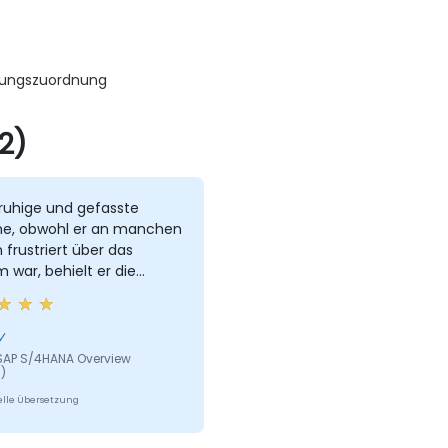
lungszuordnung
2)
ruhige und gefasste
e, obwohl er an manchen
n frustriert über das
 war, behielt er die
y
 SAP S/4HANA Overview
)
lle Übersetzung