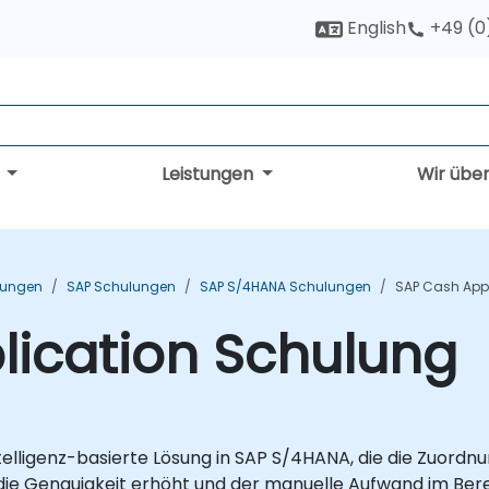
English
+49 (0
g
Leistungen
Wir übe
ulungen
SAP Schulungen
SAP S/4HANA Schulungen
SAP Cash App
lication Schulung
Intelligenz-basierte Lösung in SAP S/4HANA, die die Zuord
die Genauigkeit erhöht und der manuelle Aufwand im Ber