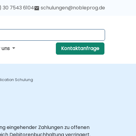
) 30 7543 6104
schulungen@nobleprog.de
r uns
Kontaktanfrage
lication Schulung
nung eingehender Zahlungen zu offenen
eich Debitorenbuchhaltung verringert.