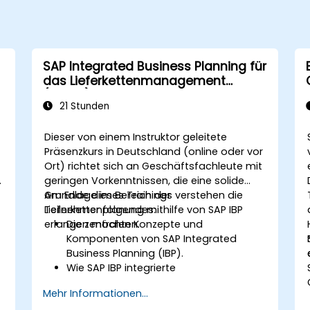
SAP Integrated Business Planning für
das Lieferkettenmanagement
(IBP100)
21 Stunden
Dieser von einem Instruktor geleitete
Präsenzkurs in Deutschland (online oder vor
Ort) richtet sich an Geschäftsfachleute mit
geringen Vorkenntnissen, die eine solide
Grundlage im Bereich der
Am Ende dieses Trainings verstehen die
Lieferkettenplanung mithilfe von SAP IBP
Teilnehmer folgendes:
erlangen möchten.
Die zentralen Konzepte und
Komponenten von SAP Integrated
Business Planning (IBP).
Wie SAP IBP integrierte
Planungsprozesse in der Lieferkette
Mehr Informationen...
unterstützt.