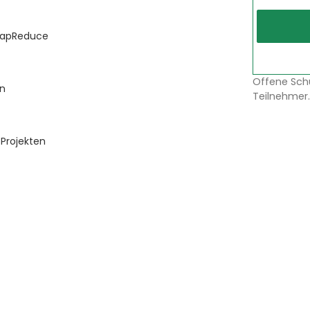
 MapReduce
Offene Sch
en
Teilnehmer.
 Projekten