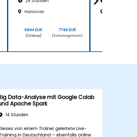
28 Stunden
28 Stunden
Hannover
Stuttgart
6944 EUR
7744 EUR
6944 EUR
(Online)
(Online)
)
(Schulungsraum)
(
Big Data-Analyse mit Google Colab
und Apache Spark
14 Stunden
Dieses von einem Trainer geleitete Live-
Training in Deutschland – ebenfalls online