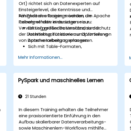
Ort) richtet sich an Datenexperten auf
Einsteigerlevel, die Kenntnisse und
Fähigkeiten erlangen möchten, um Apache
Am Ende des Trainings werden die
Iceberg effektiv einzusetzen – zur
Teilnehmenden in der Lage sein zu:
Verwaltung großer Datensätze, zum Schutz
Ein tiefgreifendes Verständnis der
der Datenintegrität sowie zur Optimierung
Architektur, Funktionen und Vorteile von
von Datenverarbeitungsprozessen.
Apache Iceberg zu erlangen.
Sich mit Table-Formaten,
Partitionierung, Schemaentwicklung
Mehr Informationen...
sowie den Möglichkeiten des Time
Travel vertraut zu machen.
Apache Iceberg in verschiedenen
Umgebungen zu installieren und zu
PySpark und maschinelles Lernen
konfigurieren.
s
Iceberg-Tabellen zu erstellen, zu
verwalten sowie zu bearbeiten.
21 Stunden
Den Prozess der Datenmigration von
anderen Table-Formaten nach Apache
m
In diesem Training erhalten die Teilnehmer
Iceberg zu verstehen.
eine praxisorientierte Einführung in den
Aufbau skalierbarer Datenverarbeitungs-
sowie Maschinenlern-Workflows mithilfe