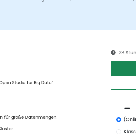
28 Stu
Open Studio for Big Data“
en für große Datenmengen
(Onli
luster
Klas