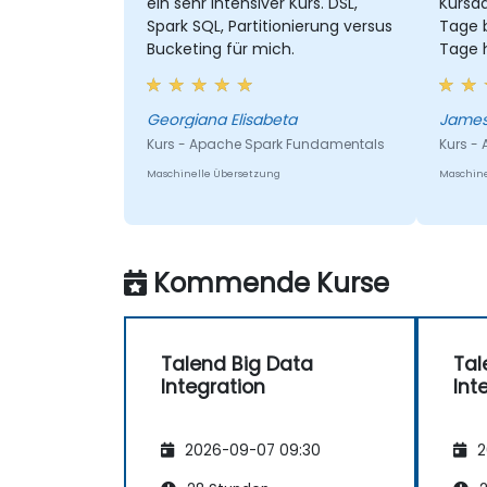
ein sehr intensiver Kurs. DSL,
Kursda
Spark SQL, Partitionierung versus
Tage b
Bucketing für mich.
Tage h
zu klä
mit Ni
Georgiana Elisabeta
Kurs - Apache Spark Fundamentals
Kurs - 
Maschinelle Übersetzung
Maschine
Kommende Kurse
Talend Big Data
Tal
Integration
Int
2026-09-07 09:30
2