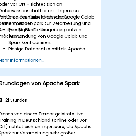
oder vor Ort – richtet sich an
Datenwissenschaftler und Ingenieure
mittleren Kenntnisstands, die Google Colab
Am Ende des Kurses können die
sowie Apache Spark zur Verarbeitung und
Teilnehmenden:
Analyse großer Datenmengen nutzen
Eine Big-Data-Umgebung unter
möchten.
Verwendung von Google Colab und
Spark konfigurieren.
Riesige Datensätze mittels Apache
Spark zügig verarbeiten und
Mehr Informationen...
analysieren.
Große Datenmengen in einer
gemeinsamen Arbeitsumgebung
visualisieren.
Grundlagen von Apache Spark
Apache Spark erfolgreich mit
cloudbasierten Werkzeugen verbinden.
21 Stunden
Dieses von einem Trainer geleitete Live-
Training in Deutschland (online oder vor
Ort) richtet sich an Ingenieure, die Apache
Spark zur Verarbeitung sehr großer