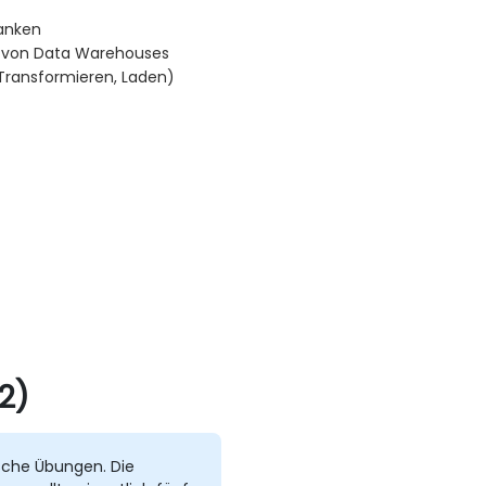
banken
b von Data Warehouses
 Transformieren, Laden)
2)
sche Übungen. Die