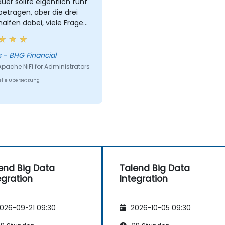
uer sollte eigentlich fünf
etragen, aber die drei
alfen dabei, viele Fragen
ren, die ich bei der Arbeit
Fi bereits hatte.
James - BHG Financial
Apache NiFi for Administrators
lle Übersetzung
end Big Data
Talend Big Data
egration
Integration
026-09-21 09:30
2026-10-05 09:30