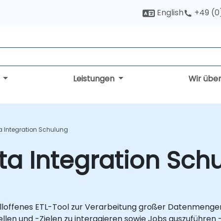
English
+49 (0
g
Leistungen
Wir übe
a Integration Schulung
ta Integration Sch
uelloffenes ETL-Tool zur Verarbeitung großer Datenmenge
uellen und -Zielen zu interagieren sowie Jobs auszuführe