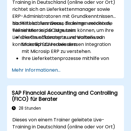
Training in Deutschland (online oder vor Ort)
richtet sich an Lieferkettenmanager sowie
ERP-Administratoren mit Grundkenntnissen
bis Mittelstufenniveau, die lernen möchten,
Nach Abschluss dieses Trainings werden die
wie sie Microsip SCM nutzen können, um ihre
Teilnehmer in der Lage sein:
Lieferkette effizienter zu verwalten und
Die Grundkonzepte und Vorteile von
kontinuierlich zu verbessern.
Microsip SCM sowie dessen Integration
mit Microsip ERP zu verstehen.
Ihre Lieferkettenprozesse mithilfe von
Microsip SCM zu planen, durchzuführen
Mehr Informationen...
und zu steuern.
Die Leistungsfähigkeit ihrer Lieferkette zu
überwachen, auszuwerten sowie
SAP Financial Accounting and Controlling
Verbesserungspotenziale zu erkennen.
(FICO) für Berater
Mit Lieferanten, Kunden und Partnern
effektiv zusammenzuarbeiten und zu
28 Stunden
kommunizieren.
Dieses von einem Trainer geleitete Live-
Training in Deutschland (online oder vor Ort)