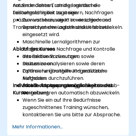
nutzen möchten, um die logistische
Am Ende dieses Trainings werden die
Leistungsfähigkeit zu steigern, Nachfragen
Teilnehmer in der Lage sein:
präziser vorherzusagen sowie Lager- und
Zu verstehen, wie KI in verschiedenen
Transportsysteme automatisiert abzuwickeln.
Bereichen der Logistik und Lieferkette
eingesetzt wird.
Maschinelle Lernalgorithmen zur
Ablauf des Kurses
Prognose von Nachfrage und Kontrolle
des Bestands zu nutzen.
Interaktive Vorlesungen sowie
Routen zu analysieren sowie deren
Diskussionen.
Optimierung mithilfe KI-gestützter
Zahlreiche Übungen und praktische
Methoden durchzuführen.
Aufgaben.
Individuelle Anpassungsmöglichkeiten des
Entscheidungsprozesse in Lagern und
Praktische Anwendung in einer Live-Lab-
Kurses
Verteilzentren automatisch abzuwickeln.
Umgebung.
Wenn Sie ein auf Ihre Bedürfnisse
zugeschnittenes Training wünschen,
kontaktieren Sie uns bitte zur Absprache.
Mehr Informationen...