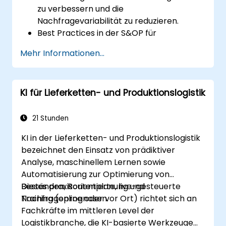
zu verbessern und die
Nachfragevariabilität zu reduzieren.
Best Practices in der S&OP für
verderbliche und nicht verderbliche
Mehr Informationen...
Produkte umzusetzen.
Fortgeschrittene Prognosemethoden und
Datenanalyse für die Nachfrageplanung
KI für Lieferketten- und Produktionslogistik
zu nutzen.
Die interfunktionale Zusammenarbeit
zwischen Vertrieb, Betrieb und
21 Stunden
Versorgungskette zu optimieren.
KI in der Lieferketten- und Produktionslogistik
Digitale Werkzeuge zur besseren S&OP-
bezeichnet den Einsatz von prädiktiver
Entscheidungsfindung zu nutzen.
Analyse, maschinellem Lernen sowie
Automatisierung zur Optimierung von
Beständen, Routenplanung und
Dieses praxisorientierte, live-gesteuerte
Nachfrageprognosen.
Training (online oder vor Ort) richtet sich an
Fachkräfte im mittleren Level der
Logistikbranche, die KI-basierte Werkzeuge