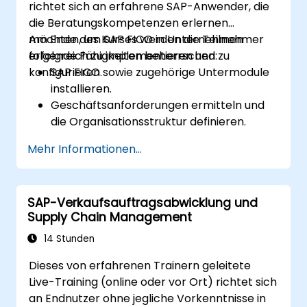
richtet sich an erfahrene SAP-Anwender, die
die Beratungskompetenzen erlernen
möchten, um SAP FICO in Unternehmen
Am Ende des Kurses werden die Teilnehmer
erfolgreich zu implementieren und zu
folgende Fähigkeiten beherrschen:
konfigurieren.
SAP FICO sowie zugehörige Untermodule
installieren.
Geschäftsanforderungen ermitteln und
die Organisationsstruktur definieren.
Die SAP-FI- und CO-Module so
Mehr Informationen...
konfigurieren, dass sie die
Finanztransaktionen des Unternehmens
verwalten können.
SAP-Verkaufsauftragsabwicklung und
Unternehmensprozesse optimieren sowie
Supply Chain Management
Potenziale zur Effizienzsteigerung und
Kostensenkung aufdecken.
14 Stunden
Dieses von erfahrenen Trainern geleitete
Live-Training (online oder vor Ort) richtet sich
an Endnutzer ohne jegliche Vorkenntnisse in