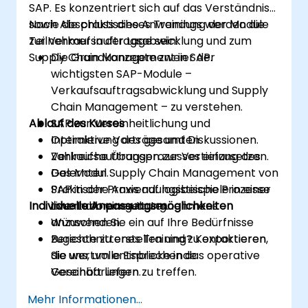
SAP. Es konzentriert sich auf das Verständnis
sowie die praktische Anwendung der Module
Nach Abschluss dieses Trainings werden die
zur Verkaufsauftragsabwicklung und zum
Teilnehmer in der Lage sein:
Supply Chain Management in SAP.
Die Grundkonzepte zweier der
wichtigsten SAP-Module –
Verkaufsauftragsabwicklung und Supply
Chain Management – zu verstehen.
Ablauf des Kurses
SAP zur Vereinheitlichung und
Optimierung des gesamten
Interaktive Vorträge und Diskussionen.
Verkaufsauftragsprozesses einzusetzen.
Zahlreiche Übungen zur Vertiefung des
Das Modul Supply Chain Management von
Gelernten.
SAP in der Praxis auf logistische Prozesse
Praktische Anwendungsbeispiele in einer
Individuelle Anpassungsmöglichkeiten
innerhalb eines Unternehmens
Live-Laborumgebung.
anzuwenden.
Wünschen Sie ein auf Ihre Bedürfnisse
Berichte zu erstellen und zu exportieren,
zugeschnittenes Training? Kontaktieren
die wertvolle Einblicke in das operative
Sie uns, um entsprechende
Geschäft liefern.
Vereinbarungen zu treffen.
Mehr Informationen...