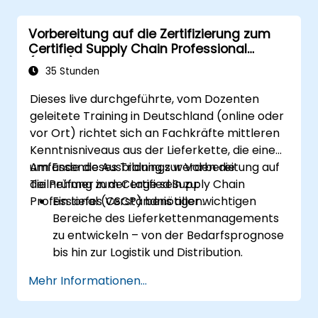
Vorbereitung auf die Zertifizierung zum
Certified Supply Chain Professional
(CSCP)
35 Stunden
Dieses live durchgeführte, vom Dozenten
geleitete Training in Deutschland (online oder
vor Ort) richtet sich an Fachkräfte mittleren
Kenntnisniveaus aus der Lieferkette, die eine
umfassende Ausbildung zur Vorbereitung auf
Am Ende dieses Trainings werden die
die Prüfung zum Certified Supply Chain
Teilnehmer in der Lage sein zu:
Professional (CSCP) benötigen.
Ein tiefes Verständnis aller wichtigen
Bereiche des Lieferkettenmanagements
zu entwickeln – von der Bedarfsprognose
bis hin zur Logistik und Distribution.
Sich mithilfe gezielter Lernmaterialien,
Mehr Informationen...
Übungstests und Wiederholungskursen
auf die Prüfung zum Certified Supply