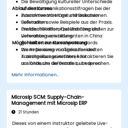
Die Bewältigung kultureller Unterschiede
Ablauf des Kurses
sowie Kommunikationsstilfragen bei der
Zusammenarbeit mit chinesischen
Interaktive Vorträge und Diskussionen.
Lieferanten.
Fallstudien sowie Beispiele aus der Praxis.
Die Identifikation, Qualifizierung und
Praktische Hilfsmittel und Checklisten zur
Verwaltung von Lieferanten in China
Lieferantenverwaltung.
Möglichkeiten zur Kursanpassung
gemäß internationalen Standards.
Die Anpassung von Einkaufs- und
Wenn Sie einen maßgeschneiderten
Ausschreibungsverfahren für
Trainingskurs wünschen, kontaktieren Sie
ausländische Lieferanten, um deren
uns bitte, um die Details zu besprechen.
Beteiligung sowie Erfolgsquoten zu
Mehr Informationen...
erhöhen.
Microsip SCM: Supply-Chain-
Management mit Microsip ERP
21 Stunden
Dieses von einem Instruktor geleitete Live-