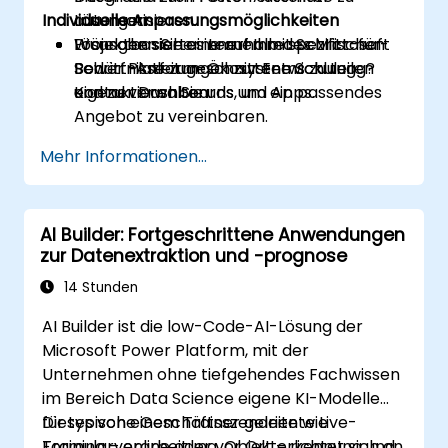
Individuelle Anpassungsmöglichkeiten
automatisieren.
Lösungen.
Lösungen sicher innerhalb des Microsoft
Projektbasiertes Lernen mit Schritt-für-
Wünschen Sie eine auf Ihre spezifischen
Power Platform-Ökosystems zu teilen
Schritt-Anleitungen zur Entwicklung
Bedürfnisse zugeschnittene Schulung?
und zu verwalten.
eigener Dashboards und Apps.
Kontaktieren Sie uns, um ein passendes
Angebot zu vereinbaren.
Mehr Informationen...
AI Builder: Fortgeschrittene Anwendungen
zur Datenextraktion und -prognose
14 Stunden
AI Builder ist die low-Code-AI-Lösung der
Microsoft Power Platform, mit der
Unternehmen ohne tiefgehendes Fachwissen
im Bereich Data Science eigene KI-Modelle
für typische Geschäftsszenarien wie
Dieses von einem Trainer geleitete Live-
Formularverarbeitung, Objekterkennung und
Training – online oder vor Ort – richtet sich an