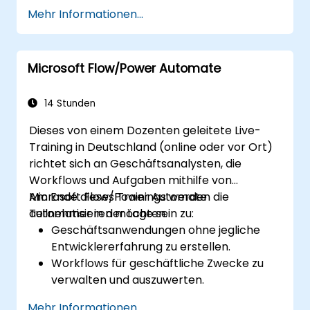
Komplexe Prozesse durch Power
Mehr Informationen...
Automate zu automatisieren.
Intelligente Chatbots mittels Power
Virtual Agents zu gestalten und
Microsoft Flow/Power Automate
einzusetzen.
Workflows innerhalb der gesamten
Power Platform zu integrieren sowie zu
14 Stunden
optimieren.
Dieses von einem Dozenten geleitete Live-
Training in Deutschland (online oder vor Ort)
richtet sich an Geschäftsanalysten, die
Workflows und Aufgaben mithilfe von
Microsoft Flow/Power Automate
Am Ende dieses Trainings werden die
automatisieren möchten.
Teilnehmer in der Lage sein zu:
Geschäftsanwendungen ohne jegliche
Entwicklererfahrung zu erstellen.
Workflows für geschäftliche Zwecke zu
verwalten und auszuwerten.
Workflows zu erzeugen, Trigger
Mehr Informationen...