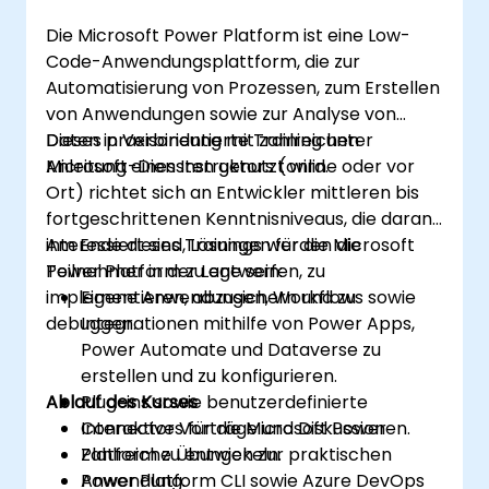
Die Microsoft Power Platform ist eine Low-
Code-Anwendungsplattform, die zur
Automatisierung von Prozessen, zum Erstellen
von Anwendungen sowie zur Analyse von
Daten in Verbindung mit zahlreichen
Dieses praxisorientierte Training unter
Microsoft-Diensten genutzt wird.
Anleitung eines Instruktors (online oder vor
Ort) richtet sich an Entwickler mittleren bis
fortgeschrittenen Kenntnisniveaus, die daran
interessiert sind, Lösungen für die Microsoft
Am Ende dieses Trainings werden die
Power Platform zu entwerfen, zu
Teilnehmer in der Lage sein:
implementieren, abzusichern und zu
Eigene Anwendungen, Workflows sowie
debuggen.
Integrationen mithilfe von Power Apps,
Power Automate und Dataverse zu
erstellen und zu konfigurieren.
Ablauf des Kurses
Plug-ins sowie benutzerdefinierte
Connectors für die Microsoft Power
Interaktive Vorträge und Diskussionen.
Platform zu entwickeln.
Zahlreiche Übungen zur praktischen
Power Platform CLI sowie Azure DevOps
Anwendung.