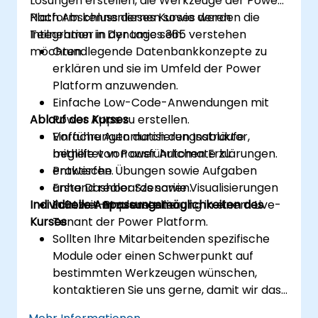
Lösungen erstellen, die Werkzeuge der Power
Platform kennenlernen sowie deren
Nach Abschluss dieses Kurses werden die
Integration in Dynamics 365 verstehen
Teilnehmer in der Lage sein:
möchten.
Grundlegende Datenbankkonzepte zu
erklären und sie im Umfeld der Power
Platform anzuwenden.
Einfache Low-Code-Anwendungen mit
Ablauf des Kurses
Power Apps zu erstellen.
Einfache Automatisierungsabläufe
Vorführungen durch den Instruktor,
mithilfe von Power Automate zu
begleitet von ausführlichen Erklärungen.
entwerfen.
Praktische Übungen sowie Aufgaben
Erste Dashboards sowie Visualisierungen
anhand realer Szenarien.
Individuelle Anpassungsmöglichkeiten des
in Power BI zu erstellen.
Echtzeit-Implementierung in einem Live-
Kurses
Tenant der Power Platform.
Sollten Ihre Mitarbeitenden spezifische
Module oder einen Schwerpunkt auf
bestimmten Werkzeugen wünschen,
kontaktieren Sie uns gerne, damit wir das
Training entsprechend anpassen können.