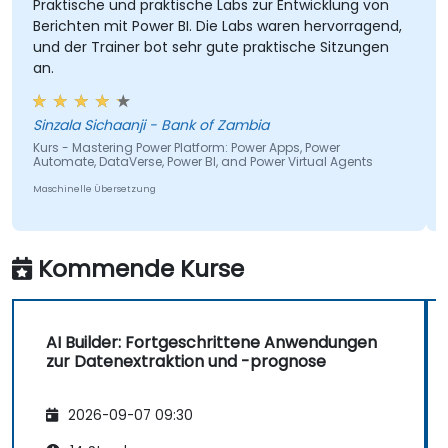
erklären, wie sie Bots (innerhalb von Microsoft
Praktische und praktische Labs zur Entwicklung von
Berichten mit Power BI. Die Labs waren hervorragend,
Teams) aktivieren können; diese zeigen dann
und der Trainer bot sehr gute praktische Sitzungen
den Nutzern den Standort der Dokumente auf
an.
verschiedenen SharePoint-Seiten an – etwa
Darlehensunterlagen, Budgets oder Verträge.
Insbesondere in Personalabteilungen und IT-
Sinzala Sichaanji - Bank of Zambia
Abteilungen sehe ich ein enormes Potenzial
Kurs - Mastering Power Platform: Power Apps, Power
Automate, DataVerse, Power BI, and Power Virtual Agents
für solche Bots bei der Beantwortung häufig
Maschinelle Übersetzung
gestellter Fragen. Danach demonstriere ich,
wie man in Power Automate einfache
Workflows einrichtet, um Anhänge von
Kommende Kurse
bestimmten Absendern zu speichern – im
Kursbeispiel bezieht sich dies auf
Inspektionsberichte der Bank. Zudem zeige
ich weitere einfache Flows, die Daten aus
AI Builder: Fortgeschrittene Anwendungen
zur Datenextraktion und -prognose
Microsoft Forms in SharePoint ablegen sowie
vollständig automatisierte Abläufe mittels des
Genehmigungsmoduls in Microsoft Teams
2026-09-07 09:30
entstehen lassen. Sobald App, Bot und Flow