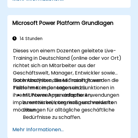
festzulegen, Aktionen hinzuzufügen sowie
Bedingungen zu definieren.
Microsoft Power Platform Grundlagen
14 Stunden
Dieses von einem Dozenten geleitete Live-
Training in Deutschland (online oder vor Ort)
richtet sich an Mitarbeiter aus der
Geschäftswelt, Manager, Entwickler sowie
Datenanalysten, die Microsoft Power
Nach Abschluss dieses Trainings werden die
Platform Komponenten und Funktionen in
Teilnehmer in der Lage sein zu:
ihrem Unternehmen adaptieren,
Mit Power Apps einfache Anwendungen
implementieren, integrieren und verwalten
zu entwickeln, um maßgeschneiderte
möchten.
Lösungen für alltägliche geschäftliche
Bedürfnisse zu schaffen.
Workflow-Prozesse mithilfe von Power
Mehr Informationen...
Automate (früher Microsoft Flow) zu