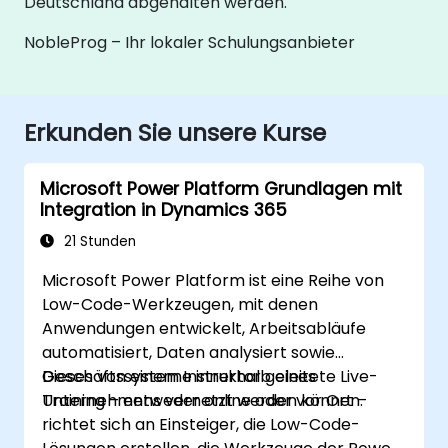
Deutschland abgehalten werden.
NobleProg – Ihr lokaler Schulungsanbieter
Erkunden Sie unsere Kurse
Microsoft Power Platform Grundlagen mit
Integration in Dynamics 365
21 Stunden
Microsoft Power Platform ist eine Reihe von
Low-Code-Werkzeugen, mit denen
Anwendungen entwickelt, Arbeitsabläufe
automatisiert, Daten analysiert sowie
Geschäftssysteme innerhalb eines
Dieses von einem Instruktor geleitete Live-
Unternehmens vernetzt werden können.
Training – entweder online oder vor Ort –
richtet sich an Einsteiger, die Low-Code-