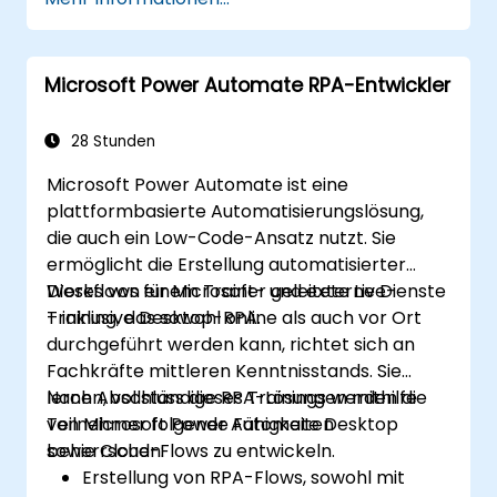
datengestützte
Optimierungsmöglichkeiten
veranschaulichen.
Microsoft Power Automate RPA-Entwickler
28 Stunden
Microsoft Power Automate ist eine
plattformbasierte Automatisierungslösung,
die auch ein Low-Code-Ansatz nutzt. Sie
ermöglicht die Erstellung automatisierter
Workflows für Microsoft- und externe Dienste
Dieses von einem Trainer geleitete Live-
– inklusive Desktop-RPA.
Training, das sowohl online als auch vor Ort
durchgeführt werden kann, richtet sich an
Fachkräfte mittleren Kenntnisstands. Sie
lernen, vollständige RPA-Lösungen mithilfe
Nach Abschluss dieses Trainings werden die
von Microsoft Power Automate Desktop
Teilnehmer folgende Fähigkeiten
sowie Cloud-Flows zu entwickeln.
beherrschen:
Erstellung von RPA-Flows, sowohl mit