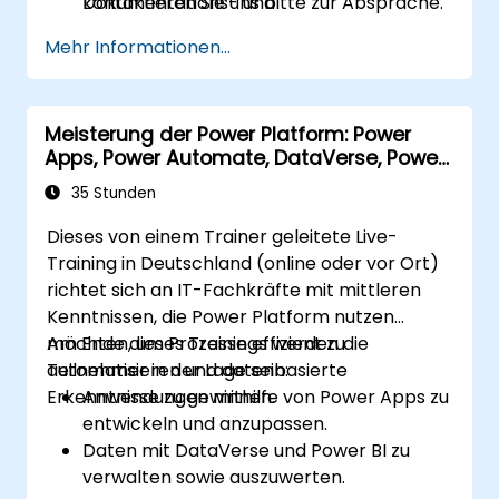
Dokumentations- und
kontaktieren Sie uns bitte zur Absprache.
Skalierbarkeitsmaßnahmen zur
Mehr Informationen...
nachhaltigen Implementierung der
Lösungen.
Meisterung der Power Platform: Power
Apps, Power Automate, DataVerse, Power
BI und Power Virtual Agents
35 Stunden
Dieses von einem Trainer geleitete Live-
Training in Deutschland (online oder vor Ort)
richtet sich an IT-Fachkräfte mit mittleren
Kenntnissen, die Power Platform nutzen
möchten, um Prozesse effizient zu
Am Ende dieses Trainings werden die
automatisieren und datenbasierte
Teilnehmer in der Lage sein:
Erkenntnisse zu gewinnen.
Anwendungen mithilfe von Power Apps zu
entwickeln und anzupassen.
Daten mit DataVerse und Power BI zu
verwalten sowie auszuwerten.