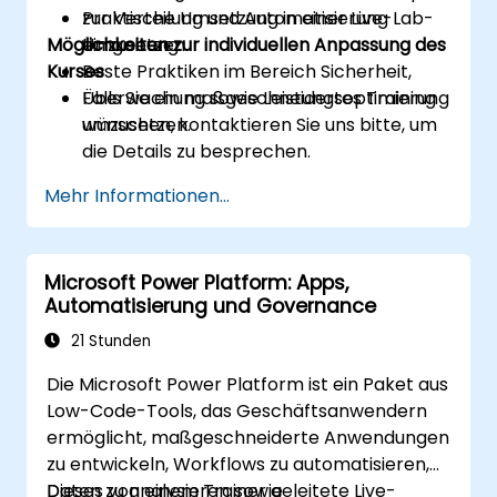
zur Verteilung und Automatisierung
Praktische Umsetzung in einer Live-Lab-
Möglichkeiten zur individuellen Anpassung des
einzusetzen.
Umgebung.
Kurses
Beste Praktiken im Bereich Sicherheit,
Überwachung sowie Leistungsoptimierung
Falls Sie ein maßgeschneidertes Training
umzusetzen.
wünschen, kontaktieren Sie uns bitte, um
die Details zu besprechen.
Mehr Informationen...
Microsoft Power Platform: Apps,
Automatisierung und Governance
21 Stunden
Die Microsoft Power Platform ist ein Paket aus
Low-Code-Tools, das Geschäftsanwendern
ermöglicht, maßgeschneiderte Anwendungen
zu entwickeln, Workflows zu automatisieren,
Daten zu analysieren sowie
Dieses von einem Trainer geleitete Live-