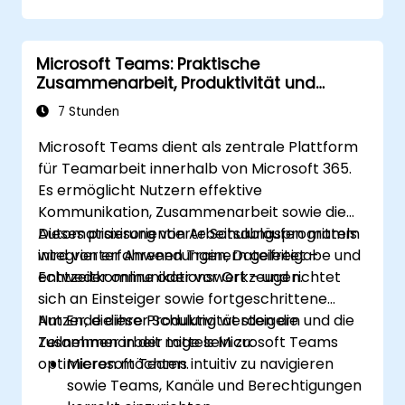
Microsoft Teams: Praktische
Zusammenarbeit, Produktivität und
Automatisierung
7 Stunden
Microsoft Teams dient als zentrale Plattform
für Teamarbeit innerhalb von Microsoft 365.
Es ermöglicht Nutzern effektive
Kommunikation, Zusammenarbeit sowie die
Automatisierung von Arbeitsabläufen mittels
Dieses praxisorientierte Schulungsprogramm
integrierter Anwendungen, Dateifreigabe und
wird von erfahrenen Trainern geleitet –
Echtzeitkommunikationswerkzeugen.
entweder online oder vor Ort – und richtet
sich an Einsteiger sowie fortgeschrittene
Nutzer, die ihre Produktivität steigern und die
Am Ende dieser Schulung werden die
Zusammenarbeit mittels Microsoft Teams
Teilnehmer in der Lage sein zu:
optimieren möchten.
Microsoft Teams intuitiv zu navigieren
sowie Teams, Kanäle und Berechtigungen