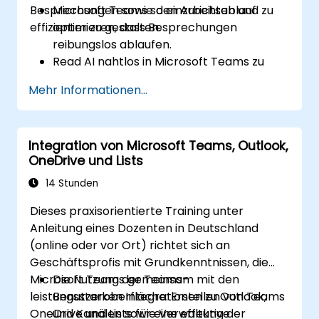
Besprechungen sowie den Arbeitsablauf
Microsoft Teams so einzurichten und zu
effizienter zu gestalten.
optimieren, dass Besprechungen
reibungslos ablaufen.
Read AI nahtlos in Microsoft Teams zu
integrieren und individuell anzupassen.
Mehr Informationen...
KI-gestützte Funktionen wie
Zusammenfassungen, Transkripte sowie
Analysen zur Teilnehmeraktivität zu
Integration von Microsoft Teams, Outlook,
nutzen.
OneDrive und Lists
Die Zusammenarbeit,
Aufgabenverfolgung sowie
14 Stunden
Nachbereitung nach Besprechungen
Dieses praxisorientierte Training unter
effektiver gestalten.
Anleitung eines Dozenten in Deutschland
Fortgeschrittene Strategien und
(online oder vor Ort) richtet sich an
Anwendungsfälle anzuwenden, um die
Geschäftsprofis mit Grundkenntnissen, die
langfristige Produktivität zu sichern.
Microsoft Teams gemeinsam mit den
Die Nutzung der Teams-
leistungsstarken Integrationen zu Outlook,
Benutzeroberfläche: Erstellen von Teams
OneDrive und Lists für eine effektive
und Kanälen sowie Verwaltung der