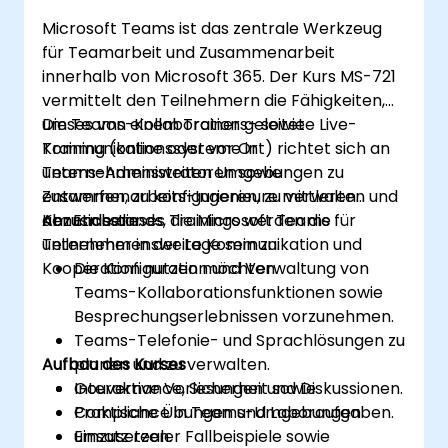
Microsoft Teams ist das zentrale Werkzeug
für Teamarbeit und Zusammenarbeit
innerhalb von Microsoft 365. Der Kurs MS-721
vermittelt den Teilnehmern die Fähigkeiten,
um Teams-Kollaborations- sowie
Dieses von einem Trainer geleitete Live-
Kommunikationssysteme in
Training (online oder vor Ort) richtet sich an
unternehmensweiten Umgebungen zu
Teams-Administratoren sowie
entwerfen, zu konfigurieren, zu verwalten und
Zusammenarbeits-Ingenieure mittleren
abzusichern.
Kenntnisstands, die Microsoft Teams für
Am Ende dieses Trainings werden die
unternehmensweite Kommunikation und
Teilnehmer in der Lage sein zu:
Kooperation nutzen möchten.
Die Konfiguration und Verwaltung von
Teams-Kollaborationsfunktionen sowie
Besprechungserlebnissen vorzunehmen.
Teams-Telefonie- und Sprachlösungen zu
Aufbau des Kurses
planen und zu verwalten.
Gouvernance, Sicherheit sowie
Interaktive Vorlesungen und Diskussionen.
Compliance in Teams-Umgebungen
Praktische Übungen und Laboraufgaben.
umzusetzen.
Einsatz realer Fallbeispiele sowie