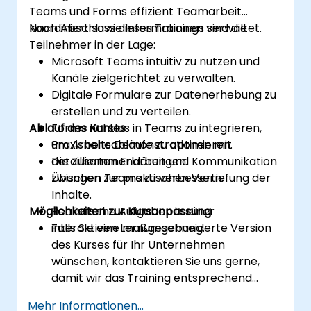
Teams und Forms effizient Teamarbeit
koordiniert sowie Informationen verwaltet.
Nach Abschluss dieses Trainings sind die
Teilnehmer in der Lage:
Microsoft Teams intuitiv zu nutzen und
Kanäle zielgerichtet zu verwalten.
Digitale Formulare zur Datenerhebung zu
erstellen und zu verteilen.
Ablauf des Kurses
Forms nahtlos in Teams zu integrieren,
um Arbeitsabläufe zu optimieren.
Praxisnahe Demonstrationen mit
Die Zusammenarbeit und Kommunikation
detaillierten Erklärungen.
zwischen Teams zu verbessern.
Übungen zur praktischen Vertiefung der
Inhalte.
Möglichkeiten zur Kursanpassung
Realistische Aufgaben in einer
interaktiven Lernumgebung.
Falls Sie eine maßgeschneiderte Version
des Kurses für Ihr Unternehmen
wünschen, kontaktieren Sie uns gerne,
damit wir das Training entsprechend
anpassen können.
Mehr Informationen...