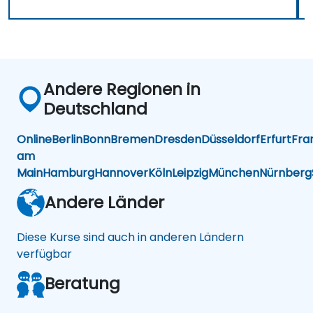
Andere Regionen in
Deutschland
Online
Berlin
Bonn
Bremen
Dresden
Düsseldorf
Erfurt
Fra
am
Main
Hamburg
Hannover
Köln
Leipzig
München
Nürnberg
Andere Länder
Diese Kurse sind auch in anderen Ländern
verfügbar
Beratung