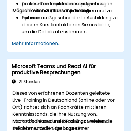
Teams-Kommunikationssysteme zu
praktischer Implementierungsübungen.
Möglichkeiten zur Kursanpassung
überwachen, Fehler zu beheben und zu
optimieren.
Für eine maßgeschneiderte Ausbildung zu
diesem Kurs kontaktieren Sie uns bitte,
um die Details abzustimmen.
Mehr Informationen...
Microsoft Teams und Read AI für
produktive Besprechungen
21 Stunden
Dieses von erfahrenen Dozenten geleitete
Live-Training in Deutschland (online oder vor
Ort) richtet sich an Fachkräfte mittleren
Kenntnisstands, die ihre Nutzung von
Microsoft Teams und Read AI optimieren
Nach Abschluss dieses Trainings werden die
möchten, um die Ergebnisse ihrer
Teilnehmenden in der Lage sein: