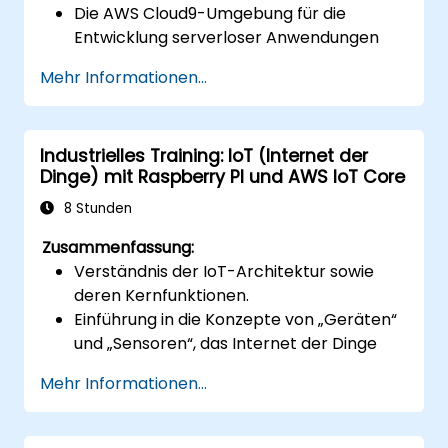
Die AWS Cloud9-Umgebung für die
Entwicklung serverloser Anwendungen
einzurichten.
Mehr Informationen...
Serverlose Anwendungen mit AWS
Lambda zu entwickeln, zu testen und
bereitzustellen.
Industrielles Training: IoT (Internet der
AWS Lambda mit anderen AWS-Diensten
Dinge) mit Raspberry PI und AWS IoT Core
wie API Gateway und S3 zu verknüpfen.
Serverlose Anwendungen hinsichtlich
8 Stunden
Leistung und Kosteneffizienz zu
Zusammenfassung:
optimieren.
Verständnis der IoT-Architektur sowie
deren Kernfunktionen.
Einführung in die Konzepte von „Geräten“
und „Sensoren“, das Internet der Dinge
sowie die Zuordnung geschäftlicher
Mehr Informationen...
Anforderungen zu geeigneten IoT-
Lösungen.
Umfassende Übersicht über die