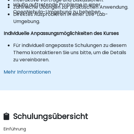
Häufig auftretende Probleme in einer
Zahlreiche Übungen zur praktischen Anwendung.
OpenNebula-Umgebung zu beheben.
Direktes Ausprobieren in einer Live-Lab-
Umgebung.
Individuelle Anpassungsmöglichkeiten des Kurses
Für individuell angepasste Schulungen zu diesem
Thema kontaktieren Sie uns bitte, um die Details
zu vereinbaren.
Mehr Informationen
Schulungsübersicht
Einführung