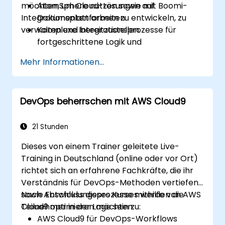
möchten, um Cloud-Lösungen auf
AtomSphere nutzen sowie mit Boomi-
Integrationsplattformen zu entwickeln, zu
Dokumenten arbeiten.
verwalten und bereitzustellen.
Komplexe Integrationsprozesse für
fortgeschrittene Logik und
Datenverarbeitung erstellen und
Mehr Informationen...
gestalten.
Integrationsprozesse verwalten,
Protokolle analysieren sowie Berichte
DevOps beherrschen mit AWS Cloud9
generieren.
Fehler erkennen und angemessen
bearbeiten.
21 Stunden
Beste Praktiken und Techniken für die
Dieses von einem Trainer geleitete Live-
Integration mithilfe von Boomi anwenden.
Training in Deutschland (online oder vor Ort)
richtet sich an erfahrene Fachkräfte, die ihr
Verständnis für DevOps-Methoden vertiefen
sowie Entwicklungsprozesse mithilfe von AWS
Nach Abschluss dieses Kurses werden die
Cloud9 optimieren möchten.
Teilnehmer in der Lage sein zu:
AWS Cloud9 für DevOps-Workflows