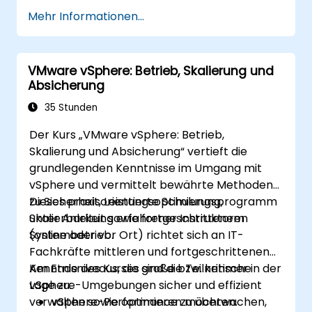
Mehr Informationen...
VMware vSphere: Betrieb, Skalierung und
Absicherung
35 Stunden
Der Kurs „VMware vSphere: Betrieb,
Skalierung und Absicherung“ vertieft die
grundlegenden Kenntnisse im Umgang mit
vSphere und vermittelt bewährte Methoden
zu Sicherheit, Leistungsoptimierung,
Dieses praxisorientierte Schulungsprogramm
Skalierbarkeit sowie fortgeschrittenem
unter Anleitung erfahrener Instruktoren
Systembetrieb.
(online oder vor Ort) richtet sich an IT-
Fachkräfte mittleren und fortgeschrittenen
Kenntnisniveaus, die große bzw. kritische
Am Ende des Kurses sind die Teilnehmer in der
vSphere-Umgebungen sicher und effizient
Lage zu:
verwalten sowie optimieren möchten.
vSphere-Performance zu überwachen,