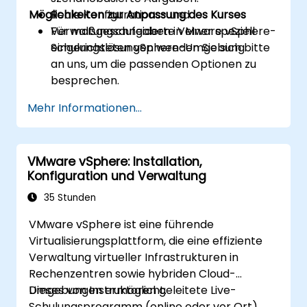
Möglichkeiten zur Anpassung des Kurses
Reale Konfigurations- und
Verwaltungsaufgaben in einer speziell
Für maßgeschneiderte VMware vSphere-
eingerichteten vSphere-Umgebung.
Schulungslösungen wenden Sie sich bitte
an uns, um die passenden Optionen zu
besprechen.
Mehr Informationen...
VMware vSphere: Installation,
Konfiguration und Verwaltung
35 Stunden
VMware vSphere ist eine führende
Virtualisierungsplattform, die eine effiziente
Verwaltung virtueller Infrastrukturen in
Rechenzentren sowie hybriden Cloud-
Umgebungen ermöglicht.
Dieses von Instruktoren geleitete Live-
Schulungsprogramm (online oder vor Ort)