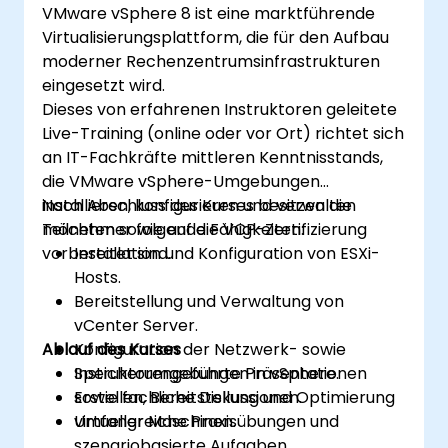
VMware vSphere 8 ist eine marktführende
Umgebungen sicherzustellen.
Virtualisierungsplattform, die für den Aufbau
Aufgaben unter vSphere zu
moderner Rechenzentrumsinfrastrukturen
automatisieren sowie den Lebenszyklus
eingesetzt wird.
und die Updates zu verwalten.
Dieses von erfahrenen Instruktoren geleitete
Häufige Probleme zu beheben und
Live-Training (online oder vor Ort) richtet sich
bewährte Verfahren anzuwenden.
an IT-Fachkräfte mittleren Kenntnisstands,
die VMware vSphere-Umgebungen
installieren, konfigurieren und verwalten
Nach Abschluss des Kurses besitzen die
möchten sowie auf die VCP-Zertifizierung
Teilnehmer folgende Fähigkeiten:
vorbereitet sind.
Installation und Konfiguration von ESXi-
Hosts.
Bereitstellung und Verwaltung von
vCenter Server.
Ablauf des Kurses
Konfiguration der Netzwerk- sowie
Speicherumgebungen in vSphere.
Instruktorengeführte Präsentationen
Erstellen, Bereitstellung und Optimierung
sowie fachliche Diskussionen.
virtueller Maschinen.
Umfangreiche Praxisübungen und
szenariobasierte Aufgaben.