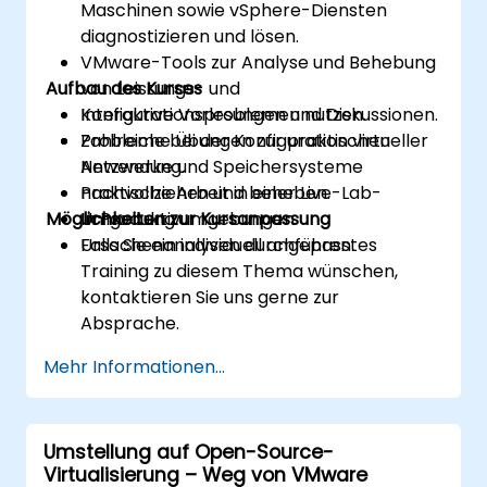
Maschinen sowie vSphere-Diensten
diagnostizieren und lösen.
VMware-Tools zur Analyse und Behebung
Aufbau des Kurses
von Leistungs- und
Konfigurationsproblemen nutzen.
Interaktive Vorlesungen und Diskussionen.
Probleme bei der Konfiguration virtueller
Zahlreiche Übungen zur praktischen
Netzwerke und Speichersysteme
Anwendung.
nachvollziehen und beheben.
Praktische Arbeit in einer Live-Lab-
Möglichkeiten zur Kursanpassung
In Produktivumgebungen
Umgebung.
Ursachenanalysen durchführen.
Falls Sie ein individuell angepasstes
Training zu diesem Thema wünschen,
kontaktieren Sie uns gerne zur
Absprache.
Mehr Informationen...
Umstellung auf Open-Source-
Virtualisierung – Weg von VMware