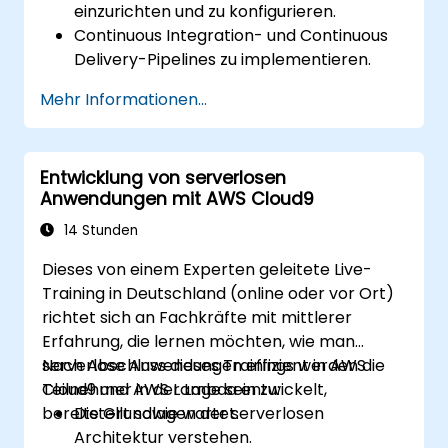
einzurichten und zu konfigurieren.
Continuous Integration- und Continuous
Delivery-Pipelines zu implementieren.
Test-, Überwachungs- sowie
Mehr Informationen...
Bereitstellungsprozesse mit AWS Cloud9
zu automatisieren.
AWS-Dienste wie Lambda, EC2 und S3 in
Entwicklung von serverlosen
DevOps-Workflows zu integrieren.
Anwendungen mit AWS Cloud9
Versionsverwaltungssysteme wie GitHub
oder GitLab in AWS Cloud9 zu nutzen.
14 Stunden
Dieses von einem Experten geleitete Live-
Training in Deutschland (online oder vor Ort)
richtet sich an Fachkräfte mit mittlerer
Erfahrung, die lernen möchten, wie man
serverlose Anwendungen effizient in AWS
Nach Abschluss dieses Trainings werden die
Cloud9 und AWS Lambda entwickelt,
Teilnehmer in der Lage sein zu:
bereitstellt sowie wartet.
Die Grundlagen der serverlosen
Architektur verstehen.