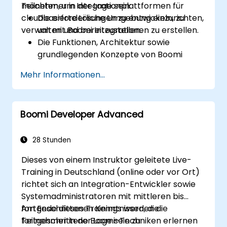
möchten, um Integrationplattformen für
Teilnehmer in der Lage sein:
cloudbasierte Lösungen zu entwickeln, zu
Die erforderliche Umgebung einzurichten,
verwalten und bereitzustellen.
um mit Boomi Integrationen zu erstellen.
Die Funktionen, Architektur sowie
grundlegenden Konzepte von Boomi
AtomSphere zu verstehen.
Mehr Informationen...
Zu lernen, wie man Integrationsprozesse
mithilfe von Boomi konzipiert, erstellt und
implementiert.
Boomi Developer Advanced
Das Dashboard sowie die
Berichtsfunktionen von Boomi zur
Überwachung von Anwendungen
28 Stunden
einzusetzen.
Dieses von einem Instruktor geleitete Live-
Konfigurationen und Bereitstellungen für
Training in Deutschland (online oder vor Ort)
Atom, Molecule sowie Atom Cloud zu
richtet sich an Integration-Entwickler sowie
verwalten.
Systemadministratoren mit mittleren bis
Webdienste sowie API-Integrationen und
fortgeschrittenen Kenntnissen, die
Am Ende dieses Trainings werden die
-Verwaltung mit Boomi zu ermöglichen.
fortgeschrittene Boomi-Techniken erlernen
Teilnehmer in der Lage sein zu: