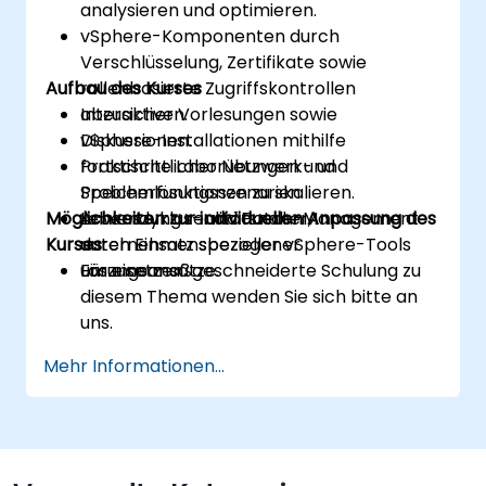
analysieren und optimieren.
vSphere-Komponenten durch
Verschlüsselung, Zertifikate sowie
Aufbau des Kurses
rollenbasierte Zugriffskontrollen
abzusichern.
Interaktive Vorlesungen sowie
vSphere-Installationen mithilfe
Diskussionen.
fortschrittlicher Netzwerk- und
Praktische Laborübungen und
Speicherfunktionen zu skalieren.
Problemlösungsszenarien.
Möglichkeiten zur individuellen Anpassung des
Lebenszyklus- und Patch-Management
Anwendung realitätsnaher,
Kurses
durch Einsatz spezieller vSphere-Tools
unternehmensbezogener
umzusetzen.
Lösungsansätze.
Für eine maßgeschneiderte Schulung zu
diesem Thema wenden Sie sich bitte an
uns.
Mehr Informationen...