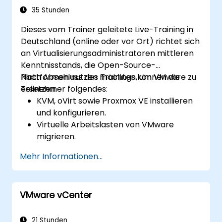
35 Stunden
Dieses vom Trainer geleitete Live-Training in
Deutschland (online oder vor Ort) richtet sich
an Virtualisierungsadministratoren mittleren
Kenntnisstands, die Open-Source-
Plattformen nutzen möchten, um VMware zu
Nach Abschluss des Trainings können die
ersetzen.
Teilnehmer folgendes:
KVM, oVirt sowie Proxmox VE installieren
und konfigurieren.
Virtuelle Arbeitslasten von VMware
migrieren.
Hochverfügbarkeit sowie
Mehr Informationen...
Notfallwiederherstellung umsetzen.
Die Leistung in Open-Source-
Virtualisierungsumgebungen optimieren.
VMware vCenter
21 Stunden