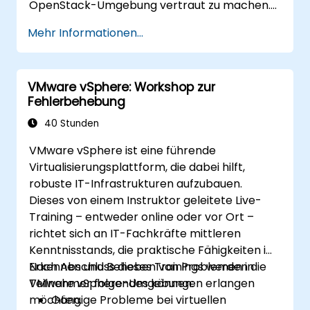
OpenStack-Umgebung vertraut zu machen.
Datenkommunikation.
Nach einer kurzen Einführung in das Cloud-
Mehr Informationen...
Praktische Übungen: Entwicklung einer
Computing erhalten Sie eine eigene
intelligenten Anwendung unter
OpenStack-Instanz und führen anschließend
Verwendung von Raspberry PI und AWS
praktische administrative Aufgaben durch.
IoT Core.
VMware vSphere: Workshop zur
Der Kurs behandelt sämtliche grundlegenden
Visualisierung der Sensordaten sowie
Fehlerbehebung
Komponenten von OpenStack – beginnend
Kommunikation über Weboberflächen.
bei der allgemeinen Architektur bis hin zur
40 Stunden
Verwaltung der Cloud. Etwa 75 % des Kurses
VMware vSphere ist eine führende
bestehen aus praktischen Übungen in einer
Virtualisierungsplattform, die dabei hilft,
echten OpenStack-Umgebung.
robuste IT-Infrastrukturen aufzubauen.
Dieses von einem Instruktor geleitete Live-
Training – entweder online oder vor Ort –
richtet sich an IT-Fachkräfte mittleren
Kenntnisstands, die praktische Fähigkeiten im
Erkennen und Beheben von Problemen in
Nach Abschluss dieses Trainings werden die
VMware vSphere-Umgebungen erlangen
Teilnehmer folgendes können:
möchten.
Gängige Probleme bei virtuellen