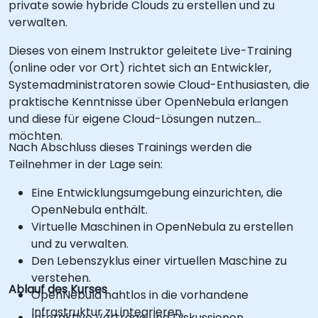
private sowie hybride Clouds zu erstellen und zu
verwalten.
Dieses von einem Instruktor geleitete Live-Training
(online oder vor Ort) richtet sich an Entwickler,
Systemadministratoren sowie Cloud-Enthusiasten, die
praktische Kenntnisse über OpenNebula erlangen
und diese für eigene Cloud-Lösungen nutzen
möchten.
Nach Abschluss dieses Trainings werden die
Teilnehmer in der Lage sein:
Eine Entwicklungsumgebung einzurichten, die
OpenNebula enthält.
Virtuelle Maschinen in OpenNebula zu erstellen
und zu verwalten.
Den Lebenszyklus einer virtuellen Maschine zu
verstehen.
Ablauf des Kurses
OpenNebula nahtlos in die vorhandene
Infrastruktur zu integrieren.
Interaktive Vorträge und Diskussionen.