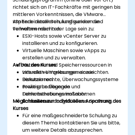
richtet sich an IT-Fachkräfte mit geringen bis
mittleren Vorkenntnissen, die VMware
vSphere installieren, konfigurieren und
Am Ende dieser Schulung werden die
verwalten möchten.
Teilnehmenden in der Lage sein zu:
ESXi-Hosts sowie vCenter Server zu
installieren und zu konfigurieren.
Virtuelle Maschinen sowie vApps zu
erstellen und zu verwalten.
Aufbau des Kurses
Netzwerk- und Speicherressourcen in
virtuellen Umgebungen einzurichten.
Interaktive Vorlesungen sowie
Benutzerrechte, Überwachungssysteme
Diskussionen.
sowie grundlegende
Praktische Übungen und
Fehlerbehebungsmaßnahmen
Demonstrationen im Labor.
Möglichkeiten zur individuellen Anpassung des
umzusetzen.
Echte Anwendungsfälle aus der Praxis.
Kurses
Für eine maßgeschneiderte Schulung zu
diesem Thema kontaktieren Sie uns bitte,
um weitere Details abzusprechen.