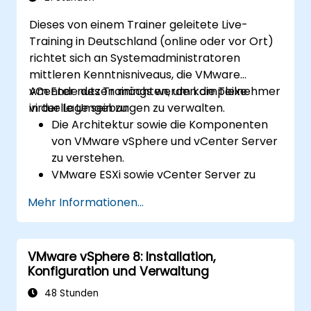
Dieses von einem Trainer geleitete Live-
Training in Deutschland (online oder vor Ort)
richtet sich an Systemadministratoren
mittleren Kenntnisniveaus, die VMware
vCenter nutzen möchten, um komplexe
Am Ende des Trainings werden die Teilnehmer
virtuelle Umgebungen zu verwalten.
in der Lage sein zu:
Die Architektur sowie die Komponenten
von VMware vSphere und vCenter Server
zu verstehen.
VMware ESXi sowie vCenter Server zu
installieren, zu konfigurieren und zu
Mehr Informationen...
verwalten.
Fortgeschrittene Netzwerk- und
Speicherkonfigurationen umzusetzen.
VMware vSphere 8: Installation,
Virtuelle Maschinen zu erstellen, zu
Konfiguration und Verwaltung
verwalten und zu migrieren.
Eine hohe Verfügbarkeit sowie effektive
48 Stunden
Notfallwiederherstellung in virtualisierten