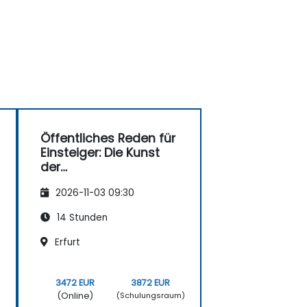
Öffentliches Reden für
Einsteiger: Die Kunst
der
Selbstausdrucksfähigk
2026-11-03 09:30
eit – inklusive Bezug
zum Social Media
14 Stunden
Erfurt
3472 EUR
3872 EUR
(Online)
)
(Schulungsraum)