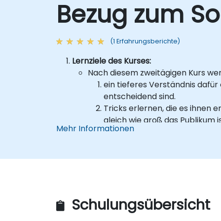
Bezug zum So
(1 Erfahrungsberichte)
Lernziele des Kurses:
Nach diesem zweitägigen Kurs we
ein tieferes Verständnis dafü
entscheidend sind.
Tricks erlernen, die es ihnen
gleich wie groß das Publikum is
Mehr Informationen
Die erworbenen Kenntnisse nu
Erkennen, wie wichtig Kompete
Spezifische Details:
Maximale Teilnehmerzahl: 15 bis 2
Gesamtdauer pro Tag: 7 Stunden i
Ausstattung des Raums: Klassenz
Schulungsübersicht
Methoden:
Unterricht durch einen erfahrene