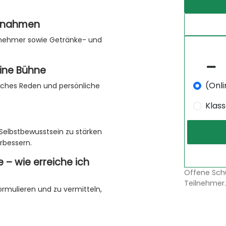
lung und Stärkung des Selbstvertrauens
aßnahmen
e reale Präsentationen vor Publikum
ilnehmer sowie Getränke- und
ntationen am zweiten Tag
eine Bühne
n
(Onli
eiches Reden und persönliche
ehmer
n
Klas
hnungen für die Aktivitäten
 Selbstbewusstsein zu stärken
ilnahme
rbessern.
r (insgesamt 3 Preise)
e – wie erreiche ich
Offene Sch
Teilnehmer.
formulieren und zu vermitteln,