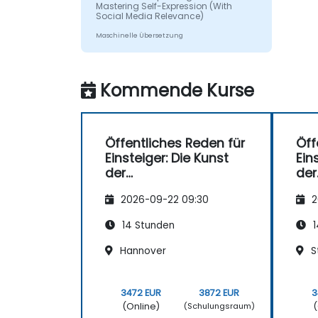
Mastering Self-Expression (With
Social Media Relevance)
Maschinelle Übersetzung
Kommende Kurse
Öffentliches Reden für
Öff
Einsteiger: Die Kunst
Ein
der
der
Selbstausdrucksfähigk
Sel
2026-09-22 09:30
2
eit – inklusive Bezug
eit
zum Social Media
zum
14 Stunden
1
Hannover
S
3472 EUR
3872 EUR
3
(Online)
(
(Schulungsraum)