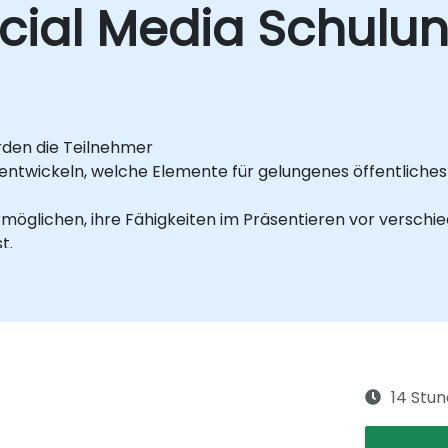
cial Media Schulu
rden die Teilnehmer
r entwickeln, welche Elemente für gelungenes öffentlich
 ermöglichen, ihre Fähigkeiten im Präsentieren vor versch
t.
tzen, um Selbstvertrauen, Einflussnahme sowie Überzeug
nzen im öffentlichen Reden für persönliche und beruflic
0 Personen
nklusive einer einstündigen Mittagspause
immer mit Präsentationstechnik
14 Stu
n Dozenten