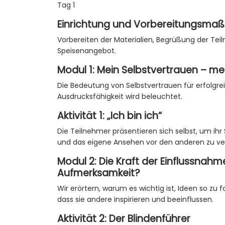
Rollenübungen
Tag 1
Spiele zur Persönlichkeitsentwick
Einrichtung und Vorbereitungsm
Praxisbezogene Vorführungen sowi
Vorbereiten der Materialien, Begrüßung der Te
Benötigte Hardware und Ausstattung:
Speisenangebot.
Projektor
Ein zusätzlicher Laptop für Präse
Modul 1: Mein Selbstvertrauen – m
Whiteboard samt Schreibutensilie
Die Bedeutung von Selbstvertrauen für erfolgr
Schreibmaterialien für alle Teiln
Ausdrucksfähigkeit wird beleuchtet.
Tonsystem samt Ansteckmikrofo
Große Bausteine bzw. Legosteine
Aktivität 1: „Ich bin ich“
Schokolade und andere kleine Belo
Die Teilnehmer präsentieren sich selbst, um ihr
Zertifikate zur Bestätigung der Te
und das eigene Ansehen vor den anderen zu ve
Gewinne für die besten Teilnehme
Modul 2: Die Kraft der Einflussnahm
Aufmerksamkeit?
Wir erörtern, warum es wichtig ist, Ideen so zu 
dass sie andere inspirieren und beeinflussen.
Aktivität 2: Der Blindenführer