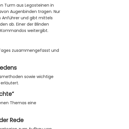
en Turm aus Legosteinen in
avon Augenbinden tragen. Nur
ls Anführer und gibt mittels
en ab. Einer der Blinden
 Kommandos weitergibt.
es Tages zusammengefasst und
 Redens
gsmethoden sowie wichtige
erläutert.
ichte“
benen Themas eine
 der Rede