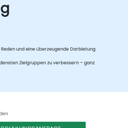
ng
es Reden und eine überzeugende Darbietung
iedensten Zielgruppen zu verbessern – ganz
ungskraft zu stärken.
he Weiterentwicklung sind.
nden