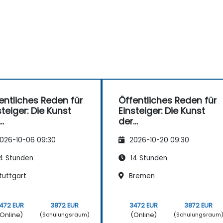
entliches Reden für
Öffentliches Reden für
steiger: Die Kunst
Einsteiger: Die Kunst
der
bstausdrucksfähigk
Selbstausdrucksfähigk
026-10-06 09:30
2026-10-20 09:30
 – inklusive Bezug
eit – inklusive Bezug
 Social Media
zum Social Media
4 Stunden
14 Stunden
tuttgart
Bremen
472 EUR
3872 EUR
3472 EUR
3872 EUR
Online)
(Online)
(Schulungsraum)
(Schulungsraum