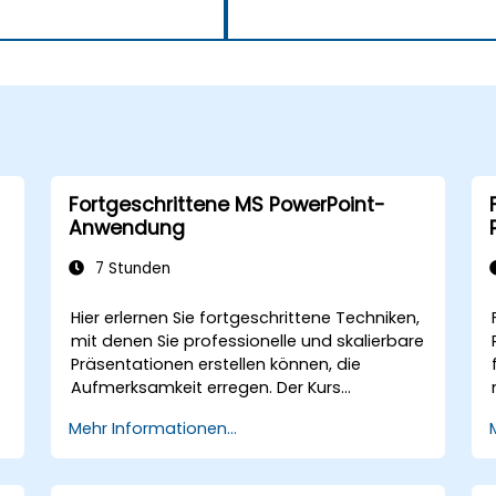
Fortgeschrittene MS PowerPoint-
Anwendung
7 Stunden
Hier erlernen Sie fortgeschrittene Techniken,
mit denen Sie professionelle und skalierbare
Präsentationen erstellen können, die
Aufmerksamkeit erregen. Der Kurs
behandelt die individuelle Anpassung des
Mehr Informationen...
Folien- sowie Handout-Masters, das
Erstellen eigener Vorlagen, die Nutzung von
SmartArt zur grafischen Darstellung