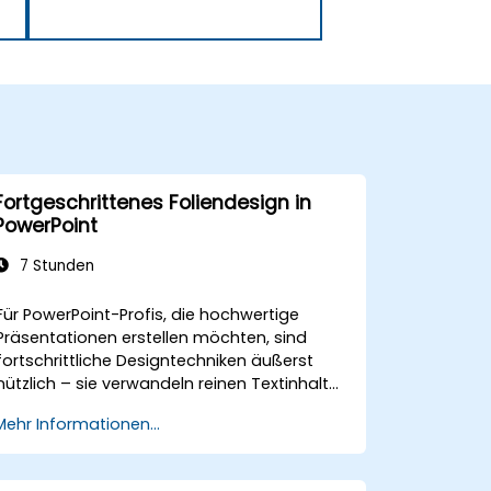
Fortgeschrittenes Foliendesign in
PowerPoint
7 Stunden
Für PowerPoint-Profis, die hochwertige
Präsentationen erstellen möchten, sind
fortschrittliche Designtechniken äußerst
nützlich – sie verwandeln reinen Textinhalt
in ansprechende visuelle Erzählungen. In
Mehr Informationen...
diesem Kurs werden die grundlegenden
Prinzipien der Foliengestaltung behandelt,
ebenso die Erstellung von Diagrammen und