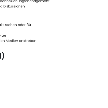
Kundenbeziehungsmanagement
d Diskussionen.
akt stehen oder für
iter
ialen Medien anstreben
1)