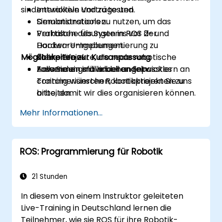
sind.
entwickeln und zu testen.
Interaktive Vorträge und
Simulationstools zu nutzen, um das
Demonstrationen.
Verhalten des Systems vor der
Praktische Übungen in ROS 2- und
Hardware-Implementierung zu
Docker-Umgebungen.
Möglichkeiten zur Kursanpassung
überprüfen.
Kleine Projekte, die reale robotische
Zusammen mit anderen Entwicklern an
Anwendungsfälle behandeln.
Falls Sie ein individuell angepasstes
containerisierten Robotikprojekten zu
Training wünschen, kontaktieren Sie uns
arbeiten.
bitte, damit wir dies organisieren können.
Konzepte der kontinuierlichen Integration
Mehr Informationen...
und Bereitstellung in robotische
Arbeitsabläufe einzubinden.
ROS: Programmierung für Robotik
21 Stunden
In diesem von einem Instruktor geleiteten
Live-Training in Deutschland lernen die
Teilnehmer, wie sie ROS für ihre Robotik-