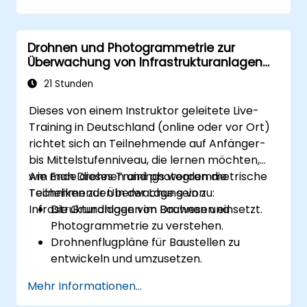
Drohnen und Photogrammetrie zur
Überwachung von Infrastrukturanlagen
im Bauwesen
21 Stunden
Dieses von einem Instruktor geleitete Live-
Training in Deutschland (online oder vor Ort)
richtet sich an Teilnehmende auf Anfänger-
bis Mittelstufenniveau, die lernen möchten,
wie man Drohnen und photogrammetrische
Am Ende dieses Trainings werden die
Techniken zur Überwachung von
Teilnehmenden in der Lage sein zu:
Infrastrukturanlagen im Bauwesen einsetzt.
Die Grundlagen von Drohnen und
Photogrammetrie zu verstehen.
Drohnenflugpläne für Baustellen zu
entwickeln und umzusetzen.
Photogrammetrische Messungen
Mehr Informationen...
durchzuführen sowie detaillierte Karten