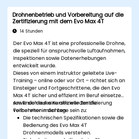
und 3D-Modelle zu erstellen.
Photogrammetriedaten zur
Drohnenbetrieb und Vorbereitung auf die
Überwachung von Infrastrukturanlagen
Zertifizierung mit dem Evo Max 4T
sowie zur Erkennung von Problemen zu
nutzen.
14 Stunden
Drohnentechnologie einzusetzen, um die
Der Evo Max 4T ist eine professionelle Drohne,
Sicherheit und Effizienz auf Baustellen zu
die speziell für anspruchsvolle Luftaufnahmen,
verbessern.
Inspektionen sowie Datenerhebungen
entwickelt wurde.
Dieses von einem Instruktor geleitete Live-
Training – online oder vor Ort – richtet sich an
Einsteiger und Fortgeschrittene, die den Evo
Max 4T sicher und effizient im Beruf einsetzen
sowie sich auf eine offizielle Zertifizierung
Am Ende dieses Kurses werden die
vorbereiten möchten.
Teilnehmer in der Lage sein zu:
Die technischen Spezifikationen sowie die
Bedienung des Evo Max 4T
Drohnenmodells verstehen.