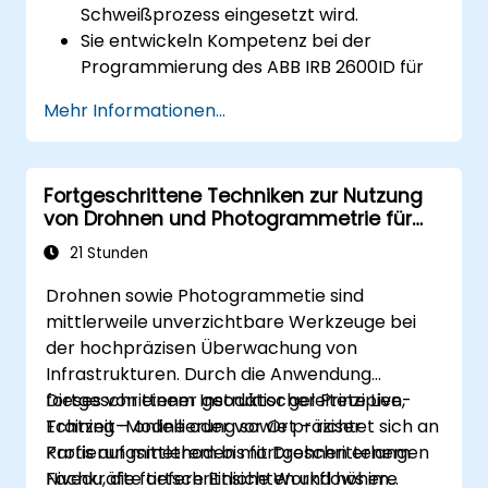
Schweißprozess eingesetzt wird.
Sie entwickeln Kompetenz bei der
Programmierung des ABB IRB 2600ID für
unterschiedliche Schweißaufgaben.
Mehr Informationen...
Sie lernen, den ABB IRB 2600ID sicher und
effektiv zu bedienen.
Sie kennen die geltenden
Fortgeschrittene Techniken zur Nutzung
Sicherheitsstandards sowie Verfahren bei
von Drohnen und Photogrammetrie für
robotergesteuerten Schweißoperationen.
die Überwachung von Infrastrukturen
21 Stunden
Drohnen sowie Photogrammetie sind
mittlerweile unverzichtbare Werkzeuge bei
der hochpräzisen Überwachung von
Infrastrukturen. Durch die Anwendung
fortgeschrittener geodätischer Prinzipien,
Dieses von einem Instruktor geleitete Live-
Echtzeit-Modellierung sowie präziser
Training – online oder vor Ort – richtet sich an
Kartierungsmethoden mit Drohnen erlangen
Profis auf mittlerem bis fortgeschrittenem
Fachkräfte tiefere Einsichten und höhere
Niveau, die fortschrittliche Workflows im