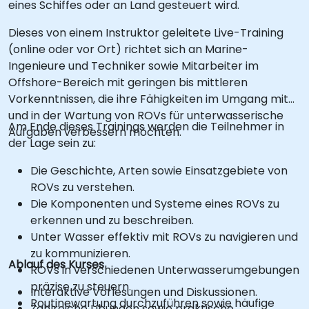
eines Schiffes oder an Land gesteuert wird.
Dieses von einem Instruktor geleitete Live-Training
(online oder vor Ort) richtet sich an Marine-
Ingenieure und Techniker sowie Mitarbeiter im
Offshore-Bereich mit geringen bis mittleren
Vorkenntnissen, die ihre Fähigkeiten im Umgang mit
und in der Wartung von ROVs für unterwasserische
Am Ende dieses Trainings werden die Teilnehmer in
Aufgaben verbessern möchten.
der Lage sein zu:
Die Geschichte, Arten sowie Einsatzgebiete von
ROVs zu verstehen.
Die Komponenten und Systeme eines ROVs zu
erkennen und zu beschreiben.
Unter Wasser effektiv mit ROVs zu navigieren und
zu kommunizieren.
Ablauf des Kurses
ROVs in verschiedenen Unterwasserumgebungen
präzise zu steuern.
Interaktive Vorlesungen und Diskussionen.
Routinewartung durchzuführen sowie häufige
Zahlreiche Übungen sowie praktische