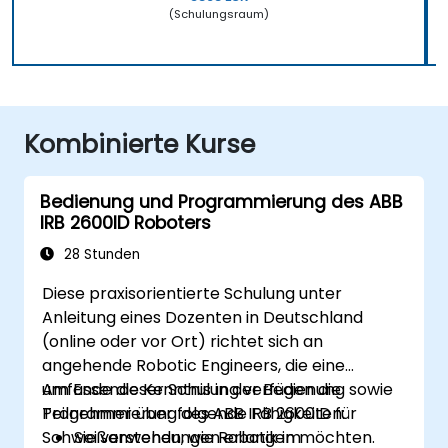
(Schulungsraum)
Kombinierte Kurse
Bedienung und Programmierung des ABB
IRB 2600ID Roboters
28 Stunden
Diese praxisorientierte Schulung unter
Anleitung eines Dozenten in Deutschland
(online oder vor Ort) richtet sich an
angehende Robotic Engineers, die eine
umfassende Kenntnis in der Bedienung sowie
Am Ende dieser Schulung verfügen die
Programmierung des ABB IRB 2600ID für
Teilnehmer über folgende Fähigkeiten:
Schweißanwendungen erlangen möchten.
Sie verstehen, wie Robotik im