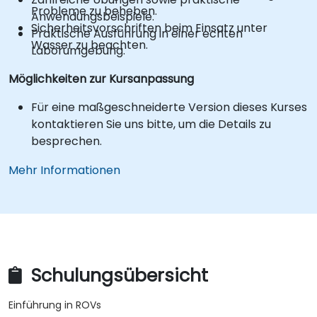
Probleme zu beheben.
Anwendungsbeispiele.
Sicherheitsvorschriften beim Einsatz unter
Praktische Ausführung in einer echten
Wasser zu beachten.
Laborumgebung.
Möglichkeiten zur Kursanpassung
Für eine maßgeschneiderte Version dieses Kurses
kontaktieren Sie uns bitte, um die Details zu
besprechen.
Mehr Informationen
Schulungsübersicht
Einführung in ROVs