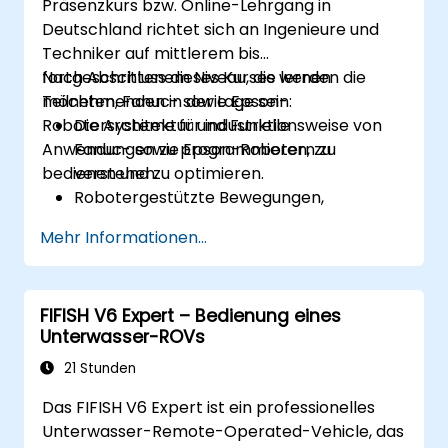
Präsenzkurs bzw. Online-Lehrgang in
Deutschland richtet sich an Ingenieure und
Techniker auf mittlerem bis
fortgeschrittenem Niveau, die lernen
Nach Abschluss dieses Kurses werden die
möchten, Fanuc- sowie Epson-
Teilnehmenden in der Lage sein:
Robotersysteme für industrielle
Die Architektur und Funktionsweise von
Anwendungen zu programmieren, zu
Fanuc- sowie Epson-Robotern zu
bedienen und zu optimieren.
verstehen.
Robotergestützte Bewegungen,
Logikabläufe sowie Sensoren zu
Mehr Informationen...
programmieren.
Sicherheitsvorschriften umzusetzen und
Fehler erfolgreich zu beheben.
FIFISH V6 Expert – Bedienung eines
Die Arbeitsabläufe der Roboter so zu
Unterwasser-ROVs
optimieren, dass deren Effizienz
gesteigert wird.
21 Stunden
Das FIFISH V6 Expert ist ein professionelles
Unterwasser-Remote-Operated-Vehicle, das