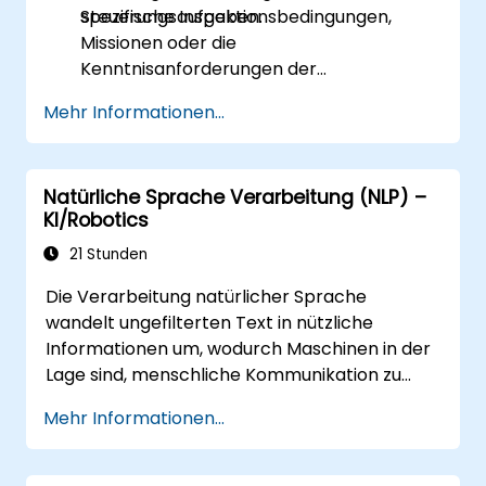
Steuerungsaufgaben.
spezifische Inspektionsbedingungen,
Missionen oder die
Kenntnisanforderungen der
Teilnehmenden abstimmen.
Mehr Informationen...
Natürliche Sprache Verarbeitung (NLP) –
KI/Robotics
21 Stunden
Die Verarbeitung natürlicher Sprache
wandelt ungefilterten Text in nützliche
Informationen um, wodurch Maschinen in der
Lage sind, menschliche Kommunikation zu
verstehen. Das Programm behandelt
Mehr Informationen...
grundlegende Techniken wie die Analyse von
Textkorpora, das Parsing von Satzstrukturen
sowie die Vorverarbeitung von Textdaten und