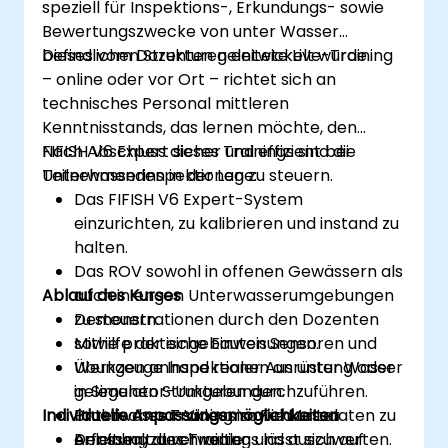
speziell für Inspektions-, Erkundungs- sowie
Bewertungszwecke von unter Wasser
befindlichen Strukturen entwickelt wurde.
Dieses vom Dozenten geleitete Live-Training
– online oder vor Ort – richtet sich an
technisches Personal mittleren
Kenntnisstands, das lernen möchte, den
FIFISH V6 Expert sicher und effizient bei
Nach Abschluss dieses Trainings sind die
Unterwasserinspektionen zu steuern.
Teilnehmenden in der Lage:
Das FIFISH V6 Expert-System
einzurichten, zu kalibrieren und instand zu
halten.
Das ROV sowohl in offenen Gewässern als
Ablauf des Kurses
auch in engen Unterwasserumgebungen
zu steuern.
Demonstrationen durch den Dozenten
Mithilfe der eingebauten Sensoren und
sowie praktische Einweisungen.
Werkzeuge Inspektionen an unter Wasser
Übungen anhand realer Ausrüstung oder
gelegenen Strukturen durchzuführen.
in Simulator-Umgebungen.
Individuelle Anpassungsmöglichkeiten
Unterwasser-Videos sowie Messdaten zu
Praktisches Training im Feld unter
erfassen, zu verwalten und auszuwerten.
Anleitung durch reale
Der Inhalt des Trainings lässt sich auf