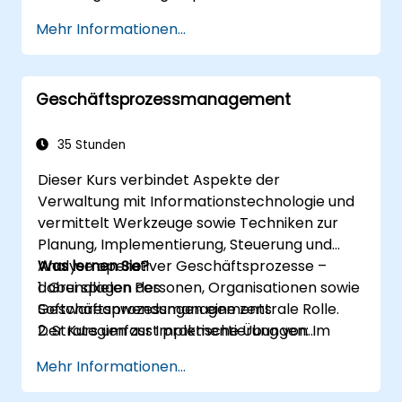
Mehr Informationen...
Geschäftsprozessmanagement
35 Stunden
Dieser Kurs verbindet Aspekte der
Verwaltung mit Informationstechnologie und
vermittelt Werkzeuge sowie Techniken zur
Planung, Implementierung, Steuerung und
Analyse operativer Geschäftsprozesse –
Was lernen Sie?
dabei spielen Personen, Organisationen sowie
1. Grundlagen des
Softwareanwendungen eine zentrale Rolle.
Geschäftsprozessmanagements
Der Kurs umfasst praktische Übungen: Im
2. Strategien zur Implementierung von
Theorieunterricht werden die Inhalte
Geschäftsprozessen
Mehr Informationen...
erläutert und anschließend in gezielten
3. Modellierung, Analyse und Gestaltung von
Praxisübungen vertieft.
Prozessen