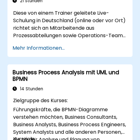
21 Stunden
Diese von einem Trainer geleitete Live-
Schulung in Deutschland (online oder vor Ort)
richtet sich an Mitarbeitende aus
Prozessabteilungen sowie Operations-Teams,
die praktische Methoden zur
Mehr Informationen...
Prozessoptimierung auf Basis der Six Sigma-
Grundsätze und der BPMN 2.0-Modellierung
erlernen möchten.
Business Process Analysis mit UML und
BPMN
14 Stunden
Zielgruppe des Kurses:
Führungskräfte, die BPMN-Diagramme
verstehen möchten, Business Consultants,
Business Analysts, Business Process Engineers,
System Analysts und alle anderen Personen,
Kursziele:
die an der Analyse und Planung von