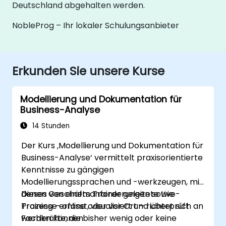
Deutschland abgehalten werden.
NobleProg – Ihr lokaler Schulungsanbieter
Erkunden Sie unsere Kurse
Modellierung und Dokumentation für
Business-Analyse
14 Stunden
Der Kurs ‚Modellierung und Dokumentation für
Business-Analyse‘ vermittelt praxisorientierte
Kenntnisse zu gängigen
Modellierungssprachen und -werkzeugen, mit
denen Geschäftsanforderungen sowie
Dieses von einem Trainer geleitete Live-
Prozesse erfasst, visualisiert und überprüft
Training – online oder vor Ort – richtet sich an
werden können.
Fachkräfte, die bisher wenig oder keine