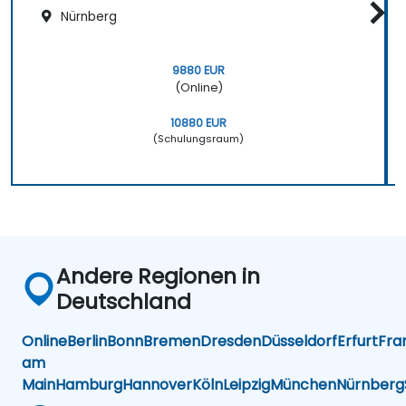
Nürnberg
9880 EUR
(Online)
10880 EUR
(Schulungsraum)
Andere Regionen in
Deutschland
Online
Berlin
Bonn
Bremen
Dresden
Düsseldorf
Erfurt
Fra
am
Main
Hamburg
Hannover
Köln
Leipzig
München
Nürnberg