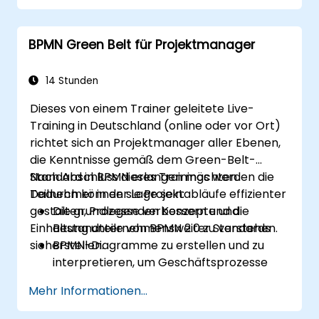
BPMN Green Belt für Projektmanager
14 Stunden
Dieses von einem Trainer geleitete Live-
Training in Deutschland (online oder vor Ort)
richtet sich an Projektmanager aller Ebenen,
die Kenntnisse gemäß dem Green-Belt-
Standard in BPMN erlangen möchten.
Nach Abschluss dieses Trainings werden die
Dadurch können sie Projektabläufe effizienter
Teilnehmer in der Lage sein:
gestalten, Prozesse verbessern und die
Die grundlegenden Konzepte und
Einhaltung unternehmensweiter Standards
Bestandteile von BPMN 2.0 zu verstehen.
sicherstellen.
BPMN-Diagramme zu erstellen und zu
interpretieren, um Geschäftsprozesse
darzustellen.
Mehr Informationen...
Arbeitsabläufe mithilfe bewährter
Praktiken der BPMN-Modellierung zu