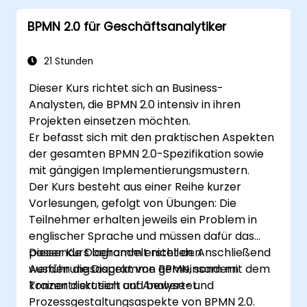
optimieren.
BPMN 2.0 für Geschäftsanalytiker
Ineffizienzen in Geschäftsprozessen zu
erkennen und zu beseitigen.
BPMN in Projektmanagement- und
21 Stunden
Prozessverbesserungsmaßnahmen zu
Dieser Kurs richtet sich an Business-
integrieren.
Analysten, die BPMN 2.0 intensiv in ihren
Projekten einsetzen möchten.
Er befasst sich mit den praktischen Aspekten
der gesamten BPMN 2.0-Spezifikation sowie
mit gängigen Implementierungsmustern.
Der Kurs besteht aus einer Reihe kurzer
Vorlesungen, gefolgt von Übungen: Die
Teilnehmer erhalten jeweils ein Problem in
englischer Sprache und müssen dafür das
passende Diagramm erstellen. Anschließend
Dieser Kurs behandelt nicht den
werden die Diagramme gemeinsam mit dem
Ausführungsaspekt von BPMN, sondern
Trainer diskutiert und bewertet.
konzentriert sich auf Analyse- und
Prozessgestaltungsaspekte von BPMN 2.0.