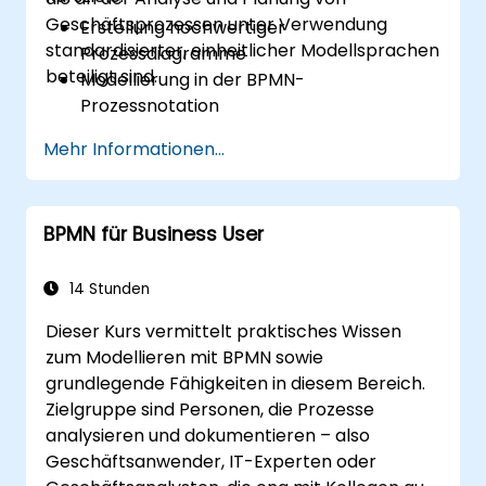
Geschäftsprozessen unter Verwendung
Erstellung hochwertiger
standardisierter, einheitlicher Modellsprachen
Prozessdiagramme
beteiligt sind.
Modellierung in der BPMN-
Prozessnotation
Erfassung der bestehenden („as-is“)
Mehr Informationen...
Prozessinformationen
Implementierung optimierter
Prozessabläufe für personenintensive
BPMN für Business User
Prozesse
Vereinfachung komplexer
Prozessdefinitionen und Aufteilung in
14 Stunden
besser handhabbare Teile
Dieser Kurs vermittelt praktisches Wissen
zum Modellieren mit BPMN sowie
grundlegende Fähigkeiten in diesem Bereich.
Zielgruppe sind Personen, die Prozesse
analysieren und dokumentieren – also
Geschäftsanwender, IT-Experten oder