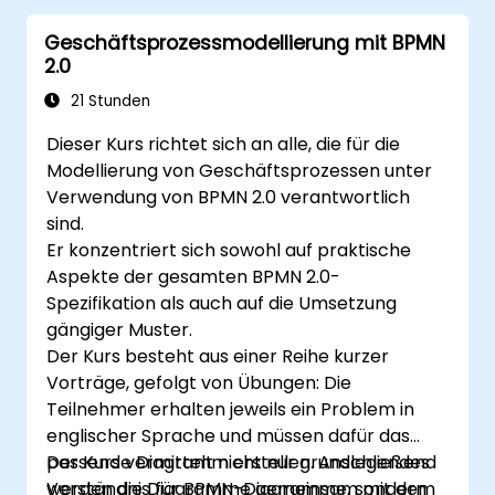
4. Unternehmensführung sowie
Geschäftsprozessmodellierung mit BPMN
Geschäftsstrategie
2.0
5. Erstellung von Prozessmodellen mithilfe der
BPMN-Methode
21 Stunden
6. Geschäftsregeln
Dieser Kurs richtet sich an alle, die für die
Modellierung von Geschäftsprozessen unter
Verwendung von BPMN 2.0 verantwortlich
sind.
Er konzentriert sich sowohl auf praktische
Aspekte der gesamten BPMN 2.0-
Spezifikation als auch auf die Umsetzung
gängiger Muster.
Der Kurs besteht aus einer Reihe kurzer
Vorträge, gefolgt von Übungen: Die
Teilnehmer erhalten jeweils ein Problem in
englischer Sprache und müssen dafür das
passende Diagramm erstellen. Anschließend
Der Kurs vermittelt nicht nur grundlegendes
werden die Diagramme gemeinsam mit dem
Verständnis für BPMN-Diagramme, sondern