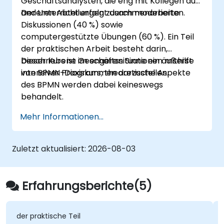
Geschäftsanalysten, die eng mit Kollegen aus
anderen Abteilungen zusammenarbeiten.
Der Unterricht erfolgt durch moderierte
Diskussionen (40 %) sowie
computergestützte Übungen (60 %). Ein Teil
der praktischen Arbeit besteht darin,
beschriebene Geschäftssituationen mithilfe
Dieser Kurs ist im engeren Sinne ein äußerst
von BPMN-Diagrammen darzustellen.
intensiver Praxiskurs; theoretische Aspekte
des BPMN werden dabei keineswegs
behandelt.
Mehr Informationen...
Zuletzt aktualisiert:
2026-08-03
Erfahrungsberichte(5)
der praktische Teil