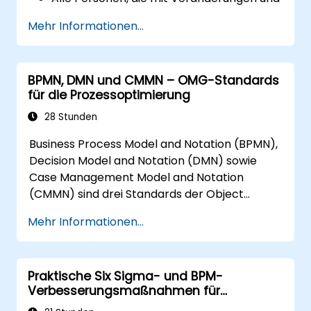
Transformationen im Unternehmen zu
Mehr Informationen...
tun haben.
BPMN, DMN und CMMN – OMG-Standards
für die Prozessoptimierung
28 Stunden
Business Process Model and Notation (BPMN),
Decision Model and Notation (DMN) sowie
Case Management Model and Notation
(CMMN) sind drei Standards der Object
Management Group (OMG) für das
Mehr Informationen...
Modellieren von Geschäftsprozessen,
Entscheidungen und Fallabläufen. Dieser Kurs
stellt alle drei vor und erläutert zudem, wann
Praktische Six Sigma- und BPM-
jeweils welcher Standard zum Einsatz
Verbesserungsmaßnahmen für
kommen sollte.
Operations-Teams