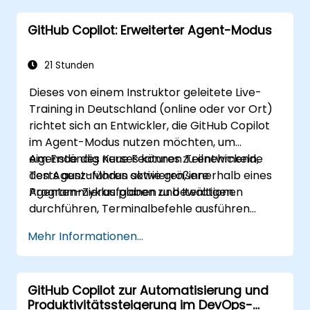
gemeinschaftliche
GitHub Copilot: Erweiterter Agent-Modus
Entwicklungsumgebungen integrieren.
Die Teamarbeit mittels KI-gestützter
Tools effektiv optimieren.
21 Stunden
Einstellungen sowie Berechtigungen von
Dieses von einem Instruktor geleitete Live-
Copilot erfolgreich verwalten und
Training in Deutschland (online oder vor Ort)
Probleme behandeln.
richtet sich an Entwickler, die GitHub Copilot
im Agent-Modus nutzen möchten, um
eigenständig neue Features zu entwickeln,
Am Ende des Kurses können Teilnehmende
Tests auszuführen sowie größere
den Agent-Modus aktivieren, innerhalb eines
Programmieraufgaben zu bewältigen.
Agenten-Zyklus planen und Iterationen
durchführen, Terminalbefehle ausführen
sowie unternehmensweite Governance-
Mehr Informationen...
Regelungen implementieren.
GitHub Copilot zur Automatisierung und
Produktivitätssteigerung im DevOps-