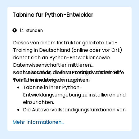
Vervollständigung von Code sowie zur
Fehlerkorrektur zu nutzen.
Tabnine für Python-Entwickler
Mit Hilfe von Tabnine eigene KI-Modelle
für spezifische Aufgaben zu entwickeln
und zu trainieren.
14 Stunden
Dieses von einem Instruktor geleitete Live-
Training in Deutschland (online oder vor Ort)
richtet sich an Python-Entwickler sowie
Datenwissenschaftler mittleren
Kenntnisstands, die ihre Produktivität mit Hilfe
Nach Abschluss dieses Trainings werden die
von Tabnine steigern möchten.
Teilnehmenden in der Lage sein:
Tabnine in ihrer Python-
Entwicklungsumgebung zu installieren und
einzurichten.
Die Autovervollständigungsfunktionen von
Tabnine zu nutzen, um effizienter Python-
Mehr Informationen...
Code zu schreiben.
Das Verhalten von Tabnine nach eigenem