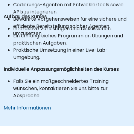
Codierungs-Agenten mit Entwicklertools sowie
APIs zu integrieren.
Aufbau des Kurses
Bewährte Vorgehensweisen für eine sichere und
effiziente Bereitstellung solcher Agenten
Interaktive Vorlesungen und Diskussionen.
umzusetzen.
Ein umfangreiches Programm an Übungen und
praktischen Aufgaben.
Praktische Umsetzung in einer Live-Lab-
Umgebung.
Individuelle Anpassungsmöglichkeiten des Kurses
Falls Sie ein maßgeschneidertes Training
wünschen, kontaktieren Sie uns bitte zur
Absprache.
Mehr Informationen