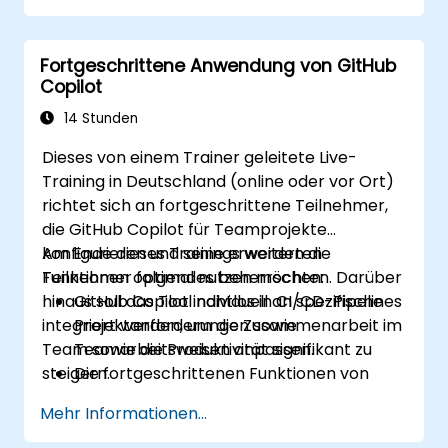
Fortgeschrittene Anwendung von GitHub
Copilot
14 Stunden
Dieses von einem Trainer geleitete Live-
Training in Deutschland (online oder vor Ort)
richtet sich an fortgeschrittene Teilnehmer,
die GitHub Copilot für Teamprojekte
konfigurieren und seine erweiterten
Am Ende dieses Trainings werden die
Funktionen optimal nutzen möchten. Darüber
Teilnehmer folgendes beherrschen:
hinaus soll das Tool nahtlos in CI/CD-Pipelines
GitHub Copilot individuell an spezifische
integriert werden, um die Zusammenarbeit im
Projektanforderungen sowie
Team sowie die Produktivität signifikant zu
Teamarbeitsweisen anpassen.
steigern.
Die fortgeschrittenen Funktionen von
Copilot bei komplexen
Mehr Informationen...
Programmieraufgaben nutzen.
GitHub Copilot in CI/CD-Pipelines und