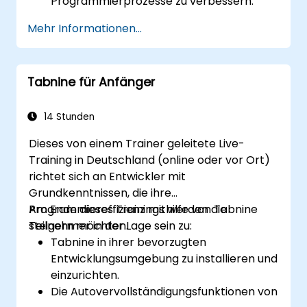
Programmierprozesse zu verbessern.
Die Team-Arbeitsabläufe mithilfe der
Mehr Informationen...
Funktionen von Copilot zu optimieren.
Die Integration von Copilot in Projekte mit
mehreren Entwicklern zu verwalten.
Tabnine für Anfänger
Eine einheitliche Codequalität sowie
Standards innerhalb des Teams
aufrechtzuerhalten.
14 Stunden
Fortgeschrittene Copilot-Funktionen für
Dieses von einem Trainer geleitete Live-
spezifische Teamanforderungen zu
Training in Deutschland (online oder vor Ort)
nutzen.
richtet sich an Entwickler mit
Copilot mit anderen
Grundkenntnissen, die ihre
Kooperationswerkzeugen zu kombinieren,
Programmiereffizienz mithilfe von Tabnine
Am Ende dieses Trainings werden die
um die Effizienz zu steigern.
steigern möchten.
Teilnehmer in der Lage sein zu:
Tabnine in ihrer bevorzugten
Entwicklungsumgebung zu installieren und
einzurichten.
Die Autovervollständigungsfunktionen von