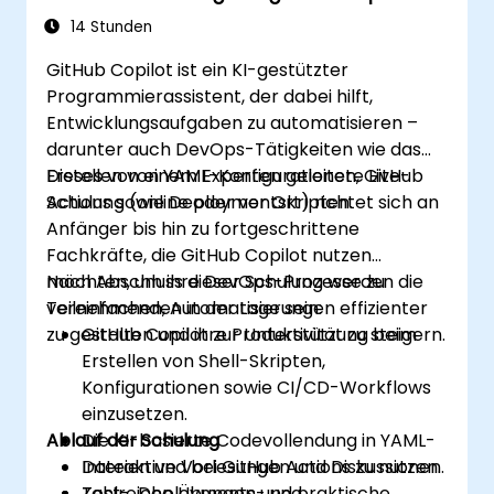
Bereich
14 Stunden
GitHub Copilot ist ein KI-gestützter
Programmierassistent, der dabei hilft,
Entwicklungsaufgaben zu automatisieren –
darunter auch DevOps-Tätigkeiten wie das
Erstellen von YAML-Konfigurationen, GitHub
Dieses von einem Experten geleitete Live-
Actions sowie Deploymentskripten.
Schulung (online oder vor Ort) richtet sich an
Anfänger bis hin zu fortgeschrittene
Fachkräfte, die GitHub Copilot nutzen
möchten, um ihre DevOps-Prozesse zu
Nach Abschluss dieser Schulung werden die
vereinfachen, Automatisierungen effizienter
Teilnehmenden in der Lage sein:
zu gestalten und ihre Produktivität zu steigern.
GitHub Copilot zur Unterstützung beim
Erstellen von Shell-Skripten,
Konfigurationen sowie CI/CD-Workflows
einzusetzen.
Ablauf der Schulung
Die KI-basierte Codevollendung in YAML-
Dateien und bei GitHub Actions zu nutzen.
Interaktive Vorlesungen und Diskussionen.
Test-, Deployments- und
Zahlreiche Übungen und praktische