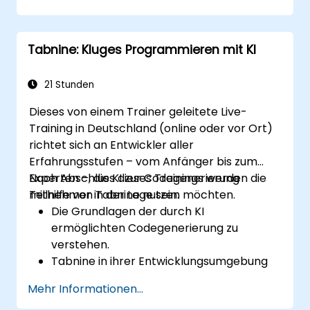
Tabnine nahtlos in Team-Workflows
sowie Entwicklungsprozesse zu
integrieren.
Tabnine: Kluges Programmieren mit KI
Mithilfe der Analysen von Tabnine die
Codequalität zu erhöhen und
Entwicklungszyklen zu verkürzen.
21 Stunden
Dieses von einem Trainer geleitete Live-
Training in Deutschland (online oder vor Ort)
richtet sich an Entwickler aller
Erfahrungsstufen – vom Anfänger bis zum
Experten –, die KI zur Codegenerierung
Nach Abschluss dieses Trainings werden die
mithilfe von Tabnine nutzen möchten.
Teilnehmer in der Lage sein:
Die Grundlagen der durch KI
ermöglichten Codegenerierung zu
verstehen.
Tabnine in ihrer Entwicklungsumgebung
zu installieren und einzurichten.
Mehr Informationen...
Tabnine für eine effiziente