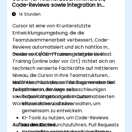
Code-Reviews sowie Integration in
CI/CD-Workflows
14 Stunden
Cursor ist eine von KI unterstützte
Entwicklungsumgebung, die die
Teamzusammenarbeit verbessert, Code-
Reviews automatisiert und sich nahtlos in
moderne CI/CD-Prozesse integrieren lässt.
Dieses von einem Trainer geleitete Live-
Training (online oder vor Ort) richtet sich an
technisch versierte Fachkräfte auf mittlerem
Niveau, die Cursor in ihre Teamstrukturen
einführen möchten, um die Zusammenarbeit
Nach Abschluss dieses Trainings werden die
zu optimieren, Reviews zu beschleunigen
Teilnehmer in der Lage sein:
sowie Qualitätsstandards in automatisierten
Team-Umgebungen in Cursor
Workflows sicherzustellen.
einzurichten und zu verwalten, um
gemeinsam zu entwickeln.
KI-Tools zu nutzen, um Code-Reviews
Aufbau des Kurses
automatisch durchzuführen, Pull Requests
zu erstellen sowie Merge-Vorgänge zu
Unterrichtsvorträge durch den Trainer