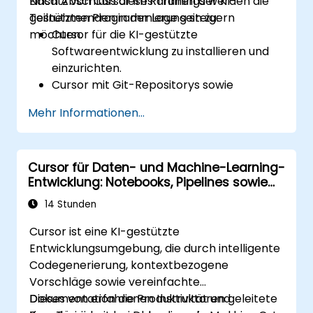
Einsatz von Cursor im Rahmen der KI-
Nach Abschluss dieses Trainings werden die
gestützten Programmierung steigern
Teilnehmenden in der Lage sein zu:
möchten.
Cursor für die KI-gestützte
Softwareentwicklung zu installieren und
einzurichten.
Cursor mit Git-Repositorys sowie
Entwicklungsworkflows zu verknüpfen.
Mehr Informationen...
Natürliche Sprache zur Erzeugung,
Fehlerbehebung und Optimierung von
Code einzusetzen.
Cursor für Daten- und Machine-Learning-
KI-Funktionen bei der Umgestaltung,
Entwicklung: Notebooks, Pipelines sowie
Dokumentation sowie Testdurchführung
Modellbetrieb
zu nutzen.
14 Stunden
Cursor ist eine KI-gestützte
Entwicklungsumgebung, die durch intelligente
Codegenerierung, kontextbezogene
Vorschläge sowie vereinfachte
Dokumentation die Produktivität und
Dieses von erfahrenen Instruktoren geleitete