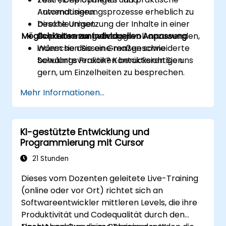
Automatisierungsprozesse erheblich zu
Anwendungen.
beschleunigen.
Direkte Umsetzung der Inhalte in einer
Möglichkeiten zur individuellen Anpassung
Copilot verantwortungsvoll anzuwenden,
Live-Laborumgebung.
indem sie dessen Grenzen sowie
Wünschen Sie eine maßgeschneiderte
bewährte Praktiken berücksichtigen.
Schulungsversion? Kontaktieren Sie uns
gern, um Einzelheiten zu besprechen.
Mehr Informationen...
KI-gestützte Entwicklung und
Programmierung mit Cursor
21 Stunden
Dieses vom Dozenten geleitete Live-Training
(online oder vor Ort) richtet sich an
Softwareentwickler mittleren Levels, die ihre
Produktivität und Codequalität durch den