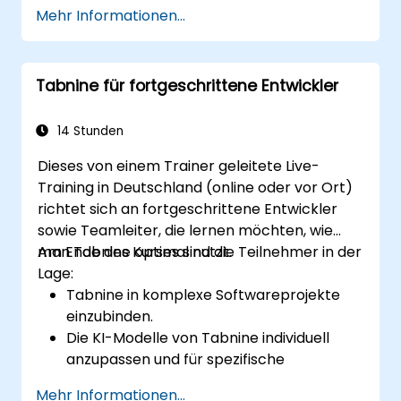
Tabnine nutzen, um das Programmieren
Mehr Informationen...
zu beschleunigen.
Tabnines Einstellungen individuell
anzupassen, damit die Unterstützung
Tabnine für fortgeschrittene Entwickler
optimal erfolgt.
Zu verstehen, wie Tabnines KI aus dem
geschriebenen Code lernt, um bessere
14 Stunden
Vorschläge zu machen.
Dieses von einem Trainer geleitete Live-
Training in Deutschland (online oder vor Ort)
richtet sich an fortgeschrittene Entwickler
sowie Teamleiter, die lernen möchten, wie
man Tabnine optimal nutzt.
Am Ende des Kurses sind die Teilnehmer in der
Lage:
Tabnine in komplexe Softwareprojekte
einzubinden.
Die KI-Modelle von Tabnine individuell
anzupassen und für spezifische
Bedürfnisse zu trainieren.
Mehr Informationen...