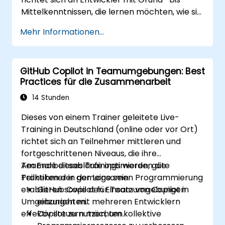
Mittelkenntnissen, die lernen möchten, wie sie
GitHub Copilot effektiv in moderne
Mehr Informationen...
Arbeitsabläufe integrieren können.
GitHub Copilot in Teamumgebungen: Best
Practices für die Zusammenarbeit
14 Stunden
Dieses von einem Trainer geleitete Live-
Training in Deutschland (online oder vor Ort)
richtet sich an Teilnehmer mittleren und
fortgeschrittenen Niveaus, die ihre
Teamarbeitsabläufe optimieren, gute
Am Ende dieses Trainings werden die
Praktiken der gemeinsamen Programmierung
Teilnehmer in der Lage sein:
etablieren sowie den Einsatz von Copilot in
GitHub Copilot für Teamumgebungen
Umgebungen mit mehreren Entwicklern
einzurichten.
effektiv steuern möchten.
Copilot zu nutzen, um kollektive