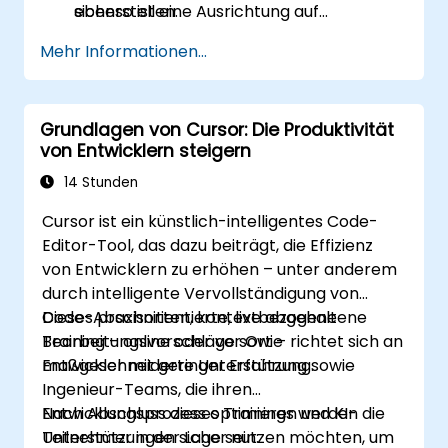
sicherstellen.
ebenso ist eine Ausrichtung auf
unternehmensspezifische MLOps-
Mehr Informationen...
Plattformen möglich.
Grundlagen von Cursor: Die Produktivität
von Entwicklern steigern
14 Stunden
Cursor ist ein künstlich-intelligentes Code-
Editor-Tool, das dazu beiträgt, die Effizienz
von Entwicklern zu erhöhen – unter anderem
durch intelligente Vervollständigung von
Code-Abschnitten, kontextbezogene
Dieses praxisorientierte, live abgehaltene
Bearbeitungsvorschläge sowie
Training – online oder vor Ort – richtet sich an
maßgeschneiderte Unterstützung.
Entwickler mit geringer Erfahrung sowie
Ingenieur-Teams, die ihren
Entwicklungsprozess optimieren und KI-
Nach Abschluss dieses Trainings werden die
Unterstützungen sicher nutzen möchten, um
Teilnehmer in der Lage sein: