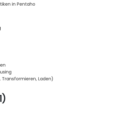
iken in Pentaho
g
ken
using
n, Transformieren, Laden)
1)