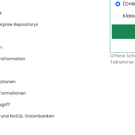
(Onli
e
Klas
rprise Repositorys
n
Offene Sch
ansformation
Teilnehmer.
mationen
sformationen
griff
op und NoSQL-Datenbanken