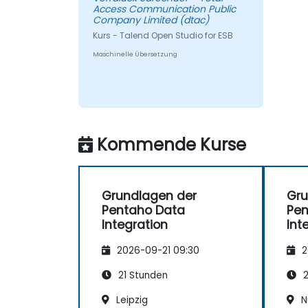
Access Communication Public
Company Limited (dtac)
Kurs - Talend Open Studio for ESB
Maschinelle Übersetzung
Kommende Kurse
Grundlagen der
Gru
Pentaho Data
Pen
Integration
Int
2026-09-21 09:30
2
21 Stunden
2
Leipzig
N