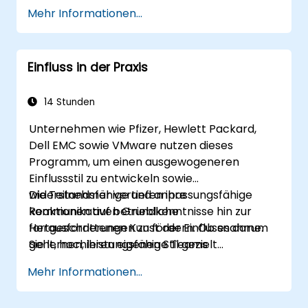
einschätzen zu können, indem man sein
Mehr Informationen...
persönliches Führungsprofil analysiert
und dessen Auswirkungen auf das Team
erkennt.
Einfluss in der Praxis
14 Stunden
Unternehmen wie Pfizer, Hewlett Packard,
Dell EMC sowie VMware nutzen dieses
Programm, um einen ausgewogeneren
Einflussstil zu entwickeln sowie
widerstandsfähige und anpassungsfähige
Die Teilnehmer vertiefen ihre
Reaktionen auf betriebliche
kommunikativen Grundkenntnisse hin zur
Herausforderungen zu fördern. Ob es darum
fortgeschrittenen Kunst der Einflussnahme.
geht, hochleistungsfähige Teams
Sie lernen, ihren eigenen Stil gezielt
zusammenzustellen, durch überzeugende
einzustellen, Widerstände zu überwinden,
Mehr Informationen...
Präsentationen regelmäßig Aufträge zu
Verpflichtungen sicherzustellen sowie die
gewinnen, optimale Vertragsbedingungen
kollektive Wirksamkeit innerhalb komplexer