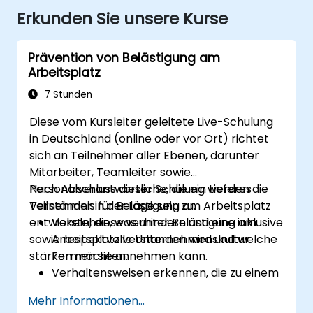
Erkunden Sie unsere Kurse
Prävention von Belästigung am
Arbeitsplatz
7 Stunden
Diese vom Kursleiter geleitete Live-Schulung
in Deutschland (online oder vor Ort) richtet
sich an Teilnehmer aller Ebenen, darunter
Mitarbeiter, Teamleiter sowie
Personalverantwortliche, die ein tieferes
Nach Abschluss dieser Schulung werden die
Verständnis für Belästigung am Arbeitsplatz
Teilnehmer in der Lage sein zu:
entwickeln, diese verhindern und eine inklusive
Verstehen, was unter Belästigung am
sowie respektvolle Unternehmenskultur
Arbeitsplatz verstanden wird und welche
stärken möchten.
Formen sie annehmen kann.
Verhaltensweisen erkennen, die zu einem
respektvollen Arbeitsumfeld beitragen.
Mehr Informationen...
Geeignet auf Vorfälle von Belästigung