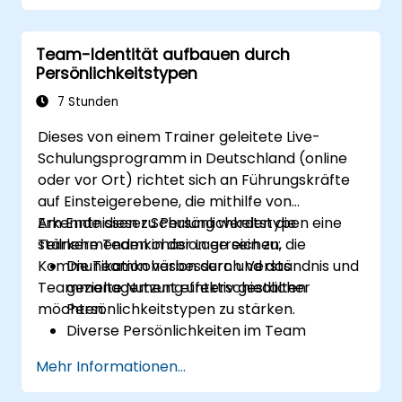
reagieren.
Die gesetzlichen Bestimmungen sowie
Team-Identität aufbauen durch
unternehmensinternen Richtlinien zur
Persönlichkeitstypen
Prävention von Belästigung
nachvollziehen.
7 Stunden
Eine positive, inklusive und respektvolle
Dieses von einem Trainer geleitete Live-
Arbeitskultur aktiv gestalten.
Schulungsprogramm in Deutschland (online
oder vor Ort) richtet sich an Führungskräfte
auf Einsteigerebene, die mithilfe von
Erkenntnissen zu Persönlichkeitstypen eine
Am Ende dieser Schulung werden die
stärkere Teamkohäsion erreichen, die
Teilnehmenden in der Lage sein zu:
Kommunikation verbessern und das
Die Teamkohäsion durch Verständnis und
Teammanagement effektiv gestalten
gezielte Nutzung unterschiedlicher
möchten.
Persönlichkeitstypen zu stärken.
Diverse Persönlichkeiten im Team
erfolgreich zu managen.
Mehr Informationen...
Kommunikation innerhalb des Teams
sowie das Konfliktmanagement zu