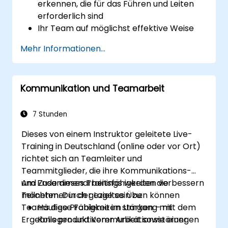
erkennen, die für das Führen und Leiten
erforderlich sind
Ihr Team auf möglichst effektive Weise
weiterentwickeln
Mehr Informationen...
Erklären, wie Veränderungen in ihrem
jeweiligen Arbeitsbereich erfolgreich
umgesetzt werden können
Kommunikation und Teamarbeit
Die Leistung ihrer Mitarbeiter besser
bewerten und steuern
Die gewünschten Ergebnisse erfolgreich
7 Stunden
durch Verhandlungen erreichen
Dieses von einem Instruktor geleitete Live-
Umgang mit schwierigen Situationen im
Training in Deutschland (online oder vor Ort)
Arbeitsumfeld sicher meistern
richtet sich an Teamleiter und
Teammitglieder, die ihre Kommunikations-
und Zusammenarbeitsfähigkeiten verbessern
Am Ende dieses Trainings werden die
möchten. Durch gezieltes Üben können
Teilnehmer in der Lage sein zu:
Teams diese Fähigkeiten stärken – mit dem
Häufige Probleme im Umgang mit
Ergebnis produktiverer Arbeit sowie einer
Kollegen und Kommunikationsstörungen