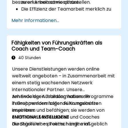
besseren Arbeitsatmosphäre.
zu erkennen sowie abzustellen.
Die Effizienz der Teamarbeit merklich zu
steigern.
Mehr Informationen...
Die individuellen wie kollektiven
Bedürfnisse des Teams besser zu
verstehen, um ihre eigenen Bemühungen
Fähigkeiten von Führungskräften als
zielgerichtet einzusetzen.
Coach und Team-Coach
Die Bedeutung der emotionalen
Intelligenz als Indikator und
40 Stunden
Orientierungshilfe für gelingende
Unsere Dienstleistungen werden online
zwischenmenschliche Beziehungen am
weltweit angeboten – in Zusammenarbeit mit
Arbeitsplatz zu erfassen.
einem stetig wachsenden Netzwerk
internationaler Partner. Unsere
zehnwöchigen Transformations-Programme
Am Ende der Ausbildung haben die
in Gruppenform sollen Führungskräfte
Teilnehmenden folgende Kompetenzen
inspirieren und befähigen; sie werden von
erworben:
erfahrenen Moderatoren und Coaches
EMOTIONALE INTELLIGENZ
durchgeführt – praktisch online im
Die Stärke eines Teams hängt maßgeblich