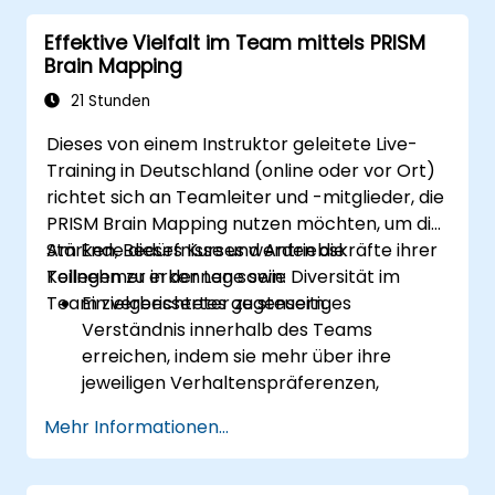
optimieren.
Effektive Vielfalt im Team mittels PRISM
Ein Gefühl für psychologische Sicherheit
Brain Mapping
und gemeinsame Teamidentität zu
fördern.
21 Stunden
Dieses von einem Instruktor geleitete Live-
Training in Deutschland (online oder vor Ort)
richtet sich an Teamleiter und -mitglieder, die
PRISM Brain Mapping nutzen möchten, um die
Stärken, Bedürfnisse und Antriebskräfte ihrer
Am Ende dieses Kurses werden die
Kollegen zu erkennen sowie Diversität im
Teilnehmer in der Lage sein:
Team zielgerichteter zu steuern.
Ein verbessertes gegenseitiges
Verständnis innerhalb des Teams
erreichen, indem sie mehr über ihre
jeweiligen Verhaltenspräferenzen,
Kommunikationsstile, Stärken, Bedürfnisse
Mehr Informationen...
und arbeitsrelevanten Motivationen
erfahren.
Die Stärken des Teams zu identifizieren