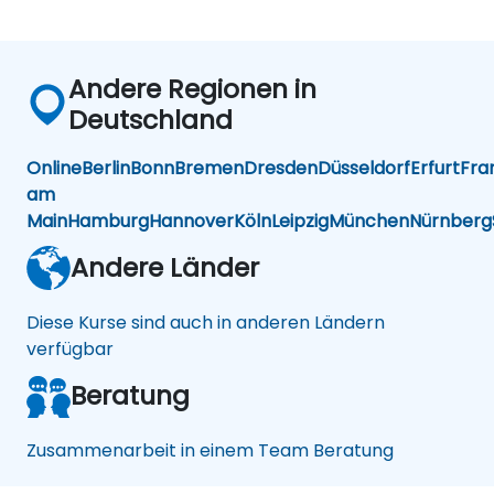
Andere Regionen in
Deutschland
Online
Berlin
Bonn
Bremen
Dresden
Düsseldorf
Erfurt
Fra
am
Main
Hamburg
Hannover
Köln
Leipzig
München
Nürnberg
Andere Länder
Diese Kurse sind auch in anderen Ländern
verfügbar
Beratung
Zusammenarbeit in einem Team Beratung