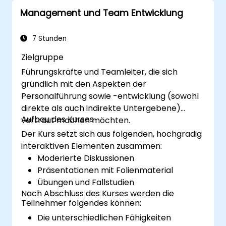
auszuhandeln oder den Aktionärswert
Unternehmensstrukturen nachhaltig
Management und Team Entwicklung
kontinuierlich zu steigern – dieses Programm
auszuweiten.
vermittelt die notwendige
Verhaltensgenauigkeit und strategische
7 Stunden
Ausrichtung, um nachweisbare Erfolge zu
Zielgruppe
erzielen.
Führungskräfte und Teamleiter, die sich
gründlich mit den Aspekten der
Personalführung sowie -entwicklung (sowohl
direkte als auch indirekte Untergebene)
Aufbau des Kurses
vertraut machen möchten.
Der Kurs setzt sich aus folgenden, hochgradig
interaktiven Elementen zusammen:
Moderierte Diskussionen
Präsentationen mit Folienmaterial
Übungen und Fallstudien
Nach Abschluss des Kurses werden die
Teilnehmer folgendes können:
Die unterschiedlichen Fähigkeiten