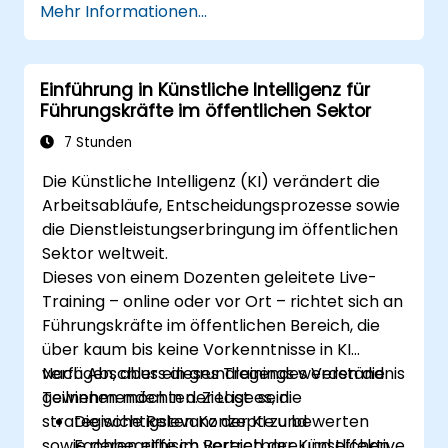
Mehr Informationen...
zusammenfassen sowie vergleichen.
Gemini effizient zum Brainstorming, zur
Planung und zur Strukturierung von Ideen
Einführung in Künstliche Intelligenz für
einsetzen.
Führungskräfte im öffentlichen Sektor
7 Stunden
Die Künstliche Intelligenz (KI) verändert die
Arbeitsabläufe, Entscheidungsprozesse sowie
die Dienstleistungserbringung im öffentlichen
Sektor weltweit.
Dieses von einem Dozenten geleitete Live-
Training – online oder vor Ort – richtet sich an
Führungskräfte im öffentlichen Bereich, die
über kaum bis keine Vorkenntnisse in KI
verfügen, aber ein grundlegendes Verständnis
Nach Abschluss dieses Trainings werden die
gewinnen möchten. Ziel ist es, die
Teilnehmenden in der Lage sein:
strategische Relevanz der KI zu bewerten
Die wichtigsten Konzepte und
sowie deren ethisch vertretbare und effektive
Fachbegriffe im Bereich der Künstlichen