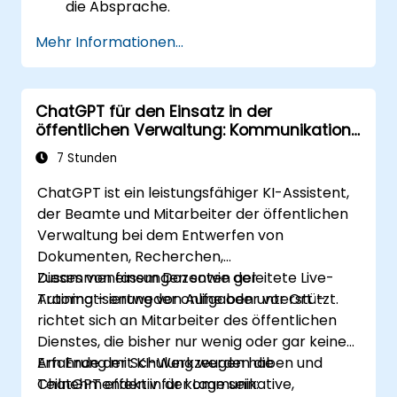
die Absprache.
Mehr Informationen...
ChatGPT für den Einsatz in der
öffentlichen Verwaltung: Kommunikation,
Analyse und Produktivität
7 Stunden
ChatGPT ist ein leistungsfähiger KI-Assistent,
der Beamte und Mitarbeiter der öffentlichen
Verwaltung bei dem Entwerfen von
Dokumenten, Recherchen,
Zusammenfassungen sowie der
Dieses von einem Dozenten geleitete Live-
Automatisierung von Aufgaben unterstützt.
Training – entweder online oder vor Ort –
richtet sich an Mitarbeiter des öffentlichen
Dienstes, die bisher nur wenig oder gar keine
Erfahrung mit KI-Werkzeugen haben und
Am Ende der Schulung werden die
ChatGPT effektiv für kommunikative,
Teilnehmenden in der Lage sein: