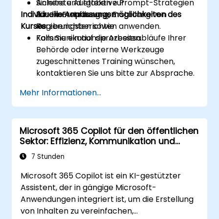
Sichere und effektive Prompt-Strategien
Anleitete Aufgaben zur
Individuelle Anpassungsmöglichkeiten des
für die Erstellung von
Zusammenfassung, Erstellung von
Kurses
Regierungsberichten anwenden.
Kurzberichten sowie
Kommunikationsprozessen.
Falls Sie ein auf die Arbeitsabläufe Ihrer
Behörde oder interne Werkzeuge
zugeschnittenes Training wünschen,
kontaktieren Sie uns bitte zur Absprache.
Mehr Informationen...
Microsoft 365 Copilot für den öffentlichen
Sektor: Effizienz, Kommunikation und
Erkenntnisse
7 Stunden
Microsoft 365 Copilot ist ein KI-gestützter
Assistent, der in gängige Microsoft-
Anwendungen integriert ist, um die Erstellung
von Inhalten zu vereinfachen,