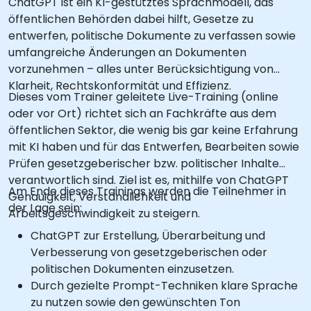
ChatGPT ist ein KI-gestütztes Sprachmodell, das
öffentlichen Behörden dabei hilft, Gesetze zu
entwerfen, politische Dokumente zu verfassen sowie
umfangreiche Änderungen an Dokumenten
vorzunehmen – alles unter Berücksichtigung von
Klarheit, Rechtskonformität und Effizienz.
Dieses vom Trainer geleitete Live-Training (online
oder vor Ort) richtet sich an Fachkräfte aus dem
öffentlichen Sektor, die wenig bis gar keine Erfahrung
mit KI haben und für das Entwerfen, Bearbeiten sowie
Prüfen gesetzgeberischer bzw. politischer Inhalte
verantwortlich sind. Ziel ist es, mithilfe von ChatGPT
Am Ende dieses Trainings werden die Teilnehmer in
Genauigkeit, Verständlichkeit und
der Lage sein:
Arbeitsgeschwindigkeit zu steigern.
ChatGPT zur Erstellung, Überarbeitung und
Verbesserung von gesetzgeberischen oder
politischen Dokumenten einzusetzen.
Durch gezielte Prompt-Techniken klare Sprache
zu nutzen sowie den gewünschten Ton