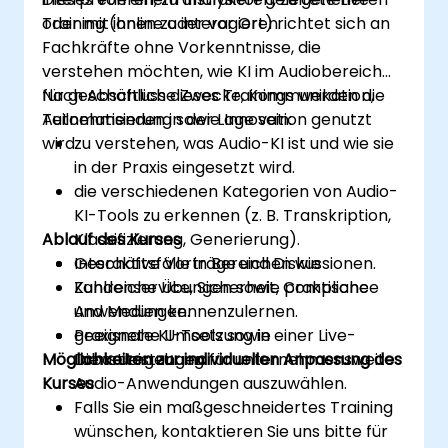
oder mit ihnen zu interagieren.
Training (online oder vor Ort) richtet sich an
Fachkräfte ohne Vorkenntnisse, die
verstehen möchten, wie KI im Audiobereich
für geschäftliche Zwecke, Kommunikation,
Nach Abschluss dieses Trainings werden die
Automatisierung sowie Innovation genutzt
Teilnehmenden in der Lage sein:
wird.
zu verstehen, was Audio-KI ist und wie sie
in der Praxis eingesetzt wird.
die verschiedenen Kategorien von Audio-
KI-Tools zu erkennen (z. B. Transkription,
Ablauf des Kurses
Klassifizierung, Generierung).
Geschäftsfälle in Bereichen wie
Interaktive Vorträge und Diskussionen.
Kundenservice, Sicherheit, Compliance
Zahlreiche Übungen sowie praktische
und Medien kennenzulernen.
Anwendungen.
geeignete KI-Tools sowie
Praxisnahe Umsetzung in einer Live-
Möglichkeiten zur individuellen Anpassung des
Dienstleistungen für unternehmensweite
Laborumgebung.
Kurses
Audio-Anwendungen auszuwählen.
Falls Sie ein maßgeschneidertes Training
wünschen, kontaktieren Sie uns bitte für