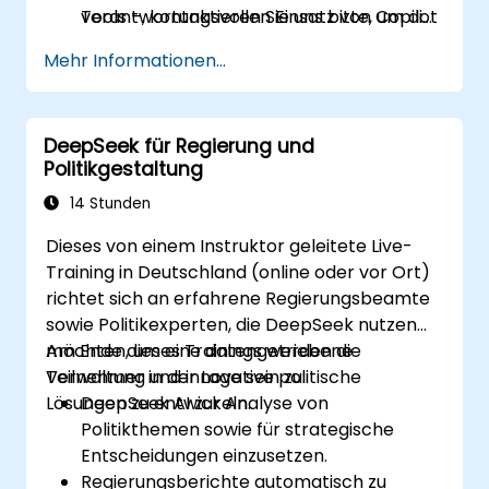
verantwortungsvollen Einsatz von Copilot
Tools –, kontaktieren Sie uns bitte, um die
im Kontext des öffentlichen Sektors zu
Details zu vereinbaren.
Mehr Informationen...
befolgen.
DeepSeek für Regierung und
Politikgestaltung
14 Stunden
Dieses von einem Instruktor geleitete Live-
Training in Deutschland (online oder vor Ort)
richtet sich an erfahrene Regierungsbeamte
sowie Politikexperten, die DeepSeek nutzen
möchten, um eine datengetriebene
Am Ende dieses Trainings werden die
Verwaltung und innovative politische
Teilnehmer in der Lage sein zu:
Lösungen zu entwickeln.
DeepSeek AI zur Analyse von
Politikthemen sowie für strategische
Entscheidungen einzusetzen.
Regierungsberichte automatisch zu