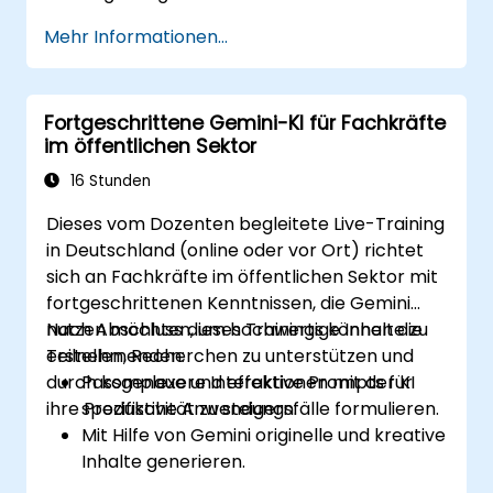
erstellen und so die Transparenz von
Mehr Informationen...
Daten zu erhöhen.
Durch KI gewonnene Erkenntnisse zur
Förderung der Innovation im öffentlichen
Fortgeschrittene Gemini-KI für Fachkräfte
Sektor anzuwenden.
im öffentlichen Sektor
Mit mithilfe von KI-gestützten Lösungen
die Bürgerbeteiligung zu stärken.
16 Stunden
Dieses vom Dozenten begleitete Live-Training
in Deutschland (online oder vor Ort) richtet
sich an Fachkräfte im öffentlichen Sektor mit
fortgeschrittenen Kenntnissen, die Gemini
nutzen möchten, um hochwertige Inhalte zu
Nach Abschluss dieses Trainings können die
erstellen, Recherchen zu unterstützen und
Teilnehmenden:
durch komplexere Interaktionen mit der KI
Passgenaue und effektive Prompts für
ihre Produktivität zu steigern.
spezifische Anwendungsfälle formulieren.
Mit Hilfe von Gemini originelle und kreative
Inhalte generieren.
Komplexe Informationen präzise