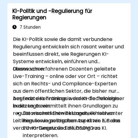
Zusammenhang mit KI.
KI-Politik und -Regulierung für
Sie stellen Ihre HR-Abteilung optimal auf
Regierungen
zukünftige Herausforderungen vor.
7 Stunden
Die KI-Politik sowie die damit verbundene
Regulierung entwickeln sich rasant weiter und
beeinflussen direkt, wie Regierungen KI-
Systeme entwickeln, einführen und
überwachen.
Dieses von erfahrenen Dozenten geleitete
Live-Training – online oder vor Ort – richtet
sich an Rechts- und Compliance-Experten
aus dem öffentlichen Sektor, die bisher nur
begrenzte Kenntnisse in der KI-Technologie
Am Ende des Trainings werden die Teilnehmer
besitzen. Es vermittelt ihnen Grundlagen zu
in der Lage sein:
regulatorischen Entwicklungen, ethischen
Die wesentlichen Bestandteile relevanter
Leitlinien sowie politischen Aspekten für eine
Regulierungsvorgaben zur KI wie z. B. das
verantwortungsvolle Einführung von KI.
EU-KI-Gesetz und die DSGVO zu
interpretieren.