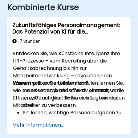
Kombinierte Kurse
Zukunftsfähiges Personalmanagement:
Das Potenzial von KI für die
Personalführung nutzen
7 Stunden
Entdecken Sie, wie Künstliche Intelligenz Ihre
HR-Prozesse – vom Recruiting über die
Gehaltsabrechnung bis hin zur
Mitarbeiterentwicklung – revolutionieren
kann. In praxisorientierten Modulen lernen Sie,
Warum sollten Sie teilnehmen?
wie man KI ethisch und effektiv einsetzt, um
Sie erlangen praktische KI-Kenntnisse, die
Effizienz, Genauigkeit sowie das Erlebnis der
speziell auf den HR-Bereich zugeschnitten
Mitarbeiter zu verbessern.
sind.
Sie lernen, wichtige Personalaufgaben zu
automatisieren und zu optimieren.
Mehr Informationen...
Sie verstehen die ethische Nutzung sowie
das Risikomanagement im