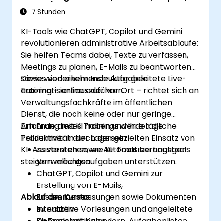
Gemini)
7 Stunden
KI-Tools wie ChatGPT, Copilot und Gemini
revolutionieren administrative Arbeitsabläufe:
Sie helfen Teams dabei, Texte zu verfassen,
Meetings zu planen, E-Mails zu beantworten
sowie wiederkehrende Aufgaben
Dieses von einem Instruktor geleitete Live-
automatisiert auszuführen.
Training – online oder vor Ort – richtet sich an
Verwaltungsfachkräfte im öffentlichen
Dienst, die noch keine oder nur geringe
Erfahrung mit KI haben und ihre tägliche
Am Ende dieses Trainings werden die
Produktivität durch den gezielten Einsatz von
Teilnehmer in der Lage sein:
KI-Assistenten sowie Automatisierungstools
zu verstehen, wie KI-Tools bei häufigen
steigern möchten.
Verwaltungsaufgaben unterstützen.
ChatGPT, Copilot und Gemini zur
Erstellung von E-Mails,
Ablauf des Kurses
Zusammenfassungen sowie Dokumenten
zu nutzen.
Interaktive Vorlesungen und angeleitete
KI-Tools mit Kalendern, Aufgabenlisten
Demonstrationen.