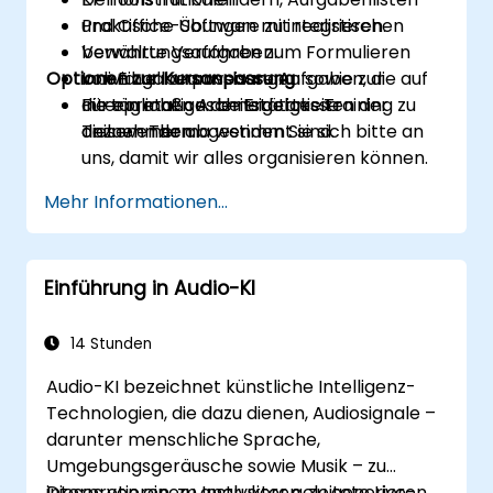
und Office-Software zu integrieren.
Praktische Übungen mit realistischen
bewährte Verfahren zum Formulieren
Verwaltungsaufgaben.
Optionen zur Kursanpassung
von Eingabeanweisungen sowie zur
Individuell anpassbare Aufgaben, die auf
Interpretation der Ergebnisse
die täglichen Arbeitstätigkeiten der
Für ein maßgeschneidertes Training zu
anzuwenden.
Teilnehmer abgestimmt sind.
diesem Thema wenden Sie sich bitte an
uns, damit wir alles organisieren können.
Mehr Informationen...
Einführung in Audio-KI
14 Stunden
Audio-KI bezeichnet künstliche Intelligenz-
Technologien, die dazu dienen, Audiosignale –
darunter menschliche Sprache,
Umgebungsgeräusche sowie Musik – zu
interpretieren, zu analysieren, zu generieren
Dieses von einem Instruktor geleitete Live-