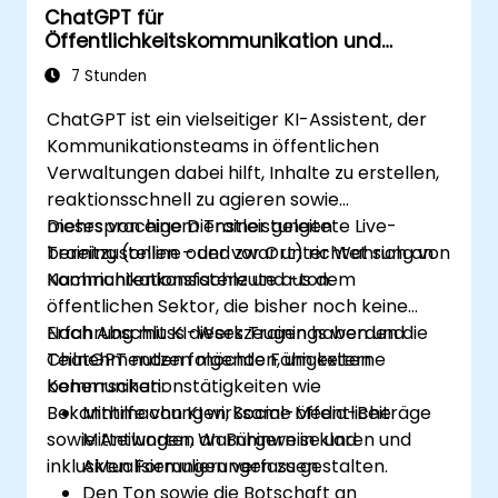
ChatGPT für
Öffentlichkeitskommunikation und
Bürgeransprache
7 Stunden
ChatGPT ist ein vielseitiger KI-Assistent, der
Kommunikationsteams in öffentlichen
Verwaltungen dabei hilft, Inhalte zu erstellen,
reaktionsschnell zu agieren sowie
mehrsprachige Dienstleistungen
Dieses von einem Trainer geleitete Live-
bereitzustellen – und zwar unter Wahrung von
Training (online oder vor Ort) richtet sich an
Nachrichtenkonsistenz und -ton.
Kommunikationsfachleute aus dem
öffentlichen Sektor, die bisher noch keine
Erfahrung mit KI-Werkzeugen haben und
Nach Abschluss dieses Trainings werden die
ChatGPT nutzen möchten, um externe
Teilnehmenden folgende Fähigkeiten
Kommunikationstätigkeiten wie
beherrschen:
Bekanntmachungen, Social-Media-Beiträge
Mithilfe von KI wirksame öffentliche
sowie Antworten an Bürgern in klaren und
Mitteilungen, Warnhinweise und
inklusiven Formulierungen zu gestalten.
Aktualisierungen verfassen.
Den Ton sowie die Botschaft an