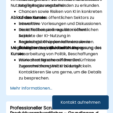
Nutzung in Regierungsbehörden zu erkunden.
Intelligenz zu verstehen.
Chancen sowie Risiken von KI in konkreten
Ablauf des Kurses
Kontexten des öffentlichen Sektors zu
bewerten.
Interaktive Vorlesungen und Diskussionen.
Die ethischen und regulatorischen
Reale Fallbeispiele aus dem öffentlichen
Aspekte der KI-Nutzung in
Sektor.
Regierungsbehörden kennenzulernen.
Angeleitete Gruppenreflexion sowie
Möglichkeiten zur individuellen Anpassung des
Fundierte Standpunkte für die
Übungen zur politischen Planung.
Kurses
Ausarbeitung von Politik, Beschaffungen
sowie strategischen Plänen im
Wünschen Sie eine auf Ihre Bedürfnisse
Zusammenhang mit KI zu entwickeln.
zugeschnittene Weiterbildung?
Kontaktieren Sie uns gerne, um die Details
zu besprechen.
Mehr Informationen...
Kontakt aufnehmen
Professioneller Scrum