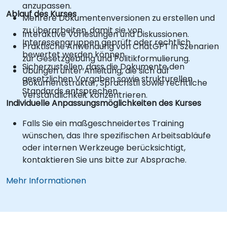
anzupassen.
Ablauf des Kurses
Mehrere Dokumentenversionen zu erstellen und
zu überarbeiten, damit sie von
Interaktive Vorlesungen und Diskussionen.
Interessengruppen geprüft oder rechtlich
Praktische Anwendung von ChatGPT in Szenarien
bewertet werden können.
zur Gesetzgebung und Politikformulierung.
Sicherzustellen, dass die Dokumente den
Übungen unter Anleitung, die sich auf
gesetzlichen Vorgaben sowie strukturellen
Dokumentstruktur, Sprachstil sowie rechtliche
Standards entsprechen.
Verständlichkeit konzentrieren.
Individuelle Anpassungsmöglichkeiten des Kurses
Falls Sie ein maßgeschneidertes Training
wünschen, das Ihre spezifischen Arbeitsabläufe
oder internen Werkzeuge berücksichtigt,
kontaktieren Sie uns bitte zur Absprache.
Mehr Informationen