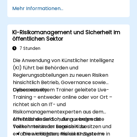
Mehr Informationen...
KI-Risikomanagement und Sicherheit im
öffentlichen Sektor
7 Stunden
Die Anwendung von Künstlicher Intelligenz
(KI) führt bei Behörden und
Regierungsabteilungen zu neuen Risiken
hinsichtlich Betrieb, Governance sowie
Cybersecurity.
Dieses von einem Trainer geleitete Live-
Training – entweder online oder vor Ort –
richtet sich an IT- und
Risikomanagementexperten aus dem
öffentlichen Sektor, die nur begrenzte
Am Ende dieser Schulung werden die
Vorkenntnisse im Bereich KI besitzen und
Teilnehmer in der Lage sein zu:
erfahren möchten, wie sie KI-Systeme in
Die wichtigsten Risikokonzepte im