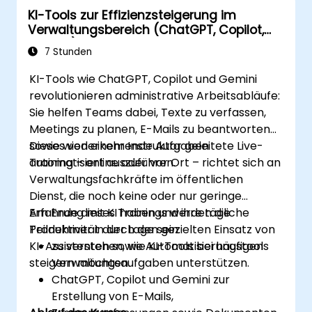
KI-Tools zur Effizienzsteigerung im
Verwaltungsbereich (ChatGPT, Copilot,
Gemini)
7 Stunden
KI-Tools wie ChatGPT, Copilot und Gemini
revolutionieren administrative Arbeitsabläufe:
Sie helfen Teams dabei, Texte zu verfassen,
Meetings zu planen, E-Mails zu beantworten
sowie wiederkehrende Aufgaben
Dieses von einem Instruktor geleitete Live-
automatisiert auszuführen.
Training – online oder vor Ort – richtet sich an
Verwaltungsfachkräfte im öffentlichen
Dienst, die noch keine oder nur geringe
Erfahrung mit KI haben und ihre tägliche
Am Ende dieses Trainings werden die
Produktivität durch den gezielten Einsatz von
Teilnehmer in der Lage sein:
KI-Assistenten sowie Automatisierungstools
zu verstehen, wie KI-Tools bei häufigen
steigern möchten.
Verwaltungsaufgaben unterstützen.
ChatGPT, Copilot und Gemini zur
Erstellung von E-Mails,