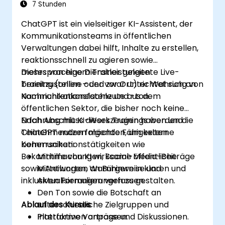
7 Stunden
ChatGPT ist ein vielseitiger KI-Assistent, der
Kommunikationsteams in öffentlichen
Verwaltungen dabei hilft, Inhalte zu erstellen,
reaktionsschnell zu agieren sowie
mehrsprachige Dienstleistungen
Dieses von einem Trainer geleitete Live-
bereitzustellen – und zwar unter Wahrung von
Training (online oder vor Ort) richtet sich an
Nachrichtenkonsistenz und -ton.
Kommunikationsfachleute aus dem
öffentlichen Sektor, die bisher noch keine
Erfahrung mit KI-Werkzeugen haben und
Nach Abschluss dieses Trainings werden die
ChatGPT nutzen möchten, um externe
Teilnehmenden folgende Fähigkeiten
Kommunikationstätigkeiten wie
beherrschen:
Bekanntmachungen, Social-Media-Beiträge
Mithilfe von KI wirksame öffentliche
sowie Antworten an Bürgern in klaren und
Mitteilungen, Warnhinweise und
inklusiven Formulierungen zu gestalten.
Aktualisierungen verfassen.
Den Ton sowie die Botschaft an
Ablauf des Kurses
unterschiedliche Zielgruppen und
Plattformen anpassen.
Interaktive Vorträge und Diskussionen.