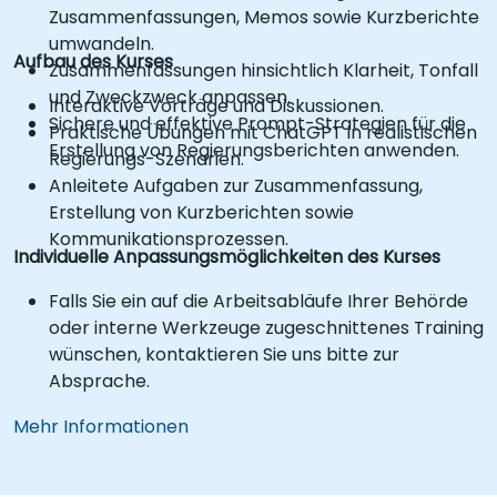
Zusammenfassungen, Memos sowie Kurzberichte
umwandeln.
Aufbau des Kurses
Zusammenfassungen hinsichtlich Klarheit, Tonfall
und Zweckzweck anpassen.
Interaktive Vorträge und Diskussionen.
Sichere und effektive Prompt-Strategien für die
Praktische Übungen mit ChatGPT in realistischen
Erstellung von Regierungsberichten anwenden.
Regierungs-Szenarien.
Anleitete Aufgaben zur Zusammenfassung,
Erstellung von Kurzberichten sowie
Kommunikationsprozessen.
Individuelle Anpassungsmöglichkeiten des Kurses
Falls Sie ein auf die Arbeitsabläufe Ihrer Behörde
oder interne Werkzeuge zugeschnittenes Training
wünschen, kontaktieren Sie uns bitte zur
Absprache.
Mehr Informationen