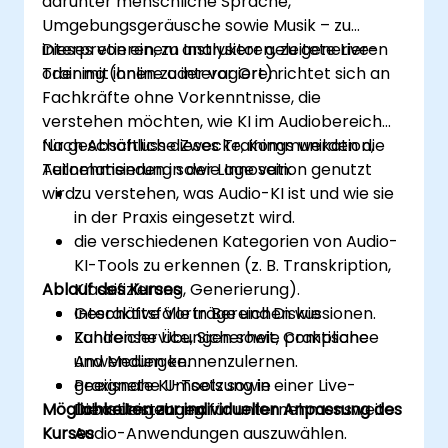
darunter menschliche Sprache,
Umgebungsgeräusche sowie Musik – zu
interpretieren, zu analysieren, zu generieren
Dieses von einem Instruktor geleitete Live-
oder mit ihnen zu interagieren.
Training (online oder vor Ort) richtet sich an
Fachkräfte ohne Vorkenntnisse, die
verstehen möchten, wie KI im Audiobereich
für geschäftliche Zwecke, Kommunikation,
Nach Abschluss dieses Trainings werden die
Automatisierung sowie Innovation genutzt
Teilnehmenden in der Lage sein:
wird.
zu verstehen, was Audio-KI ist und wie sie
in der Praxis eingesetzt wird.
die verschiedenen Kategorien von Audio-
KI-Tools zu erkennen (z. B. Transkription,
Ablauf des Kurses
Klassifizierung, Generierung).
Geschäftsfälle in Bereichen wie
Interaktive Vorträge und Diskussionen.
Kundenservice, Sicherheit, Compliance
Zahlreiche Übungen sowie praktische
und Medien kennenzulernen.
Anwendungen.
geeignete KI-Tools sowie
Praxisnahe Umsetzung in einer Live-
Möglichkeiten zur individuellen Anpassung des
Dienstleistungen für unternehmensweite
Laborumgebung.
Kurses
Audio-Anwendungen auszuwählen.