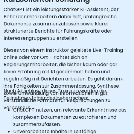
ChatGPT ist ein leistungsstarker KI-Assistent, der
Behördenmitarbeitern dabei hilft, umfangreiche
Dokumente zusammenzufassen sowie klare,
strukturierte Berichte für Führungskräfte oder
Interessengruppen zu erstellen.
Dieses von einem Instruktor geleitete Live-Training –
online oder vor Ort – richtet sich an
Regierungsmitarbeiter, die bisher kaum oder gar
keine Erfahrung mit KI gesammelt haben und
regelmäßig mit Berichten arbeiten. Es geht darum,
ihre Fähigkeiten zur Zusammenfassung, Synthese
Nach Abschluss dieses Trainings werden die
sowie Umwandlung von Informationen in gut
Teilnehmer folgendes beherrschen:
verständliche Formate für Besprechungen zu
verbessern.
ChatGPT nutzen, um relevante Erkenntnisse aus
komplexen Dokumenten zu extrahieren und
zusammenzufassen.
Unverarbeitete Inhalte in Leitfähige