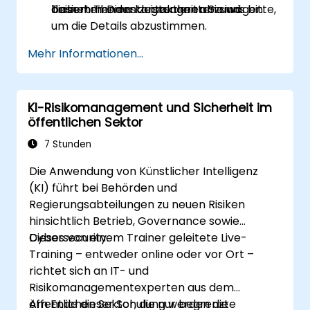
basierten Dienstleistungen abzuwägen.
Teilnehmenden zugeschnitten sind.
diesem Thema kontaktieren Sie uns bitte,
um die Details abzustimmen.
Mehr Informationen...
KI-Risikomanagement und Sicherheit im
öffentlichen Sektor
7 Stunden
Die Anwendung von Künstlicher Intelligenz
(KI) führt bei Behörden und
Regierungsabteilungen zu neuen Risiken
hinsichtlich Betrieb, Governance sowie
Cybersecurity.
Dieses von einem Trainer geleitete Live-
Training – entweder online oder vor Ort –
richtet sich an IT- und
Risikomanagementexperten aus dem
öffentlichen Sektor, die nur begrenzte
Am Ende dieser Schulung werden die