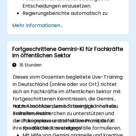
Entscheidungen einzusetzen.
Regierungsberichte automatisch zu
erstellen und so die Transparenz von
Mehr Informationen...
Daten zu erhöhen.
Durch KI gewonnene Erkenntnisse zur
Förderung der Innovation im öffentlichen
Fortgeschrittene Gemini-KI für Fachkräfte
Sektor anzuwenden.
im öffentlichen Sektor
Mit mithilfe von KI-gestützten Lösungen
die Bürgerbeteiligung zu stärken.
16 Stunden
Dieses vom Dozenten begleitete Live-Training
in Deutschland (online oder vor Ort) richtet
sich an Fachkräfte im öffentlichen Sektor mit
fortgeschrittenen Kenntnissen, die Gemini
nutzen möchten, um hochwertige Inhalte zu
Nach Abschluss dieses Trainings können die
erstellen, Recherchen zu unterstützen und
Teilnehmenden:
durch komplexere Interaktionen mit der KI
Passgenaue und effektive Prompts für
ihre Produktivität zu steigern.
spezifische Anwendungsfälle formulieren.
Mit Hilfe von Gemini originelle und kreative