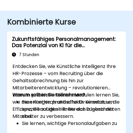
Kombinierte Kurse
Zukunftsfähiges Personalmanagement:
Das Potenzial von KI für die
Personalführung nutzen
7 Stunden
Entdecken Sie, wie Künstliche Intelligenz Ihre
HR-Prozesse – vom Recruiting über die
Gehaltsabrechnung bis hin zur
Mitarbeiterentwicklung – revolutionieren
kann. In praxisorientierten Modulen lernen Sie,
Warum sollten Sie teilnehmen?
wie man KI ethisch und effektiv einsetzt, um
Sie erlangen praktische KI-Kenntnisse, die
Effizienz, Genauigkeit sowie das Erlebnis der
speziell auf den HR-Bereich zugeschnitten
Mitarbeiter zu verbessern.
sind.
Sie lernen, wichtige Personalaufgaben zu
automatisieren und zu optimieren.