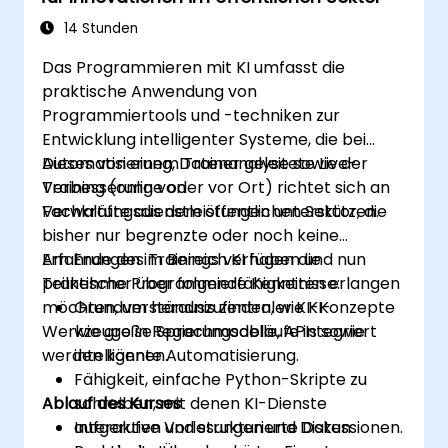
14 Stunden
Das Programmieren mit KI umfasst die
praktische Anwendung von
Programmiertools und -techniken zur
Entwicklung intelligenter Systeme, die bei
Automatisierung, Datenanalyse sowie der
Dieses von einem Trainer geleitete Live-
Verbesserung von
Training (online oder vor Ort) richtet sich an
Verwaltungsdienstleistungen unterstützen.
Fachkräfte aus dem öffentlichen Sektor, die
bisher nur begrenzte oder noch keine
Erfahrungen im Bereich KI haben und nun
Am Ende des Trainings verfügen die
praktische Programmierfähigkeiten erlangen
Teilnehmer über folgende Kenntnisse:
möchten, um herauszufinden, wie KI-
Grundverständnis zentraler KI-Konzepte
Werkzeuge in Regierungsabläufe integriert
wie große Sprachmodelle, APIs sowie
werden können.
intelligente Automatisierung.
Fähigkeit, einfache Python-Skripte zu
Ablauf des Kurses
schreiben, mit denen KI-Dienste
aufgerufen und strukturierte Daten
Interaktive Vorlesungen und Diskussionen.