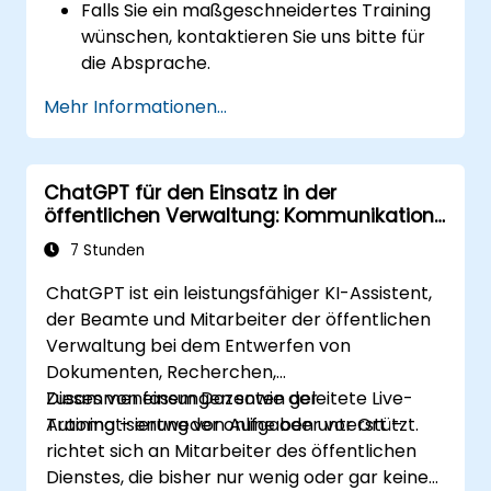
Falls Sie ein maßgeschneidertes Training
wünschen, kontaktieren Sie uns bitte für
die Absprache.
Mehr Informationen...
ChatGPT für den Einsatz in der
öffentlichen Verwaltung: Kommunikation,
Analyse und Produktivität
7 Stunden
ChatGPT ist ein leistungsfähiger KI-Assistent,
der Beamte und Mitarbeiter der öffentlichen
Verwaltung bei dem Entwerfen von
Dokumenten, Recherchen,
Zusammenfassungen sowie der
Dieses von einem Dozenten geleitete Live-
Automatisierung von Aufgaben unterstützt.
Training – entweder online oder vor Ort –
richtet sich an Mitarbeiter des öffentlichen
Dienstes, die bisher nur wenig oder gar keine