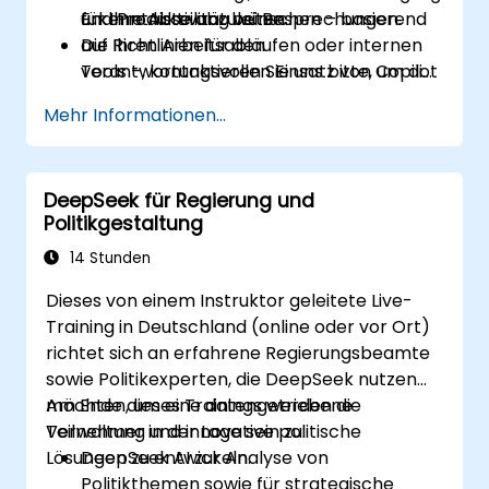
Erkenntnisse abzuleiten.
und Produktivität bei Besprechungen.
für Ihre Abteilung wünschen – basierend
Die Richtlinien für den
auf Ihren Arbeitsabläufen oder internen
verantwortungsvollen Einsatz von Copilot
Tools –, kontaktieren Sie uns bitte, um die
im Kontext des öffentlichen Sektors zu
Details zu vereinbaren.
Mehr Informationen...
befolgen.
DeepSeek für Regierung und
Politikgestaltung
14 Stunden
Dieses von einem Instruktor geleitete Live-
Training in Deutschland (online oder vor Ort)
richtet sich an erfahrene Regierungsbeamte
sowie Politikexperten, die DeepSeek nutzen
möchten, um eine datengetriebene
Am Ende dieses Trainings werden die
Verwaltung und innovative politische
Teilnehmer in der Lage sein zu:
Lösungen zu entwickeln.
DeepSeek AI zur Analyse von
Politikthemen sowie für strategische