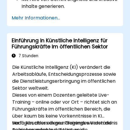
Inhalte generieren.
Komplexe Informationen präzise
Mehr Informationen...
zusammenfassen sowie vergleichen.
Gemini effizient zum Brainstorming, zur
Planung und zur Strukturierung von Ideen
Einführung in Künstliche Intelligenz für
einsetzen.
Führungskräfte im öffentlichen Sektor
7 Stunden
Die Künstliche Intelligenz (KI) verändert die
Arbeitsabläufe, Entscheidungsprozesse sowie
die Dienstleistungserbringung im öffentlichen
Sektor weltweit.
Dieses von einem Dozenten geleitete Live-
Training – online oder vor Ort – richtet sich an
Führungskräfte im öffentlichen Bereich, die
über kaum bis keine Vorkenntnisse in KI
verfügen, aber ein grundlegendes Verständnis
Nach Abschluss dieses Trainings werden die
gewinnen möchten. Ziel ist es, die
Teilnehmenden in der Lage sein: