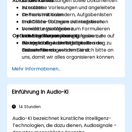
Ablauf des Kurses
Zusammenfassungen sowie Dokumenten
zu nutzen.
Interaktive Vorlesungen und angeleitete
KI-Tools mit Kalendern, Aufgabenlisten
Demonstrationen.
und Office-Software zu integrieren.
Praktische Übungen mit realistischen
bewährte Verfahren zum Formulieren
Verwaltungsaufgaben.
Optionen zur Kursanpassung
von Eingabeanweisungen sowie zur
Individuell anpassbare Aufgaben, die auf
Interpretation der Ergebnisse
die täglichen Arbeitstätigkeiten der
Für ein maßgeschneidertes Training zu
anzuwenden.
Teilnehmer abgestimmt sind.
diesem Thema wenden Sie sich bitte an
uns, damit wir alles organisieren können.
Mehr Informationen...
Einführung in Audio-KI
14 Stunden
Audio-KI bezeichnet künstliche Intelligenz-
Technologien, die dazu dienen, Audiosignale –