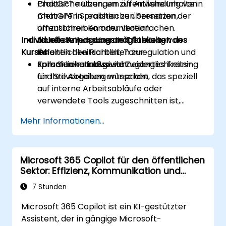
ChatGPT nutzen, um öffentliche Inhalte in
Praktische Übungen zur Anwendung von
mehreren Sprachen zu übersetzen,
ChatGPT in realistischen Szenarien der
umzuschreiben oder vereinfachen.
öffentlichen Kommunikation.
Individuelle Anpassungsmöglichkeiten des
Sicherstellen, dass die Erstellung von
Anleitete Aufgaben mit Fokus auf
Kurses
Inhalten den Richtlinien zur
Öffentlichkeitsarbeit, Tonregulation und
Kommunikation sowie Zugänglichkeits-
sprachliche Inklusivität.
Falls Sie ein maßgeschneidertes Training
und Stilvorgaben entspricht.
für Ihre Abteilung wünschen, das speziell
auf interne Arbeitsabläufe oder
verwendete Tools zugeschnitten ist,
kontaktieren Sie uns bitte zur Planung.
Mehr Informationen...
Microsoft 365 Copilot für den öffentlichen
Sektor: Effizienz, Kommunikation und
Erkenntnisse
7 Stunden
Microsoft 365 Copilot ist ein KI-gestützter
Assistent, der in gängige Microsoft-