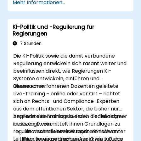
Mehr Informationen...
Sie verstehen die ethische Nutzung sowie
das Risikomanagement im
Zusammenhang mit KI.
KI-Politik und -Regulierung für
Sie stellen Ihre HR-Abteilung optimal auf
Regierungen
zukünftige Herausforderungen vor.
7 Stunden
Die KI-Politik sowie die damit verbundene
Regulierung entwickeln sich rasant weiter und
beeinflussen direkt, wie Regierungen KI-
Systeme entwickeln, einführen und
überwachen.
Dieses von erfahrenen Dozenten geleitete
Live-Training – online oder vor Ort – richtet
sich an Rechts- und Compliance-Experten
aus dem öffentlichen Sektor, die bisher nur
begrenzte Kenntnisse in der KI-Technologie
Am Ende des Trainings werden die Teilnehmer
besitzen. Es vermittelt ihnen Grundlagen zu
in der Lage sein:
regulatorischen Entwicklungen, ethischen
Die wesentlichen Bestandteile relevanter
Leitlinien sowie politischen Aspekten für eine
Regulierungsvorgaben zur KI wie z. B. das