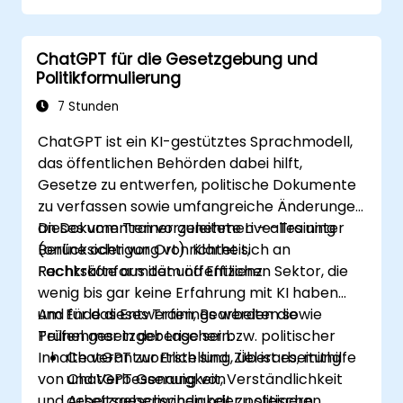
ChatGPT für die Gesetzgebung und
Politikformulierung
7 Stunden
ChatGPT ist ein KI-gestütztes Sprachmodell,
das öffentlichen Behörden dabei hilft,
Gesetze zu entwerfen, politische Dokumente
zu verfassen sowie umfangreiche Änderungen
an Dokumenten vorzunehmen – alles unter
Dieses vom Trainer geleitete Live-Training
Berücksichtigung von Klarheit,
(online oder vor Ort) richtet sich an
Rechtskonformität und Effizienz.
Fachkräfte aus dem öffentlichen Sektor, die
wenig bis gar keine Erfahrung mit KI haben
und für das Entwerfen, Bearbeiten sowie
Am Ende dieses Trainings werden die
Prüfen gesetzgeberischer bzw. politischer
Teilnehmer in der Lage sein:
Inhalte verantwortlich sind. Ziel ist es, mithilfe
ChatGPT zur Erstellung, Überarbeitung
von ChatGPT Genauigkeit, Verständlichkeit
und Verbesserung von
und Arbeitsgeschwindigkeit zu steigern.
gesetzgeberischen oder politischen