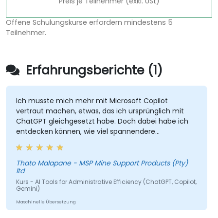
Preis je Teilnehmer (exkl. USt)
Offene Schulungskurse erfordern mindestens 5
Teilnehmer.
Erfahrungsberichte (1)
Ich musste mich mehr mit Microsoft Copilot
vertraut machen, etwas, das ich ursprünglich mit
ChatGPT gleichgesetzt habe. Doch dabei habe ich
entdecken können, wie viel spannendere
Möglichkeiten es gibt, die ich fortan nutzen werde,
um mir das Leben zu erleichtern.
Thato Malapane - MSP Mine Support Products (Pty)
ltd
Kurs - AI Tools for Administrative Efficiency (ChatGPT, Copilot,
Gemini)
Maschinelle Übersetzung