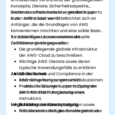
Konzepte, Dienste, Sicherheitsaspekte,
Architektur, Preismodelle sowie des Supports
Dieser von einem Instruktor geleitete Live-
in der AWS-Cloud vermittelt.
Kurs – online oder vor Ort – richtet sich an
Anfänger, die die Grundlagen von AWS
kennenlernen möchten und eine solide Basis
für zukünftiges Lernen sowie eventuelle
Am Ende dieses Kurses werden die
Zertifizierungen legen wollen.
Teilnehmer in der Lage sein:
Die grundlegende globale Infrastruktur
der AWS-Cloud zu beschreiben.
Wichtige AWS-Dienste sowie deren
typische Anwendungsfälle zu erklären.
Ablauf des Kurses
Die Sicherheit und Compliance in der
AWS-Umgebung zu verstehen.
Interaktive Vorlesungen und Diskussionen.
Preismodelle sowie Support-Optionen
Praktische Übungen unter Nutzung der
der AWS-Plattform zu erkennen.
AWS-Konsole in Begleitung eines
Instruktors.
Möglichkeiten zur Kursanpassung
Handlungsorientierte Aufgaben sowie
Wissenskontrollen, die den Vorgaben des
Falls Sie einen maßgeschneiderten Kurs