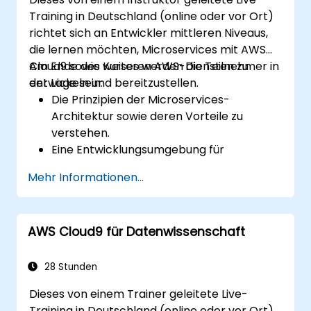
Infrastrukturen umzusetzen.
Training in Deutschland (online oder vor Ort)
richtet sich an Entwickler mittleren Niveaus,
die lernen möchten, Microservices mit AWS
Cloud9 sowie weiteren AWS-Diensten zu
Am Ende des Kurses werden die Teilnehmer in
entwickeln und bereitzustellen.
der Lage sein:
Die Prinzipien der Microservices-
Architektur sowie deren Vorteile zu
verstehen.
Eine Entwicklungsumgebung für
Microservices unter AWS Cloud9
Mehr Informationen...
einzurichten.
Microservices mithilfe von Docker und
AWS-Diensten zu erstellen, zu testen und
AWS Cloud9 für Datenwissenschaft
bereitzustellen.
AWS Lambda, ECS sowie API Gateway in
die Microservices-Architektur zu
28 Stunden
integrieren.
Dieses von einem Trainer geleitete Live-
DevOps-Methoden zur Verwaltung der
Training in Deutschland (online oder vor Ort)