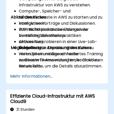
Infrastruktur von AWS zu verstehen.
Compute-, Speicher- und
Ablauf des Kurses
Netzwerkdienste in AWS zu starten und zu
konfigurieren.
Interaktive Vorträge und Diskussionen.
IAM-Richtlinien anzuwenden sowie
Zahlreiche praktische Übungen zur
bewährte Sicherheitspraktiken
Vertiefung des Wissens.
umzusetzen.
Aktives Ausprobieren in einer Live-Lab-
Möglichkeiten zur Anpassung des Kurses
Verschiedene Dienste miteinander zu
Umgebung.
verknüpfen und eine einfache
Wenn Sie ein maßgeschneidertes Training
webbasierte Anwendung in der Cloud zu
zu diesem Thema wünschen, kontaktieren
entwickeln.
Sie uns bitte, um die Details abzustimmen.
Mehr Informationen...
Effiziente Cloud-Infrastruktur mit AWS
Cloud9
21 Stunden