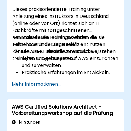
Dieses praxisorientierte Training unter
Anleitung eines Instruktors in Deutschland
(online oder vor Ort) richtet sich an IT-
Fachkräfte mit fortgeschrittenen
Kenntnissen, die lernen möchten, wie sie
Am Ende dieses Trainings werden die
AWS-Tools und -Dienste effizient nutzen
Teilnehmer in der Lage sein:
können, um KI-Modelle zu entwickeln,
Die AI/ML-Dienste von AWS zu verstehen.
trainieren und einzusetzen.
AI/ML-Umgebungen auf AWS einzurichten
und zu verwalten.
Praktische Erfahrungen im Entwickeln,
Trainieren und Bereitstellen von KI-
Mehr Informationen...
Modellen mithilfe von Amazon SageMaker
zu sammeln.
Verschiedene AWS-KI-Dienste für
AWS Certified Solutions Architect –
spezifische Anwendungsfälle gezielt
Vorbereitungsworkshop auf die Prüfung
einzusetzen.
14 Stunden