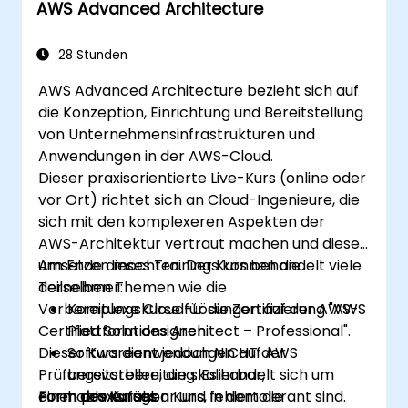
AWS Advanced Architecture
AWS Lambda mit anderen AWS-Diensten
wie API Gateway und S3 zu verknüpfen.
Serverlose Anwendungen hinsichtlich
28 Stunden
Leistung und Kosteneffizienz zu
AWS Advanced Architecture bezieht sich auf
optimieren.
die Konzeption, Einrichtung und Bereitstellung
von Unternehmensinfrastrukturen und
Anwendungen in der AWS-Cloud.
Dieser praxisorientierte Live-Kurs (online oder
vor Ort) richtet sich an Cloud-Ingenieure, die
sich mit den komplexeren Aspekten der
AWS-Architektur vertraut machen und diese
umsetzen möchten. Der Kurs behandelt viele
Am Ende dieses Trainings können die
derselben Themen wie die
Teilnehmer:
Vorbereitungskurse für die Zertifizierung "AWS
Komplexe Cloud-Lösungen auf der AWS-
Certified Solutions Architect – Professional".
Plattform designen.
Dieser Kurs dient jedoch NICHT der
Softwareanwendungen auf AWS
Prüfungsvorbereitung. Es handelt sich um
bereitstellen, die skalierbar,
einen praxisnahen Kurs, in dem die
Form des Kurses
hochverfügbar und fehlertolerant sind.