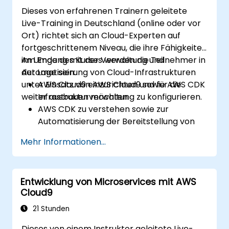
Dieses von erfahrenen Trainern geleitete
Live-Training in Deutschland (online oder vor
Ort) richtet sich an Cloud-Experten auf
fortgeschrittenem Niveau, die ihre Fähigkeiten
im Umgang mit der Verwaltung und
Am Ende des Kurses werden die Teilnehmer in
Automatisierung von Cloud-Infrastrukturen
der Lage sein:
unter Einsatz von AWS Cloud9 sowie AWS CDK
AWS Cloud9 einzurichten und für die
weiter ausbauen möchten.
Infrastrukturverwaltung zu konfigurieren.
AWS CDK zu verstehen sowie zur
Automatisierung der Bereitstellung von
Cloud-Ressourcen anzuwenden.
Mehr Informationen...
Effiziente und skalierbare Lösungen für die
Cloud-Infrastruktur zu entwerfen.
Cloud-Ressourcen so zu optimieren, dass
Entwicklung von Microservices mit AWS
Leistung verbessert und Kosten gesenkt
Cloud9
werden.
Fortgeschrittene Sicherheits- und
21 Stunden
Compliance-Maßnahmen in AWS-
Dieses von einem Instruktor geleitete Live-