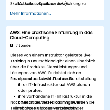
Skalierbarkeit, Speicher usw.).
Vorteile serverloser Entwicklung zu
verstehen.
Mehr Informationen...
AWS Lambda-Funktionen zu erstellen,
hochzuladen und auszuführen.
Lambda-Funktionen mit verschiedenen
AWS: Eine praktische Einführung in das
Ereignisquellen zu integrieren.
Cloud-Computing
Anwendungen auf Basis von AWS Lambda
zu verpacken, bereitzustellen, zu
7 Stunden
überwachen und Fehler zu beheben.
Dieses von einem Instruktor geleitete Live-
Training in Deutschland gibt einen Überblick
über die Produkte, Dienstleistungen und
Lösungen von AWS. Es richtet sich an
Einzelpersonen sowie Teams, die:
die ersten Schritte bei der Bereitstellung
ihrer IT-Infrastruktur auf AWS planen
oder prüfen.
ihre vorhandene IT-Infrastruktur in die
Nach Abschluss dieses Trainings werden die
öffentliche AWS-Cloud migrieren
Teilnehmer ein klares Verständnis der
möchten und dies vorbereiten.