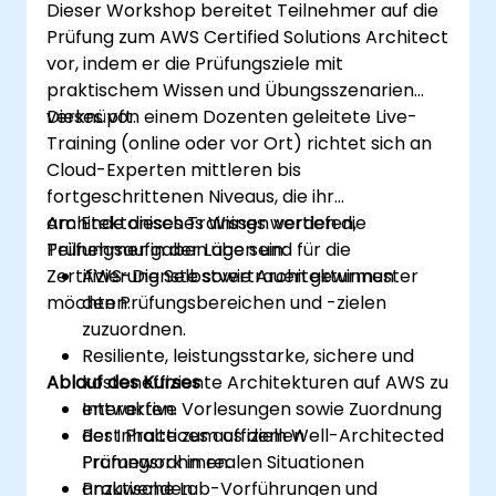
Dieser Workshop bereitet Teilnehmer auf die
Prüfung zum AWS Certified Solutions Architect
vor, indem er die Prüfungsziele mit
praktischem Wissen und Übungsszenarien
verknüpft.
Dieses von einem Dozenten geleitete Live-
Training (online oder vor Ort) richtet sich an
Cloud-Experten mittleren bis
fortgeschrittenen Niveaus, die ihr
architektonisches Wissen vertiefen,
Am Ende dieses Trainings werden die
Prüfungsaufgaben üben und für die
Teilnehmer in der Lage sein:
Zertifizierung Selbstvertrauen gewinnen
AWS-Dienste sowie Architekturmuster
möchten.
den Prüfungsbereichen und -zielen
zuzuordnen.
Resiliente, leistungsstarke, sichere und
Ablauf des Kurses
kosteneffiziente Architekturen auf AWS zu
entwerfen.
Interaktive Vorlesungen sowie Zuordnung
Best Practices aus dem Well-Architected
der Inhalte zum offiziellen
Framework in realen Situationen
Prüfungsrahmen.
anzuwenden.
Praktische Lab-Vorführungen und