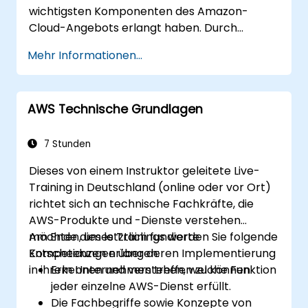
wichtigsten Komponenten des Amazon-
Cloud-Angebots erlangt haben. Durch
praktische Übungen, Diskussionen sowie reale
Mehr Informationen...
Implementierungen im Kurs erhalten sie die
notwendige Erfahrung und Rückmeldung, um
sich selbstbewusst an eigene Deployment-
AWS Technische Grundlagen
Projekte in der AWS-Umgebung zu wagen.
7 Stunden
Dieses von einem Instruktor geleitete Live-
Training in Deutschland (online oder vor Ort)
richtet sich an technische Fachkräfte, die
AWS-Produkte und -Dienste verstehen
möchten, um letztlich fundierte
Am Ende dieses Trainings werden Sie folgende
Entscheidungen über deren Implementierung
Kompetenzen erlangen:
in ihrem Unternehmen treffen zu können.
Erkennen und verstehen, welche Funktion
jeder einzelne AWS-Dienst erfüllt.
Die Fachbegriffe sowie Konzepte von