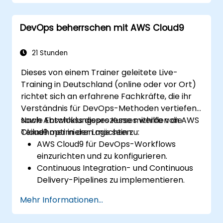
Cloud9 zu erstellen und bereitzustellen.
Cloud9 mit anderen AWS-Diensten zur
DevOps beherrschen mit AWS Cloud9
Erstellung komplexer Systeme zu
verknüpfen.
In einer cloudbasierten
21 Stunden
Entwicklungsumgebung mit
Dieses von einem Trainer geleitete Live-
Teammitgliedern zusammenzuarbeiten.
Training in Deutschland (online oder vor Ort)
richtet sich an erfahrene Fachkräfte, die ihr
Verständnis für DevOps-Methoden vertiefen
sowie Entwicklungsprozesse mithilfe von AWS
Nach Abschluss dieses Kurses werden die
Cloud9 optimieren möchten.
Teilnehmer in der Lage sein zu:
AWS Cloud9 für DevOps-Workflows
einzurichten und zu konfigurieren.
Continuous Integration- und Continuous
Delivery-Pipelines zu implementieren.
Test-, Überwachungs- sowie
Mehr Informationen...
Bereitstellungsprozesse mit AWS Cloud9
zu automatisieren.