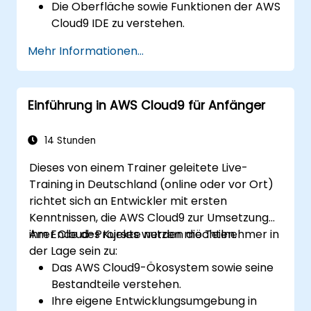
Die Oberfläche sowie Funktionen der AWS
Cloud9 IDE zu verstehen.
Python-Anwendungen in AWS Cloud9 zu
Mehr Informationen...
schreiben, zu debuggen und
bereitzustellen.
Mit anderen Entwicklern im Rahmen der
Einführung in AWS Cloud9 für Anfänger
AWS Cloud9-Plattform
zusammenzuarbeiten.
AWS Cloud9 mit weiteren AWS-Diensten
14 Stunden
zu verknüpfen, um fortgeschrittene
Dieses von einem Trainer geleitete Live-
Bereitstellungen durchzuführen.
Training in Deutschland (online oder vor Ort)
richtet sich an Entwickler mit ersten
Kenntnissen, die AWS Cloud9 zur Umsetzung
ihrer Cloud-Projekte nutzen möchten.
Am Ende des Kurses werden die Teilnehmer in
der Lage sein zu:
Das AWS Cloud9-Ökosystem sowie seine
Bestandteile verstehen.
Ihre eigene Entwicklungsumgebung in