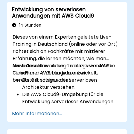
AWS-Dienste wie Lambda, EC2 und S3 in
Entwicklung von serverlosen
DevOps-Workflows zu integrieren.
Anwendungen mit AWS Cloud9
Versionsverwaltungssysteme wie GitHub
oder GitLab in AWS Cloud9 zu nutzen.
14 Stunden
Dieses von einem Experten geleitete Live-
Training in Deutschland (online oder vor Ort)
richtet sich an Fachkräfte mit mittlerer
Erfahrung, die lernen möchten, wie man
serverlose Anwendungen effizient in AWS
Nach Abschluss dieses Trainings werden die
Cloud9 und AWS Lambda entwickelt,
Teilnehmer in der Lage sein zu:
bereitstellt sowie wartet.
Die Grundlagen der serverlosen
Architektur verstehen.
Die AWS Cloud9-Umgebung für die
Entwicklung serverloser Anwendungen
einzurichten.
Mehr Informationen...
Serverlose Anwendungen mit AWS
Lambda zu entwickeln, zu testen und
bereitzustellen.