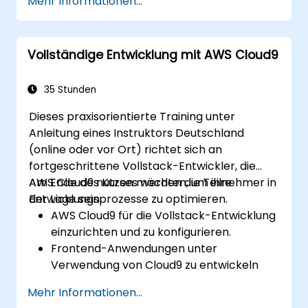
Mehr Informationen...
Die Analyse sowie Interpretation von
Audit-Ergebnissen stellen für sie kein
Problem dar.
Vollständige Entwicklung mit AWS Cloud9
Auch die Umsetzung der festgestellten
Maßnahmen bereitet ihnen keine
Schwierigkeiten mehr.
35 Stunden
Dieses praxisorientierte Training unter
Anleitung eines Instruktors Deutschland
(online oder vor Ort) richtet sich an
fortgeschrittene Vollstack-Entwickler, die
AWS Cloud9 nutzen möchten, um ihre
Am Ende des Kurses werden die Teilnehmer in
Entwicklungsprozesse zu optimieren.
der Lage sein:
AWS Cloud9 für die Vollstack-Entwicklung
einzurichten und zu konfigurieren.
Frontend-Anwendungen unter
Verwendung von Cloud9 zu entwickeln
und zu debuggen.
Mehr Informationen...
Backend-Dienste mithilfe von AWS