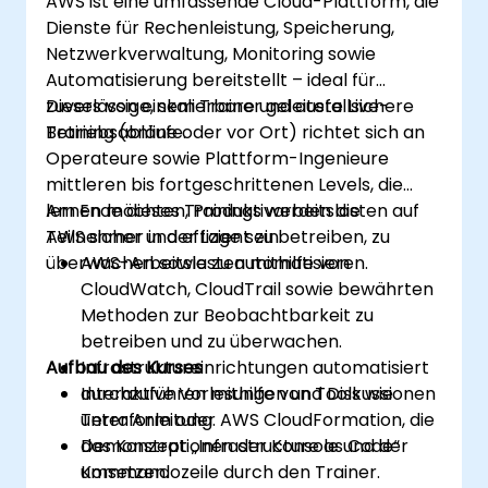
AWS ist eine umfassende Cloud-Plattform, die
und Kosten kontrollieren.
Dienste für Rechenleistung, Speicherung,
Netzwerkverwaltung, Monitoring sowie
Automatisierung bereitstellt – ideal für
zuverlässige, skalierbare und ausfallsichere
Dieses von einem Trainer geleitete Live-
Betriebsabläufe.
Training (online oder vor Ort) richtet sich an
Operateure sowie Plattform-Ingenieure
mittleren bis fortgeschrittenen Levels, die
lernen möchten, Produktivarbeitslasten auf
Am Ende dieses Trainings werden die
AWS sicher und effizient zu betreiben, zu
Teilnehmer in der Lage sein:
überwachen sowie zu automatisieren.
AWS-Arbeitslasten mithilfe von
CloudWatch, CloudTrail sowie bewährten
Methoden zur Beobachtbarkeit zu
betreiben und zu überwachen.
Aufbau des Kurses
Infrastruktureinrichtungen automatisiert
durchzuführen mithilfe von Tools wie
Interaktive Vorlesungen und Diskussionen
Terraform oder AWS CloudFormation, die
unter Anleitung.
das Konzept „Infrastructure as Code“
Demonstrationen der Konsole und der
umsetzen.
Kommandozeile durch den Trainer.