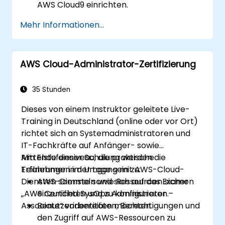
AWS Cloud9 einrichten.
Einfache Anwendungen innerhalb von
Mehr Informationen...
AWS Cloud9 zu entwickeln und
auszuführen.
Sich mit den Zusammenarbeitsfunktionen
AWS Cloud-Administrator-Zertifizierung
von AWS Cloud9 vertraut zu machen.
35 Stunden
Dieses von einem Instruktor geleitete Live-
Training in Deutschland (online oder vor Ort)
richtet sich an Systemadministratoren und
IT-Fachkräfte auf Anfänger- sowie
Mittelstufenniveau, die praktische
Am Ende dieser Schulung werden die
Erfahrungen im Umgang mit AWS-Cloud-
Teilnehmer in der Lage sein zu:
Diensten sammeln und sich auf das Examen
AWS-Dienste sowie Ressourcen sicher
„AWS Certified SysOps Administrator –
einzurichten und zu konfigurieren.
Associate“ vorbereiten möchten.
Benutzeridentitäten, Berechtigungen und
den Zugriff auf AWS-Ressourcen zu