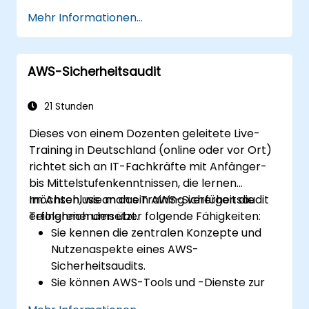
verwalten.
Mehr Informationen...
Skalierbare, hochverfügbare und
fehlertolerante Systeme in der AWS-
Cloud zu entwerfen und bereitzustellen.
AWS-Sicherheitsaudit
Datenflüsse zu und von AWS erfolgreich
umzusetzen und zu verwalten.
Die Nutzung der AWS-Dienste zu
21 Stunden
optimieren, um effiziente Betriebsabläufe
Dieses von einem Dozenten geleitete Live-
sowie eine kosteneffektive Verwaltung
Training in Deutschland (online oder vor Ort)
sicherzustellen.
richtet sich an IT-Fachkräfte mit Anfänger-
bis Mittelstufenkenntnissen, die lernen
möchten, wie man ein AWS-Sicherheitsaudit
Im Anschluss an das Training verfügen die
erfolgreich umsetzt.
Teilnehmenden über folgende Fähigkeiten:
Sie kennen die zentralen Konzepte und
Nutzenaspekte eines AWS-
Sicherheitsaudits.
Sie können AWS-Tools und -Dienste zur
Durchführung solcher Audits nutzen.