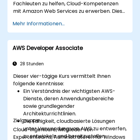
Fachleuten zu helfen, Cloud-Kompetenzen
mit Amazon Web Services zu erwerben. Diese
Schulung vermittelt anhand von
Mehr Informationen...
Praxisbeispielen ein Verständnis für die
praktische Anwendung grundlegender
Konzepte wie Cloud Computing-Grundlagen,
AWS Developer Associate
Amazon Web Services (AWS), Infrastructure
as a Service (IaaS), Platform as a Service
(PaaS), Software as a Service (SaaS), Private
28 Stunden
Clouds und Cloud-Programmierung. Nach
Dieser vier-tägige Kurs vermittelt Ihnen
Abschluss der Schulung sind die Teilnehmer in
folgende Kenntnisse:
der Lage, eigene Implementierungen in der
Ein Verständnis der wichtigsten AWS-
Cloud – beispielsweise mittels EC2-Instanzen
Dienste, deren Anwendungsbereiche
und S3-Buckets – durchzuführen.
sowie grundlegender
Architekturrichtlinien.
Zielgruppe:
Die Fähigkeit, cloudbasierte Lösungen
unter Verwendung von AWS zu entwerfen,
Cloud-Ingenieure, Mitglieder von
zu entwickeln und bereitzustellen.
Expertenteams, Administratoren für Windows