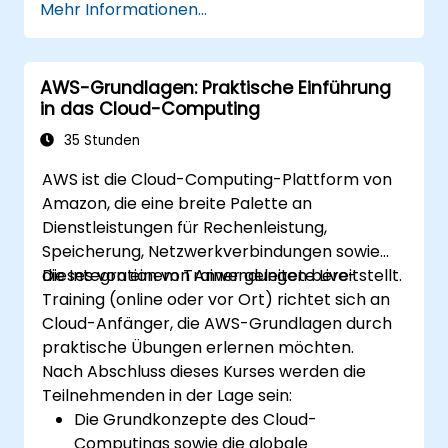
Mehr Informationen...
Ein vereinfachtes Migrations- oder Cloud-
Einführungskonzept unter
Berücksichtigung von Kosten und Risiken
AWS-Grundlagen: Praktische Einführung
auszuarbeiten.
in das Cloud-Computing
35 Stunden
AWS ist die Cloud-Computing-Plattform von
Amazon, die eine breite Palette an
Dienstleistungen für Rechenleistung,
Speicherung, Netzwerkverbindungen sowie
die Integration von Anwendungen bereitstellt.
Dieses von einem Trainer geleitete Live-
Training (online oder vor Ort) richtet sich an
Cloud-Anfänger, die AWS-Grundlagen durch
praktische Übungen erlernen möchten.
Nach Abschluss dieses Kurses werden die
Teilnehmenden in der Lage sein:
Die Grundkonzepte des Cloud-
Computings sowie die globale