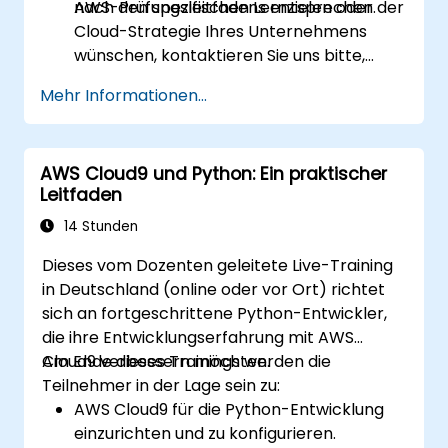
AWS-Prüfungsleitfadens entsprechen.
nach den spezifischen Lernzielen oder der
Cloud-Strategie Ihres Unternehmens
wünschen, kontaktieren Sie uns bitte,
damit wir dies vereinbaren können.
Mehr Informationen...
AWS Cloud9 und Python: Ein praktischer
Leitfaden
14 Stunden
Dieses vom Dozenten geleitete Live-Training
in Deutschland (online oder vor Ort) richtet
sich an fortgeschrittene Python-Entwickler,
die ihre Entwicklungserfahrung mit AWS
Cloud9 verbessern möchten.
Am Ende dieses Trainings werden die
Teilnehmer in der Lage sein zu:
AWS Cloud9 für die Python-Entwicklung
einzurichten und zu konfigurieren.