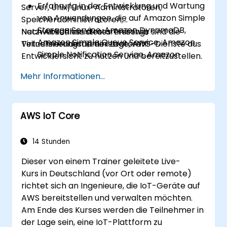
Erfahrung in der Entwicklung und Wartung
Server, Unix/Linux-Administratoren,
von Anwendungen, die auf Amazon Simple
Speicheradministratoren,
Storage Service, Amazon DynamoDB,
Netzwerkadministratoren sowie
Nach Abschluss dieses Trainings sind die
Amazon Simple Queue Service, Amazon
Virtualisierungsadministratoren.
Teilnehmenden in der Lage, AWS-Dienste aus
Simple Notification Service, Amazon
Entwicklersicht zu nutzen und bereitzustellen.
Simple Workflow Service, AWS Elastic
Mehr Informationen...
Beanstalk sowie AWS CloudFormation
basieren.
AWS IoT Core
14 Stunden
Dieser von einem Trainer geleitete Live-
Kurs in Deutschland (vor Ort oder remote)
richtet sich an Ingenieure, die IoT-Geräte auf
AWS bereitstellen und verwalten möchten.
Am Ende des Kurses werden die Teilnehmer in
der Lage sein, eine IoT-Plattform zu