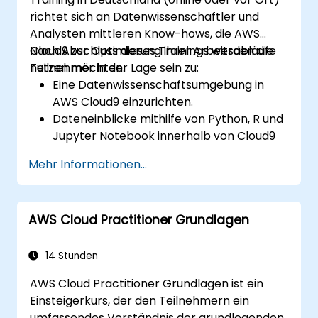
Bereitstellung von Microservices
richtet sich an Datenwissenschaftler und
anzuwenden.
Analysten mittleren Know-hows, die AWS
Cloud9 zur Optimierung ihrer Arbeitsabläufe
Nach Abschluss dieses Trainings werden die
nutzen möchten.
Teilnehmer in der Lage sein zu:
Eine Datenwissenschaftsumgebung in
AWS Cloud9 einzurichten.
Dateneinblicke mithilfe von Python, R und
Jupyter Notebook innerhalb von Cloud9
zu gewinnen.
Mehr Informationen...
AWS Cloud9 mit AWS-Diensten wie S3,
RDS sowie Redshift zu verbinden.
AWS Cloud9 zur Entwicklung und
AWS Cloud Practitioner Grundlagen
Bereitstellung von maschinellen
Lernalgorithmen einzusetzen.
Cloud-basierte Arbeitsabläufe im Hinblick
14 Stunden
auf Effizienz bei der Datenanalyse zu
AWS Cloud Practitioner Grundlagen ist ein
optimieren.
Einsteigerkurs, der den Teilnehmern ein
umfassendes Verständnis der grundlegenden