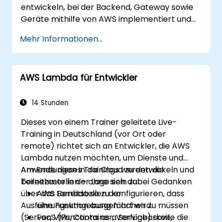
entwickeln, bei der Backend, Gateway sowie
Geräte mithilfe von AWS implementiert und
verwaltet werden.
Mehr Informationen...
AWS Lambda für Entwickler
14 Stunden
Dieses von einem Trainer geleitete Live-
Training in Deutschland (vor Ort oder
remote) richtet sich an Entwickler, die AWS
Lambda nutzen möchten, um Dienste und
Anwendungen in die Cloud zu entwickeln und
Am Ende dieses Trainings werden die
bereitzustellen – ohne sich dabei Gedanken
Teilnehmer in der Lage sein zu:
über das Bereitstellen der
AWS Lambda so zu konfigurieren, dass
Ausführungsumgebung machen zu müssen
eine Funktion ausgeführt wird.
(Server, VMs, Container, Verfügbarkeit,
FaaS (Functions as a Service) sowie die