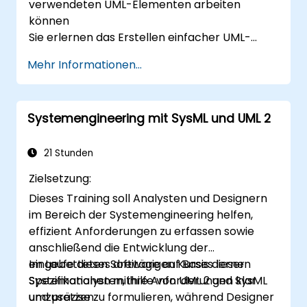
verwendeten UML-Elementen arbeiten
können
Sie erlernen das Erstellen einfacher UML-
Modelle
Mehr Informationen...
Sie werden optimal vorbereitet, um Teil eines
UML-Entwicklungsteams zu sein
Systemengineering mit SysML und UML 2
21 Stunden
Zielsetzung:
Dieses Training soll Analysten und Designern
im Bereich der Systemengineering helfen,
effizient Anforderungen zu erfassen sowie
anschließend die Entwicklung der
eingebetteten Software auf Basis dieser
Im Laufe dieses dreitägigen Kurses lernen
Spezifikationen mithilfe von UML 2 und SysML
Systemanalysten, ihre Anforderungen klar
umzusetzen.
und präzise zu formulieren, während Designer