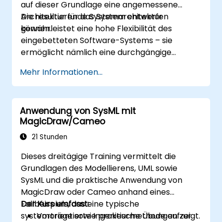
auf dieser Grundlage eine angemessene
Architektur für das System entwerfen
Die resultierende Systemarchitektur
können.
gewährleistet eine hohe Flexibilität des
eingebetteten Software-Systems – sie
ermöglicht nämlich eine durchgängige
Nachvollziehbarkeit sowohl der
Mehr Informationen...
Geschäftsregeln, die in den Systemfunktionen
verankert sind, als auch der
Nutzungsbedürfnisse der Endanwender (Use
Anwendung von SysML mit
Cases) bis hin zur konkreten
MagicDraw/Cameo
Softwareimplementierung.
21 Stunden
Dieses dreitägige Training vermittelt die
Grundlagen des Modellierens, UML sowie
SysML und die praktische Anwendung von
MagicDraw oder Cameo anhand eines
Fallbeispiels, das eine typische
Der Kurs umfasst:
systemorientierte Ingenieurmethode aufzeigt.
Vorträge sowie praktische Übungen zur