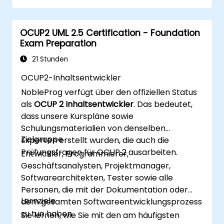
OCUP2 UML 2.5 Certification - Foundation
Exam Preparation
21 Stunden
OCUP2-Inhaltsentwickler
NobleProg verfügt über den offiziellen Status
als
OCUP 2 Inhaltsentwickler
. Das bedeutet,
dass unsere Kurspläne sowie
Schulungsmaterialien von denselben
Zielgruppe
Experten erstellt wurden, die auch die
Prüfungsfragen für OCUP 2 ausarbeiten.
Entwickler, Programmierer,
Geschäftsanalysten, Projektmanager,
Softwarearchitekten, Tester sowie alle
Personen, die mit der Dokumentation oder
Lernziele
dem gesamten Softwareentwicklungsprozess
zu tun haben.
Sie lernen, wie Sie mit den am häufigsten