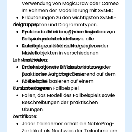
Verwendung von MagicDraw oder Cameo
im Rahmen der Modellierung mit SysML;
Erläuterungen zu den wichtigsten SysML-
Zielgruppe:
Konzepten und Diagrammtypen;
Praktische Erfahrung beim Erstellen von
Systemarchitekten, Systemingenieure,
Beispielsystemmodellen;
Softwarearchitekten sowie alle
Anleitung zur Nachverfolgung von
Beteiligten, die Modelle erstellen oder
Modellobjekten in verschiedenen
nutzen.
Lehrmethoden:
Ansichten;
Einführung in die effiziente Nutzung der
Präsentationen, Diskussionen sowie
Funktionen von MagicDraw;
praktische Aufgaben basierend auf dem
Alle Inhalte basieren auf einem
Fallbeispiel.
Kursunterlagen:
konsistenten Fallbeispiel.
Folien, das Modell des Fallbeispiels sowie
Beschreibungen der praktischen
Übungen.
Zertifikate:
Jeder Teilnehmer erhält ein NobleProg-
Zertifikat als Nachweis der Teilnahme am