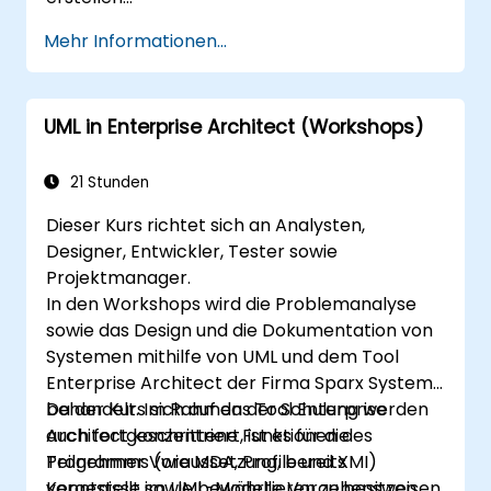
Sie qualifizieren sich als erfahrenes Mitglied
Mehr Informationen...
eines UML-Entwicklungsteams.
UML in Enterprise Architect (Workshops)
21 Stunden
Dieser Kurs richtet sich an Analysten,
Designer, Entwickler, Tester sowie
Projektmanager.
In den Workshops wird die Problemanalyse
sowie das Design und die Dokumentation von
Systemen mithilfe von UML und dem Tool
Enterprise Architect der Firma Sparx Systems
behandelt. Im Rahmen der Schulung werden
Da der Kurs sich auf das Tool Enterprise
auch fortgeschrittene Funktionen des
Architect konzentriert, ist es für die
Programms (wie MDA, Profile und XMI)
Teilnehmer Voraussetzung, bereits
vorgestellt sowie bewährte Vorgehensweisen
Kenntnisse im UML-Modellieren zu besitzen.