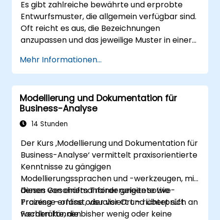
Es gibt zahlreiche bewährte und erprobte
Entwurfsmuster, die allgemein verfügbar sind.
Oft reicht es aus, die Bezeichnungen
anzupassen und das jeweilige Muster in einer
bestimmten Technologie umzusetzen.
Mehr Informationen...
Dadurch lassen sich hunderte Arbeitsstunden
einsparen, die sonst für Entwurf und
Testarbeit aufgewendet werden müssten.
Modellierung und Dokumentation für
Lernziele Dieser Kurs verfolgt zwei Ziele:
Business-Analyse
Erstens ermöglicht er es Ihnen, bekannte
Entwurfsmuster wiederverwenden zu können;
14 Stunden
zweitens helfen Sie dabei, eigenständige
Der Kurs ‚Modellierung und Dokumentation für
Muster zu entwickeln und für Ihre
Business-Analyse‘ vermittelt praxisorientierte
Organisation nutzbar zu machen. Außerdem
Kenntnisse zu gängigen
vermittelt der Kurs ein Gefühl dafür, wie
Modellierungssprachen und -werkzeugen, mit
Entwurfsmuster Kosten reduzieren, den
denen Geschäftsanforderungen sowie
Dieses von einem Trainer geleitete Live-
Entwurfsprozess systematisieren sowie einen
Prozesse erfasst, visualisiert und überprüft
Training – online oder vor Ort – richtet sich an
Code-Framework auf Basis dieser Muster
werden können.
Fachkräfte, die bisher wenig oder keine
erzeugen können. Zielgruppe Software-