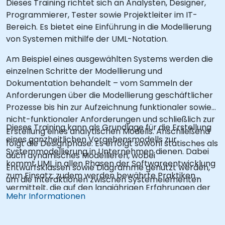
Dieses Training richtet sich an Analysten, Designer,
Programmierer, Tester sowie Projektleiter im IT-
Bereich. Es bietet eine Einführung in die Modellierung
von Systemen mithilfe der UML-Notation.
Am Beispiel eines ausgewählten Systems werden die
einzelnen Schritte der Modellierung und
Dokumentation behandelt – vom Sammeln der
Anforderungen über die Modellierung geschäftlicher
Prozesse bis hin zur Aufzeichnung funktionaler sowie
nicht-funktionaler Anforderungen und schließlich zur
Dieses Training kann als Grundlage für die Erstellung
Erstellung eines analytischen Modells. Anschließend
eines ganzheitlichen Vorgehensmodells zur
folgt die Designphase: Es erfolgt sowohl statisches als
Systemmodellierung in Unternehmen dienen. Dabei
auch dynamisches Modellieren, wobei
kommt UML in allen Phasen der Softwareentwicklung
Entwurfsklassen sowie Diagramme genutzt werden,
zum Einsatz; zudem werden bewährte Praktiken
um die Interaktionen zwischen Systemelementen
vermittelt, die auf den langjährigen Erfahrungen der
darzustellen.
Mehr Informationen
NobleProg-Trainer basieren.