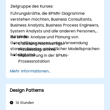
entsprechen. Sie trägt maßgeblich dazu bei,
Zielgruppe des Kurses:
Projekte erfolgreich umzusetzen, indem sie
Führungskräfte, die BPMN-Diagramme
gewährleistet, dass eingeführte Lösungen
verstehen möchten, Business Consultants,
angemessen, realisierbar sowie vollständig
Business Analysts, Business Process Engineers,
auf die geschäftlichen Anforderungen
System Analysts und alle anderen Personen,
abgestimmt sind.
Kursziele:
die an der Analyse und Planung von
Geschäftsprozessen unter Verwendung
Erstellung hochwertiger
standardisierter, einheitlicher Modellsprachen
Prozessdiagramme
beteiligt sind.
Modellierung in der BPMN-
Prozessnotation
Erfassung der bestehenden („as-is“)
Mehr Informationen...
Prozessinformationen
Implementierung optimierter
Prozessabläufe für personenintensive
Design Patterns
Prozesse
Vereinfachung komplexer
Prozessdefinitionen und Aufteilung in
14 Stunden
besser handhabbare Teile