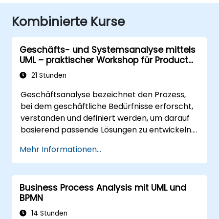
Kombinierte Kurse
Geschäfts- und Systemsanalyse mittels
UML – praktischer Workshop für Product
Owner im Scrum-Prozess
21 Stunden
Geschäftsanalyse bezeichnet den Prozess,
bei dem geschäftliche Bedürfnisse erforscht,
verstanden und definiert werden, um darauf
basierend passende Lösungen zu entwickeln.
Sie stellt ein entscheidendes Element im
Mehr Informationen...
Change-Management sowie bei der
Konzeption neuer Geschäftslösungen dar. Ziel
der Geschäftsanalyse ist es sicherzustellen,
Business Process Analysis mit UML und
dass technische, prozessuale oder
BPMN
organisatorische Lösungen den
geschäftlichen Zielen und Anforderungen
14 Stunden