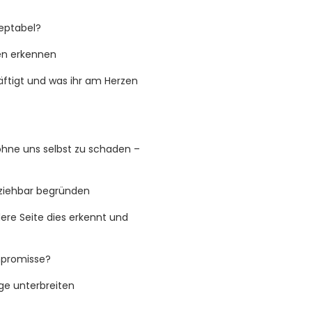
zeptabel?
en erkennen
äftigt und was ihr am Herzen
hne uns selbst zu schaden –
lziehbar begründen
ere Seite dies erkennt und
mpromisse?
ge unterbreiten