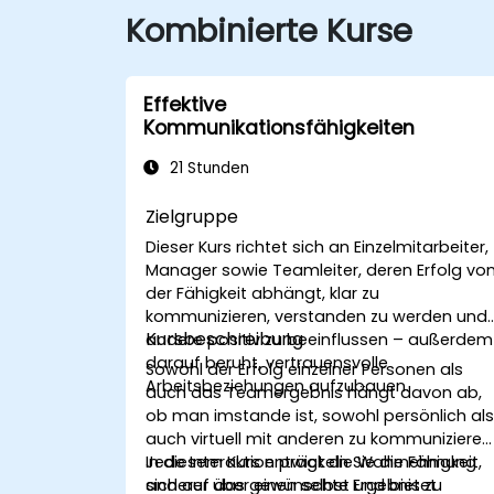
Kombinierte Kurse
Effektive
Kommunikationsfähigkeiten
21 Stunden
Zielgruppe
Dieser Kurs richtet sich an Einzelmitarbeiter,
Manager sowie Teamleiter, deren Erfolg vo
der Fähigkeit abhängt, klar zu
kommunizieren, verstanden zu werden und
Kursbeschreibung
andere positiv zu beeinflussen – außerdem
darauf beruht, vertrauensvolle
Sowohl der Erfolg einzelner Personen als
Arbeitsbeziehungen aufzubauen.
auch das Teamergebnis hängt davon ab,
ob man imstande ist, sowohl persönlich al
auch virtuell mit anderen zu kommunizieren
Jede Interaktion prägt die Wahrnehmung
In diesem Kurs entwickeln Sie die Fähigkeit,
anderer über einen selbst und bietet
sich auf das gewünschte Ergebnis zu