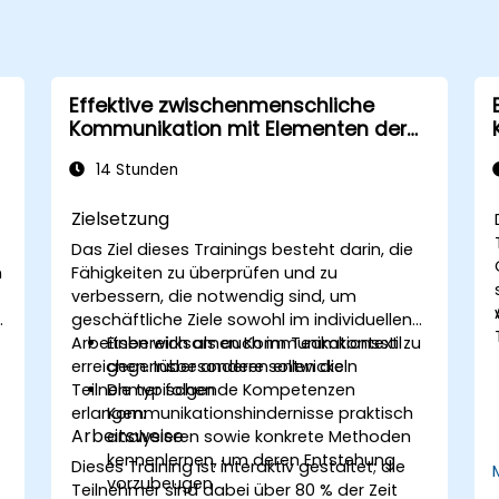
Effektive zwischenmenschliche
Kommunikation mit Elementen der
Assertivität
14 Stunden
Zielsetzung
Das Ziel dieses Trainings besteht darin, die
n
Fähigkeiten zu überprüfen und zu
verbessern, die notwendig sind, um
geschäftliche Ziele sowohl im individuellen
Arbeitsbereich als auch im Teamkontext zu
Einen wirksamen Kommunikationsstil
erreichen. Insbesondere sollen die
gegenüber anderen entwickeln
Teilnehmer folgende Kompetenzen
Die typischen
erlangen:
Kommunikationshindernisse praktisch
s
Arbeitsweise
analysieren sowie konkrete Methoden
.
kennenlernen, um deren Entstehung
Dieses Training ist interaktiv gestaltet; die
vorzubeugen
Teilnehmer sind dabei über 80 % der Zeit