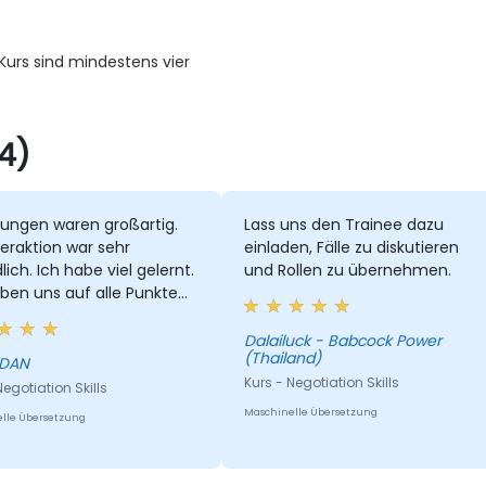
Kurs sind mindestens vier
4)
bungen waren großartig.
Lass uns den Trainee dazu
teraktion war sehr
einladen, Fälle zu diskutieren
lich. Ich habe viel gelernt.
und Rollen zu übernehmen.
ben uns auf alle Punkte
triert und für alle
ren Fragen gab es
Dalailuck - Babcock Power
(Thailand)
rten.
 DAN
Kurs - Negotiation Skills
Negotiation Skills
Maschinelle Übersetzung
lle Übersetzung