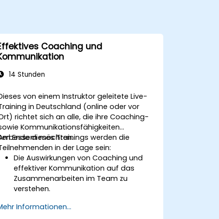
Effektives Coaching und
Kommunikation
14 Stunden
Dieses von einem Instruktor geleitete Live-
Training in Deutschland (online oder vor
Ort) richtet sich an alle, die ihre Coaching-
sowie Kommunikationsfähigkeiten
verbessern möchten.
Am Ende dieses Trainings werden die
Teilnehmenden in der Lage sein:
Die Auswirkungen von Coaching und
effektiver Kommunikation auf das
Zusammenarbeiten im Team zu
verstehen.
Verschiedene bewährte Methoden des
Mehr Informationen...
Coachings sowie der Kommunikation