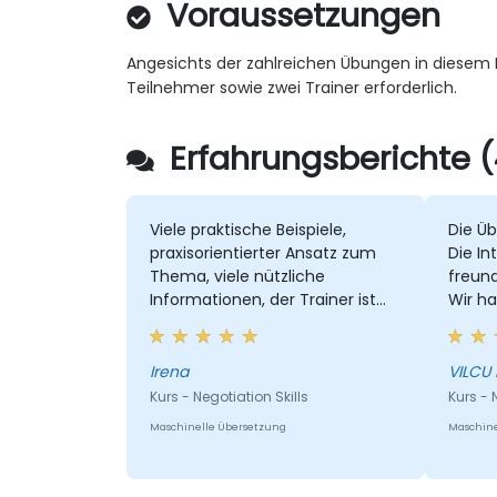
Voraussetzungen
Angesichts der zahlreichen Übungen in diesem 
Teilnehmer sowie zwei Trainer erforderlich.
Erfahrungsberichte (
Viele praktische Beispiele,
Die Ü
praxisorientierter Ansatz zum
Die In
Thema, viele nützliche
freund
Informationen, der Trainer ist
Wir ha
ausgezeichnet
konzen
unkla
Antwo
Irena
VILCU
Kurs - Negotiation Skills
Kurs - 
Maschinelle Übersetzung
Maschine