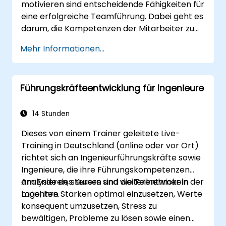
motivieren sind entscheidende Fähigkeiten für
eine erfolgreiche Teamführung. Dabei geht es
darum, die Kompetenzen der Mitarbeiter zu
verstehen, klare Erwartungen festzulegen
Mehr Informationen...
sowie Vertrauen aufzubauen und
Verantwortung an das Team zu übertragen.
Regelmäßige Fortschrittskontrollen sowie
Führungskräfteentwicklung für Ingenieure
konstruktives Feedback tragen dazu bei, die
Mitarbeiter zu motivieren: Erfolge
anerkennen: Sowohl öffentliche als auch
14 Stunden
private Wertschätzung stärkt die Motivation
Dieses von einem Trainer geleitete Live-
der Mitarbeiter für zukünftige Leistungen. Die
Training in Deutschland (online oder vor Ort)
Einbindung von Mitarbeitern in
richtet sich an Ingenieurführungskräfte sowie
Entscheidungsprozesse vermittelt ihnen das
Ingenieure, die ihre Führungskompetenzen
Gefühl, im Unternehmen eine wichtige Rolle zu
analysieren, steuern und weiterentwickeln
Am Ende des Kurses sind die Teilnehmer in der
spielen. Eine Unternehmenskultur, die
möchten.
Lage, ihre Stärken optimal einzusetzen, Werte
Respekt, Unterstützung sowie ein
konsequent umzusetzen, Stress zu
ausgewogenes Verhältnis zwischen Beruf und
bewältigen, Probleme zu lösen sowie einen
Privatleben fördert, regt die Mitarbeiter zu