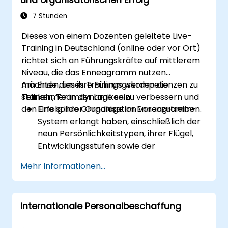
Personalentwicklungssituationen an.
Sie tragen dazu bei, eine Innovationskultur
7 Stunden
innerhalb technischer Teams zu
Dieses von einem Dozenten geleitete Live-
etablieren.
Training in Deutschland (online oder vor Ort)
richtet sich an Führungskräfte auf mittlerem
Niveau, die das Enneagramm nutzen
möchten, um ihre Führungskompetenzen zu
Am Ende dieses Trainings werden die
stärken, Teamdynamiken zu verbessern und
Teilnehmer in der Lage sein:
den Erfolg ihrer Organisation voranzutreiben.
Eine solide Grundlage im Enneagramm-
System erlangt haben, einschließlich der
neun Persönlichkeitstypen, ihrer Flügel,
Entwicklungsstufen sowie der
Intelligenzzentren.
Mehr Informationen...
Das Enneagramm zur Erforschung und
Identifizierung des eigenen
Persönlichkeitstyps einsetzen zu können
Internationale Personalbeschaffung
– inklusive Stärken, Schwächen sowie
Entwicklungspotenzialen.