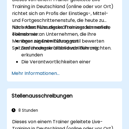
Training in Deutschland (online oder vor Ort)
richtet sich an Profis der Einstiegs-, Mittel-
und Fortgeschrittenenstufe, die heute zu
führenden Führungskräften werden wollen;
Nach Abschluss dieses Trainings können die
ebenso wie an Unternehmen, die ihre
Teilnehmer:
Manager zur Entwicklung von
Ihren eigenen Führungsstil bewerten
Spitzenführungskräften ausbilden möchten.
Das moderne Leitbild von Führung
erkunden
Die Verantwortlichkeiten einer
Führungskraft kennenlernen
Mehr Informationen...
Ihre Führungsfähigkeiten verbessern
Als Vorbild dienen
Stellenausschreibungen
8 Stunden
Dieses von einem Trainer geleitete Live-
Training in Deutschland (online oder vor Ort)