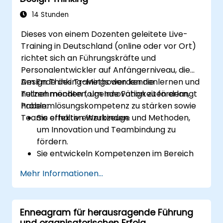
insbesondere für Projekte in der Banken-
und Finanzbranche.
14 Stunden
Verstehen des richtigen Gleichgewichts
Dieses von einem Dozenten geleitete Live-
zwischen strategischen Zielen und
Training in Deutschland (online oder vor Ort)
operativen Projektzielen.
richtet sich an Führungskräfte und
Personalentwickler auf Anfängerniveau, die
Design Thinking-Methoden kennenlernen und
Am Ende des Trainings werden die
nutzen möchten, um Innovation zu fördern,
Teilnehmenden folgende Fähigkeiten erlangt
Problemlösungskompetenz zu stärken sowie
haben:
Teams effektiv einzubinden.
Sie erhalten Werkzeuge und Methoden,
um Innovation und Teambindung zu
fördern.
Sie entwickeln Kompetenzen im Bereich
Empathiekartierung, Ideengenerierung
Mehr Informationen...
sowie Prototypenentwicklung zur Lösung
komplexer Herausforderungen.
Sie wenden die Prinzipien des Design
Enneagram für herausragende Führung
Thinking in Führungs- und
und organisatorischen Erfolg