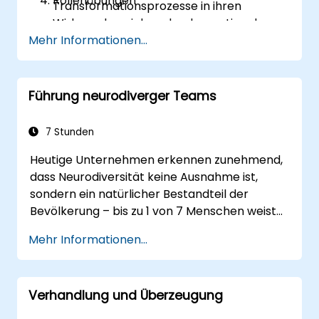
Rollenübungen
Transformationsprozesse in ihren
Wirkungsbereichen durch emotionale
Mehr Informationen...
Intelligenz sowie Instrumente des Change
Managements gestalten.
Führung neurodiverger Teams
7 Stunden
Heutige Unternehmen erkennen zunehmend,
dass Neurodiversität keine Ausnahme ist,
sondern ein natürlicher Bestandteil der
Bevölkerung – bis zu 1 von 7 Menschen weist
Merkmale auf, die als neurodivergent gelten.
Mehr Informationen...
Das bedeutet: Die meisten heutigen Teams
bestehen aus Personen mit unterschiedlichen
Denk-, Lern-, Kommunikations- und
Verhandlung und Überzeugung
Handlungsweisen. Für Führungskräfte stellt
dies keine Herausforderung dar – vielmehr