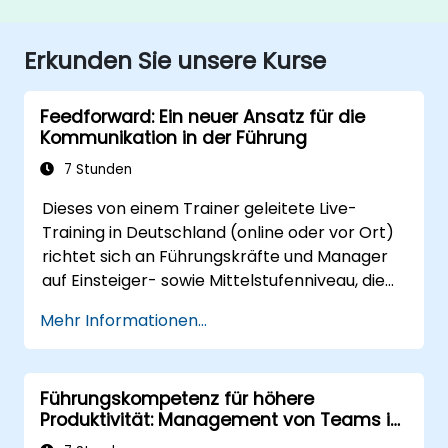
Erkunden Sie unsere Kurse
Feedforward: Ein neuer Ansatz für die
Kommunikation in der Führung
7 Stunden
Dieses von einem Trainer geleitete Live-
Training in Deutschland (online oder vor Ort)
richtet sich an Führungskräfte und Manager
auf Einsteiger- sowie Mittelstufenniveau, die
Feedforward-Methoden nutzen möchten, um
Mehr Informationen...
Teambindung, Coaching sowie Gespräche
über Leistung zu verbessern.
Führungskompetenz für höhere
Produktivität: Management von Teams in
der Elektroinstallation