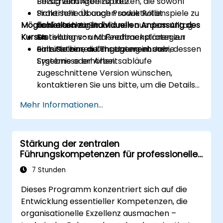
Entscheidungen zu treffen, die sowohl
Bezug zum Arbeitsplatz.
Sicherheit als auch Produktivität
Praktische Übungen sowie Rollenspiele zu
Möglichkeiten zur individuellen Anpassung des
berücksichtigen.
realistischen Situationen aus dem Alltag.
Kurses
Motivations- und Feedbackstrategien
Erstellung von Maßnahmenplänen zur
einzusetzen, die Engagement sowie
unmittelbaren Umsetzung im Job.
Falls Sie eine auf Ihr Unternehmen, dessen
Ergebnisse erhöhen.
Systeme oder Arbeitsabläufe
zugeschnittene Version wünschen,
kontaktieren Sie uns bitte, um die Details
zu besprechen.
Mehr Informationen...
Stärkung der zentralen
Führungskompetenzen für professionelle
Exzellenz
7 Stunden
Dieses Programm konzentriert sich auf die
Entwicklung essentieller Kompetenzen, die
organisationelle Exzellenz ausmachen –