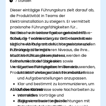
7 Stunden
Dieser eintägige Führungskurs zielt darauf ab,
die Produktivität in Teams der
Elektroinstallation zu steigern. Er vermittelt
praxisnahe Führungsfähigkeiten für
technische Arbeitsumgebungen und hilft
Bei dieser von einem Trainer geleiteten Live-
dabei, die Teamleistung zu verbessern sowie
Schulung – online oder vor Ort – handelt es
tägliche Abläufe mit den Unternehmenszielen
sich um ein Programm für Vorgesetzte und
in Einklang zu bringen.
Führungskräfte mittleren Niveaus, die ihre
situative Führungskompetenz,
Nach Abschluss dieses Kurses werden die
Kommunikationsfähigkeiten sowie
Teilnehmer in der Lage sein:
Managementfertigkeiten im Bereich
Situative Führungstechniken anzuwenden,
Produktivität weiterentwickeln möchten.
um den Führungsstil an Teambedürfnisse
und Aufgabenstellungen anzupassen.
Klar und bestimmt zu kommunizieren, um
Ablauf des Kurses
Missverständnisse sowie Nacharbeiten zu
vermeiden.
Interaktive Vorträge und
Zügig verantwortungsvolle
diskussionsbasierte Betrachtungen mit