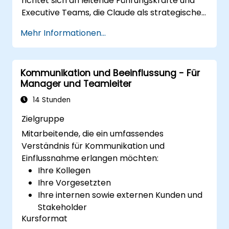
richtet sich an leitende Führungskräfte und
Executive Teams, die Claude als strategischen
Geschäftspartner nutzen möchten, um die
Mehr Informationen...
Entscheidungsfindung zu verbessern,
Planungsprozesse zu beschleunigen und
durch KI-unterstützte Führung einen
Kommunikation und Beeinflussung - Für
Wettbewerbsvorteil aufzubauen.
Manager und Teamleiter
14 Stunden
Zielgruppe
Mitarbeitende, die ein umfassendes
Verständnis für Kommunikation und
Einflussnahme erlangen möchten:
Ihre Kollegen
Ihre Vorgesetzten
Ihre internen sowie externen Kunden und
Stakeholder
Kursformat