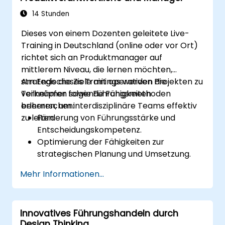
beeinflussen.
Rückmeldungen aus den Führungskräfte-
14 Stunden
Bewertungen zur Identifizierung von
Dieses von einem Dozenten geleitete Live-
Stärken sowie Verbesserungsbereichen
Training in Deutschland (online oder vor Ort)
zu nutzen.
richtet sich an Produktmanager auf
Ein kausales Modell anzuwenden, um
mittlerem Niveau, die lernen möchten,
Führungsverhalten und dessen direkten
strategische Ziele mit operativen Projekten zu
Am Ende dieses Trainings werden die
Einfluss auf das Arbeitsklima zu
verknüpfen sowie Führungsmethoden
Teilnehmer folgende Fähigkeiten
untersuchen.
erlernen, um interdisziplinäre Teams effektiv
beherrschen:
Praktikable Strategien zur Steigerung der
zu leiten.
Förderung von Führungsstärke und
Anpassungsfähigkeit in der Führung sowie
Entscheidungskompetenz.
zur Verbesserung der Teamleistung zu
Optimierung der Fähigkeiten zur
entwickeln.
strategischen Planung und Umsetzung.
Ausbau der Projektmanagement-
Mehr Informationen...
Kompetenzen für eine erfolgreiche
Projektdurchführung.
Entwicklung spezifischer Fähigkeiten im
Innovatives Führungshandeln durch
Bereich Produktverantwortung,
Design Thinking