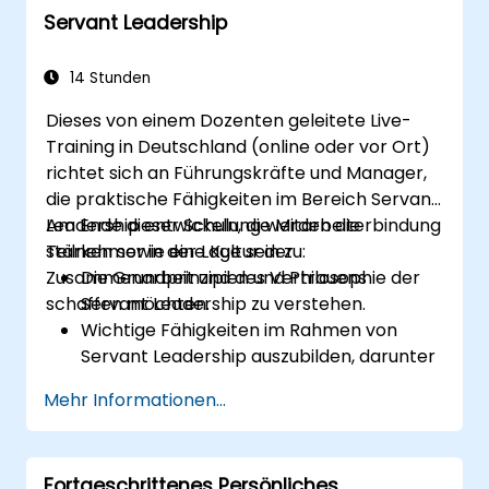
Servant Leadership
Vertrauen aufzubauen und andere durch
effektive Kommunikation zu beeinflussen.
14 Stunden
Dieses von einem Dozenten geleitete Live-
Training in Deutschland (online oder vor Ort)
richtet sich an Führungskräfte und Manager,
die praktische Fähigkeiten im Bereich Servant
Leadership entwickeln, die Mitarbeiterbindung
Am Ende dieser Schulung werden die
stärken sowie eine Kultur der
Teilnehmer in der Lage sein zu:
Zusammenarbeit und des Vertrauens
Die Grundprinzipien und Philosophie der
schaffen möchten.
Servant Leadership zu verstehen.
Wichtige Fähigkeiten im Rahmen von
Servant Leadership auszubilden, darunter
Empathie, aktives Zuhören und
Mehr Informationen...
Teamarbeit.
Servant Leadership-Methoden
anzuwenden, um die Leistungsfähigkeit
Fortgeschrittenes Persönliches
und Motivation des Teams zu steigern.