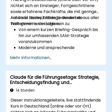
richtet sich an Einsteiger, Fortgeschrittene
sowie erfahrene Fachkräfte, die mit geringem
Aufwand hochqualifizierte Bewerber aus aller
Am Ende dieses Trainings werden die
Welt gewinnen möchten.
Teilnehmer in der Lage sein zu:
Von einem kurzen Briefing-Gespräch bis
hin zur umfassenden SAM-Strategie
voranzukommen
Moderne und ansprechende
Stellenanzeigen zu gestalten
Mehr Informationen...
Strategien für Employer Branding sowie
das Employer Value Proposition
erfolgreich anzuwenden
Claude für die Führungsetage: Strategie,
Eine oder mehrere
Entscheidungsfindung und
Stellenausschreibungen veröffentlichen
Wettbewerbsvorteil
zu können
14 Stunden
Eine maßgeschneiderte Liste potenzieller
Dieser instruktionsgeleitete, live stattfindende
Kandidaten erhalten
Kurs in Deutschland (online oder vor Ort)