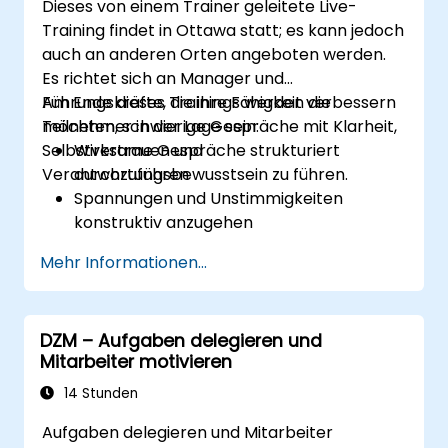
Dieses von einem Trainer geleitete Live-
Training findet in Ottawa statt; es kann jedoch
auch an anderen Orten angeboten werden.
Es richtet sich an Manager und
Führungskräfte, die ihre Fähigkeit verbessern
Am Ende dieses Trainings werden die
möchten, schwierige Gespräche mit Klarheit,
Teilnehmer in der Lage sein:
Selbstvertrauen und
Wirksame Gespräche strukturiert
Verantwortungsbewusstsein zu führen.
durchzuführen
Spannungen und Unstimmigkeiten
konstruktiv anzugehen
Das Vertrauen innerhalb des Teams
Mehr Informationen...
sowie die Verantwortlichkeit zu stärken
Unter Druck weiterhin klar und bestimmt
zu führen
DZM – Aufgaben delegieren und
Mitarbeiter motivieren
14 Stunden
Aufgaben delegieren und Mitarbeiter