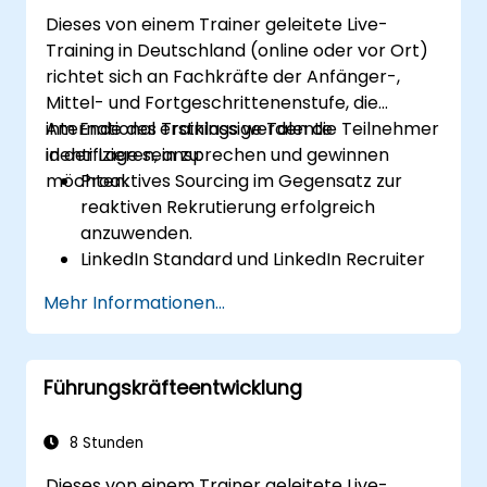
Dieses von einem Trainer geleitete Live-
Training in Deutschland (online oder vor Ort)
richtet sich an Fachkräfte der Anfänger-,
Mittel- und Fortgeschrittenenstufe, die
international erstklassige Talente
Am Ende des Trainings werden die Teilnehmer
identifizieren, ansprechen und gewinnen
in der Lage sein zu:
möchten.
Proaktives Sourcing im Gegensatz zur
reaktiven Rekrutierung erfolgreich
anzuwenden.
LinkedIn Standard und LinkedIn Recruiter
richtig zu nutzen.
Mehr Informationen...
Boolesche Suchtechniken sicher
beherrschen.
Potenzielle Kandidaten vom
Führungskräfteentwicklung
Unternehmen überzeugen und enge
Zusammenarbeit mit Führungskräften
gewährleisten.
8 Stunden
Dieses von einem Trainer geleitete Live-