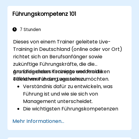
Führungskompetenz 101
7 Stunden
Dieses von einem Trainer geleitete Live-
Training in Deutschland (online oder vor Ort)
richtet sich an Berufsanfänger sowie
zukünftige Führungskräfte, die die
grundlegenden Konzepte und Praktiken
Am Ende dieses Trainings werden die
effektiver Führung verstehen möchten.
Teilnehmer in der Lage sein zu:
Verständnis dafür zu entwickeln, was
Führung ist und wie sie sich von
Management unterscheidet.
Die wichtigsten Führungskompetenzen
sowie -stile zu erkennen und
Mehr Informationen...
weiterzuentwickeln.
Bedeutungsvolle Ziele festzulegen und
diese wirksam zu kommunizieren.