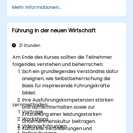
individuellen Entwicklungsplan für ihre
höherer Produktivität an. Setzen Sie Ihre
Mehr Informationen...
Laufbahn als Führungskraft im
Werte und Erwartungen konsequent um, um
Ingenieurwesen zu erstellen.
die Mitarbeiter zur aktiven Mitwirkung zu
inspirieren. Ein erfolgreiches Delegieren von
Führung in der neuen Wirtschaft
Aufgaben sowie eine wirksame Motivation
erfordern Flexibilität, Empathie und
21 Stunden
kontinuierliche Anpassung an die Bedürfnisse
des Teams. Die Unterstützung der Mitarbeiter,
Am Ende des Kurses sollten die Teilnehmer
das Verständnis ihrer Motive sowie deren
folgendes verstehen und beherrschen:
Weiterentwicklung sind Schlüsselfaktoren für
Sich ein grundlegendes Verständnis dafür
Erfolg in diesem Bereich.
aneignen, wie Selbstbeherrschung die
Basis für inspirierende Führungskräfte
bildet.
Ihre Ausführungskompetenzen stärken
Lernmethoden:
und aufrechterhalten sowie zur
Vorträge
Entstehung einer leistungsstarken
Workshops
Unternehmenskultur beitragen.
Videovorführungen
Kulturelle Veränderungen und