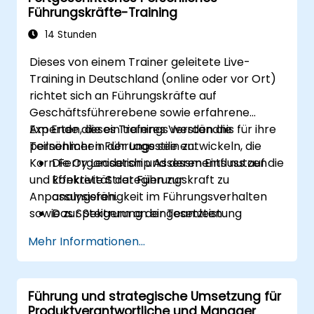
Führungskräfte-Training
Eine Kultur des Vertrauens und der
Stärkung innerhalb ihrer Organisation zu
14 Stunden
etablieren.
Dieses von einem Trainer geleitete Live-
Training in Deutschland (online oder vor Ort)
richtet sich an Führungskräfte auf
Geschäftsführerebene sowie erfahrene
Experten, die ein tieferes Verständnis für ihre
Am Ende dieses Trainings werden die
persönlichen Führungsstile entwickeln, die
Teilnehmer in der Lage sein zu:
Korn Ferry Leadership Assessments nutzen
Die Organisation und deren Einfluss auf die
und konkrete Strategien zur
Effektivität der Führungskraft zu
Anpassungsfähigkeit im Führungsverhalten
analysieren.
sowie zur Steigerung der Teamleistung
Das Spektrum an eingesetzten
erarbeiten möchten.
Führungsstilen sowie deren Auswirkungen
Mehr Informationen...
zu bewerten.
Zu prüfen, wie verschiedene
Führungsansätze das Engagement, die
Führung und strategische Umsetzung für
Dynamik und Leistung der Teams
Produktverantwortliche und Manager