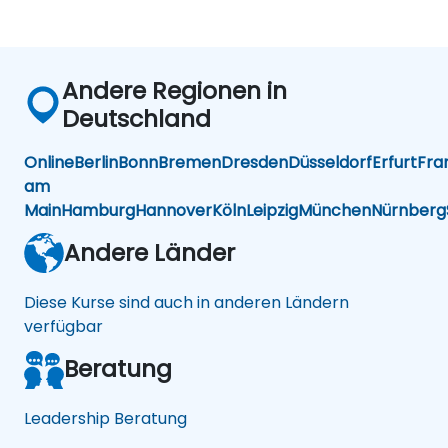
Andere Regionen in
Deutschland
Online
Berlin
Bonn
Bremen
Dresden
Düsseldorf
Erfurt
Fra
am
Main
Hamburg
Hannover
Köln
Leipzig
München
Nürnberg
Andere Länder
Diese Kurse sind auch in anderen Ländern
verfügbar
Beratung
Leadership Beratung