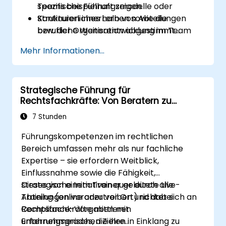
Teams beispielhaft zeigen.
spezifische Führungsmodelle oder
Kontinuierliches Lernen sowie die
Strukturen innerhalb von Abteilungen
berufliche Weiterentwicklung im Team
bzw. der Organisation abgestimmt
fördern.
werden.
Mehr Informationen...
Strategische Führung für
Rechtsfachkräfte: Von Beratern zu
Geschäftspartnern
7 Stunden
Führungskompetenzen im rechtlichen
Bereich umfassen mehr als nur fachliche
Expertise – sie erfordern Weitblick,
Einflussnahme sowie die Fähigkeit,
strategische Initiativen quer durch alle
Dieses von einem Trainer geleitete Live-
Abteilungen voranzutreiben und dabei
Training (online oder vor Ort) richtet sich an
Compliance-Vorgaben mit
Rechtsfachkräfte mittleren
unternehmerischen Zielen in Einklang zu
Erfahrungsgrades, die ihre