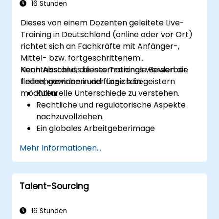
Teammitglieder besser verstehen, die
16 Stunden
Kommunikation verbessern, Konflikte
Dieses von einem Dozenten geleitete Live-
lösen und ein kooperatives Arbeitsumfeld
Training in Deutschland (online oder vor Ort)
schaffen.
richtet sich an Fachkräfte mit Anfänger-,
Team- und Organisationsziele
Mittel- bzw. fortgeschrittenem
abzustimmen, Veränderungen effektiv zu
Kenntnisstand, die internationale Bewerber
Nach Abschluss dieses Trainings werden die
steuern sowie eine innovative und
finden, gewinnen und für sich begeistern
Teilnehmenden in der Lage sein:
anpassungsfähige Unternehmenskultur
möchten.
Kulturelle Unterschiede zu verstehen.
zu fördern.
Rechtliche und regulatorische Aspekte
nachzuvollziehen.
Ein globales Arbeitgeberimage
erfolgreich umzusetzen.
Mehr Informationen...
Auf globale Talente sowie geeignete
Personalbeschaffungskanäle zuzugreifen.
Talent-Sourcing
16 Stunden