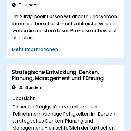
bietet es eine bedeutende
7 Stunden
Entwicklungschance.
Im Alltag beeinflussen wir andere und werden
ihrerseits beeinflusst – auf zahlreiche Weisen,
wobei die meisten dieser Prozesse unbewusst
ablaufen.
Ziel dieses Trainings ist es,
Mehr Informationen...
Verhandlungsstrategien sowie
psychologische und verhaltensbezogene
Prinzipien der Überzeugung zu erörtern und
Strategische Entwicklung: Denken,
die sieben wichtigsten Schritte zur
Planung, Management und Führung
Verbesserung Ihrer Verhandlungsfähigkeiten
aufzuzeigen.
35 Stunden
Übersicht
Dieser fünftägige Kurs vermittelt den
Teilnehmern wichtige Fähigkeiten im Bereich
strategisches Denken, Planung und
Management – einschließlich der taktischen