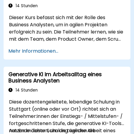
Ende verfügen sie über eine klare
14 Stunden
Methodensammlung, die ihnen hilft, einen
Dieser Kurs befasst sich mit der Rolle des
nachhaltigen Impact zu erzielen und messbare
Business Analysten, um in agilen Projekten
Ergebnisse zu liefern.
erfolgreich zu sein. Die Teilnehmer lernen, wie sie
mit dem Team, dem Product Owner, dem Scrum
Master sowie dem Kunden zusammenarbeiten,
Mehr Informationen...
um den Entwicklungsprozess zu erleichtern. Im
Rahmen eines模拟projekts werden häufig
vorkommende Szenarien geübt.
Generative KI im Arbeitsalltag eines
Business Analysten
14 Stunden
Diese dozentengeleitete, lebendige Schulung in
Stuttgart (online oder vor Ort) richtet sich an
Teilnehmer:innen der Einstiegs- / Mittelstufen- /
fortgeschrittenen Stufe, die generative KI-Tools
nutzen möchten, um die tägliche Arbeit eines
Am Ende dieser Schulung werden die