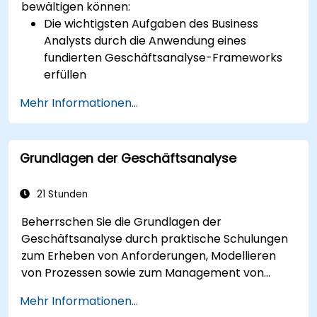
bewältigen können:
Die wichtigsten Aufgaben des Business
Analysts durch die Anwendung eines
fundierten Geschäftsanalyse-Frameworks
erfüllen
Eine Bedarfsanalyse im Unternehmen
Mehr Informationen...
durchführen, um die Anforderungen der
Stakeholder zu ermitteln
Geschäftsanalyse-Techniken anwenden, um
Grundlagen der Geschäftsanalyse
zentrale Probleme sowie Potenziale in Ihrem
Unternehmen zu identifizieren
Effektive Anforderungs- und
21 Stunden
Kommunikationspläne erstellen
Beherrschen Sie die Grundlagen der
Anforderungen mithilfe bewährter
Geschäftsanalyse durch praktische Schulungen
Branchenstandards analysieren und
zum Erheben von Anforderungen, Modellieren
spezifizieren
von Prozessen sowie zum Management von
Die Bewertung sowie Validierung von
Stakeholdern. Dieser Kurs richtet sich an
Lösungen verantworten
Mehr Informationen...
angehende und junior-Level-Analysten und