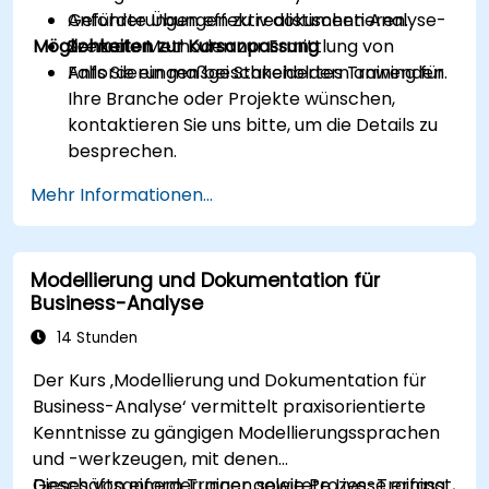
Anforderungen effektiv dokumentieren.
Geführte Übungen zu realistischen Analyse-
Möglichkeiten zur Kursanpassung
Zentrale Methoden zur Ermittlung von
Szenarien.
Anforderungen bei Stakeholdern anwenden.
Falls Sie ein maßgeschneidertes Training für
Ihre Branche oder Projekte wünschen,
kontaktieren Sie uns bitte, um die Details zu
besprechen.
Mehr Informationen...
Modellierung und Dokumentation für
Business-Analyse
14 Stunden
Der Kurs ‚Modellierung und Dokumentation für
Business-Analyse‘ vermittelt praxisorientierte
Kenntnisse zu gängigen Modellierungssprachen
und -werkzeugen, mit denen
Geschäftsanforderungen sowie Prozesse erfasst,
Dieses von einem Trainer geleitete Live-Training