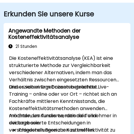
Erkunden Sie unsere Kurse
Angewandte Methoden der
Kosteneffektivitätsanalyse
21 Stunden
Die Kosteneffektivitätsanalyse (KEA) ist eine
strukturierte Methode zur Vergleichbarkeit
verschiedener Alternativen, indem man das
Verhältnis zwischen eingesetzten Ressourcen
und erzielten Ergebnissen betrachtet.
Dieses von einem Dozenten geleitete Live-
Training – online oder vor Ort – richtet sich an
Fachkräfte mittleren Kenntnisstands, die
Kosteneffektivitätsmethoden anwenden
möchten, um fundierte, rationale und
Am Ende des Kurses werden die Teilnehmer in
evidenzbasierte Entscheidungen in
der Lage sein:
verschiedenen Bereichen zu treffen.
Fragestellungen zur Kosteneffektivität zu