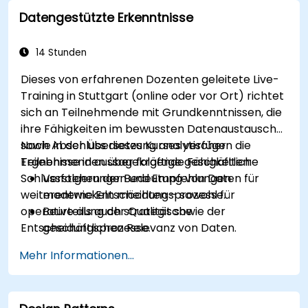
Alle Beteiligten aktiv in jeder Phase des
Datengestützte Erkenntnisse
Übergangsprozesses zu unterstützen.
Kommunikationswerkzeuge passgenau auf
verschiedene Zielgruppen anzuwenden.
14 Stunden
Dieses von erfahrenen Dozenten geleitete Live-
Training in Stuttgart (online oder vor Ort) richtet
sich an Teilnehmende mit Grundkenntnissen, die
ihre Fähigkeiten im bewussten Datenaustausch
sowie in der Übersetzung analytischer
Nach Abschluss dieses Kurses verfügen die
Ergebnisse in aussagekräftige geschäftliche
Teilnehmenden über folgende Fähigkeiten:
Schlussfolgerungen und Empfehlungen
Verstehen der Bedeutung von Daten für
weiterentwickeln möchten – sowohl für
moderne Entscheidungsprozesse.
operative als auch strategische
Beurteilung der Qualität sowie der
Entscheidungsprozesse.
geschäftlichen Relevanz von Daten.
Anwendung fortgeschrittener
Mehr Informationen...
Datentrenchanalysen (Trends,
Segmentierung, Szenarioanalyse).
Unterscheidung zwischen Korrelation und