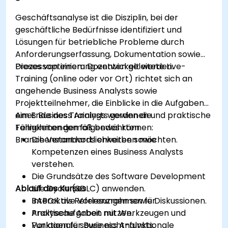
Geschäftsanalyse ist die Disziplin, bei der
geschäftliche Bedürfnisse identifiziert und
Lösungen für betriebliche Probleme durch
Anforderungserfassung, Dokumentation sowie
Prozessoptimierung entwickelt werden.
Dieses von einem Dozenten geleitete Live-
Training (online oder vor Ort) richtet sich an
angehende Business Analysts sowie
Projektteilnehmer, die Einblicke in die Aufgaben
eines Business Analysts gewinnen und praktische
Am Ende des Trainings werden die
Fähigkeiten gemäß bewährten
Teilnehmenden folgendes können:
Branchenstandards erwerben möchten.
Die Verantwortlichkeiten sowie
Kompetenzen eines Business Analysts
verstehen.
Die Grundsätze des Software Development
Ablauf des Kurses
Life Cycle (SDLC) anwenden.
BABOK als Referenzrahmen für
Interaktive Vorlesungen sowie Diskussionen.
Analyseaufgaben nutzen.
Praktische Arbeit mit Werkzeugen und
Funktionale sowie nicht-funktionale
Vorlagen für Business Analysts.