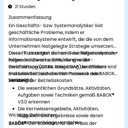
21 Stunden
Zusammenfassung:
Ein Geschäfts- bzw. Systemanalytiker löst
geschäftliche Probleme, indem er
Informationssysteme entwirft, die die von dem
Unternehmen festgelegte Strategie umsetzen.
Diese IT-Lösungen dienen in der Regel einem der
Dieser Kurs richtet sich an Geschäftsanalysten –
folgenden Zwecke: Einführung neuer
insbesondere an solche, die eine IIBA-
Geschäftsprozesse, Steigerung der Effizienz und
Zertifizierung (CCBA oder CBAP) anstreben –
Produktivität bestehender Prozesse oder
und orientiert sich am Rahmenwerk des BABOK®
Lernziele:
Senkung der Betriebskosten.
Version 3.0.
Die wesentlichen Grundsätze, Aktivitäten,
Aufgaben sowie Techniken gemäß BABOK®
V3.0 erkennen
Die Kernwissensgebiete, Aktivitäten,
Wichtige Definitionen:
Aufgaben und Ergebnisse sowie deren
Zusammenhänge verstehen:
BABOK®
: Der Standard für die Praxis der