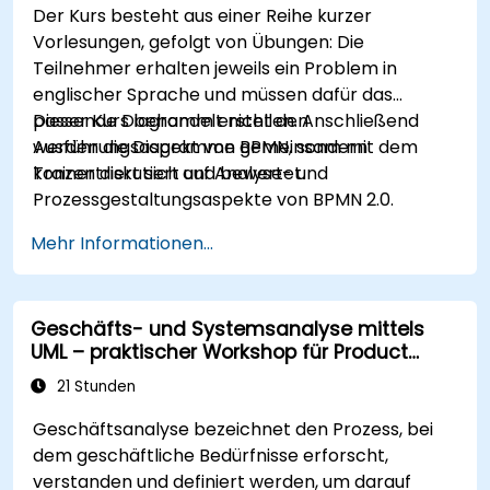
Der Kurs besteht aus einer Reihe kurzer
Vorlesungen, gefolgt von Übungen: Die
Teilnehmer erhalten jeweils ein Problem in
englischer Sprache und müssen dafür das
passende Diagramm erstellen. Anschließend
Dieser Kurs behandelt nicht den
werden die Diagramme gemeinsam mit dem
Ausführungsaspekt von BPMN, sondern
Trainer diskutiert und bewertet.
konzentriert sich auf Analyse- und
Prozessgestaltungsaspekte von BPMN 2.0.
Mehr Informationen...
Geschäfts- und Systemsanalyse mittels
UML – praktischer Workshop für Product
Owner im Scrum-Prozess
21 Stunden
Geschäftsanalyse bezeichnet den Prozess, bei
dem geschäftliche Bedürfnisse erforscht,
verstanden und definiert werden, um darauf