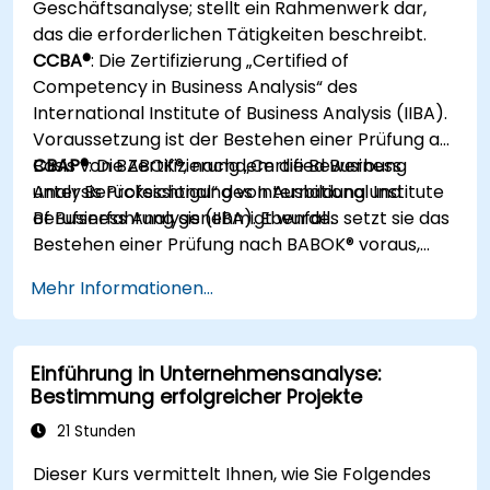
Geschäftsanalyse; stellt ein Rahmenwerk dar,
das die erforderlichen Tätigkeiten beschreibt.
CCBA®
: Die Zertifizierung „Certified of
Competency in Business Analysis“ des
International Institute of Business Analysis (IIBA).
Voraussetzung ist der Bestehen einer Prüfung auf
Basis von BABOK®, nachdem die Bewerbung
CBAP®
: Die Zertifizierung „Certified Business
unter Berücksichtigung von Ausbildung und
Analysis Professional“ des International Institute
Berufserfahrung genehmigt wurde.
of Business Analysis (IIBA). Ebenfalls setzt sie das
Bestehen einer Prüfung nach BABOK® voraus,
wobei die Genehmigung der Bewerbung von
Mehr Informationen...
Bildungshintergrund und Berufserfahrung
abhängt.
Einführung in Unternehmensanalyse:
Bestimmung erfolgreicher Projekte
21 Stunden
Dieser Kurs vermittelt Ihnen, wie Sie Folgendes