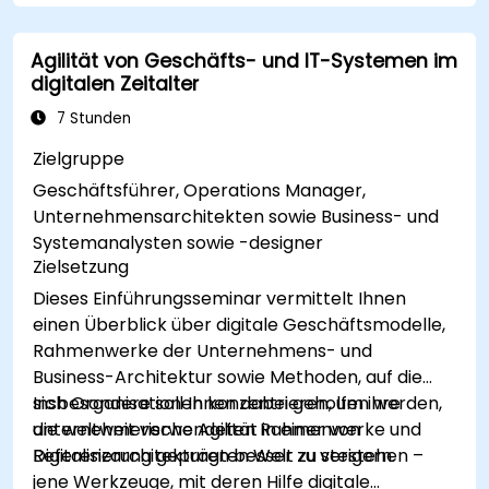
vermittelt essenzielle Fähigkeiten in der
Geschäftsanalyse, einschließlich Agile- und
Agilität von Geschäfts- und IT-Systemen im
SDLC-Frameworks sowie realistischer
digitalen Zeitalter
Fallstudien. Erstellen Sie so die Grundlage für
Projekterfolge und liefern Sie messbaren
7 Stunden
geschäftlichen Nutzen. Optimieren Sie Ihre
Zielgruppe
Karriere durch eine branchengerechte
Geschäftsführer, Operations Manager,
Ausbildung in der Geschäftsanalyse.
Unternehmensarchitekten sowie Business- und
Systemanalysten sowie -designer
Zielsetzung
Dieses Einführungsseminar vermittelt Ihnen
einen Überblick über digitale Geschäftsmodelle,
Rahmenwerke der Unternehmens- und
Business-Architektur sowie Methoden, auf die
sich Organisationen konzentrieren, um ihre
Insbesondere soll Ihnen dabei geholfen werden,
unternehmerische Agilität in einer von
die weltweit verwendeten Rahmenwerke und
Digitalisierung geprägten Welt zu steigern.
Referenzarchitekturen besser zu verstehen –
jene Werkzeuge, mit deren Hilfe digitale