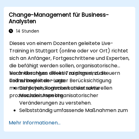
Komplexe Geschäftsprozesse in klare
Diagramme zu zerlegen.
Change-Management für Business-
Kontaktstellen zwischen Prozessen, Daten
Analysten
und Systemakteuren zu identifizieren.
Die Korrektheit und Effektivität erstellter
14 Stunden
Geschäftsmodelle einzuschätzen.
Dieses von einem Dozenten geleitete Live-
Training in Stuttgart (online oder vor Ort) richtet
sich an Anfänger, Fortgeschrittene und Experten,
die befähigt werden sollen, organisatorische
Veränderungen effektiv zu planen, zu steuern
Nach Abschluss dieses Trainings sind die
und zu begleiten – unter Berücksichtigung
Teilnehmer in der Lage:
menschlicher, kommunikativer sowie
Die psychologischen und strukturellen
prozessualer Aspekte.
Mechanismen organisatorischer
Veränderungen zu verstehen.
Selbstständig umfassende Maßnahmen zum
Change Management zu planen.
Mehr Informationen...
Risiken sowie Ursachen für Widerstand
gegen Veränderungen zu erkennen.