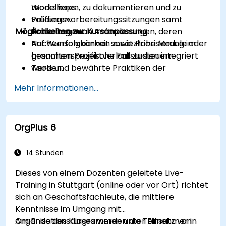
modellieren, zu dokumentieren und zu
Workshops.
validieren.
Prüfungsvorbereitungssitzungen samt
Möglichkeiten zur Kursanpassung
Änderungen an Anforderungen, deren
Probefragen.
Nachverfolgbarkeit sowie Priorisierung im
Auf Wunsch können zusätzliche Module oder
gesamten Projektverlauf zu steuern.
branchenspezifische Fallstudien integriert
Tools und bewährte Praktiken der
werden.
Anforderungsanalyse einzusetzen, um die
Mehr Informationen...
Kommunikation und die Projektergebnisse zu
optimieren.
Vollständig vorbereitet zu sein, um die IREB
OrgPlus 6
CPRE – Grundstufe-Zertifizierungsprüfung
erfolgreich abzulegen.
14 Stunden
Dieses von einem Dozenten geleitete Live-
Training in Stuttgart (online oder vor Ort) richtet
sich an Geschäftsfachleute, die mittlere
Kenntnisse im Umgang mit
Organisationsdiagrammen unter Einsatz von
Am Ende des Kurses werden die Teilnehmer in