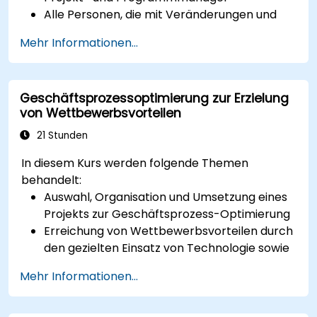
Alle Personen, die mit Veränderungen und
Transformationen im Unternehmen zu tun
Mehr Informationen...
haben.
Geschäftsprozessoptimierung zur Erzielung
von Wettbewerbsvorteilen
21 Stunden
In diesem Kurs werden folgende Themen
behandelt:
Auswahl, Organisation und Umsetzung eines
Projekts zur Geschäftsprozess-Optimierung
Erreichung von Wettbewerbsvorteilen durch
den gezielten Einsatz von Technologie sowie
UML-Werkzeugen
Mehr Informationen...
Maximale Kundenzufriedenheit durch eine
Prozessgestaltung, die exakt auf die
Bedürfnisse der Kunden abgestimmt ist