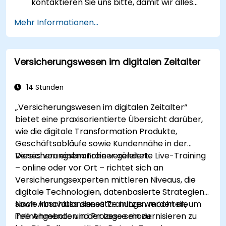
kontaktieren Sie uns bitte, damit wir alles
organisieren können.
Mehr Informationen...
Versicherungswesen im digitalen Zeitalter
14 Stunden
„Versicherungswesen im digitalen Zeitalter“
bietet eine praxisorientierte Übersicht darüber,
wie die digitale Transformation Produkte,
Geschäftsabläufe sowie Kundennähe in der
Versicherungsbranche verändert.
Dieses von einem Trainer geleitete Live-Training
– online oder vor Ort – richtet sich an
Versicherungsexperten mittleren Niveaus, die
digitale Technologien, datenbasierte Strategien
sowie Innovationsansätze nutzen möchten, um
Nach Abschluss dieses Trainings werden die
ihre Angebote und Prozesse modernisieren zu
Teilnehmenden in der Lage sein zu: