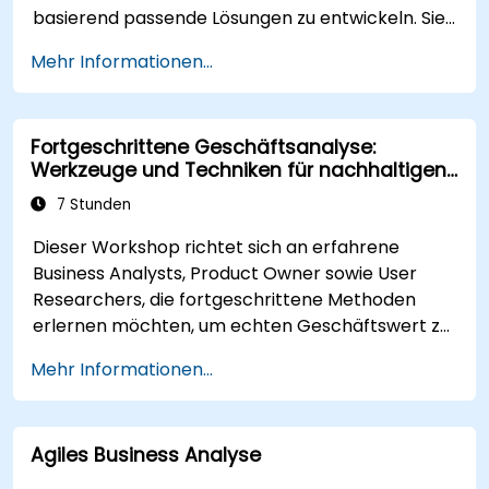
basierend passende Lösungen zu entwickeln. Sie
stellt ein entscheidendes Element im Change-
Mehr Informationen...
Management sowie bei der Konzeption neuer
Geschäftslösungen dar. Ziel der
Geschäftsanalyse ist es sicherzustellen, dass
Fortgeschrittene Geschäftsanalyse:
technische, prozessuale oder organisatorische
Werkzeuge und Techniken für nachhaltigen
Lösungen den geschäftlichen Zielen und
Impact
Anforderungen entsprechen. Sie trägt
7 Stunden
maßgeblich dazu bei, Projekte erfolgreich
Dieser Workshop richtet sich an erfahrene
umzusetzen, indem sie gewährleistet, dass
Business Analysts, Product Owner sowie User
eingeführte Lösungen angemessen, realisierbar
Researchers, die fortgeschrittene Methoden
sowie vollständig auf die geschäftlichen
erlernen möchten, um echten Geschäftswert zu
Anforderungen abgestimmt sind.
schaffen. Mittels praktischer Übungen und
Mehr Informationen...
nutzerfreundlichen Werkzeugen lernen die
Teilnehmer, komplexe Daten zu analysieren,
Prozesse zu optimieren, Stakeholder erfolgreich
Agiles Business Analyse
einzubeziehen sowie Strategien mithilfe von
OKRs in konkrete Maßnahmen umzusetzen. Am