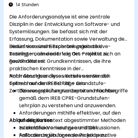
Vorbereitung auf die Zertifizierung
sowie daraus ableitbare Maßnahmen für das
14 Stunden
eigene Unternehmen umzusetzen.
Die Anforderungsanalyse ist eine zentrale
Disziplin in der Entwicklung von Software- und
Systemlösungen. Sie befasst sich mit der
Erfassung, Dokumentation sowie Verwaltung der
Bedürfnisse und Einschränkungen aller
Dieses von einem Experten geleitete Live-
Beteiligten, um den Erfolg des Projekts zu
Training – online oder vor Ort – richtet sich an
gewährleisten.
Fachkräfte mit Grundkenntnissen, die ihre
praktischen Kenntnisse in der
Anforderungsanalyse vertiefen sowie sich
Nach Abschluss dieses Kurses werden die
optimal auf die IREB CPRE – Grundstufe-
Teilnehmenden in der Lage sein:
Zertifizierungsprüfung vorbereiten möchten.
Die wesentlichen Konzepte und Fachbegriffe
gemäß dem IREB CPRE-Grundstufen-
Lehrplan zu verstehen und anzuwenden.
Anforderungen mithilfe effektiver, auf den
Ablauf des Kurses
jeweiligen Kontext abgestimmter Methoden
zu identifizieren und zu ermitteln.
Interaktive Vorlesungen und Diskussionen.
Anforderungen für reale Projekte zu
Fallbasierte Übungen sowie kooperative