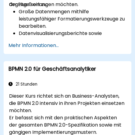
OrgPlus 6 erlangen möchten.
der Lage sein zu:
Große Datenmengen mithilfe
leistungsfähiger Formatierungswerkzeuge zu
bearbeiten.
Datenvisualisierungsberichte sowie
Verzeichnisse zu erstellen.
Mehr Informationen...
Die Funktionen zum Drucken, Exportieren
und Veröffentlichen in OrgPlus anzuwenden.
Komplexe Diagramme sicher und effizient zu
BPMN 2.0 für Geschäftsanalytiker
navigieren.
21 Stunden
Dieser Kurs richtet sich an Business-Analysten,
die BPMN 2.0 intensiv in ihren Projekten einsetzen
möchten.
Er befasst sich mit den praktischen Aspekten
der gesamten BPMN 2.0-Spezifikation sowie mit
gängigen Implementierungsmustern.