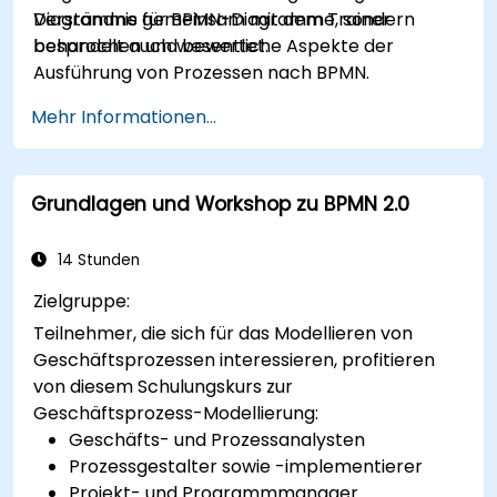
Diagramme gemeinsam mit dem Trainer
Verständnis für BPMN-Diagramme, sondern
besprochen und bewertet.
behandelt auch wesentliche Aspekte der
Ausführung von Prozessen nach BPMN.
Mehr Informationen...
Grundlagen und Workshop zu BPMN 2.0
14 Stunden
Zielgruppe:
Teilnehmer, die sich für das Modellieren von
Geschäftsprozessen interessieren, profitieren
von diesem Schulungskurs zur
Geschäftsprozess-Modellierung:
Geschäfts- und Prozessanalysten
Prozessgestalter sowie -implementierer
Projekt- und Programmmanager