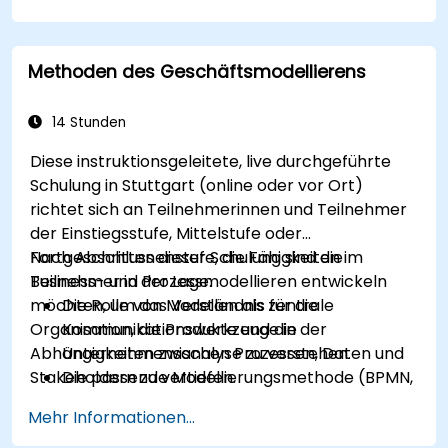
ihre Tätigkeit in Richtung Geschäftsanalyse
erweitern möchten
Methoden des Geschäftsmodellierens
14 Stunden
Diese instruktionsgeleitete, live durchgeführte
Schulung in Stuttgart (online oder vor Ort)
richtet sich an Teilnehmerinnen und Teilnehmer
der Einstiegsstufe, Mittelstufe oder
Fortgeschrittenenstufe, die Fähigkeiten im
Nach Abschluss dieser Schulung sind die
Business- und Prozessmodellieren entwickeln
Teilnehmer in der Lage:
möchten, um das Verständnis für die
Die Rolle von Modellen als zentrale
Organisation, die Produkte und die
Kommunikationswerkzeuge in der
Abhängigkeiten zwischen Prozessen, Daten und
Unternehmensanalyse zu verstehen.
Stakeholdern zu vertiefen.
Die passende Modellierungsmethode (BPMN,
UML, SIPOC, Business Model Canvas) für ein
Mehr Informationen...
spezifisches Geschäftsziel auszuwählen.