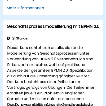
Geschäftsmodelle sowie IT-
Mehr Informationen...
Systemarchitekturen an das sich wandelnde
Wettbewerbsumfeld angepasst werden.
Geschäftsprozessmodellierung mit BPMN 2.0
21 Stunden
Dieser Kurs richtet sich an alle, die für die
Modellierung von Geschäftsprozessen unter
Verwendung von BPMN 2.0 verantwortlich sind.
Er konzentriert sich sowohl auf praktische
Aspekte der gesamten BPMN 2.0-Spezifikation
als auch auf die Umsetzung gängiger Muster.
Der Kurs besteht aus einer Reihe kurzer
Vorträge, gefolgt von Übungen: Die Teilnehmer
erhalten jeweils ein Problem in englischer
Sprache und müssen dafür das passende
Diagramm erstellen. Anschließend werden die
Der Kurs vermittelt nicht nur grundlegendes