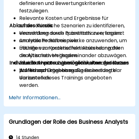
definieren und Bewertungskriterien
festzulegen.
Relevante Kosten und Ergebnisse für
Ablauf des Kurses
unterschiedliche Szenarien zu identifizieren,
einzuordnen sowie quantitativ zu erfassen.
Vermittlung durch Präsentationen, ergänzt
Analytische Rahmenwerke anzuwenden, um
um reale Praxisbeispiele.
mithilfe von Kosteneffektivitätskennzahlen
Übungen zur praktischen Anwendung der
die Alternativen gegeneinander abzuwägen.
analytischen Methoden.
Individuelle Anpassungsmöglichkeiten des Kurses
Unsicherheiten zu beurteilen, Annahmen zu
Interaktives Problemlösen in einer geführten
prüfen und Ergebnisse der Bewertung klar
Workshop-Umgebung.
Auf Wunsch können maßgeschneiderte
darzustellen.
Varianten dieses Trainings angeboten
werden.
Mehr Informationen...
Grundlagen der Rolle des Business Analysts
14 Stunden